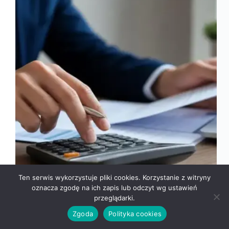
Ten serwis wykorzystuje pliki cookies. Korzystanie z witryny
oznacza zgodę na ich zapis lub odczyt wg ustawień
przeglądarki.
Wynagrodzenie 7600 zł brutto przy umowie o pracę
w 2026 roku daje 5510,82 zł netto na rękę (bez
Zgoda
Polityka cookies
PPK). Na umowie zlecenie z chorobową kwota
netto wynosi 5337,82 zł, a bez chorobowej 5490,26