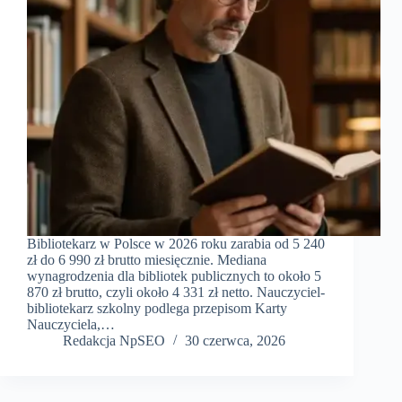
Bibliotekarz w Polsce w 2026 roku zarabia od 5 240
zł do 6 990 zł brutto miesięcznie. Mediana
wynagrodzenia dla bibliotek publicznych to około 5
870 zł brutto, czyli około 4 331 zł netto. Nauczyciel-
bibliotekarz szkolny podlega przepisom Karty
Nauczyciela,…
Redakcja NpSEO
30 czerwca, 2026