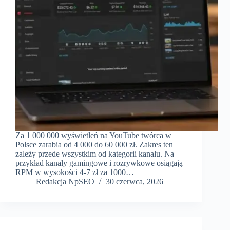
Za 1 000 000 wyświetleń na YouTube twórca w
Polsce zarabia od 4 000 do 60 000 zł. Zakres ten
zależy przede wszystkim od kategorii kanału. Na
przykład kanały gamingowe i rozrywkowe osiągają
RPM w wysokości 4-7 zł za 1000…
Redakcja NpSEO
30 czerwca, 2026