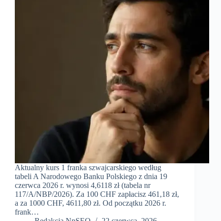
Aktualny kurs 1 franka szwajcarskiego według
tabeli A Narodowego Banku Polskiego z dnia 19
czerwca 2026 r. wynosi 4,6118 zł (tabela nr
117/A/NBP/2026). Za 100 CHF zapłacisz 461,18 zł,
a za 1000 CHF, 4611,80 zł. Od początku 2026 r.
frank…
Redakcja NpSEO
22 czerwca, 2026