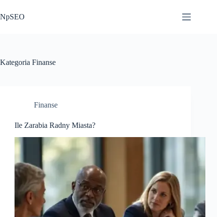
Przejdź
do
NpSEO
treści
Kategoria
Finanse
Finanse
Ile Zarabia Radny Miasta?