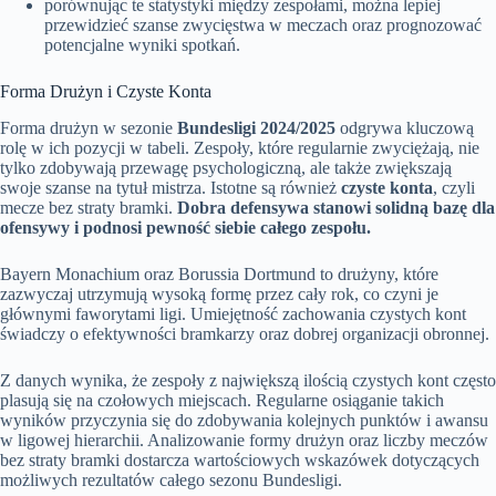
porównując te statystyki między zespołami, można lepiej
przewidzieć szanse zwycięstwa w meczach oraz prognozować
potencjalne wyniki spotkań.
Forma Drużyn i Czyste Konta
Forma drużyn w sezonie
Bundesligi 2024/2025
odgrywa kluczową
rolę w ich pozycji w tabeli. Zespoły, które regularnie zwyciężają, nie
tylko zdobywają przewagę psychologiczną, ale także zwiększają
swoje szanse na tytuł mistrza. Istotne są również
czyste konta
, czyli
mecze bez straty bramki.
Dobra defensywa stanowi solidną bazę dla
ofensywy i podnosi pewność siebie całego zespołu.
Bayern Monachium oraz Borussia Dortmund to drużyny, które
zazwyczaj utrzymują wysoką formę przez cały rok, co czyni je
głównymi faworytami ligi. Umiejętność zachowania czystych kont
świadczy o efektywności bramkarzy oraz dobrej organizacji obronnej.
Z danych wynika, że zespoły z największą ilością czystych kont często
plasują się na czołowych miejscach. Regularne osiąganie takich
wyników przyczynia się do zdobywania kolejnych punktów i awansu
w ligowej hierarchii. Analizowanie formy drużyn oraz liczby meczów
bez straty bramki dostarcza wartościowych wskazówek dotyczących
możliwych rezultatów całego sezonu Bundesligi.