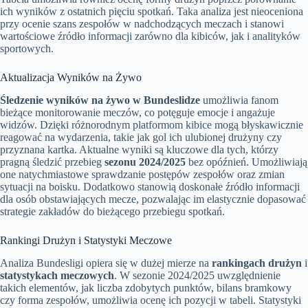
ich wyników z ostatnich pięciu spotkań. Taka analiza jest nieoceniona
przy ocenie szans zespołów w nadchodzących meczach i stanowi
wartościowe źródło informacji zarówno dla kibiców, jak i analityków
sportowych.
Aktualizacja Wyników na Żywo
Śledzenie wyników na żywo w Bundeslidze
umożliwia fanom
bieżące monitorowanie meczów, co potęguje emocje i angażuje
widzów. Dzięki różnorodnym platformom kibice mogą błyskawicznie
reagować na wydarzenia, takie jak gol ich ulubionej drużyny czy
przyznana kartka. Aktualne wyniki są kluczowe dla tych, którzy
pragną śledzić przebieg
sezonu 2024/2025
bez opóźnień. Umożliwiają
one natychmiastowe sprawdzanie postępów zespołów oraz zmian
sytuacji na boisku. Dodatkowo stanowią doskonałe źródło informacji
dla osób obstawiających mecze, pozwalając im elastycznie dopasować
strategie zakładów do bieżącego przebiegu spotkań.
Rankingi Drużyn i Statystyki Meczowe
Analiza Bundesligi opiera się w dużej mierze na
rankingach drużyn
i
statystykach meczowych
. W sezonie 2024/2025 uwzględnienie
takich elementów, jak liczba zdobytych punktów, bilans bramkowy
czy forma zespołów, umożliwia ocenę ich pozycji w tabeli. Statystyki