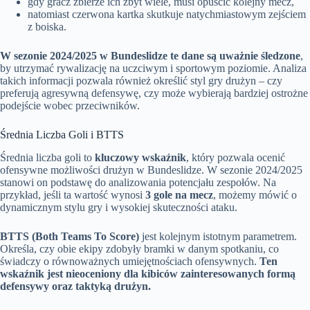
gdy gracz zbierze ich zbyt wiele, musi opuścić kolejny mecz,
natomiast czerwona kartka skutkuje natychmiastowym zejściem
z boiska.
W sezonie 2024/2025 w Bundeslidze te dane są uważnie śledzone
,
by utrzymać rywalizację na uczciwym i sportowym poziomie. Analiza
takich informacji pozwala również określić styl gry drużyn – czy
preferują agresywną defensywę, czy może wybierają bardziej ostrożne
podejście wobec przeciwników.
Średnia Liczba Goli i BTTS
Średnia liczba goli to
kluczowy wskaźnik
, który pozwala ocenić
ofensywne możliwości drużyn w Bundeslidze. W sezonie 2024/2025
stanowi on podstawę do analizowania potencjału zespołów. Na
przykład, jeśli ta wartość wynosi
3 gole na mecz
, możemy mówić o
dynamicznym stylu gry i wysokiej skuteczności ataku.
BTTS (Both Teams To Score)
jest kolejnym istotnym parametrem.
Określa, czy obie ekipy zdobyły bramki w danym spotkaniu, co
świadczy o równoważnych umiejętnościach ofensywnych.
Ten
wskaźnik jest nieoceniony dla kibiców zainteresowanych formą
defensywy oraz taktyką drużyn.