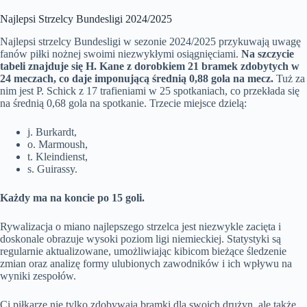
Najlepsi Strzelcy Bundesligi 2024/2025
Najlepsi strzelcy Bundesligi w sezonie 2024/2025 przykuwają uwagę
fanów piłki nożnej swoimi niezwykłymi osiągnięciami.
Na szczycie
tabeli znajduje się H. Kane z dorobkiem 21 bramek zdobytych w
24 meczach, co daje imponującą średnią 0,88 gola na mecz.
Tuż za
nim jest P. Schick z 17 trafieniami w 25 spotkaniach, co przekłada się
na średnią 0,68 gola na spotkanie. Trzecie miejsce dzielą:
j. Burkardt,
o. Marmoush,
t. Kleindienst,
s. Guirassy.
Każdy ma na koncie po 15 goli.
Rywalizacja o miano najlepszego strzelca jest niezwykle zacięta i
doskonale obrazuje wysoki poziom ligi niemieckiej. Statystyki są
regularnie aktualizowane, umożliwiając kibicom bieżące śledzenie
zmian oraz analizę formy ulubionych zawodników i ich wpływu na
wyniki zespołów.
Ci piłkarze nie tylko zdobywają bramki dla swoich drużyn, ale także