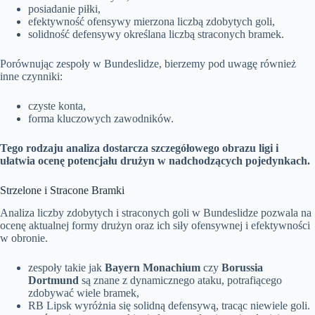
posiadanie piłki,
efektywność ofensywy mierzona liczbą zdobytych goli,
solidność defensywy określana liczbą straconych bramek.
Porównując zespoły w Bundeslidze, bierzemy pod uwagę również
inne czynniki:
czyste konta,
forma kluczowych zawodników.
Tego rodzaju analiza dostarcza szczegółowego obrazu ligi i
ułatwia ocenę potencjału drużyn w nadchodzących pojedynkach.
Strzelone i Stracone Bramki
Analiza liczby zdobytych i straconych goli w Bundeslidze pozwala na
ocenę aktualnej formy drużyn oraz ich siły ofensywnej i efektywności
w obronie.
zespoły takie jak
Bayern Monachium
czy
Borussia
Dortmund
są znane z dynamicznego ataku, potrafiącego
zdobywać wiele bramek,
RB Lipsk wyróżnia się solidną defensywą, tracąc niewiele goli.