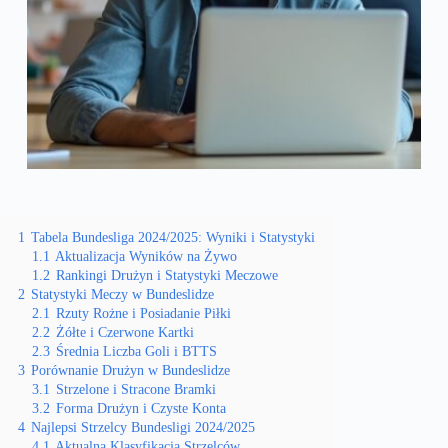
1
Tabela Bundesliga 2024/2025: Wyniki i Statystyki
1.1
Aktualizacja Wyników na Żywo
1.2
Rankingi Drużyn i Statystyki Meczowe
2
Statystyki Meczy w Bundeslidze
2.1
Rzuty Rożne i Posiadanie Piłki
2.2
Żółte i Czerwone Kartki
2.3
Średnia Liczba Goli i BTTS
3
Porównanie Drużyn w Bundeslidze
3.1
Strzelone i Stracone Bramki
3.2
Forma Drużyn i Czyste Konta
4
Najlepsi Strzelcy Bundesligi 2024/2025
4.1
Aktualna Klasyfikacja Strzelców