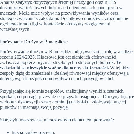
Analiza statystyk dotyczących średniej liczby goli oraz BTTS
dostarcza wartościowych informacji o tendencjach panujących w
meczach. Może mieć wpływ na przewidywania wyników oraz
strategie związane z zakładami. Dodatkowo umożliwia zrozumienie
ogólnego trendu ligi w kontekście ofensywy względem lat
wcześniejszych.
Porównanie Drużyn w Bundeslidze
Porównywanie drużyn w Bundeslidze odgrywa istotną rolę w analizie
sezonu 2024/2025. Kluczowe jest ocenianie ich efektywności,
zwłaszcza poprzez pryzmat strzelonych i straconych bramek.
Te
wskaźniki są niezwykle ważne dla oceny skuteczności.
W tej lidze
zespoły dążą do znalezienia idealnej równowagi między ofensywą a
defensywą, co bezpośrednio wpływa na ich pozycję w tabeli.
Przyglądając się formie zespołów, analizujemy wyniki z ostatnich
spotkań, co pomaga przewidzieć przyszłe osiągnięcia. Drużyny będące
w dobrej dyspozycji często dominują na boisku, zdobywają więcej
punktów i umacniają swoją pozycję.
Statystyki meczowe są nieodzownym elementem porównań:
liczba rzutów rożnych,