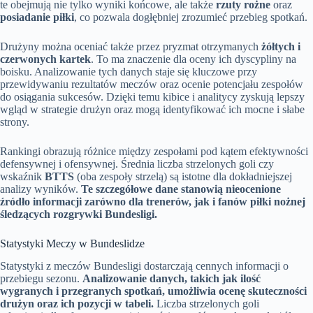
te obejmują nie tylko wyniki końcowe, ale także
rzuty rożne
oraz
posiadanie piłki
, co pozwala dogłębniej zrozumieć przebieg spotkań.
Drużyny można oceniać także przez pryzmat otrzymanych
żółtych i
czerwonych kartek
. To ma znaczenie dla oceny ich dyscypliny na
boisku. Analizowanie tych danych staje się kluczowe przy
przewidywaniu rezultatów meczów oraz ocenie potencjału zespołów
do osiągania sukcesów. Dzięki temu kibice i analitycy zyskują lepszy
wgląd w strategie drużyn oraz mogą identyfikować ich mocne i słabe
strony.
Rankingi obrazują różnice między zespołami pod kątem efektywności
defensywnej i ofensywnej. Średnia liczba strzelonych goli czy
wskaźnik
BTTS
(oba zespoły strzelą) są istotne dla dokładniejszej
analizy wyników.
Te szczegółowe dane stanowią nieocenione
źródło informacji zarówno dla trenerów, jak i fanów piłki nożnej
śledzących rozgrywki Bundesligi.
Statystyki Meczy w Bundeslidze
Statystyki z meczów Bundesligi dostarczają cennych informacji o
przebiegu sezonu.
Analizowanie danych, takich jak ilość
wygranych i przegranych spotkań, umożliwia ocenę skuteczności
drużyn oraz ich pozycji w tabeli.
Liczba strzelonych goli