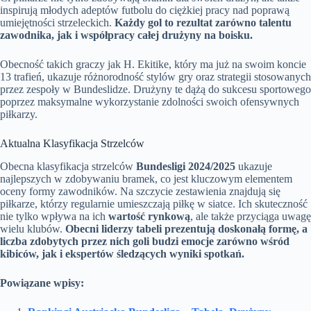
inspirują młodych adeptów futbolu do ciężkiej pracy nad poprawą
umiejętności strzeleckich.
Każdy gol to rezultat zarówno talentu
zawodnika, jak i współpracy całej drużyny na boisku.
Obecność takich graczy jak H. Ekitike, który ma już na swoim koncie
13 trafień, ukazuje różnorodność stylów gry oraz strategii stosowanych
przez zespoły w Bundeslidze. Drużyny te dążą do sukcesu sportowego
poprzez maksymalne wykorzystanie zdolności swoich ofensywnych
piłkarzy.
Aktualna Klasyfikacja Strzelców
Obecna klasyfikacja strzelców
Bundesligi 2024/2025
ukazuje
najlepszych w zdobywaniu bramek, co jest kluczowym elementem
oceny formy zawodników. Na szczycie zestawienia znajdują się
piłkarze, którzy regularnie umieszczają piłkę w siatce. Ich skuteczność
nie tylko wpływa na ich
wartość rynkową
, ale także przyciąga uwagę
wielu klubów.
Obecni liderzy tabeli prezentują doskonałą formę, a
liczba zdobytych przez nich goli budzi emocje zarówno wśród
kibiców, jak i ekspertów śledzących wyniki spotkań.
Powiązane wpisy: