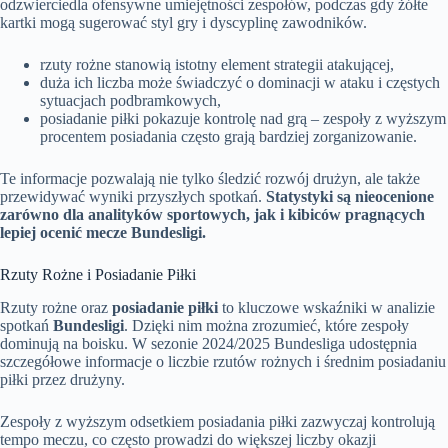
odzwierciedla ofensywne umiejętności zespołów, podczas gdy żółte
kartki mogą sugerować styl gry i dyscyplinę zawodników.
rzuty rożne stanowią istotny element strategii atakującej,
duża ich liczba może świadczyć o dominacji w ataku i częstych
sytuacjach podbramkowych,
posiadanie piłki pokazuje kontrolę nad grą – zespoły z wyższym
procentem posiadania często grają bardziej zorganizowanie.
Te informacje pozwalają nie tylko śledzić rozwój drużyn, ale także
przewidywać wyniki przyszłych spotkań.
Statystyki są nieocenione
zarówno dla analityków sportowych, jak i kibiców pragnących
lepiej ocenić mecze Bundesligi.
Rzuty Rożne i Posiadanie Piłki
Rzuty rożne oraz
posiadanie piłki
to kluczowe wskaźniki w analizie
spotkań
Bundesligi
. Dzięki nim można zrozumieć, które zespoły
dominują na boisku. W sezonie 2024/2025 Bundesliga udostępnia
szczegółowe informacje o liczbie rzutów rożnych i średnim posiadaniu
piłki przez drużyny.
Zespoły z wyższym odsetkiem posiadania piłki zazwyczaj kontrolują
tempo meczu, co często prowadzi do większej liczby okazji