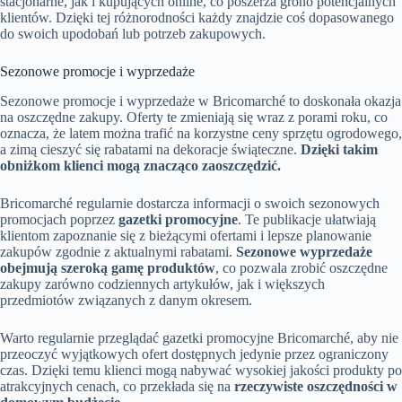
stacjonarne, jak i kupujących online, co poszerza grono potencjalnych
klientów. Dzięki tej różnorodności każdy znajdzie coś dopasowanego
do swoich upodobań lub potrzeb zakupowych.
Sezonowe promocje i wyprzedaże
Sezonowe promocje i wyprzedaże w Bricomarché to doskonała okazja
na oszczędne zakupy. Oferty te zmieniają się wraz z porami roku, co
oznacza, że latem można trafić na korzystne ceny sprzętu ogrodowego,
a zimą cieszyć się rabatami na dekoracje świąteczne.
Dzięki takim
obniżkom klienci mogą znacząco zaoszczędzić.
Bricomarché regularnie dostarcza informacji o swoich sezonowych
promocjach poprzez
gazetki promocyjne
. Te publikacje ułatwiają
klientom zapoznanie się z bieżącymi ofertami i lepsze planowanie
zakupów zgodnie z aktualnymi rabatami.
Sezonowe wyprzedaże
obejmują szeroką gamę produktów
, co pozwala zrobić oszczędne
zakupy zarówno codziennych artykułów, jak i większych
przedmiotów związanych z danym okresem.
Warto regularnie przeglądać gazetki promocyjne Bricomarché, aby nie
przeoczyć wyjątkowych ofert dostępnych jedynie przez ograniczony
czas. Dzięki temu klienci mogą nabywać wysokiej jakości produkty po
atrakcyjnych cenach, co przekłada się na
rzeczywiste oszczędności w