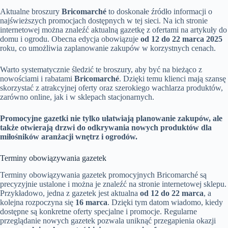
Aktualne broszury
Bricomarché
to doskonałe źródło informacji o
najświeższych promocjach dostępnych w tej sieci. Na ich stronie
internetowej można znaleźć aktualną gazetkę z ofertami na artykuły do
domu i ogrodu. Obecna edycja obowiązuje
od 12 do 22 marca 2025
roku, co umożliwia zaplanowanie zakupów w korzystnych cenach.
Warto systematycznie śledzić te broszury, aby być na bieżąco z
nowościami i rabatami
Bricomarché
. Dzięki temu klienci mają szansę
skorzystać z atrakcyjnej oferty oraz szerokiego wachlarza produktów,
zarówno online, jak i w sklepach stacjonarnych.
Promocyjne gazetki nie tylko ułatwiają planowanie zakupów, ale
także otwierają drzwi do odkrywania nowych produktów dla
miłośników aranżacji wnętrz i ogrodów.
Terminy obowiązywania gazetek
Terminy obowiązywania gazetek promocyjnych Bricomarché są
precyzyjnie ustalone i można je znaleźć na stronie internetowej sklepu.
Przykładowo, jedna z gazetek jest aktualna
od 12 do 22 marca
, a
kolejna rozpoczyna się
16 marca
. Dzięki tym datom wiadomo, kiedy
dostępne są konkretne oferty specjalne i promocje. Regularne
przeglądanie nowych gazetek pozwala uniknąć przegapienia okazji