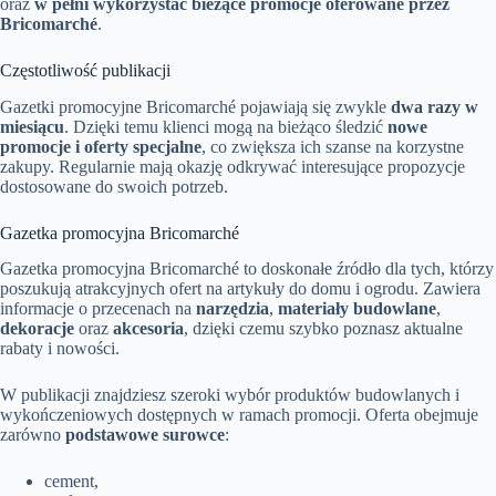
oraz
w pełni wykorzystać bieżące promocje oferowane przez
Bricomarché
.
Częstotliwość publikacji
Gazetki promocyjne Bricomarché pojawiają się zwykle
dwa razy w
miesiącu
. Dzięki temu klienci mogą na bieżąco śledzić
nowe
promocje i oferty specjalne
, co zwiększa ich szanse na korzystne
zakupy. Regularnie mają okazję odkrywać interesujące propozycje
dostosowane do swoich potrzeb.
Gazetka promocyjna Bricomarché
Gazetka promocyjna Bricomarché to doskonałe źródło dla tych, którzy
poszukują atrakcyjnych ofert na artykuły do domu i ogrodu. Zawiera
informacje o przecenach na
narzędzia
,
materiały budowlane
,
dekoracje
oraz
akcesoria
, dzięki czemu szybko poznasz aktualne
rabaty i nowości.
W publikacji znajdziesz szeroki wybór produktów budowlanych i
wykończeniowych dostępnych w ramach promocji. Oferta obejmuje
zarówno
podstawowe surowce
:
cement,