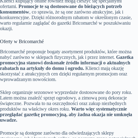
Klienci kupujący online również mogą cieszyć się specjalnymi
ofertami.
Promocje te są dostosowane do bieżących potrzeb
konsumentów
, co sprawia, że są one zarówno atrakcyjne, jak i
konkurencyjne. Dzięki różnorodnym rabatom w określonym czasie,
warto regularnie zaglądać do gazetki Bricomarché w poszukiwaniu
okazji.
Oferty w Bricomarché
Bricomarché proponuje bogaty asortyment produktów, które można
nabyć zarówno w sklepach fizycznych, jak i przez internet.
Gazetka
promocyjna stanowi doskonałe źródło informacji o aktualnych
rabatach na artykuły do domu i ogrodu.
Klienci mają okazję
skorzystać z atrakcyjnych cen dzięki regularnym promocjom oraz
wprowadzanym nowościom.
Sklep organizuje sezonowe wyprzedaże dostosowane do pory roku.
Latem można znaleźć sprzęt ogrodowy, a zimową porą dekoracje
świąteczne. Pozwala to na oszczędności oraz zakup niezbędnych
produktów na właściwy okres roku.
Warto więc systematycznie
przeglądać gazetkę promocyjną, aby żadna okazja nie umknęła
uwadze.
Promocje są dostępne zarówno dla odwiedzających sklepy