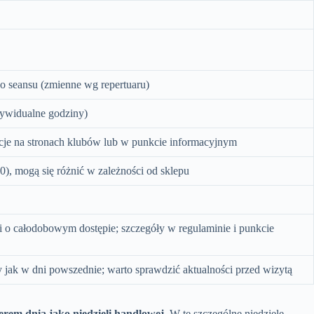
o seansu (zmienne wg repertuaru)
ndywidualne godziny)
acje na stronach klubów lub w punkcie informacyjnym
0), mogą się różnić w zależności od sklepu
i o całodobowym dostępie; szczegóły w regulaminie i punkcie
 jak w dni powszednie; warto sprawdzić aktualności przed wizytą
rem dnia jako niedzieli handlowej.
W te szczególne niedziele