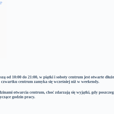
d?
zą od 10:00 do 21:00,
w piątki i soboty centrum jest otwarte dłuże
o czwartku centrum zamyka się wcześniej niż w weekendy.
dzinami otwarcia centrum,
choć zdarzają się wyjątki, gdy poszcze
yczące godzin pracy.