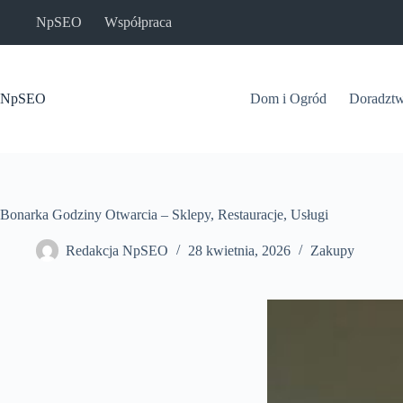
Przejdź
NpSEO
Współpraca
do
treści
NpSEO
Dom i Ogród
Doradzt
Bonarka Godziny Otwarcia – Sklepy, Restauracje, Usługi
Redakcja NpSEO
28 kwietnia, 2026
Zakupy