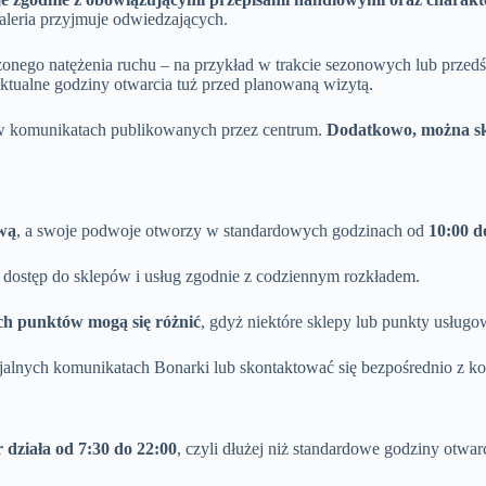
aleria przyjmuje odwiedzających.
zonego natężenia ruchu – na przykład w trakcie sezonowych lub prze
ktualne godziny otwarcia tuż przed planowaną wizytą.
az w komunikatach publikowanych przez centrum.
Dodatkowo, można sk
ową
, a swoje podwoje otworzy w standardowych godzinach od
10:00 d
 dostęp do sklepów i usług zgodnie z codziennym rozkładem.
ch punktów mogą się różnić
, gdyż niektóre sklepy lub punkty usługo
icjalnych komunikatach Bonarki lub skontaktować się bezpośrednio z 
działa od 7:30 do 22:00
, czyli dłużej niż standardowe godziny otwar