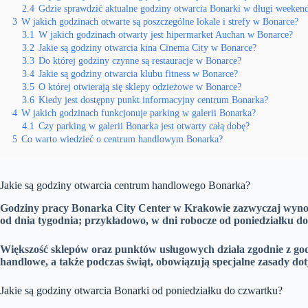
2.4
Gdzie sprawdzić aktualne godziny otwarcia Bonarki w długi weeken
3
W jakich godzinach otwarte są poszczególne lokale i strefy w Bonarce?
3.1
W jakich godzinach otwarty jest hipermarket Auchan w Bonarce?
3.2
Jakie są godziny otwarcia kina Cinema City w Bonarce?
3.3
Do której godziny czynne są restauracje w Bonarce?
3.4
Jakie są godziny otwarcia klubu fitness w Bonarce?
3.5
O której otwierają się sklepy odzieżowe w Bonarce?
3.6
Kiedy jest dostępny punkt informacyjny centrum Bonarka?
4
W jakich godzinach funkcjonuje parking w galerii Bonarka?
4.1
Czy parking w galerii Bonarka jest otwarty całą dobę?
5
Co warto wiedzieć o centrum handlowym Bonarka?
Jakie są godziny otwarcia centrum handlowego Bonarka?
Godziny pracy Bonarka City Center w Krakowie zazwyczaj wynos
od dnia tygodnia; przykładowo, w dni robocze od poniedziałku d
Większość sklepów oraz punktów usługowych działa zgodnie z go
handlowe, a także podczas świąt, obowiązują specjalne zasady dot
Jakie są godziny otwarcia Bonarki od poniedziałku do czwartku?