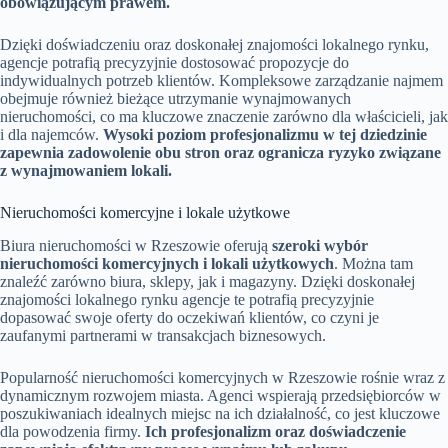
obowiązującym prawem.
Dzięki doświadczeniu oraz doskonałej znajomości lokalnego rynku,
agencje potrafią precyzyjnie dostosować propozycje do
indywidualnych potrzeb klientów. Kompleksowe zarządzanie najmem
obejmuje również bieżące utrzymanie wynajmowanych
nieruchomości, co ma kluczowe znaczenie zarówno dla właścicieli, jak
i dla najemców.
Wysoki poziom profesjonalizmu w tej dziedzinie
zapewnia zadowolenie obu stron oraz ogranicza ryzyko związane
z wynajmowaniem lokali.
Nieruchomości komercyjne i lokale użytkowe
Biura nieruchomości w Rzeszowie oferują
szeroki wybór
nieruchomości komercyjnych i lokali użytkowych
. Można tam
znaleźć zarówno biura, sklepy, jak i magazyny. Dzięki doskonałej
znajomości lokalnego rynku agencje te potrafią precyzyjnie
dopasować swoje oferty do oczekiwań klientów, co czyni je
zaufanymi partnerami w transakcjach biznesowych.
Popularność nieruchomości komercyjnych w Rzeszowie rośnie wraz z
dynamicznym rozwojem miasta. Agenci wspierają przedsiębiorców w
poszukiwaniach idealnych miejsc na ich działalność, co jest kluczowe
dla powodzenia firmy.
Ich profesjonalizm oraz doświadczenie