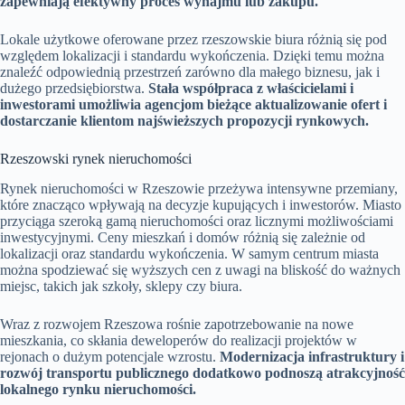
zapewniają efektywny proces wynajmu lub zakupu.
Lokale użytkowe oferowane przez rzeszowskie biura różnią się pod
względem lokalizacji i standardu wykończenia. Dzięki temu można
znaleźć odpowiednią przestrzeń zarówno dla małego biznesu, jak i
dużego przedsiębiorstwa.
Stała współpraca z właścicielami i
inwestorami umożliwia agencjom bieżące aktualizowanie ofert i
dostarczanie klientom najświeższych propozycji rynkowych.
Rzeszowski rynek nieruchomości
Rynek nieruchomości w Rzeszowie przeżywa intensywne przemiany,
które znacząco wpływają na decyzje kupujących i inwestorów. Miasto
przyciąga szeroką gamą nieruchomości oraz licznymi możliwościami
inwestycyjnymi. Ceny mieszkań i domów różnią się zależnie od
lokalizacji oraz standardu wykończenia. W samym centrum miasta
można spodziewać się wyższych cen z uwagi na bliskość do ważnych
miejsc, takich jak szkoły, sklepy czy biura.
Wraz z rozwojem Rzeszowa rośnie zapotrzebowanie na nowe
mieszkania, co skłania deweloperów do realizacji projektów w
rejonach o dużym potencjale wzrostu.
Modernizacja infrastruktury i
rozwój transportu publicznego dodatkowo podnoszą atrakcyjność
lokalnego rynku nieruchomości.