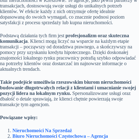
biur nieruchomości w Rzeszowie. Te agencje, jako pewni partnerzy w
transakcjach, dostosowują swoje usługi do unikalnych potrzeb
klientów. W efekcie każdy z nich otrzymuje ofertę idealnie
dopasowaną do swoich wymagań, co znacznie podnosi poziom
satysfakcji z procesu sprzedaży lub kupna nieruchomości.
Podstawą działania tych firm jest
profesjonalizm oraz skuteczna
komunikacja
. Klienci mogą liczyć na wsparcie na każdym etapie
transakcji – począwszy od doradztwa prawnego, a skończywszy na
pomocy przy uzyskaniu kredytu hipotecznego. Dzięki doskonałej
znajomości lokalnego rynku pracownicy potrafią szybko odpowiadać
na potrzeby klientów oraz dostarczać im najnowsze informacje o
aktualnych trendach.
Takie podejście umożliwia rzeszowskim biurom nieruchomości
budowanie długotrwałych relacji z klientami i umacnianie swojej
pozycji lidera na lokalnym rynku.
Spersonalizowane usługi oraz
dbałość o detale sprawiają, że klienci chętnie powierzają swoje
transakcje tym agencjom.
Powiązane wpisy:
Nieruchomości Na Sprzedaż
Biuro Nieruchomości Częstochowa – Agencja