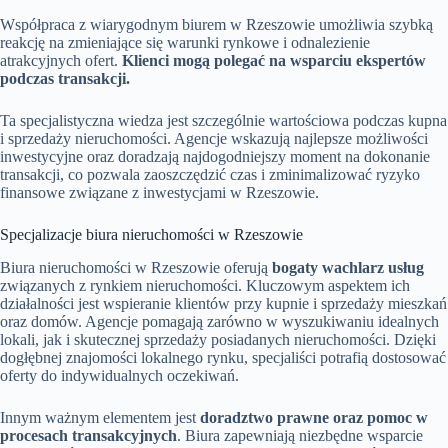
Współpraca z wiarygodnym biurem w Rzeszowie umożliwia szybką
reakcję na zmieniające się warunki rynkowe i odnalezienie
atrakcyjnych ofert.
Klienci mogą polegać na wsparciu ekspertów
podczas transakcji.
Ta specjalistyczna wiedza jest szczególnie wartościowa podczas kupna
i sprzedaży nieruchomości. Agencje wskazują najlepsze możliwości
inwestycyjne oraz doradzają najdogodniejszy moment na dokonanie
transakcji, co pozwala zaoszczędzić czas i zminimalizować ryzyko
finansowe związane z inwestycjami w Rzeszowie.
Specjalizacje biura nieruchomości w Rzeszowie
Biura nieruchomości w Rzeszowie oferują
bogaty wachlarz usług
związanych z rynkiem nieruchomości. Kluczowym aspektem ich
działalności jest wspieranie klientów przy kupnie i sprzedaży mieszkań
oraz domów. Agencje pomagają zarówno w wyszukiwaniu idealnych
lokali, jak i skutecznej sprzedaży posiadanych nieruchomości. Dzięki
dogłębnej znajomości lokalnego rynku, specjaliści potrafią dostosować
oferty do indywidualnych oczekiwań.
Innym ważnym elementem jest
doradztwo prawne oraz pomoc w
procesach transakcyjnych
. Biura zapewniają niezbędne wsparcie