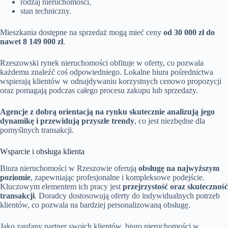
rodzaj nieruchomości,
stan techniczny.
Mieszkania dostępne na sprzedaż mogą mieć ceny
od 30 000 zł do
nawet 8 149 000 zł
.
Rzeszowski rynek nieruchomości obfituje w oferty, co pozwala
każdemu znaleźć coś odpowiedniego. Lokalne biura pośrednictwa
wspierają klientów w odnajdywaniu korzystnych cenowo propozycji
oraz pomagają podczas całego procesu zakupu lub sprzedaży.
Agencje z dobrą orientacją na rynku skutecznie analizują jego
dynamikę i przewidują przyszłe trendy
, co jest niezbędne dla
pomyślnych transakcji.
Wsparcie i obsługa klienta
Biura nieruchomości w Rzeszowie oferują
obsługę na najwyższym
poziomie
, zapewniając profesjonalne i kompleksowe podejście.
Kluczowym elementem ich pracy jest
przejrzystość oraz skuteczność
transakcji
. Doradcy dostosowują oferty do indywidualnych potrzeb
klientów, co pozwala na bardziej personalizowaną obsługę.
Jako zaufany partner swoich klientów, biuro nieruchomości w