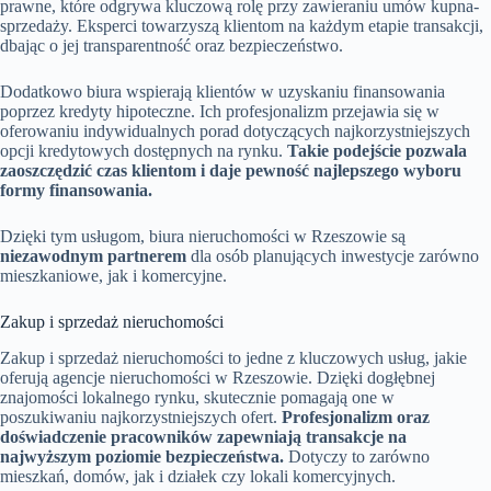
prawne, które odgrywa kluczową rolę przy zawieraniu umów kupna-
sprzedaży. Eksperci towarzyszą klientom na każdym etapie transakcji,
dbając o jej transparentność oraz bezpieczeństwo.
Dodatkowo biura wspierają klientów w uzyskaniu finansowania
poprzez kredyty hipoteczne. Ich profesjonalizm przejawia się w
oferowaniu indywidualnych porad dotyczących najkorzystniejszych
opcji kredytowych dostępnych na rynku.
Takie podejście pozwala
zaoszczędzić czas klientom i daje pewność najlepszego wyboru
formy finansowania.
Dzięki tym usługom, biura nieruchomości w Rzeszowie są
niezawodnym partnerem
dla osób planujących inwestycje zarówno
mieszkaniowe, jak i komercyjne.
Zakup i sprzedaż nieruchomości
Zakup i sprzedaż nieruchomości to jedne z kluczowych usług, jakie
oferują agencje nieruchomości w Rzeszowie. Dzięki dogłębnej
znajomości lokalnego rynku, skutecznie pomagają one w
poszukiwaniu najkorzystniejszych ofert.
Profesjonalizm oraz
doświadczenie pracowników zapewniają transakcje na
najwyższym poziomie bezpieczeństwa.
Dotyczy to zarówno
mieszkań, domów, jak i działek czy lokali komercyjnych.