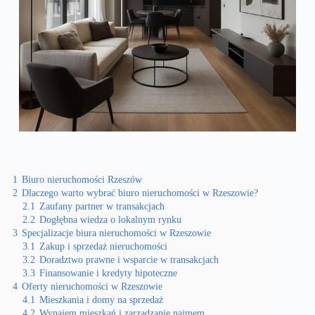
1
Biuro nieruchomości Rzeszów
2
Dlaczego warto wybrać biuro nieruchomości w Rzeszowie?
2.1
Zaufany partner w transakcjach
2.2
Dogłębna wiedza o lokalnym rynku
3
Specjalizacje biura nieruchomości w Rzeszowie
3.1
Zakup i sprzedaż nieruchomości
3.2
Doradztwo prawne i wsparcie w transakcjach
3.3
Finansowanie i kredyty hipoteczne
4
Oferty nieruchomości w Rzeszowie
4.1
Mieszkania i domy na sprzedaż
4.2
Wynajem mieszkań i zarządzanie najmem