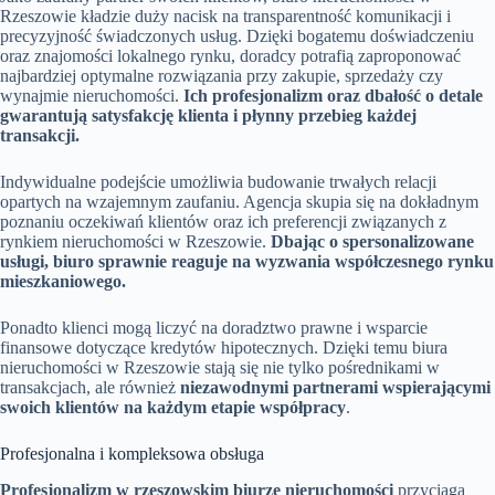
Rzeszowie kładzie duży nacisk na transparentność komunikacji i
precyzyjność świadczonych usług. Dzięki bogatemu doświadczeniu
oraz znajomości lokalnego rynku, doradcy potrafią zaproponować
najbardziej optymalne rozwiązania przy zakupie, sprzedaży czy
wynajmie nieruchomości.
Ich profesjonalizm oraz dbałość o detale
gwarantują satysfakcję klienta i płynny przebieg każdej
transakcji.
Indywidualne podejście umożliwia budowanie trwałych relacji
opartych na wzajemnym zaufaniu. Agencja skupia się na dokładnym
poznaniu oczekiwań klientów oraz ich preferencji związanych z
rynkiem nieruchomości w Rzeszowie.
Dbając o spersonalizowane
usługi, biuro sprawnie reaguje na wyzwania współczesnego rynku
mieszkaniowego.
Ponadto klienci mogą liczyć na doradztwo prawne i wsparcie
finansowe dotyczące kredytów hipotecznych. Dzięki temu biura
nieruchomości w Rzeszowie stają się nie tylko pośrednikami w
transakcjach, ale również
niezawodnymi partnerami wspierającymi
swoich klientów na każdym etapie współpracy
.
Profesjonalna i kompleksowa obsługa
Profesjonalizm w rzeszowskim biurze nieruchomości
przyciąga