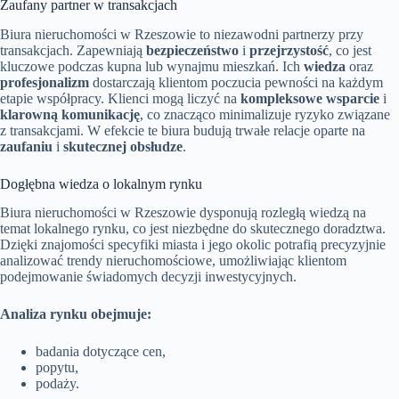
Zaufany partner w transakcjach
Biura nieruchomości w Rzeszowie to niezawodni partnerzy przy
transakcjach. Zapewniają
bezpieczeństwo
i
przejrzystość
, co jest
kluczowe podczas kupna lub wynajmu mieszkań. Ich
wiedza
oraz
profesjonalizm
dostarczają klientom poczucia pewności na każdym
etapie współpracy. Klienci mogą liczyć na
kompleksowe wsparcie
i
klarowną komunikację
, co znacząco minimalizuje ryzyko związane
z transakcjami. W efekcie te biura budują trwałe relacje oparte na
zaufaniu
i
skutecznej obsłudze
.
Dogłębna wiedza o lokalnym rynku
Biura nieruchomości w Rzeszowie dysponują rozległą wiedzą na
temat lokalnego rynku, co jest niezbędne do skutecznego doradztwa.
Dzięki znajomości specyfiki miasta i jego okolic potrafią precyzyjnie
analizować trendy nieruchomościowe, umożliwiając klientom
podejmowanie świadomych decyzji inwestycyjnych.
Analiza rynku obejmuje:
badania dotyczące cen,
popytu,
podaży.