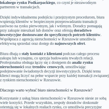
lokalnego rynku Podkarpackiego
, co czyni je niezawodnym
partnerem w transakcjach.
Dzięki indywidualnemu podejściu i przejrzystym procedurom, biura
wspierają klientów w bezpiecznym przeprowadzaniu transakcji
zarówno na rynku pierwotnym, jak i wtórnym. Doradcy pomagają
przy zakupie mieszkań lub domów oraz oferują
doradztwo
inwestycyjne dostosowane do specyficznych potrzeb klientów
.
Współpraca z agencją nieruchomości w Rzeszowie umożliwia
efektywną sprzedaż oraz dostęp do
najnowszych ofert
.
Biura dbają o
stały kontakt z klientami
podczas całego procesu
zakupu lub wynajmu, co sprzyja budowaniu trwałych relacji.
Profesjonalna obsługa łączy się z dostępem do
analiz rynku
nieruchomości
oraz
trendów cenowych
, umożliwiając
podejmowanie świadomych decyzji inwestycyjnych. Dzięki temu
klienci mogą liczyć na pełne wsparcie przy każdej transakcji związanej
z rynkiem nieruchomości w Rzeszowie.
Dlaczego warto wybrać biuro nieruchomości w Rzeszowie?
Korzystanie z usług biura nieruchomości w Rzeszowie niesie ze sobą
wiele korzyści. Przede wszystkim, zespoły doradców doskonale
orientują się w lokalnych realiach rynku, co umożliwia precyzyjne