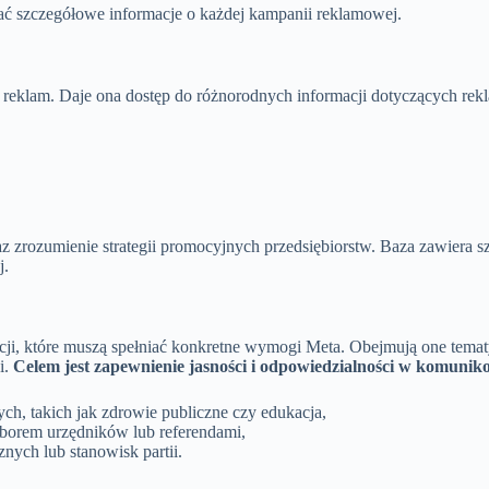
kać szczegółowe informacje o każdej kampanii reklamowej.
i reklam. Daje ona dostęp do różnorodnych informacji dotyczących re
z zrozumienie strategii promocyjnych przedsiębiorstw. Baza zawiera 
j.
ji, które muszą spełniać konkretne wymogi Meta. Obejmują one tematy
i.
Celem jest zapewnienie jasności i odpowiedzialności w komuniko
ch, takich jak zdrowie publiczne czy edukacja,
borem urzędników lub referendami,
nych lub stanowisk partii.