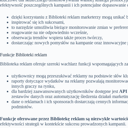
efektywność poszczególnych kampanii i ich potencjalne dopasowanie 
dzięki korzystaniu z Biblioteki reklam marketerzy mogą unikać 
inspirować się ich sukcesami,
to narzędzie umożliwia bieżące monitorowanie zmian w prefer
reagowanie na nie odpowiednio wcześnie,
obserwacja trendów wspiera także proces twórczy,
dostarczając nowych pomysłów na kampanie oraz innowacyjne p
Funkcje Biblioteki reklam
Biblioteka reklam oferuje szeroki wachlarz funkcji wspomagających z
użytkownicy mogą przeszukiwać reklamy na podstawie słów klucz
raporty dotyczące wydatków na reklamy pozwalają monitorować
innych graczy na rynku,
dla bardziej zaawansowanych użytkowników dostępne jest
API 
zestawów danych oraz automatyzację śledzenia działań market
dane o reklamach i ich sponsorach dostarczają cennych inform
podmiotów.
Funkcje oferowane przez Bibliotekę reklam są niezwykle wartości
efektywności strategii w kontekście sukcesu prowadzonych kampanii.