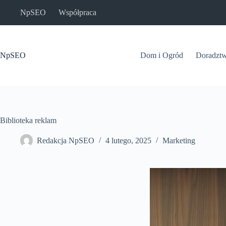
Przejdź
NpSEO
Współpraca
do
treści
NpSEO
Dom i Ogród
Doradzt
Biblioteka reklam
Redakcja NpSEO
4 lutego, 2025
Marketing