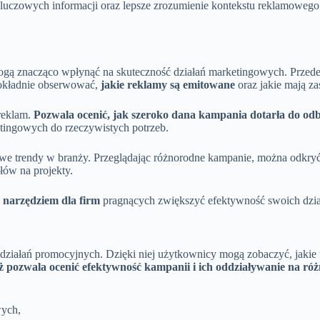
kluczowych informacji oraz lepsze zrozumienie kontekstu reklamoweg
re mogą znacząco wpłynąć na skuteczność działań marketingowych. Prz
dokładnie obserwować,
jakie reklamy są emitowane
oraz jakie mają za
 reklam.
Pozwala ocenić, jak szeroko dana kampania dotarła do od
tingowych do rzeczywistych potrzeb.
ć nowe trendy w branży. Przeglądając różnorodne kampanie, można odkr
łów na projekty.
m narzędziem dla firm
pragnących zwiększyć efektywność swoich dzia
 działań promocyjnych. Dzięki niej użytkownicy mogą zobaczyć, jakie 
ż pozwala ocenić efektywność kampanii i ich oddziaływanie na ró
wych,