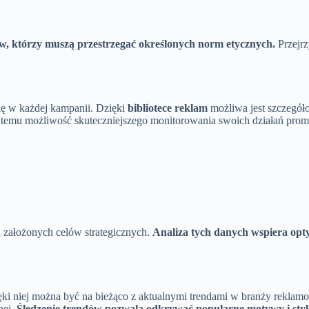
, którzy muszą przestrzegać określonych norm etycznych.
Przejrz
ę w każdej kampanii. Dzięki
bibliotece reklam
możliwa jest szczegóło
temu możliwość skuteczniejszego monitorowania swoich działań promoc
ji założonych celów strategicznych.
Analiza tych danych wspiera opt
ki niej można być na bieżąco z aktualnymi trendami w branży reklamo
nej.
Śledzenie trendów pozwala odkrywać popularne motywy i styl