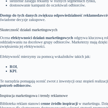
śledzenie zasięgu reklamy w różnych segmentach rynku,
dostosowanie kampanii do oczekiwań odbiorców.
Dostęp do tych danych zwiększa odpowiedzialność reklamodawców
świadome decyzje zakupowe.
Skuteczność działań marketingowych
Ocena
efektywności działań marketingowych
odgrywa kluczową rol
oddziaływaniu na docelowe grupy odbiorców. Marketerzy mają dzięki 
zwiększenia jej efektywności.
Efektywność mierzymy za pomocą wskaźników takich jak:
ROI
,
KPI
.
Te narzędzia pomagają ocenić zwrot z inwestycji oraz stopień realizac
potrzeb odbiorców.
Inspiracja marketingowa i trendy reklamowe
Biblioteka reklam stanowi
cenne źródło inspiracji
w marketingu. Dzię
kluczowe dla skutecznego dostosowywania własnej strategii promocyj