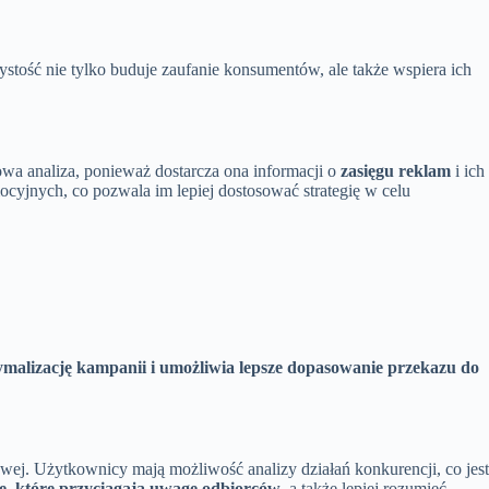
ystość nie tylko buduje zaufanie konsumentów, ale także wspiera ich
wa analiza, ponieważ dostarcza ona informacji o
zasięgu reklam
i ich
yjnych, co pozwala im lepiej dostosować strategię w celu
ymalizację kampanii i umożliwia lepsze dopasowanie przekazu do
wej. Użytkownicy mają możliwość analizy działań konkurencji, co jest
e, które przyciągają uwagę odbiorców
, a także lepiej rozumieć