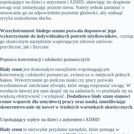
uspokajające na dzieci z autyzmem i ADHD, ułatwiając im skupienie
uwagi oraz zmniejszając poziom stresu. Należy jednak pamiętać o
stosowaniu go na odpowiednim poziomie głośności, aby uniknąć
ryzyka uszkodzenia słuchu.
Wszechstronność białego szumu pozwala dopasować jego
wykorzystanie do indywidualnych potrzeb użytkowników
, czyniąc
go skutecznym narzędziem wspierającym zdrowie zarówno
psychiczne, jak i fizyczne.
Poprawa koncentracji i zdolności poznawczych
Biały szum
jest doskonałym narzędziem wspomagającym
koncentrację i zdolności poznawcze, zwłaszcza w miejscach pełnych
hałasu. Wykorzystanie go podczas nauki czy pracy pozwala
wyeliminować niechciane dźwięki, które mogą rozpraszać uwagę. W
rezultacie łatwiej jest nam skupić się na zadaniach, co przekłada się na
większą efektywność i wydajność.
Dodatkowo biały szum stanowi
cenne wsparcie dla umysłowej pracy oraz nauki, umożliwiając
skoncentrowanie się nawet w trudnych warunkach akustycznych.
Uspokajający wpływ na dzieci z autyzmem i ADHD
Biały szum
to niezwykle przydatne narzędzie, które pomaga w