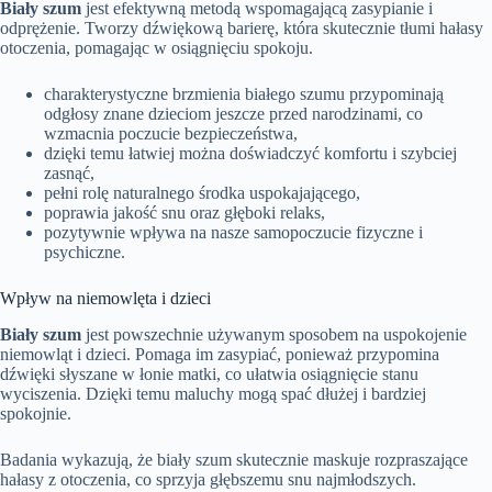
Biały szum
jest efektywną metodą wspomagającą zasypianie i
odprężenie. Tworzy dźwiękową barierę, która skutecznie tłumi hałasy
otoczenia, pomagając w osiągnięciu spokoju.
charakterystyczne brzmienia białego szumu przypominają
odgłosy znane dzieciom jeszcze przed narodzinami, co
wzmacnia poczucie bezpieczeństwa,
dzięki temu łatwiej można doświadczyć komfortu i szybciej
zasnąć,
pełni rolę naturalnego środka uspokajającego,
poprawia jakość snu oraz głęboki relaks,
pozytywnie wpływa na nasze samopoczucie fizyczne i
psychiczne.
Wpływ na niemowlęta i dzieci
Biały szum
jest powszechnie używanym sposobem na uspokojenie
niemowląt i dzieci. Pomaga im zasypiać, ponieważ przypomina
dźwięki słyszane w łonie matki, co ułatwia osiągnięcie stanu
wyciszenia. Dzięki temu maluchy mogą spać dłużej i bardziej
spokojnie.
Badania wykazują, że biały szum skutecznie maskuje rozpraszające
hałasy z otoczenia, co sprzyja głębszemu snu najmłodszych.