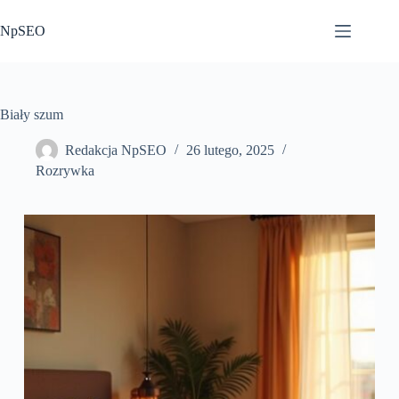
Przejdź
do
NpSEO
treści
Biały szum
Redakcja NpSEO
26 lutego, 2025
Rozrywka