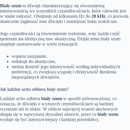
Biały szum
to dźwięk charakteryzujący się równomierną
intensywnością we wszystkich częstotliwościach, które człowiek jest
w stanie usłyszeć. Obejmuje od kilkunastu Hz do
20 kHz
, co pozwala
skutecznie zagłuszać inne dźwięki i zmniejszać hałas wokół nas.
Jego częstotliwości są równomiernie rozłożone, więc każda część
spektrum ma identyczną moc akustyczną. Dzięki temu biały szum
znajduje zastosowanie w wielu sytuacjach:
wspiera zasypianie,
redukuje tło akustyczne,
można dostroić jego intensywność według indywidualnych
preferencji, co zwiększa wygodę i efektywność tłumienia
niepożądanych dźwięków.
Jak ludzkie ucho odbiera biały szum?
Ludzkie ucho odbiera
biały szum
w sposób zrównoważony, co
oznacza, że dźwięki o wyższych częstotliwościach są bardziej
wyraziste niż te niskie. W efekcie najwięcej wrażeń słuchowych
skupia się w najwyższej słyszalnej oktawie, przez co
biały szum
wydaje się być intensywniejszy i bardziej przenikliwy.