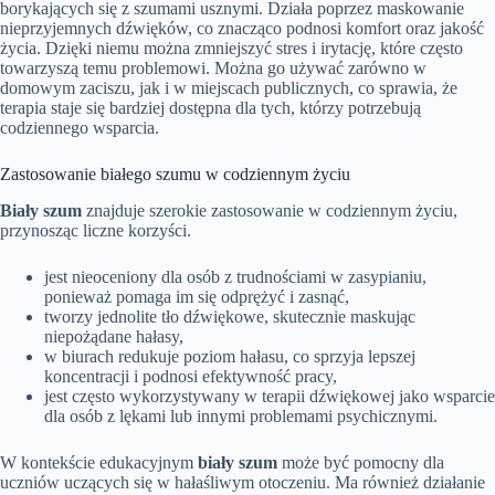
borykających się z szumami usznymi. Działa poprzez maskowanie
nieprzyjemnych dźwięków, co znacząco podnosi komfort oraz jakość
życia. Dzięki niemu można zmniejszyć stres i irytację, które często
towarzyszą temu problemowi. Można go używać zarówno w
domowym zaciszu, jak i w miejscach publicznych, co sprawia, że
terapia staje się bardziej dostępna dla tych, którzy potrzebują
codziennego wsparcia.
Zastosowanie białego szumu w codziennym życiu
Biały szum
znajduje szerokie zastosowanie w codziennym życiu,
przynosząc liczne korzyści.
jest nieoceniony dla osób z trudnościami w zasypianiu,
ponieważ pomaga im się odprężyć i zasnąć,
tworzy jednolite tło dźwiękowe, skutecznie maskując
niepożądane hałasy,
w biurach redukuje poziom hałasu, co sprzyja lepszej
koncentracji i podnosi efektywność pracy,
jest często wykorzystywany w terapii dźwiękowej jako wsparcie
dla osób z lękami lub innymi problemami psychicznymi.
W kontekście edukacyjnym
biały szum
może być pomocny dla
uczniów uczących się w hałaśliwym otoczeniu. Ma również działanie