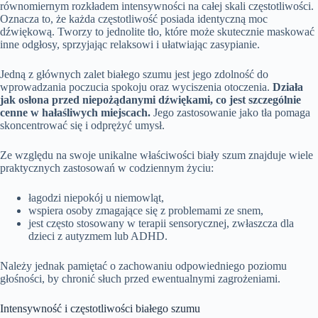
równomiernym rozkładem intensywności na całej skali częstotliwości.
Oznacza to, że każda częstotliwość posiada identyczną moc
dźwiękową. Tworzy to jednolite tło, które może skutecznie maskować
inne odgłosy, sprzyjając relaksowi i ułatwiając zasypianie.
Jedną z głównych zalet białego szumu jest jego zdolność do
wprowadzania poczucia spokoju oraz wyciszenia otoczenia.
Działa
jak osłona przed niepożądanymi dźwiękami, co jest szczególnie
cenne w hałaśliwych miejscach.
Jego zastosowanie jako tła pomaga
skoncentrować się i odprężyć umysł.
Ze względu na swoje unikalne właściwości biały szum znajduje wiele
praktycznych zastosowań w codziennym życiu:
łagodzi niepokój u niemowląt,
wspiera osoby zmagające się z problemami ze snem,
jest często stosowany w terapii sensorycznej, zwłaszcza dla
dzieci z autyzmem lub ADHD.
Należy jednak pamiętać o zachowaniu odpowiedniego poziomu
głośności, by chronić słuch przed ewentualnymi zagrożeniami.
Intensywność i częstotliwości białego szumu