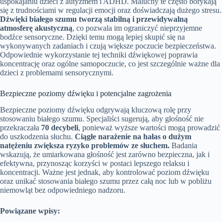
uspokajaniu dzieci z autyzmem i ADHD. Maluchy te często borykają
się z trudnościami w regulacji emocji oraz doświadczają dużego stresu.
Dźwięki białego szumu tworzą stabilną i przewidywalną
atmosferę akustyczną
, co pozwala im ograniczyć nieprzyjemne
bodźce sensoryczne. Dzięki temu mogą lepiej skupić się na
wykonywanych zadaniach i czują większe poczucie bezpieczeństwa.
Odpowiednie wykorzystanie tej techniki dźwiękowej poprawia
koncentrację oraz ogólne samopoczucie, co jest szczególnie ważne dla
dzieci z problemami sensorycznymi.
Bezpieczne poziomy dźwięku i potencjalne zagrożenia
Bezpieczne poziomy dźwięku odgrywają kluczową rolę przy
stosowaniu białego szumu. Specjaliści sugerują, aby głośność nie
przekraczała
70 decybeli
, ponieważ wyższe wartości mogą prowadzić
do uszkodzenia słuchu.
Ciągłe narażenie na hałas o dużym
natężeniu zwiększa ryzyko problemów ze słuchem.
Badania
wskazują, że umiarkowana głośność jest zarówno bezpieczna, jak i
efektywna, przynosząc korzyści w postaci lepszego relaksu i
koncentracji. Ważne jest jednak, aby kontrolować poziom dźwięku
oraz unikać stosowania białego szumu przez całą noc lub w pobliżu
niemowląt bez odpowiedniego nadzoru.
Powiązane wpisy: