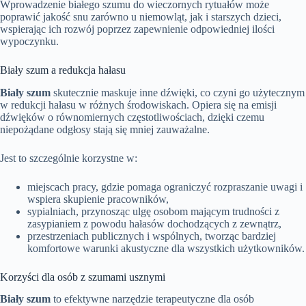
Wprowadzenie białego szumu do wieczornych rytuałów może
poprawić jakość snu zarówno u niemowląt, jak i starszych dzieci,
wspierając ich rozwój poprzez zapewnienie odpowiedniej ilości
wypoczynku.
Biały szum a redukcja hałasu
Biały szum
skutecznie maskuje inne dźwięki, co czyni go użytecznym
w redukcji hałasu w różnych środowiskach. Opiera się na emisji
dźwięków o równomiernych częstotliwościach, dzięki czemu
niepożądane odgłosy stają się mniej zauważalne.
Jest to szczególnie korzystne w:
miejscach pracy, gdzie pomaga ograniczyć rozpraszanie uwagi i
wspiera skupienie pracowników,
sypialniach, przynosząc ulgę osobom mającym trudności z
zasypianiem z powodu hałasów dochodzących z zewnątrz,
przestrzeniach publicznych i wspólnych, tworząc bardziej
komfortowe warunki akustyczne dla wszystkich użytkowników.
Korzyści dla osób z szumami usznymi
Biały szum
to efektywne narzędzie terapeutyczne dla osób