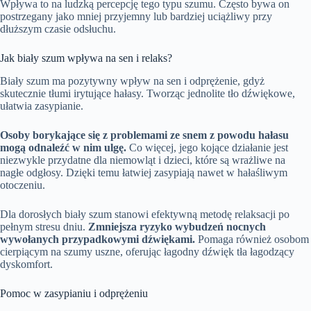
Wpływa to na ludzką percepcję tego typu szumu. Często bywa on
postrzegany jako mniej przyjemny lub bardziej uciążliwy przy
dłuższym czasie odsłuchu.
Jak biały szum wpływa na sen i relaks?
Biały szum ma pozytywny wpływ na sen i odprężenie, gdyż
skutecznie tłumi irytujące hałasy. Tworząc jednolite tło dźwiękowe,
ułatwia zasypianie.
Osoby borykające się z problemami ze snem z powodu hałasu
mogą odnaleźć w nim ulgę.
Co więcej, jego kojące działanie jest
niezwykle przydatne dla niemowląt i dzieci, które są wrażliwe na
nagłe odgłosy. Dzięki temu łatwiej zasypiają nawet w hałaśliwym
otoczeniu.
Dla dorosłych biały szum stanowi efektywną metodę relaksacji po
pełnym stresu dniu.
Zmniejsza ryzyko wybudzeń nocnych
wywołanych przypadkowymi dźwiękami.
Pomaga również osobom
cierpiącym na szumy uszne, oferując łagodny dźwięk tła łagodzący
dyskomfort.
Pomoc w zasypianiu i odprężeniu