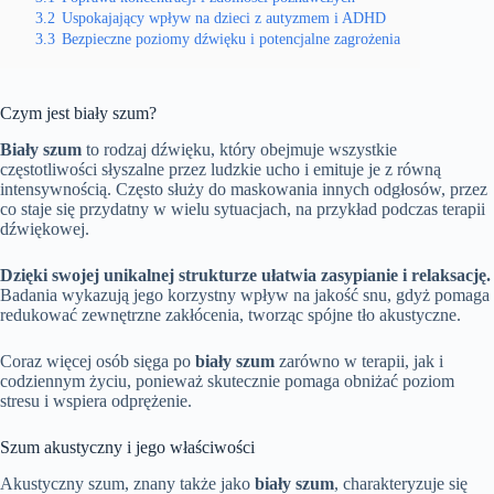
3.2
Uspokajający wpływ na dzieci z autyzmem i ADHD
3.3
Bezpieczne poziomy dźwięku i potencjalne zagrożenia
Czym jest biały szum?
Biały szum
to rodzaj dźwięku, który obejmuje wszystkie
częstotliwości słyszalne przez ludzkie ucho i emituje je z równą
intensywnością. Często służy do maskowania innych odgłosów, przez
co staje się przydatny w wielu sytuacjach, na przykład podczas terapii
dźwiękowej.
Dzięki swojej unikalnej strukturze ułatwia zasypianie i relaksację.
Badania wykazują jego korzystny wpływ na jakość snu, gdyż pomaga
redukować zewnętrzne zakłócenia, tworząc spójne tło akustyczne.
Coraz więcej osób sięga po
biały szum
zarówno w terapii, jak i
codziennym życiu, ponieważ skutecznie pomaga obniżać poziom
stresu i wspiera odprężenie.
Szum akustyczny i jego właściwości
Akustyczny szum, znany także jako
biały szum
, charakteryzuje się