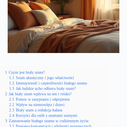
1
Czym jest biały szum?
1.1
Szum akustyczny i jego właściwości
1.2
Intensywność i częstotliwości białego szumu
1.3
Jak ludzkie ucho odbiera biały szum?
2
Jak biały szum wpływa na sen i relaks?
2.1
Pomoc w zasypianiu i odprężeniu
2.2
Wpływ na niemowlęta i dzieci
2.3
Biały szum a redukcja hałasu
2.4
Korzyści dla osób z szumami usznymi
3
Zastosowanie białego szumu w codziennym życiu
3.1
Poprawa koncentracji i zdolności poznawczych