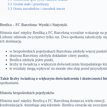
3.2
Groźne ataki i przechwyty
3.3
Ocena zawodników i zawodnik meczu
Benfica – FC Barcelona: Wyniki i Statystyki
Historia starć między Benfiką a FC Barceloną wyraźnie wskazuje na p
Lizbony odniosła zwycięstwo tylko raz. Dwa spotkania zakończyły się 
ich dominację.
w bezpośrednich pojedynkach Barcelona zdobyła więcej punktó
drużyna Barcelony zdobyła dokładnie cztery punkty,
Benfica zdobyła jeden punkt,
liczby te świadczą o większym doświadczeniu hiszpańskiego kl
te rezultaty mogą wpływać na morale obu ekip przed przyszłym
Takie liczby świadczą o większym doświadczeniu i skuteczności h
spotkaniami.
Historia bezpośrednich pojedynków
Historia starć między Benficą a FC Barceloną dostarcza wielu emocji.
konfrontacjach, triumfując pięciokrotnie. Benfica cieszyła się zwyci