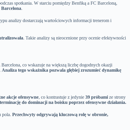
dczas spotkania. W starciu pomiędzy Benfiką a FC Barceloną,
 Barcelona
.
ypu analizy dostarczają wartościowych informacji trenerom i
utralizowała
. Takie analizy są nieocenione przy ocenie efektywności
ż Barcelona, co wskazuje na większą liczbę dogodnych okazji
.
Analiza tego wskaźnika pozwala głębiej zrozumieć dynamikę
źne akcje ofensywne
, co kontrastuje z jedynie
39 próbami
ze strony
eterminację do dominacji na boisku poprzez ofensywne działania.
u pola.
Przechwyty odgrywają kluczową rolę w obronie,