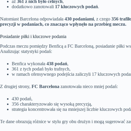
aż
361 z nich było celnych
,
dodatkowo zanotowali
17 kluczowych podań
.
Natomiast Barcelona odpowiadała
430 podaniami
, z czego
356 trafił
precyzji w podaniach, co znacząco wpłynęło na przebieg meczu.
Posiadanie piłki i kluczowe podania
Podczas meczu pomiędzy Benficą a FC Barceloną, posiadanie piłki w
Analizując statystyki podań:
Benfica wykonała
438 podań
,
361 z tych podań było trafnych,
w ramach ofensywnego podejścia zaliczyli 17 kluczowych poda
Z drugiej strony,
FC Barcelona
zanotowała nieco mniej podań:
430 podań,
356 charakteryzowało się wysoką precyzją,
strategia koncentrowała się na mniejszej liczbie kluczowych po
Te dane obrazują różnice w stylu gry obu drużyn i mogą sugerować za