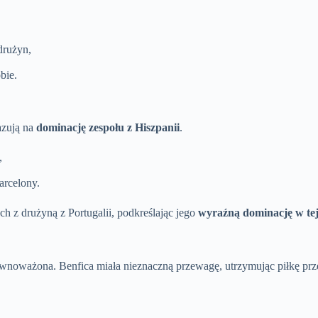
drużyn,
bie.
azują na
dominację zespołu z Hiszpanii
.
,
arcelony.
h z drużyną z Portugalii, podkreślając jego
wyraźną dominację w tej
równoważona. Benfica miała nieznaczną przewagę, utrzymując piłkę pr