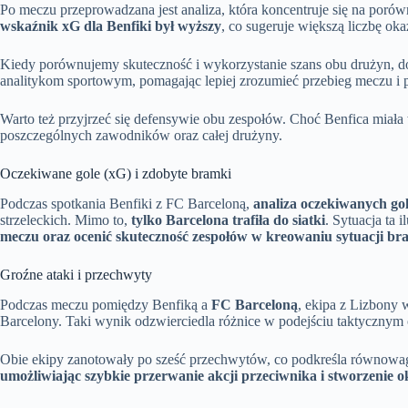
Po meczu przeprowadzana jest analiza, która koncentruje się na poró
wskaźnik xG dla Benfiki był wyższy
, co sugeruje większą liczbę oka
Kiedy porównujemy skuteczność i wykorzystanie szans obu drużyn, dos
analitykom sportowym, pomagając lepiej zrozumieć przebieg meczu i 
Warto też przyjrzeć się defensywie obu zespołów. Choć Benfica miała
poszczególnych zawodników oraz całej drużyny.
Oczekiwane gole (xG) i zdobyte bramki
Podczas spotkania Benfiki z FC Barceloną,
analiza oczekiwanych gol
strzeleckich. Mimo to,
tylko Barcelona trafiła do siatki
. Sytuacja ta 
meczu oraz ocenić skuteczność zespołów w kreowaniu sytuacji b
Groźne ataki i przechwyty
Podczas meczu pomiędzy Benfiką a
FC Barceloną
, ekipa z Lizbony
Barcelony. Taki wynik odzwierciedla różnice w podejściu taktycznym
Obie ekipy zanotowały po sześć przechwytów, co podkreśla równowagę
umożliwiając szybkie przerwanie akcji przeciwnika i stworzenie o