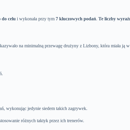
o do celu
i wykonała przy tym
7 kluczowych podań
.
Te liczby wyraźn
skazywało na minimalną przewagę drużyny z Lizbony, która miała ją 
ń.
dań, wykonując jedynie siedem takich zagrywek.
stosowanie różnych taktyk przez ich trenerów.