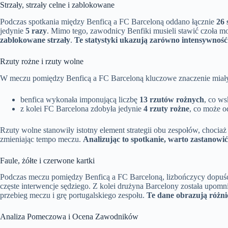
Strzały, strzały celne i zablokowane
Podczas spotkania między Benficą a FC Barceloną oddano łącznie
26 
jedynie
5 razy
. Mimo tego, zawodnicy Benfiki musieli stawić czoła mo
zablokowane strzały
.
Te statystyki ukazują zarówno intensywnoś
Rzuty rożne i rzuty wolne
W meczu pomiędzy Benficą a FC Barceloną kluczowe znaczenie mia
benfica wykonała imponującą liczbę
13 rzutów rożnych
, co ws
z kolei FC Barcelona zdobyła jedynie
4 rzuty rożne
, co może o
Rzuty wolne stanowiły istotny element strategii obu zespołów, choci
zmieniając tempo meczu.
Analizując to spotkanie, warto zastanowić
Faule, żółte i czerwone kartki
Podczas meczu pomiędzy Benficą a FC Barceloną, lizbończycy dopuści
częste interwencje sędziego. Z kolei drużyna Barcelony została upomn
przebieg meczu i grę portugalskiego zespołu.
Te dane obrazują różni
Analiza Pomeczowa i Ocena Zawodników