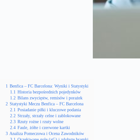
1
Benfica – FC Barcelona: Wyniki i Statystyki
1.1
Historia bezpośrednich pojedynków
1.2
Bilans zwycięstw, remisów i porażek
2
Statystyki Meczu Benfica – FC Barcelona
2.1
Posiadanie piłki i kluczowe podania
2.2
Strzały, strzały celne i zablokowane
2.3
Rzuty rożne i rzuty wolne
2.4
Faule, żółte i czerwone kartki
3
Analiza Pomeczowa i Ocena Zawodników
3.1
Oczekiwane gole (xG) i zdobyte bramki