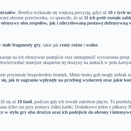
strzałów
. Benfica wykazała się większą precyzją, gdyż aż
10 z tych u
cnej obronie przeciwnika, co sprawiło, że aż
11 ich prób zostało za
ć ofensywy obu zespołów, jak i zdecydowaną postawę defensywną
ły
stałe fragmenty gry
, takie jak
rzuty rożne
i
wolne
.
kazuje na ich ofensywne podejście oraz umiejętność wywierania presji
dzwierciedlać mniejsze skupienie tej drużyny na atakach w polu karny
aż nie przyniosły bezpośrednio bramek. Mimo braku goli mogły jednak
 się, jak te zagrania wpłynęły na przebieg wydarzeń oraz jakie ko
li się aż
18 fauli
, podczas gdy ich rywale zaledwie pięciu. To przełoż
iana tylko raz przy pomocy żółtej kartki. Dodatkowo jeden z piłkarzy 
ce w stylu gry obu drużyn oraz ich podejście do obrony i intensy