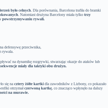
derzeń było celnych
. Dla porównania, Barcelona trafiła do bramki
blokowanych
. Natomiast drużyna Barcelony miała tylko
trzy
 w powstrzymywaniu rywali.
 na defensywę przeciwnika,
m rywala.
 wpływać na dynamikę rozgrywki, stwarzając okazje do ataków lub
nsekwencje miały dla taktyki obu drużyn.
yło się na
cztery żółte kartki
dla zawodników z Lizbony, co pokazało
Benfiki otrzymał
czerwoną kartkę
, co znacząco wpłynęło na dalszy
wności na murawie.