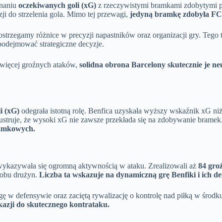
wnaniu
oczekiwanych goli (xG)
z rzeczywistymi bramkami zdobytymi po
zji do strzelenia gola. Mimo tej przewagi,
jedyną bramkę zdobyła FC
trzegamy różnice w precyzji napastników oraz organizacji gry. Tego t
podejmować strategiczne decyzje.
 więcej groźnych ataków,
solidna obrona Barcelony skutecznie je ne
i (xG)
odegrała istotną rolę. Benfica uzyskała wyższy wskaźnik xG ni
ilustruje, że wysoki xG nie zawsze przekłada się na zdobywanie bramek
ramkowych.
 wykazywała się ogromną aktywnością w ataku. Zrealizowali aż
84 gro
 obu drużyn.
Liczba ta wskazuje na dynamiczną grę Benfiki i ich d
 w defensywie oraz zaciętą rywalizację o kontrolę nad piłką w środk
kazji do skutecznego kontrataku.