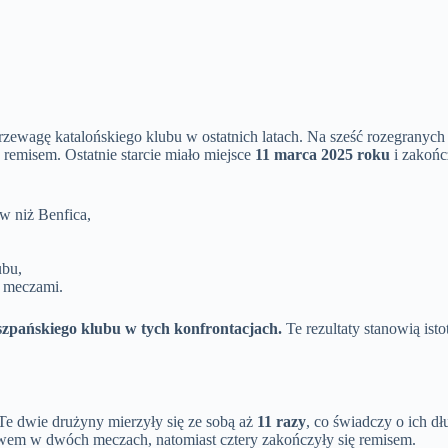
rzewagę katalońskiego klubu w ostatnich latach. Na sześć rozegranych
remisem. Ostatnie starcie miało miejsce
11 marca 2025 roku
i zakońc
w niż Benfica,
ubu,
i meczami.
iszpańskiego klubu w tych konfrontacjach.
Te rezultaty stanowią isto
 Te dwie drużyny mierzyły się ze sobą aż
11 razy
, co świadczy o ich d
ęstwem w dwóch meczach, natomiast cztery zakończyły się remisem.