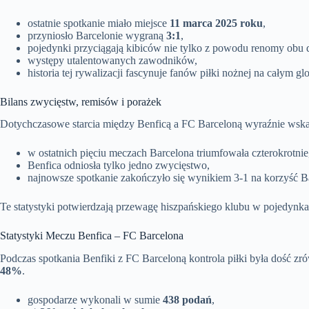
ostatnie spotkanie miało miejsce
11 marca 2025 roku
,
przyniosło Barcelonie wygraną
3:1
,
pojedynki przyciągają kibiców nie tylko z powodu renomy obu 
występy utalentowanych zawodników,
historia tej rywalizacji fascynuje fanów piłki nożnej na całym glo
Bilans zwycięstw, remisów i porażek
Dotychczasowe starcia między Benficą a FC Barceloną wyraźnie wsk
w ostatnich pięciu meczach Barcelona triumfowała czterokrotnie
Benfica odniosła tylko jedno zwycięstwo,
najnowsze spotkanie zakończyło się wynikiem 3-1 na korzyść B
Te statystyki potwierdzają przewagę hiszpańskiego klubu w pojedynkac
Statystyki Meczu Benfica – FC Barcelona
Podczas spotkania Benfiki z FC Barceloną kontrola piłki była dość z
48%
.
gospodarze wykonali w sumie
438 podań
,