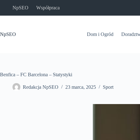
Przejdź
NpSEO
Współpraca
do
treści
NpSEO
Dom i Ogród
Doradzt
Benfica – FC Barcelona – Statystyki
Redakcja NpSEO
23 marca, 2025
Sport