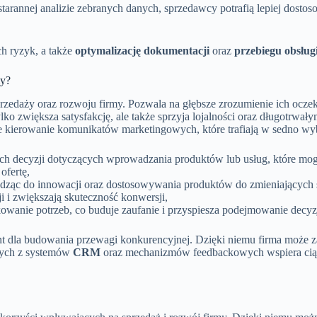
tarannej analizie zebranych danych, sprzedawcy potrafią lepiej dostos
ch ryzyk, a także
optymalizację dokumentacji
oraz
przebiegu obsługi
my?
przedaży oraz rozwoju firmy. Pozwala na głębsze zrozumienie ich oczek
ko zwiększa satysfakcję, ale także sprzyja lojalności oraz długotrwa
ne kierowanie komunikatów marketingowych, które trafiają w sedno wy
ych decyzji dotyczących wprowadzania produktów lub usług, które mo
ofertę,
adząc do innowacji oraz dostosowywania produktów do zmieniających
i i zwiększają skuteczność konwersji,
owanie potrzeb, co buduje zaufanie i przyspiesza podejmowanie decy
t dla budowania przewagi konkurencyjnej. Dzięki niemu firma może z
anych z systemów
CRM
oraz mechanizmów feedbackowych wspiera ciąg