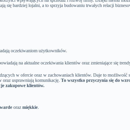
 korzyści wpływających na sprzedaż i rozwój firmy. Dzięki niemu moż
tają się bardziej lojalni, a to sprzyja budowaniu trwałych relacji bizn
wiadają oczekiwaniom użytkowników.
owiadają na aktualne oczekiwania klientów oraz zmieniające się trend
zących w ofercie oraz w zachowaniach klientów. Daje to możliwość 
w oraz usprawniają komunikację.
To wszystko przyczynia się do wzros
cje zakupowe klientów.
twarde
oraz
miękkie
.