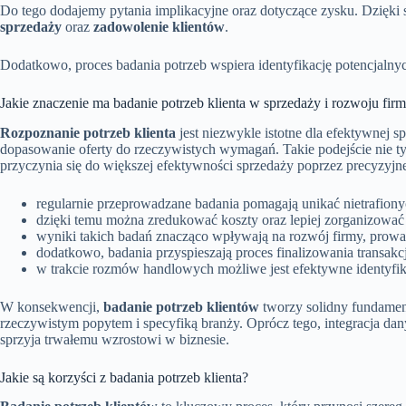
Do tego dodajemy pytania implikacyjne oraz dotyczące zysku. Dzięki s
sprzedaży
oraz
zadowolenie klientów
.
Dodatkowo, proces badania potrzeb wspiera identyfikację potencjalny
Jakie znaczenie ma badanie potrzeb klienta w sprzedaży i rozwoju fir
Rozpoznanie potrzeb klienta
jest niezwykle istotne dla efektywnej s
dopasowanie oferty do rzeczywistych wymagań. Takie podejście nie tyl
przyczynia się do większej efektywności sprzedaży poprzez precyzyj
regularnie przeprowadzane badania pomagają unikać nietrafion
dzięki temu można zredukować koszty oraz lepiej zorganizować 
wyniki takich badań znacząco wpływają na rozwój firmy, prow
dodatkowo, badania przyspieszają proces finalizowania transakcj
w trakcie rozmów handlowych możliwe jest efektywne identyfik
W konsekwencji,
badanie potrzeb klientów
tworzy solidny fundamen
rzeczywistym popytem i specyfiką branży. Oprócz tego, integracja d
sprzyja trwałemu wzrostowi w biznesie.
Jakie są korzyści z badania potrzeb klienta?