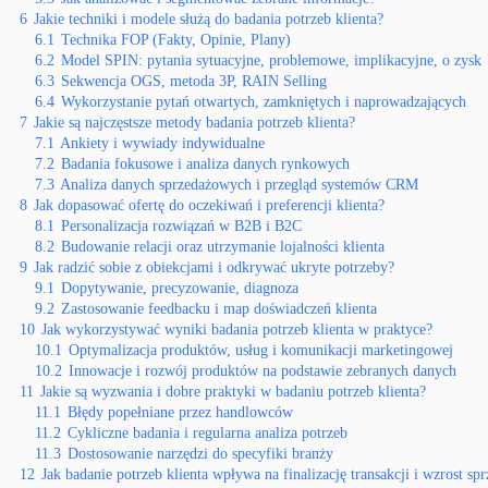
6
Jakie techniki i modele służą do badania potrzeb klienta?
6.1
Technika FOP (Fakty, Opinie, Plany)
6.2
Model SPIN: pytania sytuacyjne, problemowe, implikacyjne, o zysk
6.3
Sekwencja OGS, metoda 3P, RAIN Selling
6.4
Wykorzystanie pytań otwartych, zamkniętych i naprowadzających
7
Jakie są najczęstsze metody badania potrzeb klienta?
7.1
Ankiety i wywiady indywidualne
7.2
Badania fokusowe i analiza danych rynkowych
7.3
Analiza danych sprzedażowych i przegląd systemów CRM
8
Jak dopasować ofertę do oczekiwań i preferencji klienta?
8.1
Personalizacja rozwiązań w B2B i B2C
8.2
Budowanie relacji oraz utrzymanie lojalności klienta
9
Jak radzić sobie z obiekcjami i odkrywać ukryte potrzeby?
9.1
Dopytywanie, precyzowanie, diagnoza
9.2
Zastosowanie feedbacku i map doświadczeń klienta
10
Jak wykorzystywać wyniki badania potrzeb klienta w praktyce?
10.1
Optymalizacja produktów, usług i komunikacji marketingowej
10.2
Innowacje i rozwój produktów na podstawie zebranych danych
11
Jakie są wyzwania i dobre praktyki w badaniu potrzeb klienta?
11.1
Błędy popełniane przez handlowców
11.2
Cykliczne badania i regularna analiza potrzeb
11.3
Dostosowanie narzędzi do specyfiki branży
12
Jak badanie potrzeb klienta wpływa na finalizację transakcji i wzrost sp