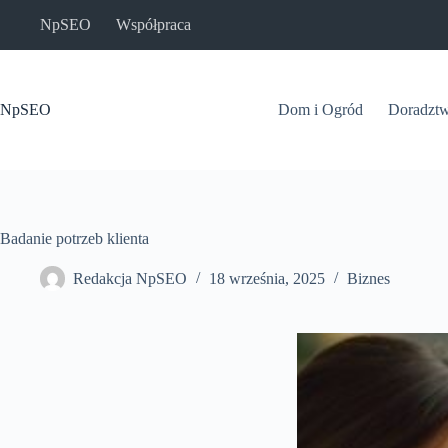
Przejdź
NpSEO
Współpraca
do
treści
NpSEO
Dom i Ogród
Doradzt
Badanie potrzeb klienta
Redakcja NpSEO
18 września, 2025
Biznes