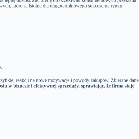
na lepiej dostosować ofertę do oczekiwań konsumentów, co przekłada
esowych, które są istotne dla długoterminowego sukcesu na rynku.
y.
szybkiej reakcji na nowe motywacje i powody zakupów. Zbierane dane
tu w biznesie i efektywnej sprzedaży, sprawiając, że firma staje