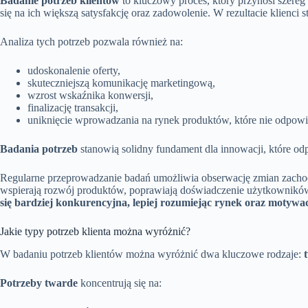
Badanie potrzeb klientów
to kluczowy proces, który przynosi szereg
się na ich większą satysfakcję oraz zadowolenie. W rezultacie klienci s
Analiza tych potrzeb pozwala również na:
udoskonalenie oferty,
skuteczniejszą komunikację marketingową,
wzrost wskaźnika konwersji,
finalizację transakcji,
uniknięcie wprowadzania na rynek produktów, które nie odpo
Badania potrzeb
stanowią solidny fundament dla innowacji, które odp
Regularne przeprowadzanie badań umożliwia obserwację zmian zachod
wspierają rozwój produktów, poprawiają doświadczenie użytkownikó
się bardziej konkurencyjna, lepiej rozumiejąc rynek oraz motywa
Jakie typy potrzeb klienta można wyróżnić?
W badaniu potrzeb klientów można wyróżnić dwa kluczowe rodzaje:
Potrzeby twarde
koncentrują się na: