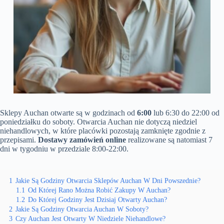
Sklepy Auchan otwarte są w godzinach od
6:00
lub 6:30 do 22:00 od
poniedziałku do soboty. Otwarcia Auchan nie dotyczą niedziel
niehandlowych, w które placówki pozostają zamknięte zgodnie z
przepisami.
Dostawy zamówień online
realizowane są natomiast 7
dni w tygodniu w przedziale 8:00-22:00.
1
Jakie Są Godziny Otwarcia Sklepów Auchan W Dni Powszednie?
1.1
Od Której Rano Można Robić Zakupy W Auchan?
1.2
Do Której Godziny Jest Dzisiaj Otwarty Auchan?
2
Jakie Są Godziny Otwarcia Auchan W Soboty?
3
Czy Auchan Jest Otwarty W Niedziele Niehandlowe?