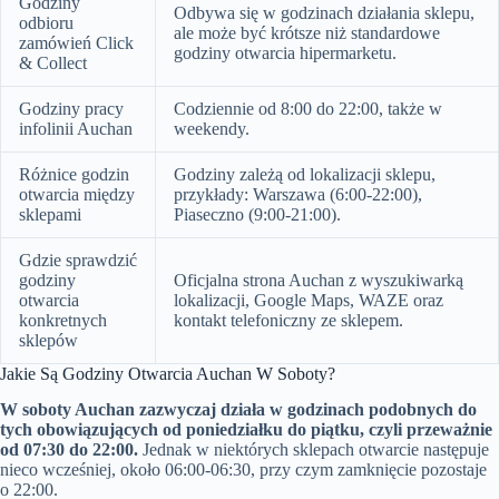
Godziny
Odbywa się w godzinach działania sklepu,
odbioru
ale może być krótsze niż standardowe
zamówień Click
godziny otwarcia hipermarketu.
& Collect
Godziny pracy
Codziennie od 8:00 do 22:00, także w
infolinii Auchan
weekendy.
Różnice godzin
Godziny zależą od lokalizacji sklepu,
otwarcia między
przykłady: Warszawa (6:00-22:00),
sklepami
Piaseczno (9:00-21:00).
Gdzie sprawdzić
godziny
Oficjalna strona Auchan z wyszukiwarką
otwarcia
lokalizacji, Google Maps, WAZE oraz
konkretnych
kontakt telefoniczny ze sklepem.
sklepów
Jakie Są Godziny Otwarcia Auchan W Soboty?
W soboty Auchan zazwyczaj działa w godzinach podobnych do
tych obowiązujących od poniedziałku do piątku, czyli przeważnie
od 07:30 do 22:00.
Jednak w niektórych sklepach otwarcie następuje
nieco wcześniej, około 06:00-06:30, przy czym zamknięcie pozostaje
o 22:00.