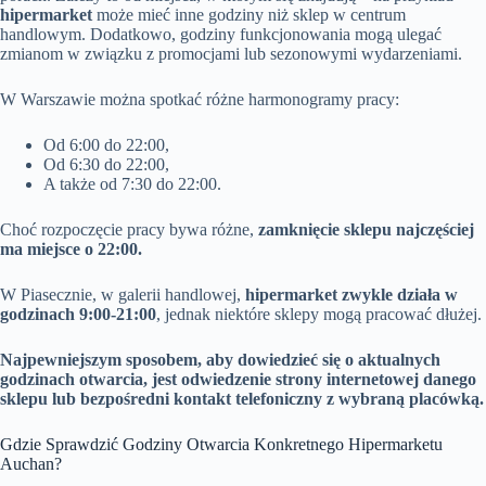
hipermarket
może mieć inne godziny niż sklep w centrum
handlowym. Dodatkowo, godziny funkcjonowania mogą ulegać
zmianom w związku z promocjami lub sezonowymi wydarzeniami.
W Warszawie można spotkać różne harmonogramy pracy:
Od 6:00 do 22:00,
Od 6:30 do 22:00,
A także od 7:30 do 22:00.
Choć rozpoczęcie pracy bywa różne,
zamknięcie sklepu najczęściej
ma miejsce o 22:00.
W Piasecznie, w galerii handlowej,
hipermarket zwykle działa w
godzinach 9:00-21:00
, jednak niektóre sklepy mogą pracować dłużej.
Najpewniejszym sposobem, aby dowiedzieć się o aktualnych
godzinach otwarcia, jest odwiedzenie strony internetowej danego
sklepu lub bezpośredni kontakt telefoniczny z wybraną placówką.
Gdzie Sprawdzić Godziny Otwarcia Konkretnego Hipermarketu
Auchan?