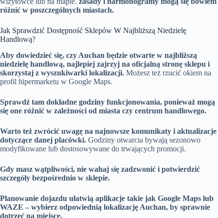
wizytówce lub na mapie.
zasady i harmonogramy mogą się bowiem
różnić w poszczególnych miastach.
Jak Sprawdzić Dostępność Sklepów W Najbliższą Niedzielę
Handlową?
Aby dowiedzieć się, czy Auchan będzie otwarte w najbliższą
niedzielę handlową, najlepiej zajrzyj na oficjalną stronę sklepu i
skorzystaj z wyszukiwarki lokalizacji.
Możesz też rzucić okiem na
profil hipermarketu w Google Maps.
Sprawdź tam dokładne godziny funkcjonowania, ponieważ mogą
się one różnić w zależności od miasta czy centrum handlowego.
Warto też zwrócić uwagę na najnowsze komunikaty i aktualizacje
dotyczące danej placówki.
Godziny otwarcia bywają sezonowo
modyfikowane lub dostosowywane do trwających promocji.
Gdy masz wątpliwości, nie wahaj się zadzwonić i potwierdzić
szczegóły bezpośrednio w sklepie.
Planowanie dojazdu ułatwią aplikacje takie jak Google Maps lub
WAZE – wybierz odpowiednią lokalizację Auchan, by sprawnie
dotrzeć na miejsce.