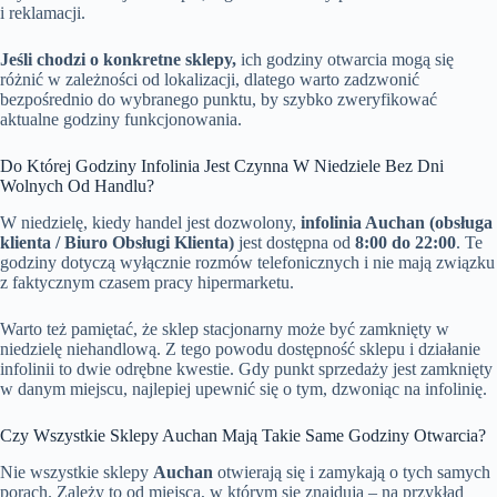
i reklamacji.
Jeśli chodzi o konkretne sklepy,
ich godziny otwarcia mogą się
różnić w zależności od lokalizacji, dlatego warto zadzwonić
bezpośrednio do wybranego punktu, by szybko zweryfikować
aktualne godziny funkcjonowania.
Do Której Godziny Infolinia Jest Czynna W Niedziele Bez Dni
Wolnych Od Handlu?
W niedzielę, kiedy handel jest dozwolony,
infolinia Auchan (obsługa
klienta / Biuro Obsługi Klienta)
jest dostępna od
8:00 do 22:00
. Te
godziny dotyczą wyłącznie rozmów telefonicznych i nie mają związku
z faktycznym czasem pracy hipermarketu.
Warto też pamiętać, że sklep stacjonarny może być zamknięty w
niedzielę niehandlową. Z tego powodu dostępność sklepu i działanie
infolinii to dwie odrębne kwestie. Gdy punkt sprzedaży jest zamknięty
w danym miejscu, najlepiej upewnić się o tym, dzwoniąc na infolinię.
Czy Wszystkie Sklepy Auchan Mają Takie Same Godziny Otwarcia?
Nie wszystkie sklepy
Auchan
otwierają się i zamykają o tych samych
porach. Zależy to od miejsca, w którym się znajdują – na przykład