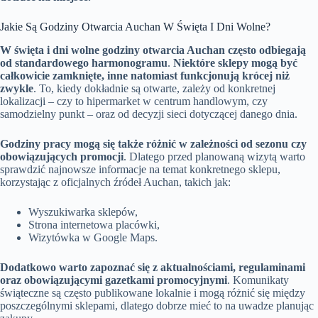
Jakie Są Godziny Otwarcia Auchan W Święta I Dni Wolne?
W święta i dni wolne godziny otwarcia Auchan często odbiegają
od standardowego harmonogramu
.
Niektóre sklepy mogą być
całkowicie zamknięte, inne natomiast funkcjonują krócej niż
zwykle
. To, kiedy dokładnie są otwarte, zależy od konkretnej
lokalizacji – czy to hipermarket w centrum handlowym, czy
samodzielny punkt – oraz od decyzji sieci dotyczącej danego dnia.
Godziny pracy mogą się także różnić w zależności od sezonu czy
obowiązujących promocji
. Dlatego przed planowaną wizytą warto
sprawdzić najnowsze informacje na temat konkretnego sklepu,
korzystając z oficjalnych źródeł Auchan, takich jak:
Wyszukiwarka sklepów,
Strona internetowa placówki,
Wizytówka w Google Maps.
Dodatkowo warto zapoznać się z aktualnościami, regulaminami
oraz obowiązującymi gazetkami promocyjnymi
. Komunikaty
świąteczne są często publikowane lokalnie i mogą różnić się między
poszczególnymi sklepami, dlatego dobrze mieć to na uwadze planując