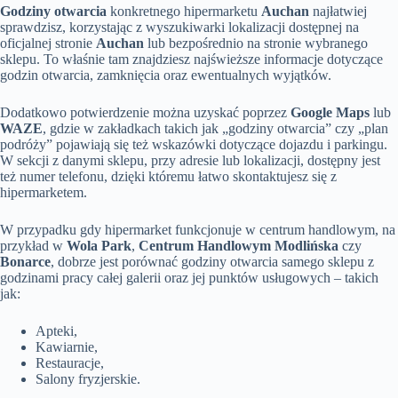
Godziny otwarcia
konkretnego hipermarketu
Auchan
najłatwiej
sprawdzisz, korzystając z wyszukiwarki lokalizacji dostępnej na
oficjalnej stronie
Auchan
lub bezpośrednio na stronie wybranego
sklepu. To właśnie tam znajdziesz najświeższe informacje dotyczące
godzin otwarcia, zamknięcia oraz ewentualnych wyjątków.
Dodatkowo potwierdzenie można uzyskać poprzez
Google Maps
lub
WAZE
, gdzie w zakładkach takich jak „godziny otwarcia” czy „plan
podróży” pojawiają się też wskazówki dotyczące dojazdu i parkingu.
W sekcji z danymi sklepu, przy adresie lub lokalizacji, dostępny jest
też numer telefonu, dzięki któremu łatwo skontaktujesz się z
hipermarketem.
W przypadku gdy hipermarket funkcjonuje w centrum handlowym, na
przykład w
Wola Park
,
Centrum Handlowym Modlińska
czy
Bonarce
, dobrze jest porównać godziny otwarcia samego sklepu z
godzinami pracy całej galerii oraz jej punktów usługowych – takich
jak:
Apteki,
Kawiarnie,
Restauracje,
Salony fryzjerskie.