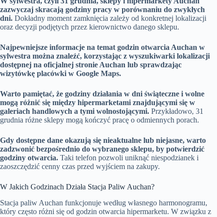
W sylwestra, czyli 31 grudnia, sklepy i hipermarkety Auchan
zazwyczaj skracają godziny pracy w porównaniu do zwykłych
dni.
Dokładny moment zamknięcia zależy od konkretnej lokalizacji
oraz decyzji podjętych przez kierownictwo danego sklepu.
Najpewniejsze informacje na temat godzin otwarcia Auchan w
sylwestra można znaleźć, korzystając z wyszukiwarki lokalizacji
dostępnej na oficjalnej stronie Auchan lub sprawdzając
wizytówkę placówki w Google Maps.
Warto pamiętać, że godziny działania w dni świąteczne i wolne
mogą różnić się między hipermarketami znajdującymi się w
galeriach handlowych a tymi wolnostojącymi.
Przykładowo, 31
grudnia różne sklepy mogą kończyć pracę o odmiennych porach.
Gdy dostępne dane okazują się nieaktualne lub niejasne, warto
zadzwonić bezpośrednio do wybranego sklepu, by potwierdzić
godziny otwarcia.
Taki telefon pozwoli uniknąć niespodzianek i
zaoszczędzić cenny czas przed wyjściem na zakupy.
W Jakich Godzinach Działa Stacja Paliw Auchan?
Stacja paliw Auchan funkcjonuje według własnego harmonogramu,
który często różni się od godzin otwarcia hipermarketu. W związku z