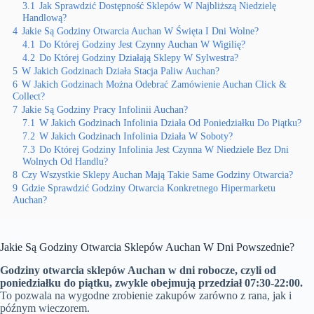
3.1
Jak Sprawdzić Dostępność Sklepów W Najbliższą Niedzielę
Handlową?
4
Jakie Są Godziny Otwarcia Auchan W Święta I Dni Wolne?
4.1
Do Której Godziny Jest Czynny Auchan W Wigilię?
4.2
Do Której Godziny Działają Sklepy W Sylwestra?
5
W Jakich Godzinach Działa Stacja Paliw Auchan?
6
W Jakich Godzinach Można Odebrać Zamówienie Auchan Click &
Collect?
7
Jakie Są Godziny Pracy Infolinii Auchan?
7.1
W Jakich Godzinach Infolinia Działa Od Poniedziałku Do Piątku?
7.2
W Jakich Godzinach Infolinia Działa W Soboty?
7.3
Do Której Godziny Infolinia Jest Czynna W Niedziele Bez Dni
Wolnych Od Handlu?
8
Czy Wszystkie Sklepy Auchan Mają Takie Same Godziny Otwarcia?
9
Gdzie Sprawdzić Godziny Otwarcia Konkretnego Hipermarketu
Auchan?
Jakie Są Godziny Otwarcia Sklepów Auchan W Dni Powszednie?
Godziny otwarcia sklepów Auchan w dni robocze, czyli od
poniedziałku do piątku, zwykle obejmują przedział 07:30-22:00.
To pozwala na wygodne zrobienie zakupów zarówno z rana, jak i
późnym wieczorem.