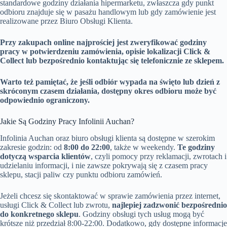
standardowe godziny działania hipermarketu, zwłaszcza gdy punkt
odbioru znajduje się w pasażu handlowym lub gdy zamówienie jest
realizowane przez Biuro Obsługi Klienta.
Przy zakupach online najprościej jest zweryfikować godziny
pracy w potwierdzeniu zamówienia, opisie lokalizacji Click &
Collect lub bezpośrednio kontaktując się telefonicznie ze sklepem.
Warto też pamiętać, że jeśli odbiór wypada na święto lub dzień z
skróconym czasem działania, dostępny okres odbioru może być
odpowiednio ograniczony.
Jakie Są Godziny Pracy Infolinii Auchan?
Infolinia Auchan oraz biuro obsługi klienta są dostępne w szerokim
zakresie godzin: od
8:00 do 22:00
, także w weekendy.
Te godziny
dotyczą wsparcia klientów
, czyli pomocy przy reklamacji, zwrotach i
udzielaniu informacji, i nie zawsze pokrywają się z czasem pracy
sklepu, stacji paliw czy punktu odbioru zamówień.
Jeżeli chcesz się skontaktować w sprawie zamówienia przez internet,
usługi Click & Collect lub zwrotu,
najlepiej zadzwonić bezpośrednio
do konkretnego sklepu
. Godziny obsługi tych usług mogą być
krótsze niż przedział 8:00-22:00. Dodatkowo, gdy dostępne informacje