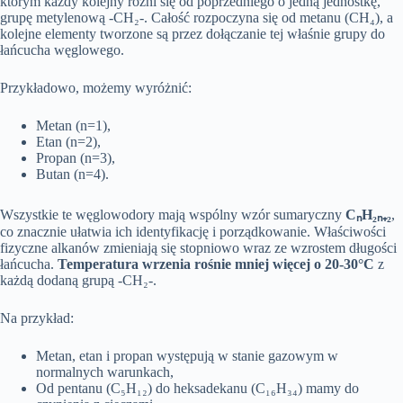
którym każdy kolejny różni się od poprzedniego o jedną jednostkę,
grupę metylenową -CH₂-. Całość rozpoczyna się od metanu (CH₄), a
kolejne elementy tworzone są przez dołączanie tej właśnie grupy do
łańcucha węglowego.
Przykładowo, możemy wyróżnić:
Metan (n=1),
Etan (n=2),
Propan (n=3),
Butan (n=4).
Wszystkie te węglowodory mają wspólny wzór sumaryczny
CₙH₂ₙ₊₂
,
co znacznie ułatwia ich identyfikację i porządkowanie. Właściwości
fizyczne alkanów zmieniają się stopniowo wraz ze wzrostem długości
łańcucha.
Temperatura wrzenia rośnie mniej więcej o 20-30°C
z
każdą dodaną grupą -CH₂-.
Na przykład:
Metan, etan i propan występują w stanie gazowym w
normalnych warunkach,
Od pentanu (C₅H₁₂) do heksadekanu (C₁₆H₃₄) mamy do