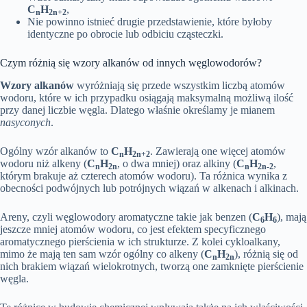
C
H
,
n
2n+2
Nie powinno istnieć drugie przedstawienie, które byłoby
identyczne po obrocie lub odbiciu cząsteczki.
Czym różnią się wzory alkanów od innych węglowodorów?
Wzory alkanów
wyróżniają się przede wszystkim liczbą atomów
wodoru, które w ich przypadku osiągają maksymalną możliwą ilość
przy danej liczbie węgla. Dlatego właśnie określamy je mianem
nasyconych
.
Ogólny wzór alkanów to
C
H
. Zawierają one więcej atomów
n
2n+2
wodoru niż alkeny (
C
H
, o dwa mniej) oraz alkiny (
C
H
,
n
2n
n
2n-2
którym brakuje aż czterech atomów wodoru). Ta różnica wynika z
obecności podwójnych lub potrójnych wiązań w alkenach i alkinach.
Areny, czyli węglowodory aromatyczne takie jak benzen (
C
H
), mają
6
6
jeszcze mniej atomów wodoru, co jest efektem specyficznego
aromatycznego pierścienia w ich strukturze. Z kolei cykloalkany,
mimo że mają ten sam wzór ogólny co alkeny (
C
H
), różnią się od
n
2n
nich brakiem wiązań wielokrotnych, tworzą one zamknięte pierścienie
węgla.