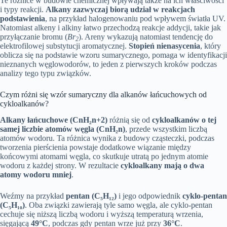
Te różnice w budowie chemicznej wpływają także na ich właściwości
i typy reakcji.
Alkany zazwyczaj biorą udział w reakcjach
podstawienia
, na przykład halogenowaniu pod wpływem światła UV.
Natomiast alkeny i alkiny łatwo przechodzą reakcje addycji, takie jak
przyłączanie bromu (
Br
). Areny wykazują natomiast tendencję do
2
elektrofilowej substytucji aromatycznej.
Stopień nienasycenia
, który
oblicza się na podstawie wzoru sumarycznego, pomaga w identyfikacji
nieznanych węglowodorów, to jeden z pierwszych kroków podczas
analizy tego typu związków.
Czym różni się wzór sumaryczny dla alkanów łańcuchowych od
cykloalkanów?
Alkany łańcuchowe (CnH₂n+2)
różnią się od
cykloalkanów o tej
samej liczbie atomów węgla (CnH₂n)
, przede wszystkim liczbą
atomów wodoru. Ta różnica wynika z budowy cząsteczki, podczas
tworzenia pierścienia powstaje dodatkowe wiązanie między
końcowymi atomami węgla, co skutkuje utratą po jednym atomie
wodoru z każdej strony. W rezultacie
cykloalkany mają o dwa
atomy wodoru mniej
.
Weźmy na przykład
pentan (C₅H₁₂)
i jego odpowiednik
cyklo-pentan
(C₅H₁₀)
. Oba związki zawierają tyle samo węgla, ale cyklo-pentan
cechuje się niższą liczbą wodoru i wyższą temperaturą wrzenia,
sięgającą
49°C
, podczas gdy pentan wrze już przy
36°C
.