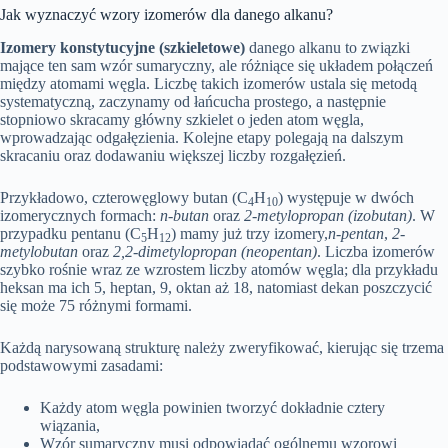
Jak wyznaczyć wzory izomerów dla danego alkanu?
Izomery konstytucyjne (szkieletowe)
danego alkanu to związki
mające ten sam wzór sumaryczny, ale różniące się układem połączeń
między atomami węgla. Liczbę takich izomerów ustala się metodą
systematyczną, zaczynamy od łańcucha prostego, a następnie
stopniowo skracamy główny szkielet o jeden atom węgla,
wprowadzając odgałęzienia. Kolejne etapy polegają na dalszym
skracaniu oraz dodawaniu większej liczby rozgałęzień.
Przykładowo, czterowęglowy butan (C
H
) występuje w dwóch
4
10
izomerycznych formach:
n-butan
oraz
2-metylopropan (izobutan)
. W
przypadku pentanu (C
H
) mamy już trzy izomery,
n-pentan
,
2-
5
12
metylobutan
oraz
2,2-dimetylopropan (neopentan)
. Liczba izomerów
szybko rośnie wraz ze wzrostem liczby atomów węgla; dla przykładu
heksan ma ich 5, heptan, 9, oktan aż 18, natomiast dekan poszczycić
się może 75 różnymi formami.
Każdą narysowaną strukturę należy zweryfikować, kierując się trzema
podstawowymi zasadami:
Każdy atom węgla powinien tworzyć dokładnie cztery
wiązania,
Wzór sumaryczny musi odpowiadać ogólnemu wzorowi