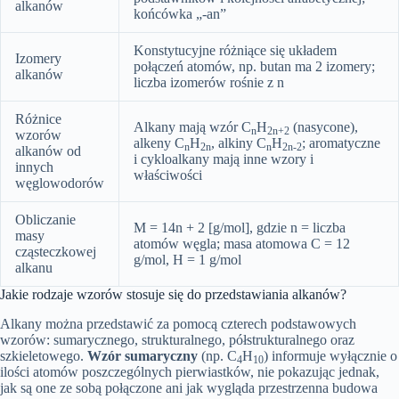
alkanów
końcówka „-an”
Konstytucyjne różniące się układem
Izomery
połączeń atomów, np. butan ma 2 izomery;
alkanów
liczba izomerów rośnie z n
Różnice
Alkany mają wzór C
H
(nasycone),
n
2n+2
wzorów
alkeny C
H
, alkiny C
H
; aromatyczne
n
2n
n
2n-2
alkanów od
i cykloalkany mają inne wzory i
innych
właściwości
węglowodorów
Obliczanie
M = 14n + 2 [g/mol], gdzie n = liczba
masy
atomów węgla; masa atomowa C = 12
cząsteczkowej
g/mol, H = 1 g/mol
alkanu
Jakie rodzaje wzorów stosuje się do przedstawiania alkanów?
Alkany można przedstawić za pomocą czterech podstawowych
wzorów: sumarycznego, strukturalnego, półstrukturalnego oraz
szkieletowego.
Wzór sumaryczny
(np. C
H
) informuje wyłącznie o
4
10
ilości atomów poszczególnych pierwiastków, nie pokazując jednak,
jak są one ze sobą połączone ani jak wygląda przestrzenna budowa