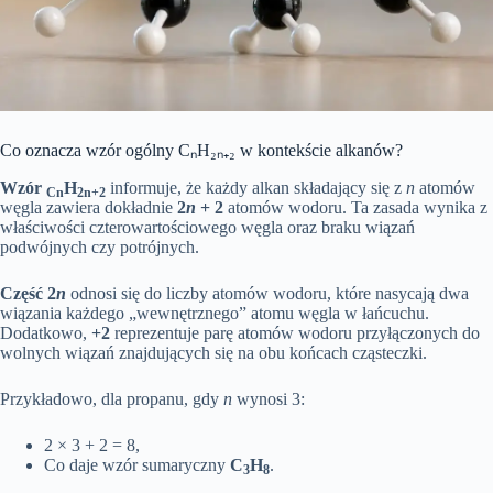
Co oznacza wzór ogólny CₙH₂ₙ₊₂ w kontekście alkanów?
Wzór
H
informuje, że każdy alkan składający się z
n
atomów
Cn
2n+2
węgla zawiera dokładnie
2
n
+ 2
atomów wodoru. Ta zasada wynika z
właściwości czterowartościowego węgla oraz braku wiązań
podwójnych czy potrójnych.
Część 2
n
odnosi się do liczby atomów wodoru, które nasycają dwa
wiązania każdego „wewnętrznego” atomu węgla w łańcuchu.
Dodatkowo,
+2
reprezentuje parę atomów wodoru przyłączonych do
wolnych wiązań znajdujących się na obu końcach cząsteczki.
Przykładowo, dla propanu, gdy
n
wynosi 3:
2 × 3 + 2 = 8,
Co daje wzór sumaryczny
C
H
.
3
8