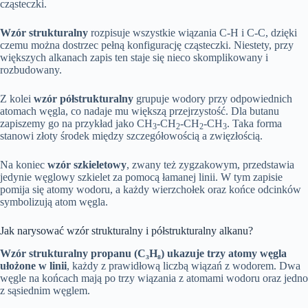
cząsteczki.
Wzór strukturalny
rozpisuje wszystkie wiązania C-H i C-C, dzięki
czemu można dostrzec pełną konfigurację cząsteczki. Niestety, przy
większych alkanach zapis ten staje się nieco skomplikowany i
rozbudowany.
Z kolei
wzór półstrukturalny
grupuje wodory przy odpowiednich
atomach węgla, co nadaje mu większą przejrzystość. Dla butanu
zapiszemy go na przykład jako CH
-CH
-CH
-CH
. Taka forma
3
2
2
3
stanowi złoty środek między szczegółowością a zwięzłością.
Na koniec
wzór szkieletowy
, zwany też zygzakowym, przedstawia
jedynie węglowy szkielet za pomocą łamanej linii. W tym zapisie
pomija się atomy wodoru, a każdy wierzchołek oraz końce odcinków
symbolizują atom węgla.
Jak narysować wzór strukturalny i półstrukturalny alkanu?
Wzór strukturalny propanu (C₃H₈) ukazuje trzy atomy węgla
ułożone w linii
, każdy z prawidłową liczbą wiązań z wodorem. Dwa
węgle na końcach mają po trzy wiązania z atomami wodoru oraz jedno
z sąsiednim węglem.