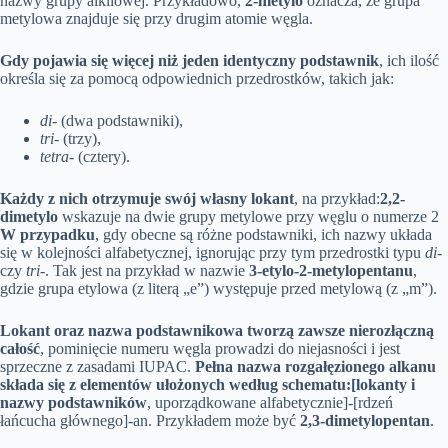
nazwy grupy alkilowej. Przykładowo,
2-metylo
oznacza, że grupa
metylowa znajduje się przy drugim atomie węgla.
Gdy pojawia się więcej niż jeden identyczny podstawnik
, ich ilość
określa się za pomocą odpowiednich przedrostków, takich jak:
di-
(dwa podstawniki),
tri-
(trzy),
tetra-
(cztery).
Każdy z nich otrzymuje swój własny lokant
, na przykład:
2,2-
dimetylo
wskazuje na dwie grupy metylowe przy węglu o numerze 2
W przypadku
, gdy obecne są różne podstawniki, ich nazwy układa
się w kolejności alfabetycznej, ignorując przy tym przedrostki typu
di-
czy
tri-
. Tak jest na przykład w nazwie
3-etylo-2-metylopentanu
,
gdzie grupa etylowa (z literą „e”) występuje przed metylową (z „m”).
Lokant oraz nazwa podstawnikowa tworzą zawsze nierozłączną
całość
, pominięcie numeru węgla prowadzi do niejasności i jest
sprzeczne z zasadami IUPAC.
Pełna nazwa rozgałęzionego alkanu
składa się z elementów ułożonych według schematu:
[lokanty i
nazwy podstawników
, uporządkowane alfabetycznie]-[rdzeń
łańcucha głównego]-an. Przykładem może być
2,3-dimetylopentan
.