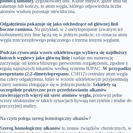
pomocą łamanej
, zygzakowatej linii. Każde miejsce, gdzie linia się
załamuje lub kończy, to atom węgla, którego odpowiednia liczba
atomów wodoru pozostaje niewidoczna.
Odgałęzienia pokazuje się jako odchodzące od głównej linii
boczne ramiona.
Na przykład, w 2-metylopropanie (zwanym też
izobutanem) trzy linie łączą się w jednym punkcie, co oznacza atom
węgla trzeciorzędowego połączonego z trzema innymi węglami.
Podczas rysowania wzoru szkieletowego wybiera się najdłuższy
łańcuch węglowy jako główną linię
i nadaje mu numerację
zaczynając od końca bliższego pierwszemu rozgałęzieniu, zgodnie z
regułą najniższych lokantów według systemu IUPAC.
W przypadku
neopentanu (2,2-dimetylopropanu
, C5H12) centralny atom węgla
ma cztery odgałęzienia, które w wzorze szkieletowym przypominają
cztery ramiona zbiegające się w jednym punkcie.
Szkielety są
szczególnie praktyczne przy przedstawianiu alkanów
zawierających więcej niż sześć atomów węgla,
ponieważ pełne
wzory strukturalne w takich sytuacjach bywają nieczytelne i trudne do
precyzyjnej analizy.
Na czym polega szereg homologiczny alkanów?
Szereg homologiczny alkanów
to zestaw związków chemicznych, w