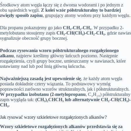
Środkowy atom węgla łączy się z dwoma wodorami i po jednym z
obu sąsiednich węgli.
Z kolei wzór półstrukturalny to bardziej
zwięzły sposób zapisu
, grupujący atomy wodoru przy każdym węglu.
Dla propanu pokazujemy go jako
CH₃-CH₂-CH₃
. W przypadku 2-
metylobutanu stosujemy zapis
CH₃-CH(CH₃)-CH₂-CH₃
, gdzie nawias
sygnalizuje obecność grupy bocznej.
Podczas rysowania wzoru półstrukturalnego rozgałęzionego
alkanu
, najpierw kreślimy główny łańcuch poziomo. Następnie
rozgałęzienia, czyli grupy boczne, umieszczamy w nawiasach, które
ustawiamy nad lub pod linią główną łańcucha.
Najważniejszą zasadą jest upewnienie się
, że każdy atom węgla
posiada dokładnie cztery wiązania. To podstawowy wymóg
poprawności zarówno wzorów strukturalnych, jak i półstrukturalnych.
W przypadku izobutanu (2-metylopropanu
, C₄H₁₀) półstrukturalny
zapis wygląda tak:
(CH₃)₂CHCH₃ lub alternatywnie
CH₃-CH(CH₃)-
CH₃
.
Jak rysować wzory szkieletowe rozgałęzionych alkanów?
Wzory szkieletowe rozgałęzionych alkanów przedstawia się za