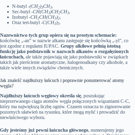
N-butyl
-(CH
)
CH
,
2
3
3
Sec-butyl
-CH(CH
)CH
CH
,
3
2
3
Izobutyl
-CH
CH(CH
)
,
2
3
2
Oraz tert-butyl
-C(CH
)
.
3
3
Nazewnictwo tych grup opiera się na prostym schemacie:
końcówkę „-an” w nazwie alkanu zastępuje się końcówką „-yl”, co
jest zgodne z regułami IUPAC.
Grupy alkilowe pełnią istotną
funkcję jako podstawnik w nazwach alkanów o rozgałęzionych
łańcuchach,
ale także pojawiają się jako podstawniki w związkach
takich jak pierścienie aromatyczne, halogenoalkany czy alkohole, a
także wiele innych związków chemicznych.
Jak znaleźć najdłuższy łańcuch i poprawnie ponumerować atomy
węgla?
Najdłuższy łańcuch węglowy określa się
, poszukując
nieprzerwanego ciągu atomów węgla połączonych wiązaniami C-C,
który ma największą liczbę ogniw. Czasem oznacza to zignorowanie
pozornych ułatwień na rysunku, które mogą mylić i prowadzić do
niewłaściwego wyboru.
Gdy jesteśmy już pewni łańcucha głównego
, numerujemy jego