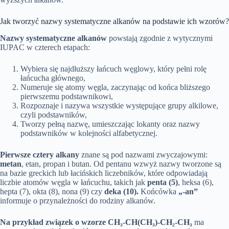
Jak tworzyć nazwy systematyczne alkanów na podstawie ich wzorów?
Nazwy systematyczne alkanów
powstają zgodnie z wytycznymi
IUPAC w czterech etapach:
Wybiera się najdłuższy łańcuch węglowy, który pełni rolę
łańcucha głównego,
Numeruje się atomy węgla, zaczynając od końca bliższego
pierwszemu podstawnikowi,
Rozpoznaje i nazywa wszystkie występujące grupy alkilowe,
czyli podstawników,
Tworzy pełną nazwę, umieszczając lokanty oraz nazwy
podstawników w kolejności alfabetycznej.
Pierwsze cztery alkany
znane są pod nazwami zwyczajowymi:
metan
, etan, propan i butan. Od pentanu wzwyż nazwy tworzone są
na bazie greckich lub łacińskich liczebników, które odpowiadają
liczbie atomów węgla w łańcuchu, takich jak
penta (5)
, heksa (6),
hepta (7), okta (8), nona (9) czy
deka (10).
Końcówka
„-an”
informuje o przynależności do rodziny alkanów.
Na przykład związek o wzorze CH₃-CH(CH₃)-CH₂-CH₃
ma