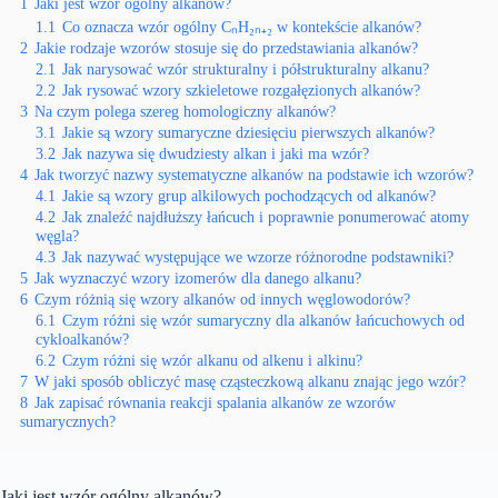
1
Jaki jest wzór ogólny alkanów?
1.1
Co oznacza wzór ogólny CₙH₂ₙ₊₂ w kontekście alkanów?
2
Jakie rodzaje wzorów stosuje się do przedstawiania alkanów?
2.1
Jak narysować wzór strukturalny i półstrukturalny alkanu?
2.2
Jak rysować wzory szkieletowe rozgałęzionych alkanów?
3
Na czym polega szereg homologiczny alkanów?
3.1
Jakie są wzory sumaryczne dziesięciu pierwszych alkanów?
3.2
Jak nazywa się dwudziesty alkan i jaki ma wzór?
4
Jak tworzyć nazwy systematyczne alkanów na podstawie ich wzorów?
4.1
Jakie są wzory grup alkilowych pochodzących od alkanów?
4.2
Jak znaleźć najdłuższy łańcuch i poprawnie ponumerować atomy
węgla?
4.3
Jak nazywać występujące we wzorze różnorodne podstawniki?
5
Jak wyznaczyć wzory izomerów dla danego alkanu?
6
Czym różnią się wzory alkanów od innych węglowodorów?
6.1
Czym różni się wzór sumaryczny dla alkanów łańcuchowych od
cykloalkanów?
6.2
Czym różni się wzór alkanu od alkenu i alkinu?
7
W jaki sposób obliczyć masę cząsteczkową alkanu znając jego wzór?
8
Jak zapisać równania reakcji spalania alkanów ze wzorów
sumarycznych?
Jaki jest wzór ogólny alkanów?