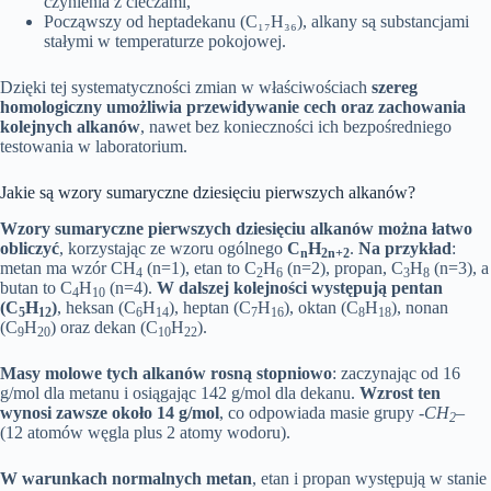
czynienia z cieczami,
Począwszy od heptadekanu (C₁₇H₃₆), alkany są substancjami
stałymi w temperaturze pokojowej.
Dzięki tej systematyczności zmian w właściwościach
szereg
homologiczny umożliwia przewidywanie cech oraz zachowania
kolejnych alkanów
, nawet bez konieczności ich bezpośredniego
testowania w laboratorium.
Jakie są wzory sumaryczne dziesięciu pierwszych alkanów?
Wzory sumaryczne pierwszych dziesięciu alkanów można łatwo
obliczyć
, korzystając ze wzoru ogólnego
C
H
.
Na przykład
:
n
2n+2
metan ma wzór CH
(n=1), etan to C
H
(n=2), propan, C
H
(n=3), a
4
2
6
3
8
butan to C
H
(n=4).
W dalszej kolejności występują pentan
4
10
(C
H
)
, heksan (C
H
), heptan (C
H
), oktan (C
H
), nonan
5
12
6
14
7
16
8
18
(C
H
) oraz dekan (C
H
).
9
20
10
22
Masy molowe tych alkanów rosną stopniowo
: zaczynając od 16
g/mol dla metanu i osiągając 142 g/mol dla dekanu.
Wzrost ten
wynosi zawsze około 14 g/mol
, co odpowiada masie grupy
-CH
–
2
(12 atomów węgla plus 2 atomy wodoru).
W warunkach normalnych metan
, etan i propan występują w stanie