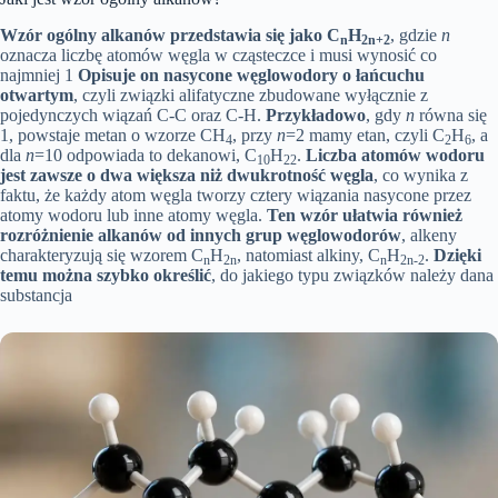
Wzór ogólny alkanów przedstawia się jako
C
H
, gdzie
n
n
2n+2
oznacza liczbę atomów węgla w cząsteczce i musi wynosić co
najmniej 1
Opisuje on nasycone węglowodory o łańcuchu
otwartym
, czyli związki alifatyczne zbudowane wyłącznie z
pojedynczych wiązań C-C oraz C-H.
Przykładowo
, gdy
n
równa się
1, powstaje metan o wzorze CH
, przy
n
=2 mamy etan, czyli C
H
, a
4
2
6
dla
n
=10 odpowiada to dekanowi, C
H
.
Liczba atomów wodoru
10
22
jest zawsze o dwa większa niż dwukrotność węgla
, co wynika z
faktu, że każdy atom węgla tworzy cztery wiązania nasycone przez
atomy wodoru lub inne atomy węgla.
Ten wzór ułatwia również
rozróżnienie alkanów od innych grup węglowodorów
, alkeny
charakteryzują się wzorem C
H
, natomiast alkiny, C
H
.
Dzięki
n
2n
n
2n-2
temu można szybko określić
, do jakiego typu związków należy dana
substancja