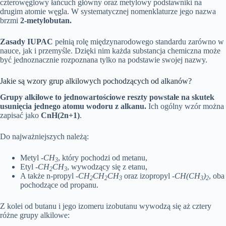
czterowęglowy łańcuch główny oraz metylowy podstawniki na
drugim atomie węgla. W systematycznej nomenklaturze jego nazwa
brzmi
2-metylobutan.
Zasady IUPAC
pełnią rolę międzynarodowego standardu zarówno w
nauce, jak i przemyśle. Dzięki nim każda substancja chemiczna może
być jednoznacznie rozpoznana tylko na podstawie swojej nazwy.
Jakie są wzory grup alkilowych pochodzących od alkanów?
Grupy alkilowe to jednowartościowe reszty powstałe na skutek
usunięcia jednego atomu wodoru z alkanu.
Ich ogólny wzór można
zapisać jako
CnH(2n+1)
.
Do najważniejszych należą:
Metyl
-CH
, który pochodzi od metanu,
3
Etyl
-CH
CH
, wywodzący się z etanu,
2
3
A także n-propyl
-CH
CH
CH
oraz izopropyl
-CH(CH
)
, oba
2
2
3
3
2
pochodzące od propanu.
Z kolei od butanu i jego izomeru izobutanu wywodzą się aż cztery
różne grupy alkilowe: