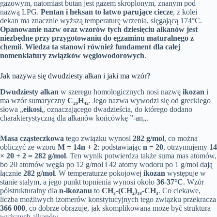
gazowym, natomiast butan jest gazem skroplonym, znanym pod
nazwą LPG.
Pentan i heksan to łatwo parujące ciecze
, z kolei
dekan ma znacznie wyższą temperaturę wrzenia, sięgającą 174°C.
Opanowanie nazw oraz wzorów tych dziesięciu alkanów jest
niezbędne przy przygotowaniu do egzaminu maturalnego z
chemii
.
Wiedza ta stanowi również fundament dla całej
nomenklatury związków węglowodorowych
.
Jak nazywa się dwudziesty alkan i jaki ma wzór?
Dwudziesty alkan
w szeregu homologicznych nosi nazwę
ikozan
i
ma wzór sumaryczny
C₂₀H₄₂
. Jego nazwa wywodzi się od greckiego
słowa „
eikosi
„ oznaczającego dwadzieścia, do którego dodano
charakterystyczną dla alkanów końcówkę ”-an„.
Masa cząsteczkowa
tego związku wynosi
282 g/mol
, co można
obliczyć ze wzoru
M = 14n + 2
: podstawiając
n = 20
, otrzymujemy
14
× 20 + 2 = 282 g/mol
. Ten wynik potwierdza także suma mas atomów,
bo 20 atomów węgla po 12 g/mol i 42 atomy wodoru po 1 g/mol dają
łącznie
282 g/mol
. W temperaturze pokojowej
ikozan
występuje w
stanie stałym, a jego punkt topnienia wynosi około
36-37°C
. Wzór
półstrukturalny dla
n-ikozanu
to
CH₃-(CH₂)₁₈-CH₃
. Co ciekawe,
liczba możliwych izomerów konstytucyjnych tego związku przekracza
366 000
, co dobrze obrazuje, jak skomplikowana może być struktura
wyższych alkanów.