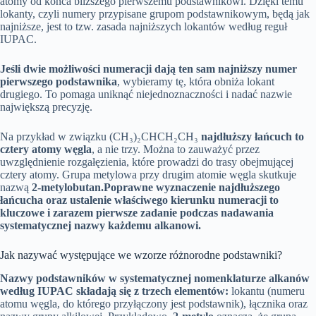
atomy od końca bliższego pierwszemu podstawnikowi. Dzięki temu
lokanty, czyli numery przypisane grupom podstawnikowym, będą jak
najniższe, jest to tzw. zasada najniższych lokantów według reguł
IUPAC.
Jeśli dwie możliwości numeracji dają ten sam najniższy numer
pierwszego podstawnika
, wybieramy tę, która obniża lokant
drugiego. To pomaga uniknąć niejednoznaczności i nadać nazwie
największą precyzję.
Na przykład w związku (CH₃)₂CHCH₂CH₃
najdłuższy łańcuch to
cztery atomy węgla
, a nie trzy. Można to zauważyć przez
uwzględnienie rozgałęzienia, które prowadzi do trasy obejmującej
cztery atomy. Grupa metylowa przy drugim atomie węgla skutkuje
nazwą
2-metylobutan.
Poprawne wyznaczenie najdłuższego
łańcucha oraz ustalenie właściwego kierunku numeracji to
kluczowe i zarazem pierwsze zadanie podczas nadawania
systematycznej nazwy każdemu alkanowi.
Jak nazywać występujące we wzorze różnorodne podstawniki?
Nazwy podstawników w systematycznej nomenklaturze alkanów
według IUPAC składają się z trzech elementów:
lokantu (numeru
atomu węgla, do którego przyłączony jest podstawnik), łącznika oraz