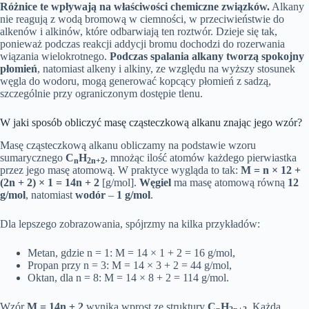
Różnice te wpływają na właściwości chemiczne związków.
Alkany
nie reagują z wodą bromową w ciemności, w przeciwieństwie do
alkenów i alkinów, które odbarwiają ten roztwór. Dzieje się tak,
ponieważ podczas reakcji addycji bromu dochodzi do rozerwania
wiązania wielokrotnego.
Podczas spalania alkany tworzą spokojny
płomień
, natomiast alkeny i alkiny, ze względu na wyższy stosunek
węgla do wodoru, mogą generować kopcący płomień z sadzą,
szczególnie przy ograniczonym dostępie tlenu.
W jaki sposób obliczyć masę cząsteczkową alkanu znając jego wzór?
Masę cząsteczkową alkanu obliczamy na podstawie wzoru
sumarycznego
C
H
, mnożąc ilość atomów każdego pierwiastka
n
2n+2
przez jego masę atomową. W praktyce wygląda to tak:
M = n × 12 +
(2n + 2) × 1 = 14n + 2
[g/mol].
Węgiel
ma masę atomową równą
12
g/mol
, natomiast
wodór
–
1 g/mol
.
Dla lepszego zobrazowania, spójrzmy na kilka przykładów:
Metan, gdzie n = 1: M = 14 × 1 + 2 = 16 g/mol,
Propan przy n = 3: M = 14 × 3 + 2 = 44 g/mol,
Oktan, dla n = 8: M = 14 × 8 + 2 = 114 g/mol.
Wzór
M = 14n + 2
wynika wprost ze struktury
C
H
. Każda