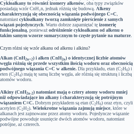
Cykloalkany to również izomery alkenów
, oba typy związków
posiadają wzór CnH₂n, jednak różnią się budową.
Alkeny
charakteryzują się obecnością wiązania podwójnego C=C
,
natomiast
cykloalkany tworzą zamknięte pierścienie z samych
wiązań pojedynczych
. Warto dobrze zapamiętać tę
izomerię
funkcjonalną
, ponieważ
odróżnienie cykloalkanu od alkenu o
takim samym wzorze sumarycznym to częste pytanie na maturze
.
Czym różni się wzór alkanu od alkenu i alkinu?
Alkan (CnH
) i alken (CnH
) o identycznej liczbie atomów
2n+2
2n
węgla różnią się przede wszystkim ilością wodoru oraz obecnością
podwójnego wiązania C=C w alkenie.
Dla przykładu, etan (C
H
) i
2
6
eten (C
H
) mają tę samą liczbę węgla, ale różnią się strukturą i liczbą
2
4
atomów wodoru.
Alkiny (CnH
) natomiast mają o cztery atomy wodoru mniej
2n-2
niż odpowiadające im alkany i charakteryzują się potrójnym
wiązaniem C≡C.
Dobrym przykładem są etan (C
H
) oraz etyn, czyli
2
6
acetylen (C
H
).
Wielokrotne wiązania zajmują miejsce
, które w
2
2
alkanach jest zajmowane przez atomy wodoru. Pojedyncze wiązanie
podwójne powoduje usunięcie dwóch atomów wodoru, natomiast
potrójne, aż czterech.