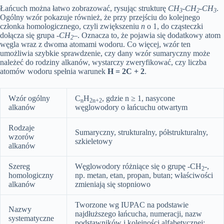
Łańcuch można łatwo zobrazować, rysując strukturę
CH
-CH
-CH
.
3
2
3
Ogólny wzór pokazuje również, że przy przejściu do kolejnego
członka homologicznego, czyli zwiększeniu
n
o 1, do cząsteczki
dołącza się grupa
-CH
–
. Oznacza to, że pojawia się dodatkowy atom
2
węgla wraz z dwoma atomami wodoru. Co więcej, wzór ten
umożliwia szybkie sprawdzenie, czy dany wzór sumaryczny może
należeć do rodziny alkanów, wystarczy zweryfikować, czy liczba
atomów wodoru spełnia warunek
H = 2C + 2
.
Wzór ogólny
C
H
, gdzie n ≥ 1, nasycone
n
2n+2
alkanów
węglowodory o łańcuchu otwartym
Rodzaje
Sumaryczny, strukturalny, półstrukturalny,
wzorów
szkieletowy
alkanów
Szereg
Węglowodory różniące się o grupę -CH
-,
2
homologiczny
np. metan, etan, propan, butan; właściwości
alkanów
zmieniają się stopniowo
Tworzone wg IUPAC na podstawie
Nazwy
najdłuższego łańcucha, numeracji, nazw
systematyczne
podstawników i kolejności alfabetycznej;