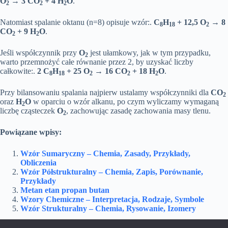
O
→ 3 CO
+ 4 H
O
.
2
2
2
Natomiast spalanie oktanu (n=8) opisuje wzór:.
C
H
+ 12,5 O
→ 8
8
18
2
CO
+ 9 H
O
.
2
2
Jeśli współczynnik przy
O
jest ułamkowy, jak w tym przypadku,
2
warto przemnożyć całe równanie przez 2, by uzyskać liczby
całkowite:.
2 C
H
+ 25 O
→ 16 CO
+ 18 H
O
.
8
18
2
2
2
Przy bilansowaniu spalania najpierw ustalamy współczynniki dla
CO
2
oraz
H
O
w oparciu o wzór alkanu, po czym wyliczamy wymaganą
2
liczbę cząsteczek
O
, zachowując zasadę zachowania masy tlenu.
2
Powiązane wpisy:
Wzór Sumaryczny – Chemia, Zasady, Przykłady,
Obliczenia
Wzór Półstrukturalny – Chemia, Zapis, Porównanie,
Przykłady
Metan etan propan butan
Wzory Chemiczne – Interpretacja, Rodzaje, Symbole
Wzór Strukturalny – Chemia, Rysowanie, Izomery