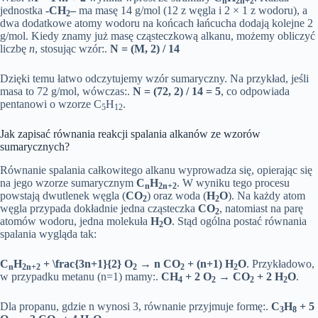
n
2n+2
jednostka
-CH
–
ma masę 14 g/mol (12 z węgla i 2 × 1 z wodoru), a
2
dwa dodatkowe atomy wodoru na końcach łańcucha dodają kolejne 2
g/mol. Kiedy znamy już masę cząsteczkową alkanu, możemy obliczyć
liczbę
n
, stosując wzór:.
N = (M, 2) / 14
Dzięki temu łatwo odczytujemy wzór sumaryczny. Na przykład, jeśli
masa to 72 g/mol, wówczas:.
N = (72, 2) / 14 = 5
, co odpowiada
pentanowi o wzorze C
H
.
5
12
Jak zapisać równania reakcji spalania alkanów ze wzorów
sumarycznych?
Równanie spalania całkowitego alkanu wyprowadza się, opierając się
na jego wzorze sumarycznym
C
H
. W wyniku tego procesu
n
2n+2
powstają dwutlenek węgla (
CO
) oraz woda (
H
O
). Na każdy atom
2
2
węgla przypada dokładnie jedna cząsteczka
CO
, natomiast na parę
2
atomów wodoru, jedna molekuła
H
O
. Stąd ogólna postać równania
2
spalania wygląda tak:
C
H
+ \frac{3n+1}{2} O
→ n CO
+ (n+1) H
O
. Przykładowo,
n
2n+2
2
2
2
w przypadku metanu (n=1) mamy:.
CH
+ 2 O
→ CO
+ 2 H
O
.
4
2
2
2
Dla propanu, gdzie n wynosi 3, równanie przyjmuje formę:.
C
H
+ 5
3
8