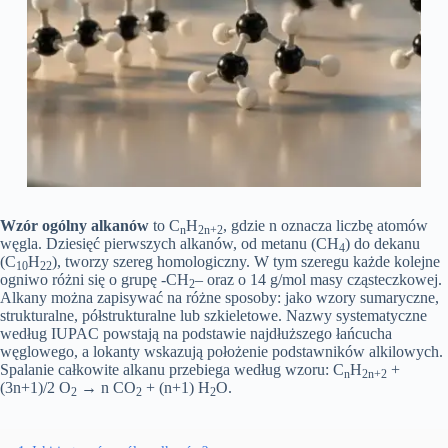
Wzór ogólny alkanów
to C
H
, gdzie n oznacza liczbę atomów
n
2n+2
węgla. Dziesięć pierwszych alkanów, od metanu (CH
) do dekanu
4
(C
H
), tworzy szereg homologiczny. W tym szeregu każde kolejne
10
22
ogniwo różni się o grupę -CH
– oraz o 14 g/mol masy cząsteczkowej.
2
Alkany można zapisywać na różne sposoby: jako wzory sumaryczne,
strukturalne, półstrukturalne lub szkieletowe. Nazwy systematyczne
według IUPAC powstają na podstawie najdłuższego łańcucha
węglowego, a lokanty wskazują położenie podstawników alkilowych.
Spalanie całkowite alkanu przebiega według wzoru: C
H
+
n
2n+2
(3n+1)/2 O
→ n CO
+ (n+1) H
O.
2
2
2