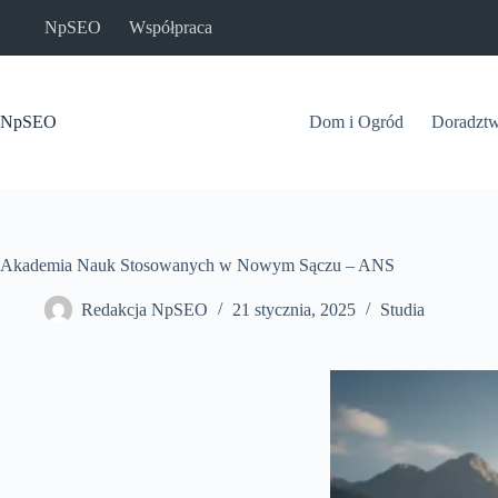
Przejdź
NpSEO
Współpraca
do
treści
NpSEO
Dom i Ogród
Doradzt
Akademia Nauk Stosowanych w Nowym Sączu – ANS
Redakcja NpSEO
21 stycznia, 2025
Studia