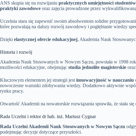
ANS skupia się na rozwijaniu
praktycznych umiejętności studentów
praktyki zawodowe
oraz zajęcia prowadzone przez wykwalifikowan
Uczelnia stara się zapewnić swoim absolwentom solidne przygotowa
które pozwalają na dalszy rozwój zawodowy i pogłębianie wiedzy specj
Dzięki
elastycznej ofercie edukacyjnej
, Akademia Nauk Stosowanych
Historia i rozwój
Akademia Nauk Stosowanych w Nowym Sączu, powstała w 1998 roku, od
możliwości edukacyjne, obejmując
studia jednolite magisterskie
ora
Kluczowym elementem jej strategii jest
innowacyjność w nauczaniu
o
nowoczesne warunki zdobywania wiedzy. Dodatkowo aktywnie współpr
rynku pracy.
Otwartość Akademii na nowatorskie rozwiązania sprawiła, że stała się
Rada Uczelni i rektor dr hab. inż. Mariusz Cygnar
Rada Uczelni Akademii Nauk Stosowanych w Nowym Sączu
odgry
podejmując decyzje dotyczące przyszłości.