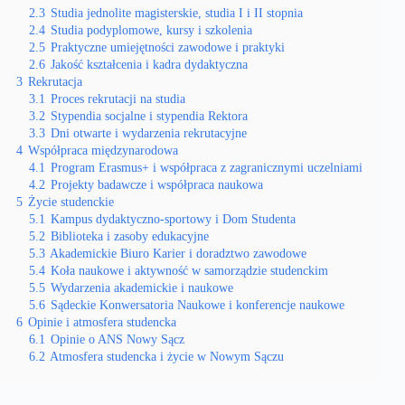
2.3
Studia jednolite magisterskie, studia I i II stopnia
2.4
Studia podyplomowe, kursy i szkolenia
2.5
Praktyczne umiejętności zawodowe i praktyki
2.6
Jakość kształcenia i kadra dydaktyczna
3
Rekrutacja
3.1
Proces rekrutacji na studia
3.2
Stypendia socjalne i stypendia Rektora
3.3
Dni otwarte i wydarzenia rekrutacyjne
4
Współpraca międzynarodowa
4.1
Program Erasmus+ i współpraca z zagranicznymi uczelniami
4.2
Projekty badawcze i współpraca naukowa
5
Życie studenckie
5.1
Kampus dydaktyczno-sportowy i Dom Studenta
5.2
Biblioteka i zasoby edukacyjne
5.3
Akademickie Biuro Karier i doradztwo zawodowe
5.4
Koła naukowe i aktywność w samorządzie studenckim
5.5
Wydarzenia akademickie i naukowe
5.6
Sądeckie Konwersatoria Naukowe i konferencje naukowe
6
Opinie i atmosfera studencka
6.1
Opinie o ANS Nowy Sącz
6.2
Atmosfera studencka i życie w Nowym Sączu