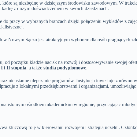
, które są niezbędne w dzisiejszym środowisku zawodowym. W trakci
ą kadrę z dużym doświadczeniem w swoich dziedzinach.
nie do pracy w wybranych branżach dzięki połączeniu wykładów z za
alistycznej.
 w Nowym Sączu jest atrakcyjnym wyborem dla osób pragnących zdob
 początku kładzie nacisk na rozwój i dostosowywanie swojej oferty
z
I i II stopnia
, a także
studia podyplomowe
.
raz nieustanne ulepszanie programów. Instytucja inwestuje zarówno w 
acuje z lokalnymi przedsiębiorstwami i organizacjami, umożliwiają
 ona istotnym ośrodkiem akademickim w regionie, przyciągając młodych 
wa kluczową rolę w kierowaniu rozwojem i strategią uczelni. Członkowie