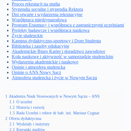
Proces rekrutacji na studia
Stypendia socjalne i stypendia Rektora
Dni otwarte i wydarzenia rekrutacyjne
Współpraca międzynarodowa
Program Erasmus+ i współpraca z zagranicznymi uczelniami
Projekty badawcze i współpraca naukowa
Życie studenckie
Kampus dydaktyczno-sportowy i Dom Studenta
Biblioteka i zasoby edukacyjne
Akademickie Biuro Karier i doradztwo zawodowe
Koła naukowe i aktywność w samorządzie studenckim
Wydarzenia akademickie i naukowe
Opinie i atmosfera studencka
Opinie o ANS Nowy Sącz
Atmosfera studencka i życie w Nowym Sączu
1
Akademia Nauk Stosowanych w Nowym Sączu – ANS
1.1
O uczelni
1.2
Historia i rozwój
1.3
Rada Uczelni i rektor dr hab. inż. Mariusz Cygnar
2
Oferta dydaktyczna
2.1
Wydziały i instytuty
2.2
Kierunki studiów