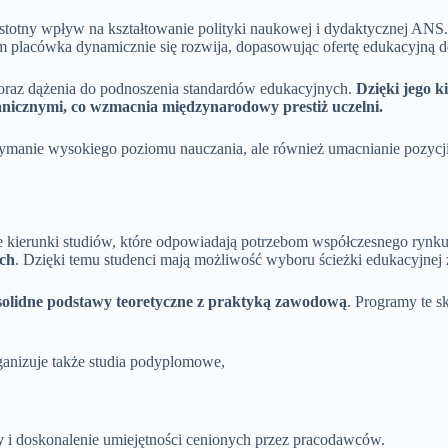
istotny wpływ na kształtowanie polityki naukowej i dydaktycznej ANS. 
 placówka dynamicznie się rozwija, dopasowując ofertę edukacyjną
 oraz dążenia do podnoszenia standardów edukacyjnych.
Dzięki jego k
anicznymi, co wzmacnia międzynarodowy prestiż uczelni.
rzymanie wysokiego poziomu nauczania, ale również umacnianie pozycj
unki studiów, które odpowiadają potrzebom współczesnego rynku pra
ych
. Dzięki temu studenci mają możliwość wyboru ścieżki edukacyjnej
solidne podstawy teoretyczne z praktyką zawodową
. Programy te s
ganizuje także studia podyplomowe,
y
i doskonalenie umiejętności cenionych przez pracodawców.