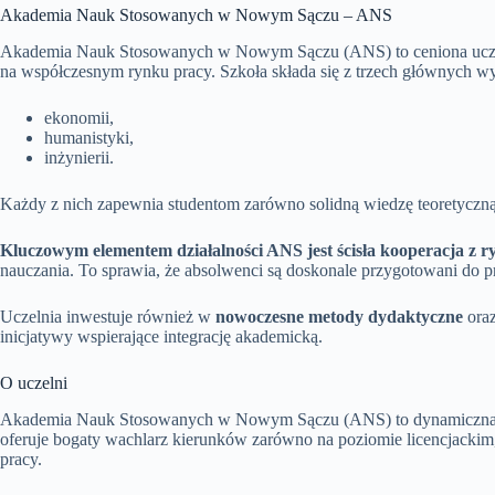
Akademia Nauk Stosowanych w Nowym Sączu – ANS
Akademia Nauk Stosowanych w Nowym Sączu (ANS) to ceniona uczel
na współczesnym rynku pracy. Szkoła składa się z trzech głównych w
ekonomii,
humanistyki,
inżynierii.
Każdy z nich zapewnia studentom zarówno solidną wiedzę teoretyczną, 
Kluczowym elementem działalności ANS jest ścisła kooperacja z r
nauczania. To sprawia, że absolwenci są doskonale przygotowani d
Uczelnia inwestuje również w
nowoczesne metody dydaktyczne
ora
inicjatywy wspierające integrację akademicką.
O uczelni
Akademia Nauk Stosowanych w Nowym Sączu (ANS) to dynamiczna uczeln
oferuje bogaty wachlarz kierunków zarówno na poziomie licencjackim
pracy.