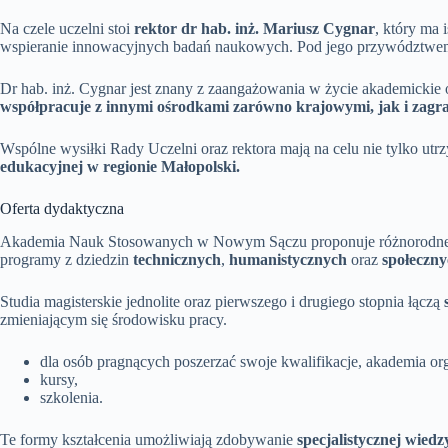
Na czele uczelni stoi
rektor dr hab. inż. Mariusz Cygnar
, który ma 
wspieranie innowacyjnych badań naukowych. Pod jego przywództwem
Dr hab. inż. Cygnar jest znany z zaangażowania w życie akademickie
współpracuje z innymi ośrodkami zarówno krajowymi, jak i zagr
Wspólne wysiłki Rady Uczelni oraz rektora mają na celu nie tylko ut
edukacyjnej w regionie Małopolski.
Oferta dydaktyczna
Akademia Nauk Stosowanych w Nowym Sączu proponuje różnorodne kier
programy z dziedzin
technicznych
,
humanistycznych
oraz
społeczn
Studia magisterskie jednolite oraz pierwszego i drugiego stopnia łączą
zmieniającym się środowisku pracy.
dla osób pragnących poszerzać swoje kwalifikacje, akademia or
kursy,
szkolenia.
Te formy kształcenia umożliwiają zdobywanie
specjalistycznej wiedz