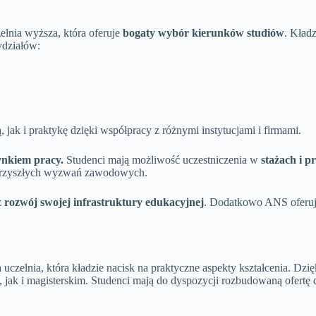
nia wyższa, która oferuje
bogaty wybór kierunków studiów
. Kład
ydziałów:
jak i praktykę dzięki współpracy z różnymi instytucjami i firmami.
ynkiem pracy.
Studenci mają możliwość uczestniczenia w
stażach i 
o przyszłych wyzwań zawodowych.
z
rozwój swojej infrastruktury edukacyjnej
. Dodatkowo ANS oferuj
ia, która kładzie nacisk na praktyczne aspekty kształcenia. Dzięki 
, jak i magisterskim. Studenci mają do dyspozycji rozbudowaną ofer