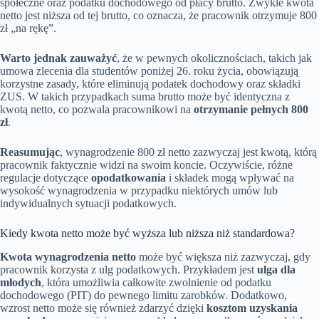
społeczne oraz podatku dochodowego od płacy brutto. Zwykle kwota
netto jest niższa od tej brutto, co oznacza, że pracownik otrzymuje 800
zł „na rękę”.
Warto jednak zauważyć
, że w pewnych okolicznościach, takich jak
umowa zlecenia dla studentów poniżej 26. roku życia, obowiązują
korzystne zasady, które eliminują podatek dochodowy oraz składki
ZUS. W takich przypadkach suma brutto może być identyczna z
kwotą netto, co pozwala pracownikowi na
otrzymanie pełnych 800
zł
.
Reasumując
, wynagrodzenie 800 zł netto zazwyczaj jest kwotą, którą
pracownik faktycznie widzi na swoim koncie. Oczywiście, różne
regulacje dotyczące
opodatkowania
i składek mogą wpływać na
wysokość wynagrodzenia w przypadku niektórych umów lub
indywidualnych sytuacji podatkowych.
Kiedy kwota netto może być wyższa lub niższa niż standardowa?
Kwota wynagrodzenia netto
może być większa niż zazwyczaj, gdy
pracownik korzysta z ulg podatkowych. Przykładem jest
ulga dla
młodych
, która umożliwia całkowite zwolnienie od podatku
dochodowego (PIT) do pewnego limitu zarobków. Dodatkowo,
wzrost netto może się również zdarzyć dzięki
kosztom uzyskania