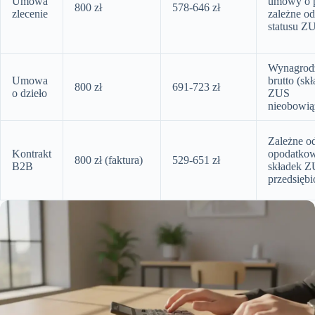
Umowa
umowy o p
800 zł
578-646 zł
zlecenie
zależne od
statusu Z
Wynagrod
Umowa
brutto (skł
800 zł
691-723 zł
o dzieło
ZUS
nieobowi
Zależne o
Kontrakt
opodatkow
800 zł (faktura)
529-651 zł
B2B
składek 
przedsiębi