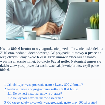
Kwota
800 zł brutto
to wynagrodzenie przed odliczeniem składek na
ZUS oraz podatku dochodowego. W przypadku
umowy o pracę
na
rękę otrzymujemy około
659 zł
. Przy
umowie zleceniu
na konto
wpływa znacznie mniej, bo około
628 zł netto
. Natomiast
umowa o
dzieło
zazwyczaj pozwala zachować całą kwotę brutto, czyli pełne
800 zł
.
1
Jak obliczyć wynagrodzenie netto z kwoty 800 zł brutto?
2
Rodzaje umów a wynagrodzenie netto z 800 zł brutto
2.1
Ile wynosi netto na umowie o pracę?
2.2
Ile wynosi netto na umowie zlecenie?
3
Od czego zależy wysokość wynagrodzenia netto przy 800 zł brutto?