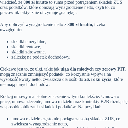
wiedzieć, że
800 zł brutto
to suma przed potrąceniem składek ZUS
oraz podatków, które obniżają wynagrodzenie netto, czyli to, co
pracownik faktycznie otrzymuje „na rękę”.
Aby obliczyć wynagrodzenie netto z
800 zł brutto
, trzeba
uwzględnić:
składki emerytalne,
składki rentowe,
składki zdrowotne,
zaliczkę na podatek dochodowy.
Ciekawe jest to, że ulgi, takie jak
ulga dla młodych
czy
zerowy PIT
,
mogą znacznie zmniejszyć podatek, co korzystnie wpływa na
wysokość kwoty netto, zwłaszcza dla osób do
26. roku życia
, które
nie mają innych dochodów.
Rodzaj umowy ma istotne znaczenie w tym kontekście. Umowa o
pracę, umowa zlecenie, umowa o dzieło oraz kontrakty B2B różnią się
w sposobie obliczania składek i podatków. Na przykład:
umowa o dzieło często nie pociąga za sobą składek ZUS, co
zwiększa wynagrodzenie netto,