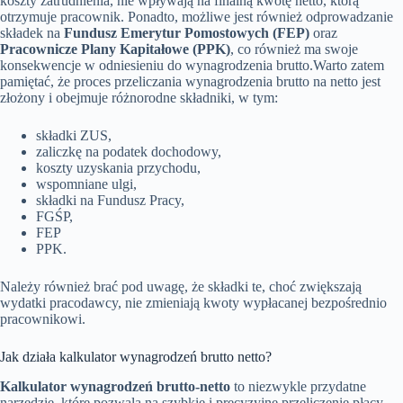
koszty zatrudnienia, nie wpływają na finalną kwotę netto, którą
otrzymuje pracownik. Ponadto, możliwe jest również odprowadzanie
składek na
Fundusz Emerytur Pomostowych (FEP)
oraz
Pracownicze Plany Kapitałowe (PPK)
, co również ma swoje
konsekwencje w odniesieniu do wynagrodzenia brutto.Warto zatem
pamiętać, że proces przeliczania wynagrodzenia brutto na netto jest
złożony i obejmuje różnorodne składniki, w tym:
składki ZUS,
zaliczkę na podatek dochodowy,
koszty uzyskania przychodu,
wspomniane ulgi,
składki na Fundusz Pracy,
FGŚP,
FEP
PPK.
Należy również brać pod uwagę, że składki te, choć zwiększają
wydatki pracodawcy, nie zmieniają kwoty wypłacanej bezpośrednio
pracownikowi.
Jak działa kalkulator wynagrodzeń brutto netto?
Kalkulator wynagrodzeń brutto-netto
to niezwykle przydatne
narzędzie, które pozwala na szybkie i precyzyjne przeliczenie płacy