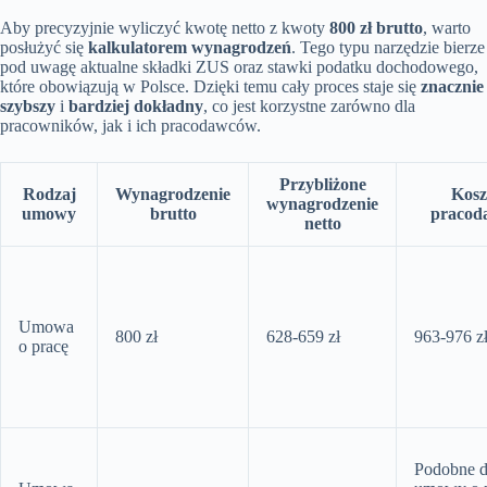
Aby precyzyjnie wyliczyć kwotę netto z kwoty
800 zł brutto
, warto
posłużyć się
kalkulatorem wynagrodzeń
. Tego typu narzędzie bierze
pod uwagę aktualne składki ZUS oraz stawki podatku dochodowego,
które obowiązują w Polsce. Dzięki temu cały proces staje się
znacznie
szybszy
i
bardziej dokładny
, co jest korzystne zarówno dla
pracowników, jak i ich pracodawców.
Przybliżone
Rodzaj
Wynagrodzenie
Kosz
wynagrodzenie
umowy
brutto
pracod
netto
Umowa
800 zł
628-659 zł
963-976 z
o pracę
Podobne 