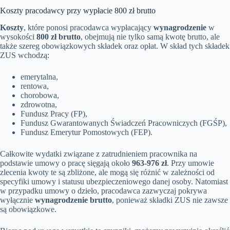
Koszty pracodawcy przy wypłacie 800 zł brutto
Koszty
, które ponosi pracodawca wypłacający
wynagrodzenie
w
wysokości
800 zł brutto
, obejmują nie tylko samą kwotę brutto, ale
także szereg obowiązkowych składek oraz opłat. W skład tych składek
ZUS wchodzą:
emerytalna,
rentowa,
chorobowa,
zdrowotna,
Fundusz Pracy (FP),
Fundusz Gwarantowanych Świadczeń Pracowniczych (FGŚP),
Fundusz Emerytur Pomostowych (FEP).
Całkowite wydatki związane z zatrudnieniem pracownika na
podstawie umowy o pracę sięgają około
963-976 zł
. Przy umowie
zlecenia kwoty te są zbliżone, ale mogą się różnić w zależności od
specyfiki umowy i statusu ubezpieczeniowego danej osoby. Natomiast
w przypadku umowy o dzieło, pracodawca zazwyczaj pokrywa
wyłącznie
wynagrodzenie brutto
, ponieważ składki ZUS nie zawsze
są obowiązkowe.