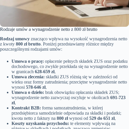
Rodzaje umów a wynagrodzenie netto z 800 zł brutto
Rodzaj umowy
znacząco wpływa na wysokość wynagrodzenia netto
z kwoty
800 zł brutto
. Poniżej przedstawiamy różnice między
poszczególnymi rodzajami umów:
Umowa o pracę:
opłacenie pełnych składek ZUS oraz podatku
dochodowego, co zwykle przekłada się na wynagrodzenie netto
w granicach
628-659 zł
,
Umowa zlecenia:
składki ZUS różnią się w zależności od
wieku oraz formy zatrudnienia; przeciętne wynagrodzenie netto
wynosi
578-646 zł
,
Umowa o dzieło:
brak obowiązku opłacania składek ZUS;
wynagrodzenie netto zazwyczaj oscyluje w okolicach
691-723
zł
,
Kontrakt B2B:
forma samozatrudnienia, w której
przedsiębiorca samodzielnie odpowiada za składki i podatki;
kwota netto z faktury na
800 zł
wynosi od
529 do 651 zł
,
Koszty uzyskania przychodu:
te elementy wpływają na
różnice w składkach i podatkach, znacząco zmieniając