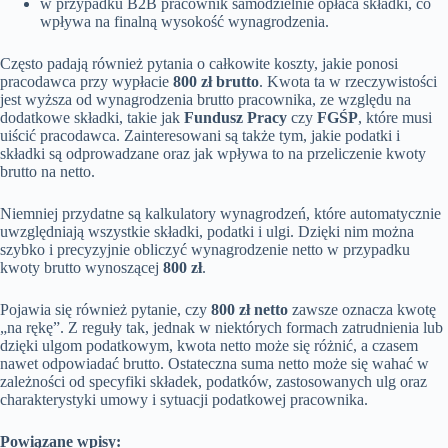
w przypadku B2B pracownik samodzielnie opłaca składki, co
wpływa na finalną wysokość wynagrodzenia.
Często padają również pytania o całkowite koszty, jakie ponosi
pracodawca przy wypłacie
800 zł brutto
. Kwota ta w rzeczywistości
jest wyższa od wynagrodzenia brutto pracownika, ze względu na
dodatkowe składki, takie jak
Fundusz Pracy
czy
FGŚP
, które musi
uiścić pracodawca. Zainteresowani są także tym, jakie podatki i
składki są odprowadzane oraz jak wpływa to na przeliczenie kwoty
brutto na netto.
Niemniej przydatne są kalkulatory wynagrodzeń, które automatycznie
uwzględniają wszystkie składki, podatki i ulgi. Dzięki nim można
szybko i precyzyjnie obliczyć wynagrodzenie netto w przypadku
kwoty brutto wynoszącej
800 zł
.
Pojawia się również pytanie, czy
800 zł netto
zawsze oznacza kwotę
„na rękę”. Z reguły tak, jednak w niektórych formach zatrudnienia lub
dzięki ulgom podatkowym, kwota netto może się różnić, a czasem
nawet odpowiadać brutto. Ostateczna suma netto może się wahać w
zależności od specyfiki składek, podatków, zastosowanych ulg oraz
charakterystyki umowy i sytuacji podatkowej pracownika.
Powiązane wpisy: