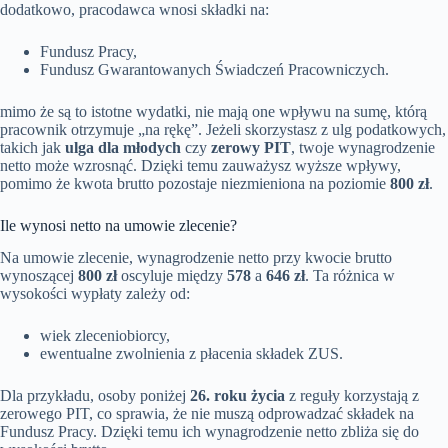
dodatkowo, pracodawca wnosi składki na:
Fundusz Pracy,
Fundusz Gwarantowanych Świadczeń Pracowniczych.
mimo że są to istotne wydatki, nie mają one wpływu na sumę, którą
pracownik otrzymuje „na rękę”. Jeżeli skorzystasz z ulg podatkowych,
takich jak
ulga dla młodych
czy
zerowy PIT
, twoje wynagrodzenie
netto może wzrosnąć. Dzięki temu zauważysz wyższe wpływy,
pomimo że kwota brutto pozostaje niezmieniona na poziomie
800 zł
.
Ile wynosi netto na umowie zlecenie?
Na umowie zlecenie, wynagrodzenie netto przy kwocie brutto
wynoszącej
800 zł
oscyluje między
578
a
646 zł
. Ta różnica w
wysokości wypłaty zależy od:
wiek zleceniobiorcy,
ewentualne zwolnienia z płacenia składek ZUS.
Dla przykładu, osoby poniżej
26. roku życia
z reguły korzystają z
zerowego PIT, co sprawia, że nie muszą odprowadzać składek na
Fundusz Pracy. Dzięki temu ich wynagrodzenie netto zbliża się do