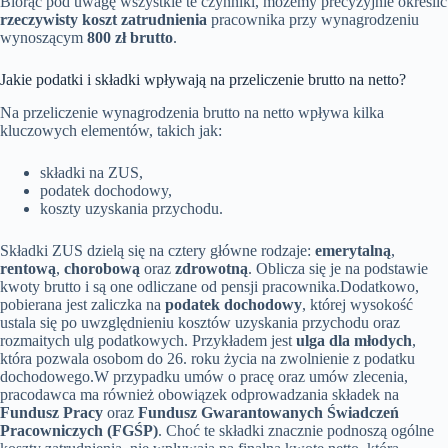
Biorąc pod uwagę wszystkie te czynniki, możemy precyzyjnie określić
rzeczywisty koszt zatrudnienia
pracownika przy wynagrodzeniu
wynoszącym
800 zł brutto
.
Jakie podatki i składki wpływają na przeliczenie brutto na netto?
Na przeliczenie wynagrodzenia brutto na netto wpływa kilka
kluczowych elementów, takich jak:
składki na ZUS,
podatek dochodowy,
koszty uzyskania przychodu.
Składki ZUS dzielą się na cztery główne rodzaje:
emerytalną
,
rentową
,
chorobową
oraz
zdrowotną
. Oblicza się je na podstawie
kwoty brutto i są one odliczane od pensji pracownika.Dodatkowo,
pobierana jest zaliczka na
podatek dochodowy
, której wysokość
ustala się po uwzględnieniu kosztów uzyskania przychodu oraz
rozmaitych ulg podatkowych. Przykładem jest
ulga dla młodych
,
która pozwala osobom do 26. roku życia na zwolnienie z podatku
dochodowego.W przypadku umów o pracę oraz umów zlecenia,
pracodawca ma również obowiązek odprowadzania składek na
Fundusz Pracy
oraz
Fundusz Gwarantowanych Świadczeń
Pracowniczych (FGŚP)
. Choć te składki znacznie podnoszą ogólne