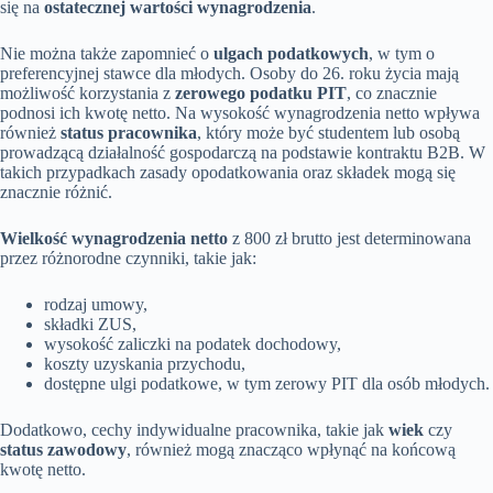
się na
ostatecznej wartości wynagrodzenia
.
Nie można także zapomnieć o
ulgach podatkowych
, w tym o
preferencyjnej stawce dla młodych. Osoby do 26. roku życia mają
możliwość korzystania z
zerowego podatku PIT
, co znacznie
podnosi ich kwotę netto. Na wysokość wynagrodzenia netto wpływa
również
status pracownika
, który może być studentem lub osobą
prowadzącą działalność gospodarczą na podstawie kontraktu B2B. W
takich przypadkach zasady opodatkowania oraz składek mogą się
znacznie różnić.
Wielkość wynagrodzenia netto
z 800 zł brutto jest determinowana
przez różnorodne czynniki, takie jak:
rodzaj umowy,
składki ZUS,
wysokość zaliczki na podatek dochodowy,
koszty uzyskania przychodu,
dostępne ulgi podatkowe, w tym zerowy PIT dla osób młodych.
Dodatkowo, cechy indywidualne pracownika, takie jak
wiek
czy
status zawodowy
, również mogą znacząco wpłynąć na końcową
kwotę netto.