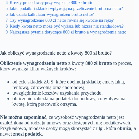
4
Koszty pracodawcy przy wypłacie 800 zł brutto
5
Jakie podatki i składki wpływają na przeliczenie brutto na netto?
6
Jak działa kalkulator wynagrodzeń brutto netto?
7
Czy wynagrodzenie 800 zł netto równa się kwocie na rękę?
8
Kiedy kwota netto może być wyższa lub niższa niż standardowa?
9
Najczęstsze pytania dotyczące 800 zł brutto a wynagrodzenia netto
Jak obliczyć wynagrodzenie netto z kwoty 800 zł brutto?
Obliczenie wynagrodzenia netto
z kwoty
800 zł brutto
to proces,
który wymaga kilku ważnych kroków:
odjęcie składek ZUS, które obejmują składkę emerytalną,
rentową, zdrowotną oraz chorobową,
uwzględnienie kosztów uzyskania przychodu,
obliczenie zaliczki na podatek dochodowy, co wpływa na
kwotę, którą pracownik otrzyma.
Nie można zapominać
, że wysokość wynagrodzenia netto jest
uzależniona od rodzaju umowy oraz dostępnych ulg podatkowych.
Przykładowo, młodsze osoby mogą skorzystać z ulgi, która
obniża
, a
nawet
znosi podatek
.