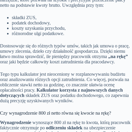
netto na podstawie kwoty brutto. Uwzględnia przy tym:
składki ZUS,
podatek dochodowy,
koszty uzyskania przychodu,
różnorodne ulgi podatkowe.
Dostosowuje się do różnych typów umów, takich jak umowa o pracę,
umowy zlecenia, dzieło czy działalność gospodarcza. Dzięki niemu
łatwo można sprawdzić, ile pieniędzy pracownik otrzyma
„na rękę”
oraz jaki będzie całkowity koszt zatrudnienia dla pracodawcy.
Tego typu kalkulator jest nieoceniony w rozplanowywaniu budżetu
oraz analizowaniu różnych opcji zatrudnienia. Co więcej, pozwala na
obliczenie stawki netto za godzinę, co znacznie ułatwia ocenę
opłacalności pracy.
Kalkulator korzysta z najnowszych danych
dotyczących
składek ZUS oraz podatku dochodowego, co zapewnia
dużą precyzję uzyskiwanych wyników.
Czy wynagrodzenie 800 zł netto równa się kwocie na rękę?
Wynagrodzenie
wynoszące 800 zł na rękę to kwota, którą pracownik
faktycznie otrzymuje po
odliczeniu składek
na ubezpieczenie