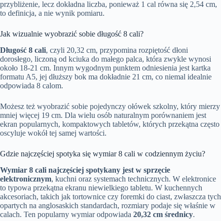
przybliżenie, lecz dokładna liczba, ponieważ 1 cal równa się 2,54 cm,
to definicja, a nie wynik pomiaru.
Jak wizualnie wyobrazić sobie długość 8 cali?
Długość 8 cali
, czyli 20,32 cm, przypomina rozpiętość dłoni
dorosłego, liczoną od kciuka do małego palca, która zwykle wynosi
około 18-21 cm. Innym wygodnym punktem odniesienia jest kartka
formatu A5, jej dłuższy bok ma dokładnie 21 cm, co niemal idealnie
odpowiada 8 calom.
Możesz też wyobrazić sobie pojedynczy ołówek szkolny, który mierzy
mniej więcej 19 cm. Dla wielu osób naturalnym porównaniem jest
ekran popularnych, kompaktowych tabletów, których przekątna często
oscyluje wokół tej samej wartości.
Gdzie najczęściej spotyka się wymiar 8 cali w codziennym życiu?
Wymiar 8 cali najczęściej spotykany jest w sprzęcie
elektronicznym
, kuchni oraz systemach technicznych. W elektronice
to typowa przekątna ekranu niewielkiego tabletu. W kuchennych
akcesoriach, takich jak tortownice czy foremki do ciast, zwłaszcza tych
opartych na anglosaskich standardach, rozmiary podaje się właśnie w
calach. Ten popularny wymiar odpowiada
20,32 cm średnicy
.