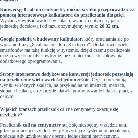
Konwersję 8 cali na centymetry można szybko przeprowadzić za
pomocą internetowego kalkulatora do przeliczania długości.
Wystarczy wpisać wartość w calach, wybrać centymetry jako
jednostkę docelową i od razu otrzymujemy wynik:
20,32 cm.
Google posiada wbudowany kalkulator
, który uruchamia się po
wpisaniu frazy „8 cali na cm” lub „8 in to cm”. Dodatkowo, wiele
smartfonów ma taką funkcję w systemie, dzięki czemu przeliczenia
można wykonać błyskawicznie, bez konieczności instalowania
dodatkowego oprogramowania.
Strony internetowe dedykowane konwersji jednostek pozwalają
na przeliczenie wielu wartości jednocześnie.
Często prezentują
wyniki w różnych skalach, na przykład na milimetrach, metrach,
stopach i calach, co znacznie ułatwia porównywanie i dalszą pracę z
danymi.
W jakich branżach przelicznik cali na centymetry okazuje się
niezbędny?
Przelicznik
cali na centymetry
staje się niezbędny wszędzie tam,
gdzie producenci czy dostawcy korzystają z systemu imperialnego,
podczas gdy użytkownicy operują jednostkami metrycznymi.