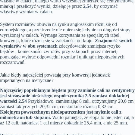
właśnie w calach, dlatego warto wcześniej zmierzyć się centymetrową
miarką i przeliczyć wyniki, dzieląc je przez
2,54
, by otrzymać
właściwy wymiar w calach.
System rozmiarów obuwia na rynku anglosaskim różni się od
europejskiego, a przeliczenie nie opiera się jedynie na długości stopy
wyrażonej w calach. Wymaga korzystania ze specjalnych tabel
konwersji, które różnią się w zależności od kraju.
Znajomość swoich
wymiarów w obu systemach
zdecydowanie zmniejsza ryzyko
błędów i konieczności zwrotów przy zakupach przez internet,
pomagając wybrać odpowiedni rozmiar i uniknąć niepotrzebnych
rozczarowań.
Jakie błędy najczęściej powstają przy konwersji jednostek
imperialnych na metryczne?
Najczęściej popełnianym błędem przy zamianie cali na centymetry
jest stosowanie nieścisłego współczynnika 2,5 zamiast dokładnej
wartości 2,54
Przykładowo, zamieniając 8 cali, otrzymujemy 20,0 cm
zamiast faktycznych 20,32 cm, co skutkuje różnicą 0,32 cm.
Kolejnym powszechnym niedopatrzeniem jest mylenie cali z
milimetrami lub stopami.
Warto pamiętać, że stopa to nie jeden cal, a
aż 12 cali, natomiast 1 cal mierzy dokładnie 25,4 mm, a nie 25 mm.