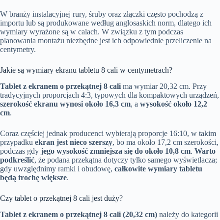
W branży instalacyjnej rury, śruby oraz złączki często pochodzą z
importu lub są produkowane według anglosaskich norm, dlatego ich
wymiary wyrażone są w calach. W związku z tym podczas
planowania montażu niezbędne jest ich odpowiednie przeliczenie na
centymetry.
Jakie są wymiary ekranu tabletu 8 cali w centymetrach?
Tablet z ekranem o przekątnej 8 cali
ma wymiar 20,32 cm. Przy
tradycyjnych proporcjach 4:3, typowych dla kompaktowych urządzeń,
szerokość ekranu wynosi około 16,3 cm
, a
wysokość około 12,2
cm
.
Coraz częściej jednak producenci wybierają proporcje 16:10, w takim
przypadku
ekran jest nieco szerszy
, bo ma około 17,2 cm szerokości,
podczas gdy
jego wysokość zmniejsza się do około 10,8 cm
.
Warto
podkreślić
, że podana przekątna dotyczy tylko samego wyświetlacza;
gdy uwzględnimy ramki i obudowę,
całkowite wymiary tabletu
będą trochę większe
.
Czy tablet o przekątnej 8 cali jest duży?
Tablet z ekranem o przekątnej 8 cali (20,32 cm)
należy do kategorii