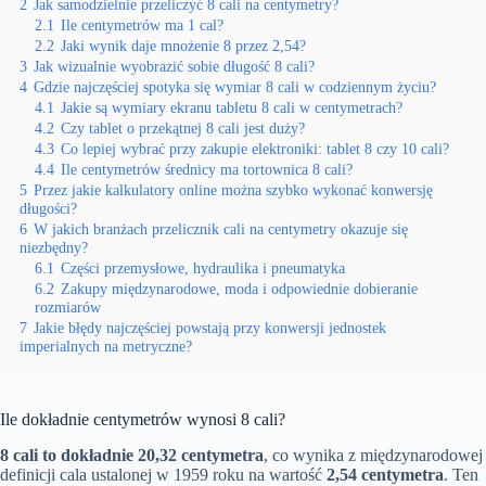
2
Jak samodzielnie przeliczyć 8 cali na centymetry?
2.1
Ile centymetrów ma 1 cal?
2.2
Jaki wynik daje mnożenie 8 przez 2,54?
3
Jak wizualnie wyobrazić sobie długość 8 cali?
4
Gdzie najczęściej spotyka się wymiar 8 cali w codziennym życiu?
4.1
Jakie są wymiary ekranu tabletu 8 cali w centymetrach?
4.2
Czy tablet o przekątnej 8 cali jest duży?
4.3
Co lepiej wybrać przy zakupie elektroniki: tablet 8 czy 10 cali?
4.4
Ile centymetrów średnicy ma tortownica 8 cali?
5
Przez jakie kalkulatory online można szybko wykonać konwersję
długości?
6
W jakich branżach przelicznik cali na centymetry okazuje się
niezbędny?
6.1
Części przemysłowe, hydraulika i pneumatyka
6.2
Zakupy międzynarodowe, moda i odpowiednie dobieranie
rozmiarów
7
Jakie błędy najczęściej powstają przy konwersji jednostek
imperialnych na metryczne?
Ile dokładnie centymetrów wynosi 8 cali?
8 cali to dokładnie 20,32 centymetra
, co wynika z międzynarodowej
definicji cala ustalonej w 1959 roku na wartość
2,54 centymetra
. Ten