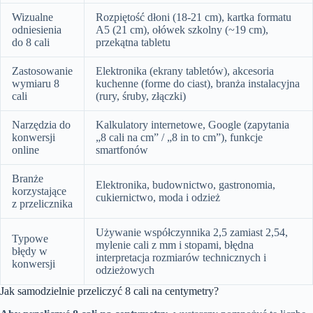
Wizualne
Rozpiętość dłoni (18-21 cm), kartka formatu
odniesienia
A5 (21 cm), ołówek szkolny (~19 cm),
do 8 cali
przekątna tabletu
Zastosowanie
Elektronika (ekrany tabletów), akcesoria
wymiaru 8
kuchenne (forme do ciast), branża instalacyjna
cali
(rury, śruby, złączki)
Narzędzia do
Kalkulatory internetowe, Google (zapytania
konwersji
„8 cali na cm” / „8 in to cm”), funkcje
online
smartfonów
Branże
Elektronika, budownictwo, gastronomia,
korzystające
cukiernictwo, moda i odzież
z przelicznika
Używanie współczynnika 2,5 zamiast 2,54,
Typowe
mylenie cali z mm i stopami, błędna
błędy w
interpretacja rozmiarów technicznych i
konwersji
odzieżowych
Jak samodzielnie przeliczyć 8 cali na centymetry?