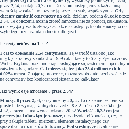
Aby przeliczyć 8 cali na centymetry
, wystarczy pomnożyć tę liczbę
przez 2,54, co daje 20,32 cm. Tak samo postępujemy z każdą inną
wartością w calach, mnożymy ją przez ten stały współczynnik.
Gdy
chcemy zamienić centymetry na cale
, dzielimy podaną długość przez
2,54. Te obliczenia można zrobić samodzielnie za pomocą kalkulatora,
a dla wygody warto skorzystać także z dostępnych online narzędzi do
szybkiego przeliczania jednostek długości.
Ile centymetrów ma 1 cal?
1 cal to dokładnie 2,54 centymetra.
Tę wartość ustalono jako
międzynarodowy standard w 1959 roku, kiedy to Stany Zjednoczone,
Wielka Brytania oraz inne kraje posługujące się systemem imperialnym
zatwierdziły tę miarę.
Cal mierzy się też jako 25,4 milimetra lub
0,0254 metra.
Znając tę proporcję, można swobodnie przeliczać cale
na centymetry bez konieczności sięgania po kalkulator.
Jaki wynik daje mnożenie 8 przez 2,54?
Mnożąc 8 przez 2,54
, otrzymujemy 20,32. To działanie jest bardzo
proste i nie wymaga żadnych narzędzi: 8 × 2 to 16, a 8 × 0,54 daje
4,32, a razem suma wynosi właśnie 20,32
Wartość 20,32 cm jest
precyzyjna i obowiązuje zawsze
, niezależnie od kontekstu, czy to
przy zakupie tabletu, mierzeniu elementu instalacyjnego czy
sprawdzaniu rozmiarów tortownicy.
Podkreślmy
, że 8 cali to nie