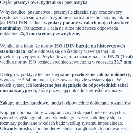
Części przemysłowe, hydraulika i pneumatyka
W hydraulice, pneumatyce i przemyśle
złączki
, rury oraz zawory
często oznacza się w calach zgodnie z normami technicznymi, takimi
jak
ISO i DIN
. Jednak
wymiary podane w calach mają charakter
nominalny
. Oznaczenie 1 cala na rurze nie zawsze odpowiada
dokładnie
25,4 mm średnicy zewnętrznej
.
Wynika to z faktu, że normy
ISO i DIN bazują na historycznych
standardach
, które odnoszą się do średnicy wewnętrznej lub
przekroju przepływu. Przykładowo, rura oznaczona jako
DN25 (1 cal)
według normy ISO posiada średnicę zewnętrzną wynoszącą
33,7 mm
.
Dlatego w praktyce technicznej
samo przeliczenie cali na milimetry
,
wynoszące 2,54 mm na cal, nie zawsze będzie wystarczające. W
takich sytuacjach
konieczne jest sięgnięcie do odpowiednich tabel
normalizacyjnych
, które pozwalają dokładnie określić wymiary.
Zakupy międzynarodowe, moda i odpowiednie dobieranie rozmiarów
Kupując ubrania i buty w zagranicznych sklepach internetowych z
rynku brytyjskiego lub amerykańskiego, często natkniemy się na
rozmiary podawane w calach bądź według systemu imperialnego.
Obwody biustu
, talii i bioder w tabelach anglosaskich podawane są