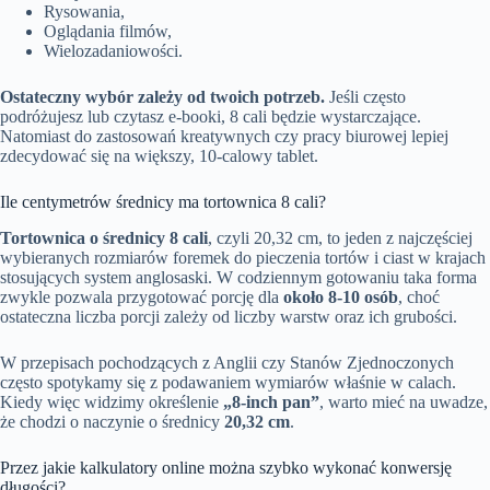
Rysowania,
Oglądania filmów,
Wielozadaniowości.
Ostateczny wybór zależy od twoich potrzeb.
Jeśli często
podróżujesz lub czytasz e-booki, 8 cali będzie wystarczające.
Natomiast do zastosowań kreatywnych czy pracy biurowej lepiej
zdecydować się na większy, 10-calowy tablet.
Ile centymetrów średnicy ma tortownica 8 cali?
Tortownica o średnicy 8 cali
, czyli 20,32 cm, to jeden z najczęściej
wybieranych rozmiarów foremek do pieczenia tortów i ciast w krajach
stosujących system anglosaski. W codziennym gotowaniu taka forma
zwykle pozwala przygotować porcję dla
około 8-10 osób
, choć
ostateczna liczba porcji zależy od liczby warstw oraz ich grubości.
W przepisach pochodzących z Anglii czy Stanów Zjednoczonych
często spotykamy się z podawaniem wymiarów właśnie w calach.
Kiedy więc widzimy określenie
„8-inch pan”
, warto mieć na uwadze,
że chodzi o naczynie o średnicy
20,32 cm
.
Przez jakie kalkulatory online można szybko wykonać konwersję
długości?