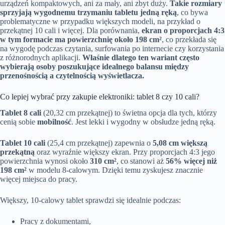
urządzeń kompaktowych, ani za mały, ani zbyt duży.
Takie rozmiary
sprzyjają wygodnemu trzymaniu tabletu jedną ręką
, co bywa
problematyczne w przypadku większych modeli, na przykład o
przekątnej 10 cali i więcej. Dla porównania,
ekran o proporcjach 4:3
w tym formacie ma powierzchnię około 198 cm²
, co przekłada się
na wygodę podczas czytania, surfowania po internecie czy korzystania
z różnorodnych aplikacji.
Właśnie dlatego ten wariant często
wybierają osoby poszukujące idealnego balansu między
przenośnością a czytelnością wyświetlacza.
Co lepiej wybrać przy zakupie elektroniki: tablet 8 czy 10 cali?
Tablet 8 cali
(20,32 cm przekątnej) to świetna opcja dla tych, którzy
cenią sobie
mobilność
. Jest lekki i wygodny w obsłudze jedną ręką.
Tablet 10 cali
(25,4 cm przekątnej) zapewnia o
5,08 cm większą
przekątną
oraz wyraźnie większy ekran. Przy proporcjach 4:3 jego
powierzchnia wynosi około
310 cm²
, co stanowi aż
56% więcej niż
198 cm²
w modelu 8-calowym. Dzięki temu zyskujesz znacznie
więcej miejsca do pracy.
Większy, 10-calowy tablet sprawdzi się idealnie podczas:
Pracy z dokumentami,