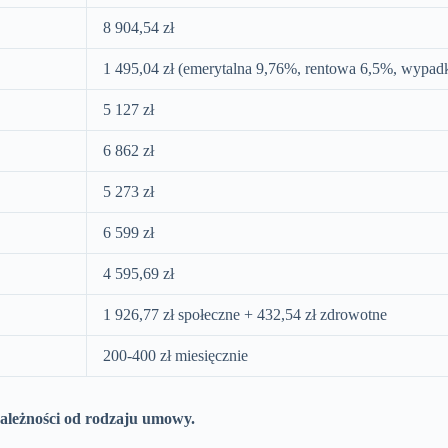
8 904,54 zł
1 495,04 zł (emerytalna 9,76%, rentowa 6,5%, wyp
5 127 zł
6 862 zł
5 273 zł
6 599 zł
4 595,69 zł
1 926,77 zł społeczne + 432,54 zł zdrowotne
200-400 zł miesięcznie
zależności od rodzaju umowy.