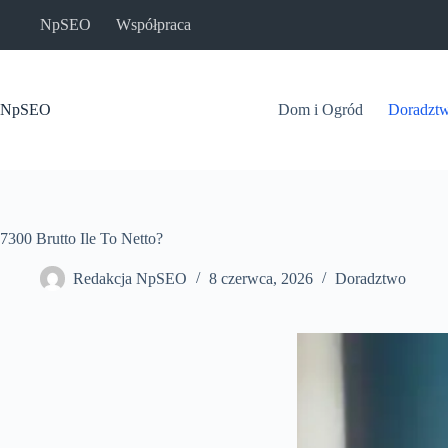
Przejdź
NpSEO
Współpraca
do
treści
NpSEO
Dom i Ogród
Doradzt
7300 Brutto Ile To Netto?
Redakcja NpSEO
8 czerwca, 2026
Doradztwo