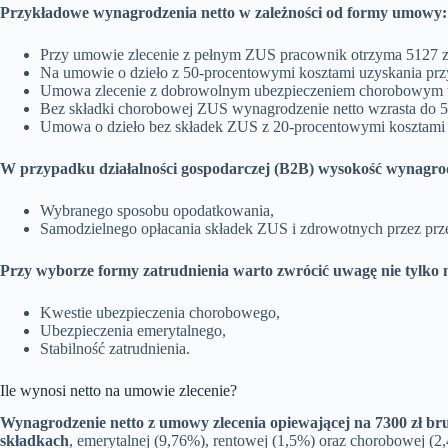
Przykładowe wynagrodzenia netto w zależności od formy umowy:
Przy umowie zlecenie z pełnym ZUS pracownik otrzyma 5127 zł
Na umowie o dzieło z 50-procentowymi kosztami uzyskania prz
Umowa zlecenie z dobrowolnym ubezpieczeniem chorobowym to 
Bez składki chorobowej ZUS wynagrodzenie netto wzrasta do 5
Umowa o dzieło bez składek ZUS z 20-procentowymi kosztami u
W przypadku działalności gospodarczej (B2B) wysokość wynagrodz
Wybranego sposobu opodatkowania,
Samodzielnego opłacania składek ZUS i zdrowotnych przez prze
Przy wyborze formy zatrudnienia warto zwrócić uwagę nie tylko
Kwestie ubezpieczenia chorobowego,
Ubezpieczenia emerytalnego,
Stabilność zatrudnienia.
Ile wynosi netto na umowie zlecenie?
Wynagrodzenie netto z umowy zlecenia opiewającej na 7300 zł br
składkach
, emerytalnej (9,76%), rentowej (1,5%) oraz chorobowej (