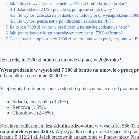
4
Jak obliczyć wynagrodzenie netto z 7300 zł brutto krok po kroku?
4.1
Jakie składki ZUS i podatki są potrącane od tej kwoty?
4.2
Ile wynosi zaliczka na podatek dochodowy przy wynagrodzeniu 7300 
4.3
Ile wynosi pensja netto po odliczeniu składek na PPK?
5
Ile to jest 7300 zł brutto w przeliczeniu na stawkę godzinową netto?
6
Jaki jest całkowity koszt pracodawcy przy pensji 7300 zł brutto?
7
Co się bardziej opłaca przy 7300 zł brutto: umowa o pracę czy umowa B
Ile na rękę to 7300 zł brutto na umowie o pracę w 2026 roku?
Wynagrodzenie w wysokości 7 300 zł brutto na umowie o pracę prze
od podatku na poziomie 30 000 zł.
Z tej kwoty brutto potrącane są składki społeczne należne od pracowni
Składkę emerytalną (9,76%),
Rentową (1,5%),
Chorobową (2,45%).
Kolejnym odliczeniem jest
składka zdrowotna
w wysokości 566,93 zł
na podatek wynosi 426 zł.
W przypadku osoby dojeżdżającej do pracy
łącznie 5 312,24 zł. Jeżeli pracownik angażuje się w Pracowniczy Pl