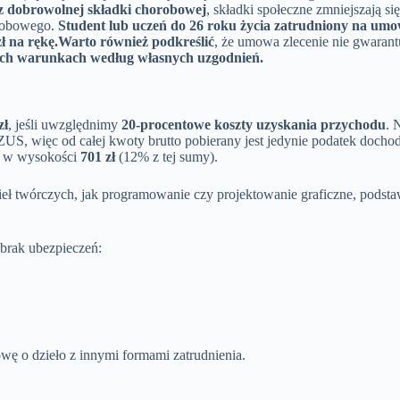
 z dobrowolnej składki chorobowej
, składki społeczne zmniejszają si
orobowego.
Student lub uczeń do 26 roku życia zatrudniony na umow
ł na rękę.
Warto również podkreślić
, że umowa zlecenie nie gwaran
zych warunkach według własnych uzgodnień.
zł
, jeśli uwzględnimy
20-procentowe koszty uzyskania przychodu
. 
US, więc od całej kwoty brutto pobierany jest jedynie podatek doch
IT w wysokości
701 zł
(12% z tej sumy).
eł twórczych, jak programowanie czy projektowanie graficzne, pods
brak ubezpieczeń:
ę o dzieło z innymi formami zatrudnienia.