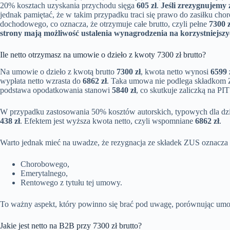
20% kosztach uzyskania przychodu sięga
605 zł
.
Jeśli zrezygnujemy
jednak pamiętać, że w takim przypadku traci się prawo do zasiłku ch
dochodowego, co oznacza, że otrzymuje całe brutto, czyli pełne
7300 z
strony mają możliwość ustalenia wynagrodzenia na korzystniejs
Ile netto otrzymasz na umowie o dzieło z kwoty 7300 zł brutto?
Na umowie o dzieło z kwotą brutto
7300 zł
, kwota netto wynosi
6599 
wypłata netto wzrasta do
6862 zł
. Taka umowa nie podlega składkom Z
podstawa opodatkowania stanowi
5840 zł
, co skutkuje zaliczką na P
W przypadku zastosowania 50% kosztów autorskich, typowych dla dzi
438 zł
. Efektem jest wyższa kwota netto, czyli wspomniane
6862 zł
.
Warto jednak mieć na uwadze, że rezygnacja ze składek ZUS oznacza 
Chorobowego,
Emerytalnego,
Rentowego z tytułu tej umowy.
To ważny aspekt, który powinno się brać pod uwagę, porównując umow
Jakie jest netto na B2B przy 7300 zł brutto?