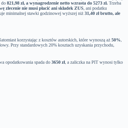
ę do
821,98 zł, a wynagrodzenie netto wzrasta do
5273 zł
.
Trzeba
ę zlecenie nie musi płacić ani składek ZUS
, ani podatku
tuje minimalnej stawki godzinowej wyższej niż
31,40 zł brutto, ale
Natomiast korzystając z kosztów autorskich, które wynoszą aż
50%
,
odowy. Przy standardowych 20% kosztach uzyskania przychodu,
tawa opodatkowania spada do
3650 zł
, a zaliczka na PIT wynosi tylko