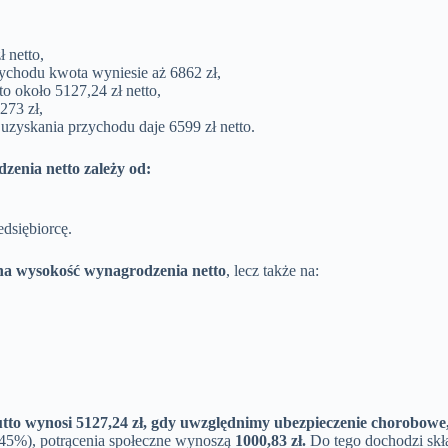
 netto,
ychodu kwota wyniesie aż 6862 zł,
około 5127,24 zł netto,
273 zł,
zyskania przychodu daje 6599 zł netto.
enia netto zależy od:
dsiębiorcę.
 na wysokość wynagrodzenia netto
, lecz także na:
utto wynosi
5127,24 zł
, gdy uwzględnimy ubezpieczenie chorobowe
2,45%), potrącenia społeczne wynoszą
1000,83 zł.
Do tego dochodzi sk