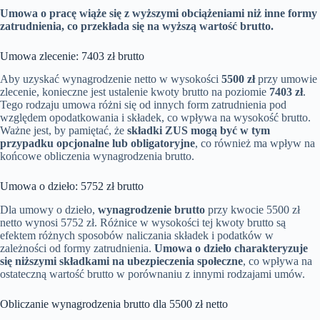
Umowa o pracę wiąże się z wyższymi obciążeniami niż inne formy
zatrudnienia, co przekłada się na wyższą wartość brutto.
Umowa zlecenie: 7403 zł brutto
Aby uzyskać wynagrodzenie netto w wysokości
5500 zł
przy umowie
zlecenie, konieczne jest ustalenie kwoty brutto na poziomie
7403 zł
.
Tego rodzaju umowa różni się od innych form zatrudnienia pod
względem opodatkowania i składek, co wpływa na wysokość brutto.
Ważne jest, by pamiętać, że
składki ZUS mogą być w tym
przypadku opcjonalne lub obligatoryjne
, co również ma wpływ na
końcowe obliczenia wynagrodzenia brutto.
Umowa o dzieło: 5752 zł brutto
Dla umowy o dzieło,
wynagrodzenie brutto
przy kwocie 5500 zł
netto wynosi 5752 zł. Różnice w wysokości tej kwoty brutto są
efektem różnych sposobów naliczania składek i podatków w
zależności od formy zatrudnienia.
Umowa o dzieło charakteryzuje
się niższymi składkami na ubezpieczenia społeczne
, co wpływa na
ostateczną wartość brutto w porównaniu z innymi rodzajami umów.
Obliczanie wynagrodzenia brutto dla 5500 zł netto