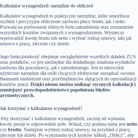
Kalkulator wynagrodzeń: narzędzie do obliczeń
Kalkulator wynagrodzeń to praktyczne narzędzie, które umożliwia
szybkie i precyzyjne obliczenie zarówno płacy brutto, jak i netto.
Pozwala na porównanie różnych form zatrudnienia oraz zrozumienie
wszystkich kosztów związanych z wynagrodzeniem. Wystarczy
wprowadzić kwotę brutto lub netto i wybrać rodzaj umowy, taki jak
umowa o pracę, zlecenie czy dzieło.
Jego funkcjonalność obejmuje uwzględnienie wszelkich składek ZUS
oraz podatków, co jest niezbędne dla dokładnego ustalenia wydatków
zarówno dla pracodawcy, jak i zatrudnionego. Jest to niezwykle
użyteczne narzędzie dla osób chcących efektywnie zarządzać swoimi
finansami osobistymi oraz przedsiębiorców dążących do optymalizacji
kosztów pracy.
Dzięki niemu można uniknąć ręcznych kalkulacji i
zmniejszyć prawdopodobieństwo popełnienia błędów
arytmetycznych.
Jak korzystać z kalkulatora wynagrodzeń?
Aby skorzystać z kalkulatora wynagrodzeń, zacznij od wpisania
kwoty pensji w odpowiednie pole. Wskaż, czy podana suma jest
netto
czy
brutto
. Następnie wybierz rodzaj umowy, na przykład o pracę,
zlecenie lub dzieło. Po wykonaniu tych kroków kliknij „Oblicz”, aby