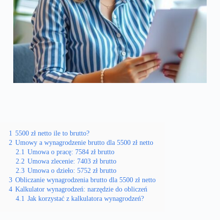
1
5500 zł netto ile to brutto?
2
Umowy a wynagrodzenie brutto dla 5500 zł netto
2.1
Umowa o pracę: 7584 zł brutto
2.2
Umowa zlecenie: 7403 zł brutto
2.3
Umowa o dzieło: 5752 zł brutto
3
Obliczanie wynagrodzenia brutto dla 5500 zł netto
4
Kalkulator wynagrodzeń: narzędzie do obliczeń
4.1
Jak korzystać z kalkulatora wynagrodzeń?