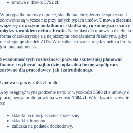
umowa o dzieło:
5752 zł
.
W przypadku umowy o pracę, składki na ubezpieczenie społeczne i
zdrowotne są wyższe niż przy innych typach umów.
Umowa zlecenie
wiąże się z niższymi podatkami i składkami, co zmniejsza różnicę
między zarobkiem netto a brutto.
Natomiast dla umowy o dzieło, ta
forma charakteryzuje się najniższymi obciążeniami fiskalnymi, gdyż
nie obejmuje składek ZUS. W rezultacie różnica między netto a brutto
jest tutaj najmniejsza.
Świadomość tych rozbieżności pozwala skuteczniej planować
finanse i wybierać najbardziej opłacalną formę współpracy
zarówno dla pracodawcy, jak i zatrudnionego.
Umowa o pracę: 7584 zł brutto
Aby osiągnąć wynagrodzenie netto w wysokości
5500 zł
z umowy o
pracę, pensja brutto powinna wynosić
7584 zł
. W tej kwocie zawarte
są:
składki na ubezpieczenia społeczne,
składki zdrowotne,
zaliczka na podatek dochodowy.