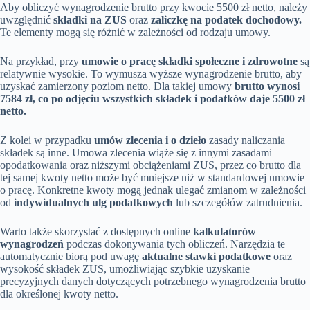
Aby obliczyć wynagrodzenie brutto przy kwocie 5500 zł netto, należy
uwzględnić
składki na ZUS
oraz
zaliczkę na podatek dochodowy.
Te elementy mogą się różnić w zależności od rodzaju umowy.
Na przykład, przy
umowie o pracę składki społeczne i zdrowotne
są
relatywnie wysokie. To wymusza wyższe wynagrodzenie brutto, aby
uzyskać zamierzony poziom netto. Dla takiej umowy
brutto wynosi
7584 zł, co po odjęciu wszystkich składek i podatków daje 5500 zł
netto.
Z kolei w przypadku
umów zlecenia i o dzieło
zasady naliczania
składek są inne. Umowa zlecenia wiąże się z innymi zasadami
opodatkowania oraz niższymi obciążeniami ZUS, przez co brutto dla
tej samej kwoty netto może być mniejsze niż w standardowej umowie
o pracę. Konkretne kwoty mogą jednak ulegać zmianom w zależności
od
indywidualnych ulg podatkowych
lub szczegółów zatrudnienia.
Warto także skorzystać z dostępnych online
kalkulatorów
wynagrodzeń
podczas dokonywania tych obliczeń. Narzędzia te
automatycznie biorą pod uwagę
aktualne stawki podatkowe
oraz
wysokość składek ZUS, umożliwiając szybkie uzyskanie
precyzyjnych danych dotyczących potrzebnego wynagrodzenia brutto
dla określonej kwoty netto.