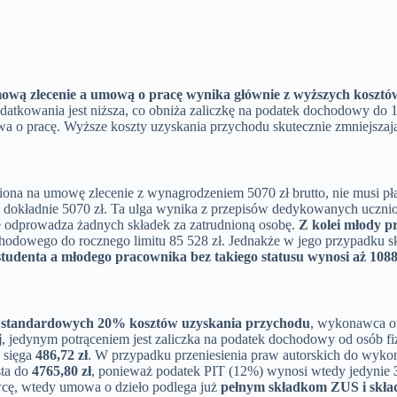
ową zlecenie a umową o pracę wynika głównie z wyższych kosztó
podatkowania jest niższa, co obniża zaliczkę na podatek dochodowy do 
a o pracę. Wyższe koszty uzyskania przychodu skutecznie zmniejszają
niona na umowę zlecenie z wynagrodzeniem 5070 zł brutto, nie musi p
i dokładnie 5070 zł. Ta ulga wynika z przepisów dedykowanych ucznio
 odprowadza żadnych składek za zatrudnioną osobę.
Z kolei młody p
dochodowego do rocznego limitu 85 528 zł. Jednakże w jego przypadku
tudenta a młodego pracownika bez takiego statusu wynosi aż 1088,
u
standardowych 20% kosztów uzyskania przychodu
, wykonawca o
j
, jedynym potrąceniem jest zaliczka na podatek dochodowy od osób f
sięga
486,72 zł
. W przypadku przeniesienia praw autorskich do wyk
sta do
4765,80 zł
, ponieważ podatek PIT (12%) wynosi wtedy jedynie
wcę, wtedy umowa o dzieło podlega już
pełnym składkom ZUS i skła