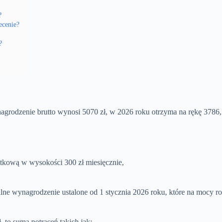
?
ecenie?
?
agrodzenie brutto wynosi 5070 zł, w 2026 roku otrzyma na rękę 3786,1
tkową w wysokości 300 zł miesięcznie,
malne wynagrodzenie ustalone od 1 stycznia 2026 roku, które na mocy
ł, to suma potrąceń takich jak: