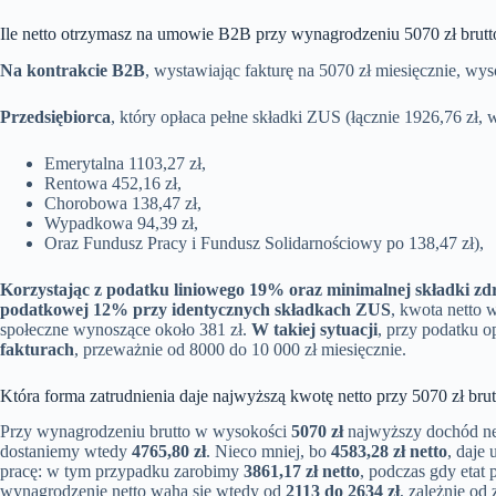
Ile netto otrzymasz na umowie B2B przy wynagrodzeniu 5070 zł brutt
Na kontrakcie B2B
, wystawiając fakturę na 5070 zł miesięcznie, w
Przedsiębiorca
, który opłaca pełne składki ZUS (łącznie 1926,76 zł, 
Emerytalna 1103,27 zł,
Rentowa 452,16 zł,
Chorobowa 138,47 zł,
Wypadkowa 94,39 zł,
Oraz Fundusz Pracy i Fundusz Solidarnościowy po 138,47 zł),
Korzystając z podatku liniowego 19% oraz minimalnej składki zdr
podatkowej 12% przy identycznych składkach ZUS
, kwota netto 
społeczne wynoszące około 381 zł.
W takiej sytuacji
, przy podatku o
fakturach
, przeważnie od 8000 do 10 000 zł miesięcznie.
Która forma zatrudnienia daje najwyższą kwotę netto przy 5070 zł brut
Przy wynagrodzeniu brutto w wysokości
5070 zł
najwyższy dochód ne
dostaniemy wtedy
4765,80 zł
. Nieco mniej, bo
4583,28 zł netto
, daje
pracę: w tym przypadku zarobimy
3861,17 zł netto
, podczas gdy etat 
wynagrodzenie netto waha się wtedy od
2113 do 2634 zł
, zależnie o