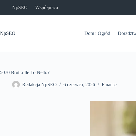
Przejdź
NpSEO
Współpraca
do
treści
NpSEO
Dom i Ogród
Doradzt
5070 Brutto Ile To Netto?
Redakcja NpSEO
6 czerwca, 2026
Finanse