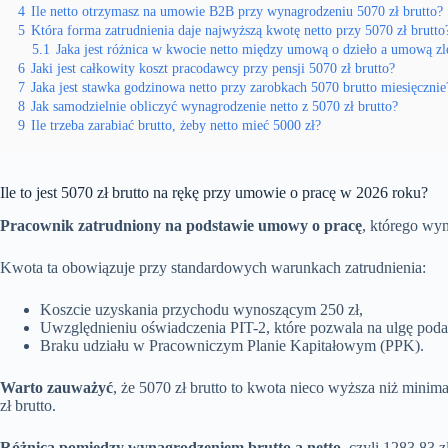
4
Ile netto otrzymasz na umowie B2B przy wynagrodzeniu 5070 zł brutto?
5
Która forma zatrudnienia daje najwyższą kwotę netto przy 5070 zł brutto
5.1
Jaka jest różnica w kwocie netto między umową o dzieło a umową zl
6
Jaki jest całkowity koszt pracodawcy przy pensji 5070 zł brutto?
7
Jaka jest stawka godzinowa netto przy zarobkach 5070 brutto miesięcznie
8
Jak samodzielnie obliczyć wynagrodzenie netto z 5070 zł brutto?
9
Ile trzeba zarabiać brutto, żeby netto mieć 5000 zł?
Ile to jest 5070 zł brutto na rękę przy umowie o pracę w 2026 roku?
Pracownik zatrudniony na podstawie umowy o pracę
, którego wyn
Kwota ta obowiązuje przy standardowych warunkach zatrudnienia:
Koszcie uzyskania przychodu wynoszącym 250 zł,
Uwzględnieniu oświadczenia PIT-2, które pozwala na ulgę poda
Braku udziału w Pracowniczym Planie Kapitałowym (PPK).
Warto zauważyć
, że 5070 zł brutto to kwota nieco wyższa niż mini
zł brutto.
Różnica pomiędzy wynagrodzeniem brutto a netto
, czyli 1283,83 z