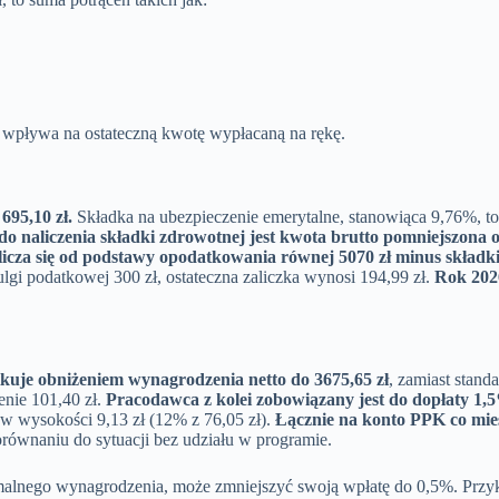
o wpływa na ostateczną kwotę wypłacaną na rękę.
95,10 zł.
Składka na ubezpieczenie emerytalne, stanowiąca 9,76%, to
o naliczenia składki zdrowotnej jest kwota brutto pomniejszona 
cza się od podstawy opodatkowania równej 5070 zł minus składki
 ulgi podatkowej 300 zł, ostateczna zaliczka wynosi 194,99 zł.
Rok 202
uje obniżeniem wynagrodzenia netto do 3675,65 zł
, zamiast stan
cenie 101,40 zł.
Pracodawca z kolei zobowiązany jest do dopłaty 1,
w wysokości 9,13 zł (12% z 76,05 zł).
Łącznie na konto PPK co miesi
orównaniu do sytuacji bez udziału w programie.
malnego wynagrodzenia, może zmniejszyć swoją wpłatę do 0,5%. Przykł