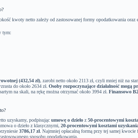
o?
ysokość kwoty netto zależy od zastosowanej formy opodatkowania oraz 
w tym:
owotnej (432,54 zł)
, zarobi netto około 2113 zł, czyli mniej niż na 
wzrasta do około 2634 zł.
Osoby rozpoczynające działalność mogą pr
partym na skali, na rękę można otrzymać około 3994 zł.
Finansowo B2
to?
tto uzyskamy, podpisując
umowę o dzieło
z
50-procentowymi koszt
 umowa o dzieło z klasycznymi,
20-procentowymi kosztami uzyskani
przyniesie
3786,17 zł
. Najmniej opłacalną formą przy tej samej kwocie
d zastosowanego sposobu opodatkowania.