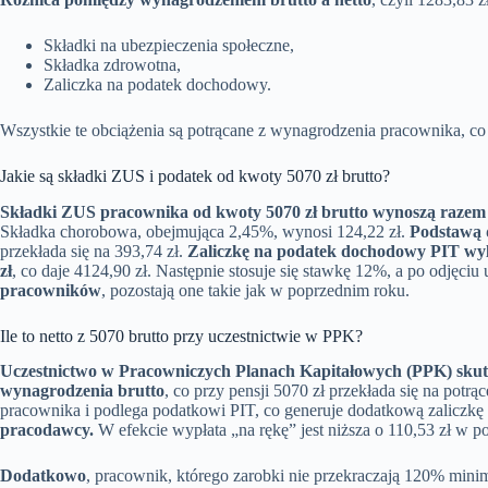
Składki na ubezpieczenia społeczne,
Składka zdrowotna,
Zaliczka na podatek dochodowy.
Wszystkie te obciążenia są potrącane z wynagrodzenia pracownika, c
Jakie są składki ZUS i podatek od kwoty 5070 zł brutto?
Składki ZUS pracownika od kwoty 5070 zł brutto wynoszą razem 6
Składka chorobowa, obejmująca 2,45%, wynosi 124,22 zł.
Podstawą d
przekłada się na 393,74 zł.
Zaliczkę na podatek dochodowy PIT wyli
zł
, co daje 4124,90 zł. Następnie stosuje się stawkę 12%, a po odjęciu
pracowników
, pozostają one takie jak w poprzednim roku.
Ile to netto z 5070 brutto przy uczestnictwie w PPK?
Uczestnictwo w Pracowniczych Planach Kapitałowych (PPK) skutk
wynagrodzenia brutto
, co przy pensji 5070 zł przekłada się na potrą
pracownika i podlega podatkowi PIT, co generuje dodatkową zaliczkę 
pracodawcy.
W efekcie wypłata „na rękę” jest niższa o 110,53 zł w p
Dodatkowo
, pracownik, którego zarobki nie przekraczają 120% mini