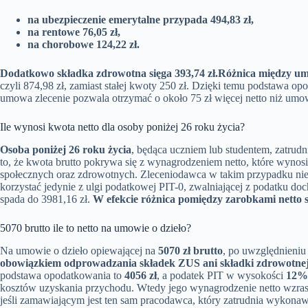
na ubezpieczenie emerytalne przypada 494,83 zł,
na rentowe 76,05 zł,
na chorobowe 124,22 zł.
Dodatkowo składka zdrowotna sięga 393,74 zł.
Różnica między um
czyli 874,98 zł, zamiast stałej kwoty 250 zł. Dzięki temu podstawa o
umowa zlecenie pozwala otrzymać o około 75 zł więcej netto niż umow
Ile wynosi kwota netto dla osoby poniżej 26 roku życia?
Osoba poniżej 26 roku życia
, będąca uczniem lub studentem, zatrud
to, że kwota brutto pokrywa się z wynagrodzeniem netto, które wynos
społecznych oraz zdrowotnych. Zleceniodawca w takim przypadku nie
korzystać jedynie z ulgi podatkowej PIT-0, zwalniającej z podatku 
spada do 3981,16 zł.
W efekcie różnica pomiędzy zarobkami netto s
5070 brutto ile to netto na umowie o dzieło?
Na umowie o dzieło opiewającej na
5070 zł brutto
, po uwzględnieni
obowiązkiem odprowadzania składek ZUS ani składki zdrowotne
podstawa opodatkowania to
4056 zł
, a podatek PIT w wysokości
12%
kosztów uzyskania przychodu. Wtedy jego wynagrodzenie netto wzra
jeśli zamawiającym jest ten sam pracodawca, który zatrudnia wykona