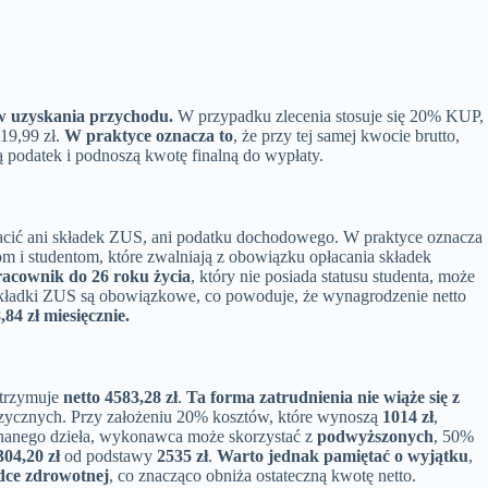
w uzyskania przychodu.
W przypadku zlecenia stosuje się 20% KUP,
119,99 zł.
W praktyce oznacza to
, że przy tej samej kwocie brutto,
 podatek i podnoszą kwotę finalną do wypłaty.
łacić ani składek ZUS, ani podatku dochodowego. W praktyce oznacza
m i studentom, które zwalniają z obowiązku opłacania składek
racownik do 26 roku życia
, który nie posiada statusu studenta, może
 składki ZUS są obowiązkowe, co powoduje, że wynagrodzenie netto
84 zł miesięcznie.
trzymuje
netto 4583,28 zł
.
Ta forma zatrudnienia nie wiąże się z
izycznych. Przy założeniu 20% kosztów, które wynoszą
1014 zł
,
onanego dzieła, wykonawca może skorzystać z
podwyższonych
, 50%
304,20 zł
od podstawy
2535 zł
.
Warto jednak pamiętać o wyjątku
,
dce zdrowotnej
, co znacząco obniża ostateczną kwotę netto.