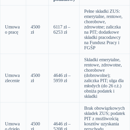
Pełne składki ZUS:
emerytalne, rentowe,
chorobowe,
Umowa
4500
6117 zł –
zdrowotne; zaliczka
o pracę
zł
6253 zł
na PIT; dodatkowe
składki pracodawcy
na Fundusz Pracy i
FGŚP
Składki emerytalne,
rentowe, zdrowotne,
chorobowe
Umowa
4500
4646 zł –
(dobrowolne);
zlecenie
zł
5959 zł
zaliczka PIT; ulga dla
młodych (do 26 r.ż.)
obniża podatek i
składki
Brak obowiązkowych
składek ZUS; podatek
PIT z możliwością
Umowa
4500
4646 zł –
kosztów uzyskania
o dzieło
zł
5208 zł
przychodu