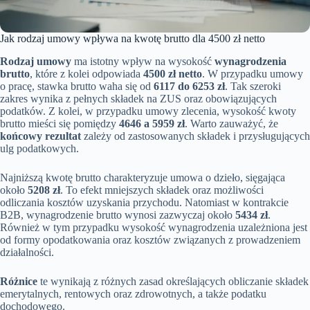
Jak rodzaj umowy wpływa na kwotę brutto dla 4500 zł netto
Rodzaj umowy
ma istotny wpływ na wysokość
wynagrodzenia
brutto
, które z kolei odpowiada
4500 zł netto
. W przypadku umowy
o pracę, stawka brutto waha się od
6117 do 6253 zł
. Tak szeroki
zakres wynika z pełnych składek na ZUS oraz obowiązujących
podatków. Z kolei, w przypadku umowy zlecenia, wysokość kwoty
brutto mieści się pomiędzy
4646 a 5959 zł
. Warto zauważyć, że
końcowy rezultat
zależy od zastosowanych składek i przysługujących
ulg podatkowych.
Najniższą kwotę brutto charakteryzuje umowa o dzieło, sięgająca
około
5208 zł
. To efekt mniejszych składek oraz możliwości
odliczania kosztów uzyskania przychodu. Natomiast w kontrakcie
B2B, wynagrodzenie brutto wynosi zazwyczaj około
5434 zł
.
Również w tym przypadku wysokość wynagrodzenia uzależniona jest
od formy opodatkowania oraz kosztów związanych z prowadzeniem
działalności.
Różnice
te wynikają z różnych zasad określających obliczanie składek
emerytalnych, rentowych oraz zdrowotnych, a także podatku
dochodowego.