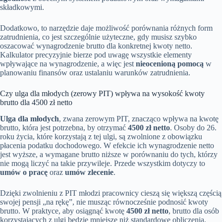
składkowymi.
Dodatkowo, to narzędzie daje możliwość porównania różnych form
zatrudnienia, co jest szczególnie użyteczne, gdy musisz szybko
oszacować wynagrodzenie brutto dla konkretnej kwoty netto.
Kalkulator precyzyjnie bierze pod uwagę wszystkie elementy
wpływające na wynagrodzenie, a więc jest
nieocenioną pomocą
w
planowaniu finansów oraz ustalaniu warunków zatrudnienia.
Czy ulga dla młodych (zerowy PIT) wpływa na wysokość kwoty
brutto dla 4500 zł netto
Ulga dla młodych
, zwana zerowym PIT, znacząco wpływa na kwotę
brutto, która jest potrzebna, by otrzymać
4500 zł netto
. Osoby do 26.
roku życia, które korzystają z tej ulgi, są zwolnione z obowiązku
płacenia podatku dochodowego. W efekcie ich wynagrodzenie netto
jest wyższe, a wymagane brutto niższe w porównaniu do tych, którzy
nie mogą liczyć na takie przywileje. Przede wszystkim dotyczy to
umów o pracę
oraz
umów zlecenie
.
Dzięki zwolnieniu z PIT młodzi pracownicy cieszą się większą częścią
swojej pensji „na rękę”, nie musząc równocześnie podnosić kwoty
brutto. W praktyce, aby osiągnąć kwotę
4500 zł netto
, brutto dla osób
korzystających z ulgi będzie mniejsze niż standardowe obliczenia,