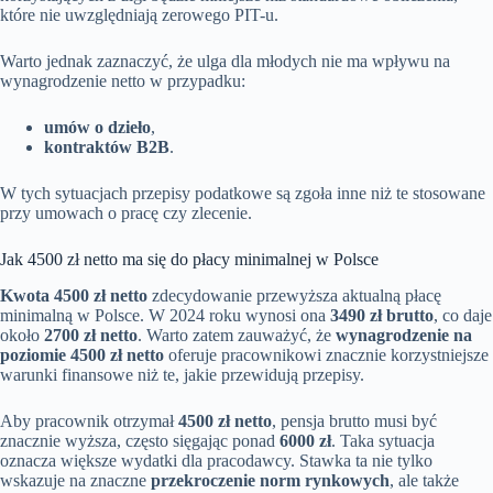
które nie uwzględniają zerowego PIT-u.
Warto jednak zaznaczyć, że ulga dla młodych nie ma wpływu na
wynagrodzenie netto w przypadku:
umów o dzieło
,
kontraktów B2B
.
W tych sytuacjach przepisy podatkowe są zgoła inne niż te stosowane
przy umowach o pracę czy zlecenie.
Jak 4500 zł netto ma się do płacy minimalnej w Polsce
Kwota 4500 zł netto
zdecydowanie przewyższa aktualną płacę
minimalną w Polsce. W 2024 roku wynosi ona
3490 zł brutto
, co daje
około
2700 zł netto
. Warto zatem zauważyć, że
wynagrodzenie na
poziomie 4500 zł netto
oferuje pracownikowi znacznie korzystniejsze
warunki finansowe niż te, jakie przewidują przepisy.
Aby pracownik otrzymał
4500 zł netto
, pensja brutto musi być
znacznie wyższa, często sięgając ponad
6000 zł
. Taka sytuacja
oznacza większe wydatki dla pracodawcy. Stawka ta nie tylko
wskazuje na znaczne
przekroczenie norm rynkowych
, ale także