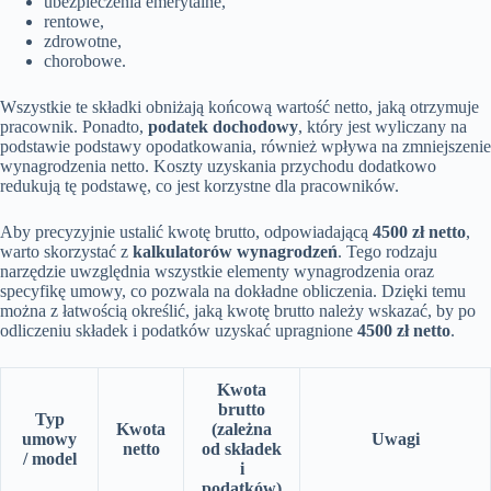
ubezpieczenia emerytalne,
rentowe,
zdrowotne,
chorobowe.
Wszystkie te składki obniżają końcową wartość netto, jaką otrzymuje
pracownik. Ponadto,
podatek dochodowy
, który jest wyliczany na
podstawie podstawy opodatkowania, również wpływa na zmniejszenie
wynagrodzenia netto. Koszty uzyskania przychodu dodatkowo
redukują tę podstawę, co jest korzystne dla pracowników.
Aby precyzyjnie ustalić kwotę brutto, odpowiadającą
4500 zł netto
,
warto skorzystać z
kalkulatorów wynagrodzeń
. Tego rodzaju
narzędzie uwzględnia wszystkie elementy wynagrodzenia oraz
specyfikę umowy, co pozwala na dokładne obliczenia. Dzięki temu
można z łatwością określić, jaką kwotę brutto należy wskazać, by po
odliczeniu składek i podatków uzyskać upragnione
4500 zł netto
.
Kwota
brutto
Typ
Kwota
(zależna
umowy
Uwagi
netto
od składek
/ model
i
podatków)