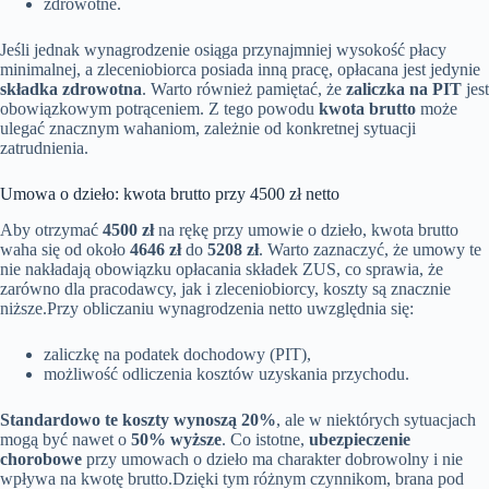
zdrowotne.
Jeśli jednak wynagrodzenie osiąga przynajmniej wysokość płacy
minimalnej, a zleceniobiorca posiada inną pracę, opłacana jest jedynie
składka zdrowotna
. Warto również pamiętać, że
zaliczka na PIT
jest
obowiązkowym potrąceniem. Z tego powodu
kwota brutto
może
ulegać znacznym wahaniom, zależnie od konkretnej sytuacji
zatrudnienia.
Umowa o dzieło: kwota brutto przy 4500 zł netto
Aby otrzymać
4500 zł
na rękę przy umowie o dzieło, kwota brutto
waha się od około
4646 zł
do
5208 zł
. Warto zaznaczyć, że umowy te
nie nakładają obowiązku opłacania składek ZUS, co sprawia, że
zarówno dla pracodawcy, jak i zleceniobiorcy, koszty są znacznie
niższe.Przy obliczaniu wynagrodzenia netto uwzględnia się:
zaliczkę na podatek dochodowy (PIT),
możliwość odliczenia kosztów uzyskania przychodu.
Standardowo te koszty wynoszą 20%
, ale w niektórych sytuacjach
mogą być nawet o
50% wyższe
. Co istotne,
ubezpieczenie
chorobowe
przy umowach o dzieło ma charakter dobrowolny i nie
wpływa na kwotę brutto.Dzięki tym różnym czynnikom, brana pod