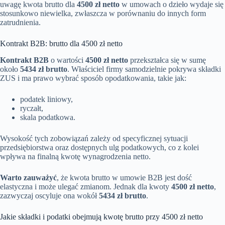
uwagę kwota brutto dla
4500 zł netto
w umowach o dzieło wydaje się
stosunkowo niewielka, zwłaszcza w porównaniu do innych form
zatrudnienia.
Kontrakt B2B: brutto dla 4500 zł netto
Kontrakt B2B
o wartości
4500 zł netto
przekształca się w sumę
około
5434 zł brutto
. Właściciel firmy samodzielnie pokrywa składki
ZUS i ma prawo wybrać sposób opodatkowania, takie jak:
podatek liniowy,
ryczałt,
skala podatkowa.
Wysokość tych zobowiązań zależy od specyficznej sytuacji
przedsiębiorstwa oraz dostępnych ulg podatkowych, co z kolei
wpływa na finalną kwotę wynagrodzenia netto.
Warto zauważyć
, że kwota brutto w umowie B2B jest dość
elastyczna i może ulegać zmianom. Jednak dla kwoty
4500 zł netto
,
zazwyczaj oscyluje ona wokół
5434 zł brutto
.
Jakie składki i podatki obejmują kwotę brutto przy 4500 zł netto