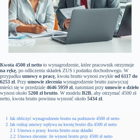
Kwota 4500 zł netto
to wynagrodzenie, które pracownik otrzymuje
na rękę
, po odliczeniu składek ZUS i podatku dochodowego. W
przypadku
umowy o pracę
, kwota brutto wynosi zwykle
od 6117 do
6253 zł
. Przy
umowie zlecenia
wynagrodzenie brutto zazwyczaj
mieści się w przedziale
4646 5959 zł
, natomiast przy
umowie o dzieło
wynosi około
5208 zł brutto
. W modelu
B2B
, aby otrzymać 4500 zł
netto, kwota brutto powinna wynosić około
5434 zł
.
1
Jak obliczyć wynagrodzenie brutto na podstawie 4500 zł netto
2
Jak rodzaj umowy wpływa na kwotę brutto dla 4500 zł netto
2.1
Umowa o pracę: kwota brutto oraz składki
2.2
Umowa zlecenie: ile wynosi brutto przy 4500 zł netto