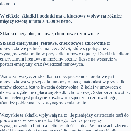
do netto.
W efekcie, składki i podatki mają kluczowy wpływ na różnicę
między kwotą brutto a 4500 zł netto.
Składki emerytalne, rentowe, chorobowe i zdrowotne
Składki emerytalne
,
rentowe
,
chorobowe
i
zdrowotne
to
obowiązkowe płatności na rzecz ZUS, które są potrącane z
wynagrodzenia brutto w przypadku umowy o pracę. Dzięki składkom
emerytalnym i rentowym możemy później liczyć na wsparcie w
postaci emerytury oraz świadczeń rentowych.
Warto zauważyć, że składka na ubezpieczenie chorobowe jest
obowiązkowa w przypadku umowy o pracę, natomiast w przypadku
umów zlecenia jest to kwestia dobrowolna. Z kolei w umowach o
dzieło w ogóle nie opłaca się składki chorobowej. Składka zdrowotna,
której celem jest pokrycie kosztów ubezpieczenia zdrowotnego,
również pobierana jest z wynagrodzenia brutto.
Wszystkie te składki wpływają na to, ile pieniędzy ostatecznie trafi do
pracownika w kwocie netto. Dlatego różnica pomiędzy
wynagrodzeniem brutto a netto jest dość istotna. W umowach zlecenia
składki emerytalne i rentowe są obligatoryjne, natomiast składka