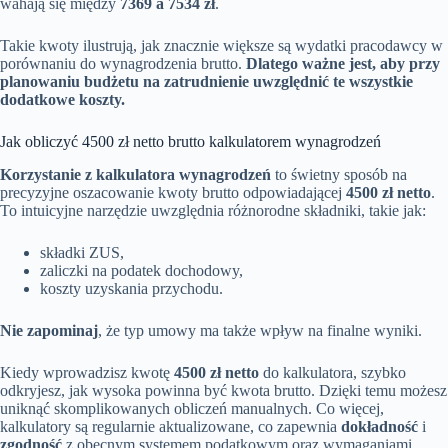
wahają się między
7369 a 7534 zł
.
Takie kwoty ilustrują, jak znacznie większe są wydatki pracodawcy w
porównaniu do wynagrodzenia brutto.
Dlatego ważne jest, aby przy
planowaniu budżetu na zatrudnienie uwzględnić te wszystkie
dodatkowe koszty.
Jak obliczyć 4500 zł netto brutto kalkulatorem wynagrodzeń
Korzystanie z kalkulatora wynagrodzeń
to świetny sposób na
precyzyjne oszacowanie kwoty brutto odpowiadającej
4500 zł netto
.
To intuicyjne narzędzie uwzględnia różnorodne składniki, takie jak:
składki ZUS,
zaliczki na podatek dochodowy,
koszty uzyskania przychodu.
Nie zapominaj
, że typ umowy ma także wpływ na finalne wyniki.
Kiedy wprowadzisz kwotę
4500 zł netto
do kalkulatora, szybko
odkryjesz, jak wysoka powinna być kwota brutto. Dzięki temu możesz
uniknąć skomplikowanych obliczeń manualnych. Co więcej,
kalkulatory są regularnie aktualizowane, co zapewnia
dokładność
i
zgodność
z obecnym systemem podatkowym oraz wymaganiami