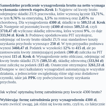
Samodzielne przeliczenie wynagrodzenia brutto na netto wymaga
wykonania czterech etapów.
Krok 1:
Najpierw od kwoty brutto
odejmujesz składki ZUS pracownika, które wynoszą łącznie
13,71%
,
w tym
9,76%
na emerytalną,
1,5%
na rentową oraz
2,45%
na
chorobową. Dla wynagrodzenia
4300 zł
, składki te to
589,53 zł
.
Krok
2:
Następnie od pozostałej kwoty (
4300 zł
minus
589,53 zł
, czyli
3710,47 zł
) wyliczasz składkę zdrowotną, która wynosi
9%
, co daje
333,94 zł
.
Krok 3:
Podstawę opodatkowania PIT uzyskujesz,
odejmując od kwoty brutto składki ZUS oraz standardowe koszty
uzyskania przychodu wynoszące
250 zł
. W tym przypadku podstawa
wynosi
3460,47 zł
. Podatek w wysokości
12%
to
415 zł
, ale po
zastosowaniu kwoty zmniejszającej podatek (
300 zł
) zaliczka na PIT
wynosi
115 zł
.
Krok 4:
Wynagrodzenie netto obliczasz, odejmując od
kwoty brutto składki ZUS (
589,53 zł
), składkę zdrowotną (
333,94 zł
)
oraz zaliczkę na podatek (
115 zł
). Ostatecznie otrzymujesz
3261,53 zł
.
Dostępne w sieci kalkulatory wynagrodzeń automatyzują te wszystkie
działania, a jednocześnie uwzględniają różne ulgi oraz dodatkowe
czynniki, takie jak
PPK
czy podwyższone koszty uzyskania
przychodu.
Jak wybrać optymalną formę zatrudnienia przy kwocie 4300 brutto?
Wybierając formę zatrudnienia przy wynagrodzeniu 4300 zł
,
warto zwrócić uwagę, jak różni się kwota netto, czyli to, co faktycznie