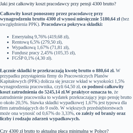
Jaki jest całkowity koszt pracodawcy przy pensji 4300 brutto?
Całkowity koszt ponoszony przez pracodawcę przy
wynagrodzeniu brutto 4300 zł wynosi miesięcznie 5180,64 zł
(bez
uwzględnienia PPK).
Pracodawca pokrywa składki:
Emerytalną 9,76% (419,68 zł),
Rentową 6,5% (279,50 zł),
Wypadkową 1,67% (71,81 zł),
Fundusz pracy 2,45% (105,35 zł),
FGŚP 0,1% (4,30 zł).
Łącznie składki te przekraczają kwotę brutto o 880,64 zł.
W
przypadku przystąpienia firmy do Pracowniczych Planów
Kapitałowych (PPK) dolicza się jeszcze wkład w wysokości 1,5%
wynagrodzenia pracownika, czyli 64,50 zł,
co podnosi całkowity
koszt zatrudnienia do 5245,14 zł.
W praktyce oznacza to
, że
zatrudnienie pracownika to wydatek przekraczający jego pensję brutto
o około 20,5%. Stawka składki wypadkowej 1,67% jest typowa dla
firm zatrudniających do 9 osób. W większych przedsiębiorstwach
może ona wynosić od 0,67% do 3,33%,
co zależy od branży oraz
liczby i rodzaju zdarzeń wypadkowych.
Czy 4300 zł brutto to aktualna płaca minimalna w Polsce?