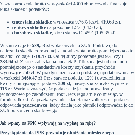
Z wynagrodzenia brutto w wysokości
4300 zł
pracownik finansuje
kilka składek i podatków:
emerytalną składkę
wynoszącą 9,76% (czyli 419,68 zł),
rentową składkę
na poziomie 1,5% (64,50 zł),
chorobową składkę
, która stanowi 2,45% (105,35 zł).
W sumie daje to
589,53 zł
wpłaconych na ZUS. Podstawę do
naliczania składki zdrowotnej stanowi kwota brutto pomniejszona o te
składki, co daje
3710,47 zł
. Od tej sumy pobierane jest 9%, czyli
333,94 zł
. Z kolei zaliczka na podatek PIT liczona jest od dochodu
pomniejszonego o standardowe koszty uzyskania przychodu
wynoszące
250 zł
. W praktyce oznacza to podstawę opodatkowania w
wysokości
3460,47 zł
. Przy stawce podatku 12% i uwzględnieniu
kwoty zmniejszającej podatek
300 zł
, miesięczna zaliczka wyniesie
115 zł
. Warto zaznaczyć, że podatek nie jest odprowadzany
jednorazowo po zakończeniu roku, lecz regularnie co miesiąc, w
formie zaliczki. Za przekazywanie składek oraz zaliczek na podatek
odpowiada
pracodawca
, który działa jako płatnik i odprowadza je do
ZUS oraz urzędu skarbowego.
Jak wpłaty na PPK wpływają na wypłatę na rękę?
Przystąpienie do PPK powoduje obniżenie miesięcznego