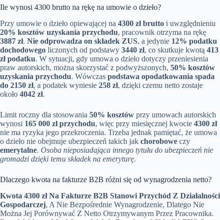
Ile wynosi 4300 brutto na rękę na umowie o dzieło?
Przy umowie o dzieło opiewającej na
4300 zł brutto
i uwzględnieniu
20% kosztów uzyskania przychodu
, pracownik otrzyma na rękę
3887 zł
.
Nie odprowadza on składek ZUS
, a jedynie
12% podatku
dochodowego
liczonych od podstawy
3440 zł
, co skutkuje kwotą
413
zł podatku
. W sytuacji, gdy umowa o dzieło dotyczy przeniesienia
praw autorskich, można skorzystać z podwyższonych,
50% kosztów
uzyskania przychodu
. Wówczas
podstawa opodatkowania spada
do 2150 zł
, a podatek wyniesie
258 zł
, dzięki czemu netto zostaje
około
4042 zł
.
Limit roczny dla stosowania
50% kosztów
przy umowach autorskich
wynosi
165 000 zł przychodu
, więc przy miesięcznej kwocie
4300 zł
nie ma ryzyka jego przekroczenia. Trzeba jednak pamiętać, że umowa
o dzieło nie obejmuje ubezpieczeń takich jak
chorobowe
czy
emerytalne
.
Osoba nieposiadająca innego tytułu do ubezpieczeń nie
gromadzi dzięki temu składek na emeryturę.
Dlaczego kwota na fakturze B2B różni się od wynagrodzenia netto?
Kwota 4300 zł Na Fakturze B2B Stanowi Przychód Z Działalności
Gospodarczej
, A Nie Bezpośrednie Wynagrodzenie, Dlatego Nie
Można Jej Porównywać Z Netto Otrzymywanym Przez Pracownika.