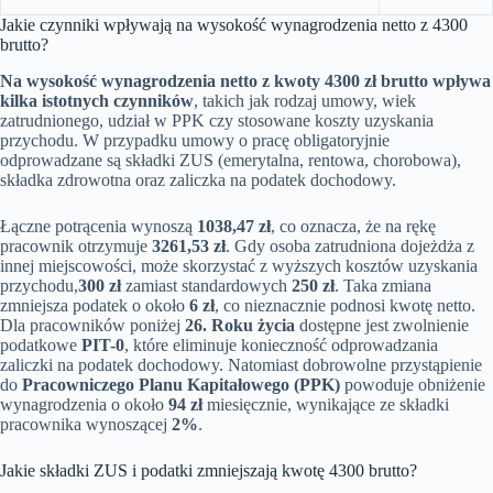
Jakie czynniki wpływają na wysokość wynagrodzenia netto z 4300
brutto?
Na wysokość wynagrodzenia netto z kwoty 4300 zł brutto wpływa
kilka istotnych czynników
, takich jak rodzaj umowy, wiek
zatrudnionego, udział w PPK czy stosowane koszty uzyskania
przychodu. W przypadku umowy o pracę obligatoryjnie
odprowadzane są składki ZUS (emerytalna, rentowa, chorobowa),
składka zdrowotna oraz zaliczka na podatek dochodowy.
Łączne potrącenia wynoszą
1038,47 zł
, co oznacza, że na rękę
pracownik otrzymuje
3261,53 zł
. Gdy osoba zatrudniona dojeżdża z
innej miejscowości, może skorzystać z wyższych kosztów uzyskania
przychodu,
300 zł
zamiast standardowych
250 zł
. Taka zmiana
zmniejsza podatek o około
6 zł
, co nieznacznie podnosi kwotę netto.
Dla pracowników poniżej
26. Roku życia
dostępne jest zwolnienie
podatkowe
PIT-0
, które eliminuje konieczność odprowadzania
zaliczki na podatek dochodowy. Natomiast dobrowolne przystąpienie
do
Pracowniczego Planu Kapitałowego (PPK)
powoduje obniżenie
wynagrodzenia o około
94 zł
miesięcznie, wynikające ze składki
pracownika wynoszącej
2%
.
Jakie składki ZUS i podatki zmniejszają kwotę 4300 brutto?