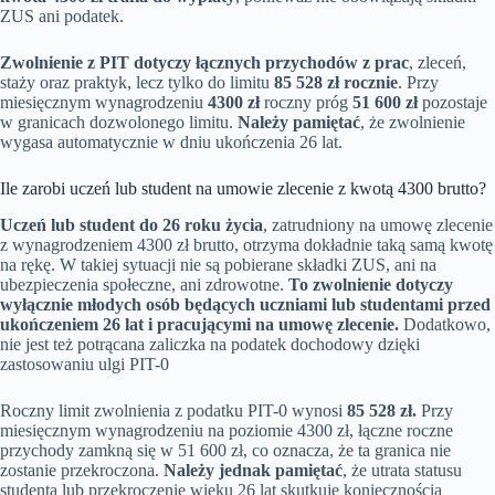
ZUS ani podatek.
Zwolnienie z PIT dotyczy łącznych przychodów z prac
, zleceń,
staży oraz praktyk, lecz tylko do limitu
85 528 zł rocznie
. Przy
miesięcznym wynagrodzeniu
4300 zł
roczny próg
51 600 zł
pozostaje
w granicach dozwolonego limitu.
Należy pamiętać
, że zwolnienie
wygasa automatycznie w dniu ukończenia 26 lat.
Ile zarobi uczeń lub student na umowie zlecenie z kwotą 4300 brutto?
Uczeń lub student do 26 roku życia
, zatrudniony na umowę zlecenie
z wynagrodzeniem 4300 zł brutto, otrzyma dokładnie taką samą kwotę
na rękę. W takiej sytuacji nie są pobierane składki ZUS, ani na
ubezpieczenia społeczne, ani zdrowotne.
To zwolnienie dotyczy
wyłącznie młodych osób będących uczniami lub studentami przed
ukończeniem 26 lat i pracującymi na umowę zlecenie.
Dodatkowo,
nie jest też potrącana zaliczka na podatek dochodowy dzięki
zastosowaniu ulgi PIT-0
Roczny limit zwolnienia z podatku PIT-0 wynosi
85 528 zł.
Przy
miesięcznym wynagrodzeniu na poziomie 4300 zł, łączne roczne
przychody zamkną się w 51 600 zł, co oznacza, że ta granica nie
zostanie przekroczona.
Należy jednak pamiętać
, że utrata statusu
studenta lub przekroczenie wieku 26 lat skutkuje koniecznością