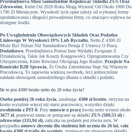
Przedsiębiorca Musi Samodzielnie Regulować Składki ZUS Oraz
Zdrowotne
, Które Od 2026 Roku Mogą Wynosić Od Około 1000 Do
1700 Zł Miesięcznie. Wysokość tych opłat zależy od wybranej formy
opodatkowania i długości prowadzenia firmy, co znacząco wpływa na
dostępne środki.
Po Uwzględnieniu Obowiązkowych Składek Oraz Podatku
Liniowego W Wysokości 19% Lub Ryczałtu
, Netto Z 4300 Zł
Może Być Niższe Niż Standardowa Pensja Z Umowy O Pracę.
Dodatkowo
, Przedsiębiorca Ponosi Inne Wydatki Związane Z
Działalnością, Takie Jak Koszty Księgowości, Oprogramowania Czy
Ubezpieczenia, Które Również Obciążają Jego Budżet.
Przejście Na
Kontrakt B2B Sprawia
, Że Osoba Zatrudniona Staje Się Własnym
Pracodawcą. To zapewnia większą swobodę, lecz jednocześnie
nakłada obowiązek samodzielnego dbania o składki i podatki.
Ile to jest 4300 brutto netto do 26 roku życia?
Osoba poniżej 26 roku życia
, zarabiając
4300 zł brutto
, otrzyma na
konto wyraźnie więcej niż starsi pracownicy, wszystko dzięki
zwolnieniu z PIT-0
. Przy
umowie o pracę
kwota netto wynosi około
3677 zł
, ponieważ mimo że potrącane są składki
ZUS (589,53 zł)
i
zdrowotne (333,94 zł)
, zaliczka na podatek jest równa zeru. W
przypadku
umowy zlecenia dla studenta lub ucznia do 26 lat
,
cała
kwota 4300 zł trafia do wypłaty
, ponieważ nie obowiązują składki