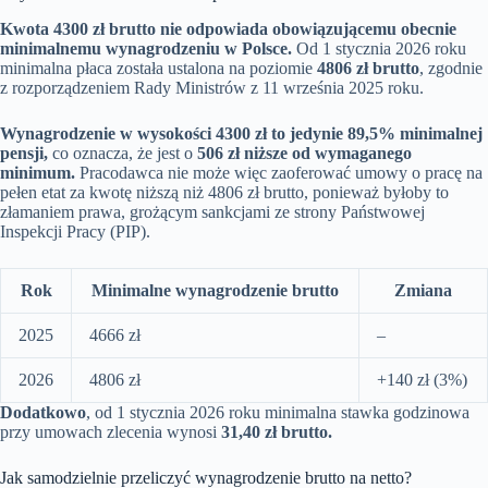
Kwota 4300 zł brutto nie odpowiada obowiązującemu obecnie
minimalnemu wynagrodzeniu w Polsce.
Od 1 stycznia 2026 roku
minimalna płaca została ustalona na poziomie
4806 zł brutto
, zgodnie
z rozporządzeniem Rady Ministrów z 11 września 2025 roku.
Wynagrodzenie w wysokości 4300 zł to jedynie 89,5% minimalnej
pensji,
co oznacza, że jest o
506 zł niższe od wymaganego
minimum.
Pracodawca nie może więc zaoferować umowy o pracę na
pełen etat za kwotę niższą niż 4806 zł brutto, ponieważ byłoby to
złamaniem prawa, grożącym sankcjami ze strony Państwowej
Inspekcji Pracy (PIP).
Rok
Minimalne wynagrodzenie brutto
Zmiana
2025
4666 zł
–
2026
4806 zł
+140 zł (3%)
Dodatkowo
, od 1 stycznia 2026 roku minimalna stawka godzinowa
przy umowach zlecenia wynosi
31,40 zł brutto.
Jak samodzielnie przeliczyć wynagrodzenie brutto na netto?