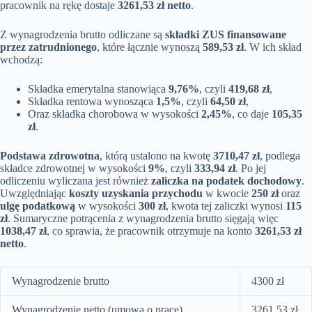
pracownik na rękę dostaje
3261,53 zł netto
.
Z wynagrodzenia brutto odliczane są
składki ZUS finansowane
przez zatrudnionego
, które łącznie wynoszą
589,53 zł
. W ich skład
wchodzą:
Składka emerytalna stanowiąca
9,76%
, czyli
419,68 zł
,
Składka rentowa wynosząca
1,5%
, czyli
64,50 zł
,
Oraz składka chorobowa w wysokości
2,45%
, co daje
105,35
zł
.
Podstawa zdrowotna
, którą ustalono na kwotę
3710,47 zł
, podlega
składce zdrowotnej w wysokości
9%
, czyli
333,94 zł
. Po jej
odliczeniu wyliczana jest również
zaliczka na podatek dochodowy
.
Uwzględniając
koszty uzyskania przychodu
w kwocie
250 zł
oraz
ulgę podatkową
w wysokości
300 zł
, kwota tej zaliczki wynosi
115
zł
. Sumaryczne potrącenia z wynagrodzenia brutto sięgają więc
1038,47 zł
, co sprawia, że pracownik otrzymuje na konto
3261,53 zł
netto
.
Wynagrodzenie brutto
4300 zł
Wynagrodzenie netto (umowa o pracę)
3261,53 zł