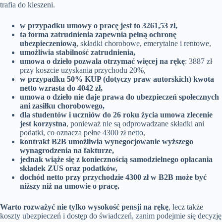
trafia do kieszeni.
w przypadku umowy o pracę jest to 3261,53 zł,
ta forma zatrudnienia zapewnia pełną ochronę
ubezpieczeniową
, składki chorobowe, emerytalne i rentowe,
umożliwia stabilność zatrudnienia,
umowa o dzieło pozwala otrzymać więcej na rękę
: 3887 zł
przy koszcie uzyskania przychodu 20%,
w przypadku 50% KUP (dotyczy praw autorskich) kwota
netto wzrasta do 4042 zł,
umowa o dzieło nie daje prawa do ubezpieczeń społecznych
ani zasiłku chorobowego,
dla studentów i uczniów do 26 roku życia umowa zlecenie
jest korzystna
, ponieważ nie są odprowadzane składki ani
podatki, co oznacza pełne 4300 zł netto,
kontrakt B2B umożliwia wynegocjowanie wyższego
wynagrodzenia na fakturze,
jednak wiąże się z koniecznością samodzielnego opłacania
składek ZUS oraz podatków,
dochód netto przy przychodzie 4300 zł w B2B może być
niższy niż na umowie o pracę.
Warto rozważyć nie tylko wysokość pensji na rękę
, lecz także
koszty ubezpieczeń i dostęp do świadczeń, zanim podejmie się decyzję