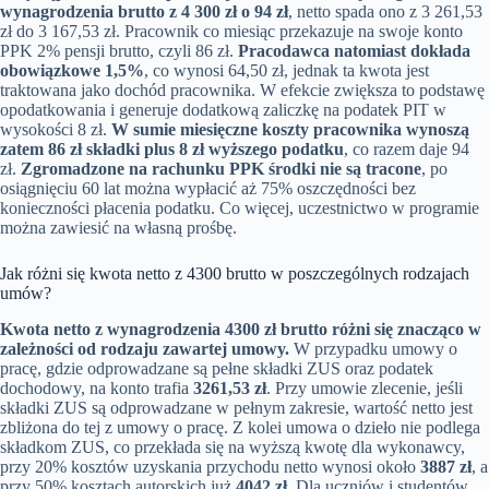
wynagrodzenia brutto z 4 300 zł o 94 zł
, netto spada ono z 3 261,53
zł do 3 167,53 zł. Pracownik co miesiąc przekazuje na swoje konto
PPK 2% pensji brutto, czyli 86 zł.
Pracodawca natomiast dokłada
obowiązkowe 1,5%
, co wynosi 64,50 zł, jednak ta kwota jest
traktowana jako dochód pracownika. W efekcie zwiększa to podstawę
opodatkowania i generuje dodatkową zaliczkę na podatek PIT w
wysokości 8 zł.
W sumie miesięczne koszty pracownika wynoszą
zatem 86 zł składki plus 8 zł wyższego podatku
, co razem daje 94
zł.
Zgromadzone na rachunku PPK środki nie są tracone
, po
osiągnięciu 60 lat można wypłacić aż 75% oszczędności bez
konieczności płacenia podatku. Co więcej, uczestnictwo w programie
można zawiesić na własną prośbę.
Jak różni się kwota netto z 4300 brutto w poszczególnych rodzajach
umów?
Kwota netto z wynagrodzenia 4300 zł brutto różni się znacząco w
zależności od rodzaju zawartej umowy.
W przypadku umowy o
pracę, gdzie odprowadzane są pełne składki ZUS oraz podatek
dochodowy, na konto trafia
3261,53 zł
. Przy umowie zlecenie, jeśli
składki ZUS są odprowadzane w pełnym zakresie, wartość netto jest
zbliżona do tej z umowy o pracę. Z kolei umowa o dzieło nie podlega
składkom ZUS, co przekłada się na wyższą kwotę dla wykonawcy,
przy 20% kosztów uzyskania przychodu netto wynosi około
3887 zł
, a
przy 50% kosztach autorskich już
4042 zł
. Dla uczniów i studentów