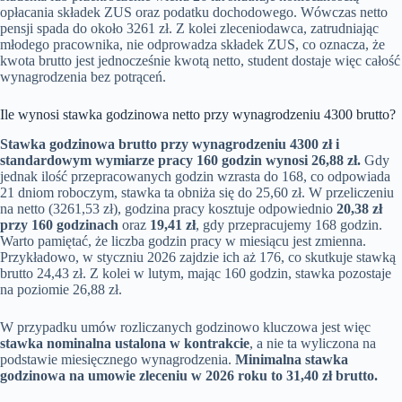
opłacania składek ZUS oraz podatku dochodowego. Wówczas netto
pensji spada do około 3261 zł. Z kolei zleceniodawca, zatrudniając
młodego pracownika, nie odprowadza składek ZUS, co oznacza, że
kwota brutto jest jednocześnie kwotą netto, student dostaje więc całość
wynagrodzenia bez potrąceń.
Ile wynosi stawka godzinowa netto przy wynagrodzeniu 4300 brutto?
Stawka godzinowa brutto przy wynagrodzeniu 4300 zł i
standardowym wymiarze pracy 160 godzin wynosi 26,88 zł.
Gdy
jednak ilość przepracowanych godzin wzrasta do 168, co odpowiada
21 dniom roboczym, stawka ta obniża się do 25,60 zł. W przeliczeniu
na netto (3261,53 zł), godzina pracy kosztuje odpowiednio
20,38 zł
przy 160 godzinach
oraz
19,41 zł
, gdy przepracujemy 168 godzin.
Warto pamiętać, że liczba godzin pracy w miesiącu jest zmienna.
Przykładowo, w styczniu 2026 zajdzie ich aż 176, co skutkuje stawką
brutto 24,43 zł. Z kolei w lutym, mając 160 godzin, stawka pozostaje
na poziomie 26,88 zł.
W przypadku umów rozliczanych godzinowo kluczowa jest więc
stawka nominalna ustalona w kontrakcie
, a nie ta wyliczona na
podstawie miesięcznego wynagrodzenia.
Minimalna stawka
godzinowa na umowie zleceniu w 2026 roku to 31,40 zł brutto.