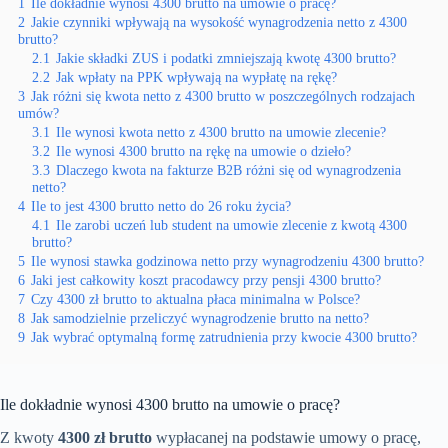
1
Ile dokładnie wynosi 4300 brutto na umowie o pracę?
2
Jakie czynniki wpływają na wysokość wynagrodzenia netto z 4300
brutto?
2.1
Jakie składki ZUS i podatki zmniejszają kwotę 4300 brutto?
2.2
Jak wpłaty na PPK wpływają na wypłatę na rękę?
3
Jak różni się kwota netto z 4300 brutto w poszczególnych rodzajach
umów?
3.1
Ile wynosi kwota netto z 4300 brutto na umowie zlecenie?
3.2
Ile wynosi 4300 brutto na rękę na umowie o dzieło?
3.3
Dlaczego kwota na fakturze B2B różni się od wynagrodzenia
netto?
4
Ile to jest 4300 brutto netto do 26 roku życia?
4.1
Ile zarobi uczeń lub student na umowie zlecenie z kwotą 4300
brutto?
5
Ile wynosi stawka godzinowa netto przy wynagrodzeniu 4300 brutto?
6
Jaki jest całkowity koszt pracodawcy przy pensji 4300 brutto?
7
Czy 4300 zł brutto to aktualna płaca minimalna w Polsce?
8
Jak samodzielnie przeliczyć wynagrodzenie brutto na netto?
9
Jak wybrać optymalną formę zatrudnienia przy kwocie 4300 brutto?
Ile dokładnie wynosi 4300 brutto na umowie o pracę?
Z kwoty
4300 zł brutto
wypłacanej na podstawie umowy o pracę,