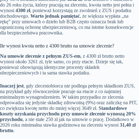
do 26 roku życia, którzy pracują na zleceniu, kwota netto jest pełna i
wynosi
4300 zł
, ponieważ korzystają ze zwolnień z ZUS i podatku
dochodowego.
Warto jednak pamiętać
, że większa wypłata „na
rękę” przy umowach o dzieło lub B2B często oznacza brak lub
ograniczoną ochronę ubezpieczeniową, co ma istotne konsekwencje
dla bezpieczeństwa pracownika.
Ile wynosi kwota netto z 4300 brutto na umowie zlecenie?
Na umowie zlecenie z pełnym ZUS-em
, z 4300 zł brutto netto
wynosi około 3261 zł, tyle samo, co przy etacie. Dzieje się tak,
ponieważ obowiązują identyczne procenty składek
ubezpieczeniowych i ta sama stawka podatku.
Inaczej jest
, gdy zleceniobiorca nie podlega pełnym składkom ZUS,
na przykład gdy równocześnie pracuje na etacie z co najmniej
minimalnym wynagrodzeniem. W takim przypadku ze zlecenia
odprowadza się jedynie składkę zdrowotną (9%) oraz zaliczkę na PIT,
co zwiększa kwotę netto do mniej więcej 3649 zł.
Standardowe
koszty uzyskania przychodu przy umowie zlecenie wynoszą 20%
przychodu
, a nie stałe 250 zł jak na umowie o pracę. Dodatkowo w
2026 roku minimalna stawka godzinowa na zleceniu wynosi
31,40 zł
brutto
.