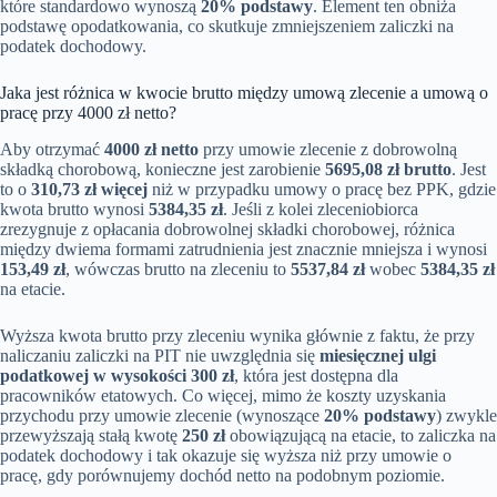
które standardowo wynoszą
20% podstawy
. Element ten obniża
podstawę opodatkowania, co skutkuje zmniejszeniem zaliczki na
podatek dochodowy.
Jaka jest różnica w kwocie brutto między umową zlecenie a umową o
pracę przy 4000 zł netto?
Aby otrzymać
4000 zł netto
przy umowie zlecenie z dobrowolną
składką chorobową, konieczne jest zarobienie
5695,08 zł brutto
. Jest
to o
310,73 zł więcej
niż w przypadku umowy o pracę bez PPK, gdzie
kwota brutto wynosi
5384,35 zł
. Jeśli z kolei zleceniobiorca
zrezygnuje z opłacania dobrowolnej składki chorobowej, różnica
między dwiema formami zatrudnienia jest znacznie mniejsza i wynosi
153,49 zł
, wówczas brutto na zleceniu to
5537,84 zł
wobec
5384,35 zł
na etacie.
Wyższa kwota brutto przy zleceniu wynika głównie z faktu, że przy
naliczaniu zaliczki na PIT nie uwzględnia się
miesięcznej ulgi
podatkowej w wysokości 300 zł
, która jest dostępna dla
pracowników etatowych. Co więcej, mimo że koszty uzyskania
przychodu przy umowie zlecenie (wynoszące
20% podstawy
) zwykle
przewyższają stałą kwotę
250 zł
obowiązującą na etacie, to zaliczka na
podatek dochodowy i tak okazuje się wyższa niż przy umowie o
pracę, gdy porównujemy dochód netto na podobnym poziomie.