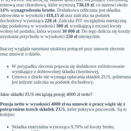
rentową oraz chorobową, które wynoszą
738,19 zł
, co stanowi około
14% wynagrodzenia brutto
. Dodatkowo odliczana jest składka
zdrowotna w wysokości
418,15 zł
oraz zaliczka na podatek
dochodowy wynosząca
228 zł
. Zaliczka PIT uwzględnia miesięczną
ulgę podatkową w wysokości
300 zł
, wynikającą z rocznej kwoty
wolnej od podatku, która wynosi
30 000 zł
. Do tego dolicza się koszty
uzyskania przychodu w wysokości
250 zł
miesięcznie.
Inaczej wygląda natomiast struktura potrąceń przy umowie zlecenie
oraz umowie o dzieło.
W przypadku zlecenia pojawia się dodatkowe zróżnicowanie
wynikające z dobrowolnej składki chorobowej,
Umowa o dzieło nie wymaga opłacania składek ZUS, pobierana
jest jedynie zaliczka na podatek dochodowy.
Jakie składki ZUS obciążają pensję 4000 zł netto?
Pensja netto w wysokości 4000 zł na umowie o pracę wiąże się z
potrąceniem trzech składek ZUS
, które pokrywa pracownik. Są to
kolejno:
Składka emerytalna wynosząca 9,76% od kwoty brutto,