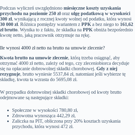
Podczas wyliczeń uwzględniono
miesięczne koszty uzyskania
przychodu na poziomie 250 zł
oraz
ulgę podatkową w wysokości
300 zł
, wynikającą z rocznej kwoty wolnej od podatku, która wynosi
30 000 zł
. Różnica pomiędzy wariantem z
PPK
a bez niego to
161,62
zł brutto
. Wynika to z faktu, że składka na
PPK
obniża bezpośrednio
kwotę netto, jaką pracownik otrzymuje na rękę.
Ile wynosi 4000 zł netto na brutto na umowie zlecenie?
Kwota brutto na umowie zlecenie
, którą trzeba osiągnąć, aby
otrzymać 4000 zł netto, zależy od tego, czy zleceniobiorca decyduje
się na opłacanie dobrowolnej składki chorobowej.
Gdy z niej
rezygnuje
, brutto wyniesie 5537,84 zł, natomiast jeśli wybierze tę
składkę, kwota ta wzrasta do 5695,08 zł.
W przypadku dobrowolnej składki chorobowej od kwoty brutto
odejmowane są następujące składki:
Społeczne w wysokości 780,80 zł,
Zdrowotna wynosząca 442,29 zł,
Zaliczka na PIT, obliczona przy 20% kosztach uzyskania
przychodu, która wynosi 472 zł.