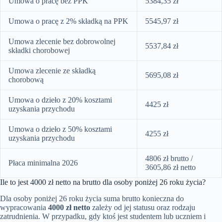
Umowa o pracę bez PPK
5384,35 zł
Umowa o pracę z 2% składką na PPK
5545,97 zł
Umowa zlecenie bez dobrowolnej
5537,84 zł
składki chorobowej
Umowa zlecenie ze składką
5695,08 zł
chorobową
Umowa o dzieło z 20% kosztami
4425 zł
uzyskania przychodu
Umowa o dzieło z 50% kosztami
4255 zł
uzyskania przychodu
4806 zł brutto /
Płaca minimalna 2026
3605,86 zł netto
Ile to jest 4000 zł netto na brutto dla osoby poniżej 26 roku życia?
Dla osoby poniżej 26 roku życia suma brutto konieczna do
wypracowania
4000 zł netto
zależy od jej statusu oraz rodzaju
zatrudnienia. W przypadku, gdy ktoś jest studentem lub uczniem i