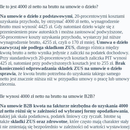
Ile to jest 4000 zł netto na brutto na umowie o dzieło?
Na umowie o dzieło z podstawowymi
, 20-procentowymi kosztami
uzyskania przychodu, by otrzymać 4000 zł netto, wynagrodzenie
brutto musi wynosić 4425 zł. Gdy natomiast dzieło wiąże się z
przeniesieniem praw autorskich i można zastosować podwyższone,
50-procentowe koszty uzyskania przychodu, wystarczy już niższe
wynagrodzenie brutto, 4255 zł, czyli o 170 zł mniej.
Umowa o dzieło
zazwyczaj nie podlega składkom ZUS
, dlatego różnica między
kwotą brutto a netto wynika jedynie z zaliczki na podatek dochodowy.
Przy standardowych 20-procentowych kosztach zaliczka PIT wynosi
425 zł, natomiast przy podwyższonych kosztach jest to 255 zł.
Brak
konieczności odprowadzania składek ZUS na umowie o dzieło
sprawia
, że kwota brutto potrzebna do uzyskania takiego samego
netto jest znacznie niższa niż w przypadku umowy o pracę lub umowy
zlecenia.
Ile wynosi 4000 zł netto na brutto na umowie B2B?
Na umowie B2B kwota na fakturze niezbędna do uzyskania 4000
zł netto różni się w zależności od wybranej formy opodatkowania
,
takiej jak skala podatkowa, podatek liniowy czy ryczałt. Istotne są
także
składki ZUS oraz zdrowotne
, które często mają charakter stały
i nie zmieniają się bezpośrednio w zależności od wartości wystawionej