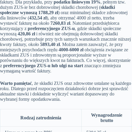
faktury. Dla przykładu, przy
podatku liniowym 19%
, pełnym tzw.
dużym ZUS-ie bez dobrowolnej składki chorobowej (
składki
społeczne wynoszą 1788,29 zł
) oraz minimalnej składce zdrowotnej
dla liniowców (
432,54 zł
), aby otrzymać 4000 zł netto, trzeba
wystawić fakturę na około
7260,83 zł
. Natomiast przedsiębiorca
korzystający z
preferencyjnego ZUS-u
, gdzie składki społeczne
wynoszą
420,86 zł
i również nie obejmują dobrowolnej składki
chorobowej, potrzebuje przy tych samych warunkach znacznie niższej
kwoty faktury, około
5893,40 zł
. Można zatem zauważyć, że przy
mniejszych przychodach rzędu
4000-6000 zł
obciążenia związane ze
składkami ZUS i zdrowotnym są proporcjonalnie wyższe w
porównaniu do większych kwot na fakturach. Co więcej, skorzystanie
z
preferencyjnego ZUS-u lub ulgi na start
znacząco zmniejsza
wymaganą wartość faktury.
Warto pamiętać
, że składki ZUS oraz zdrowotne ustalane są każdego
roku. Dlatego przed rozpoczęciem działalności dobrze jest sprawdzić
aktualne stawki i dokładnie wyliczyć wariant dopasowany do
wybranej formy opodatkowania.
Wynagrodzenie
Rodzaj zatrudnienia
brutto