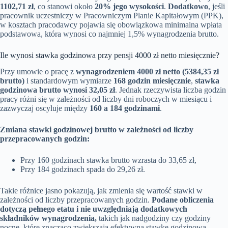
1102,71 zł
, co stanowi około
20% jego wysokości
.
Dodatkowo
, jeśli
pracownik uczestniczy w Pracowniczym Planie Kapitałowym (PPK),
w kosztach pracodawcy pojawia się obowiązkowa minimalna wpłata
podstawowa, która wynosi co najmniej 1,5% wynagrodzenia brutto.
Ile wynosi stawka godzinowa przy pensji 4000 zł netto miesięcznie?
Przy umowie o pracę z
wynagrodzeniem 4000 zł netto (5384,35 zł
brutto)
i standardowym wymiarze
168 godzin miesięcznie
,
stawka
godzinowa brutto wynosi 32,05 zł
. Jednak rzeczywista liczba godzin
pracy różni się w zależności od liczby dni roboczych w miesiącu i
zazwyczaj oscyluje między
160 a 184 godzinami
.
Zmiana stawki godzinowej brutto w zależności od liczby
przepracowanych godzin:
Przy 160 godzinach stawka brutto wzrasta do 33,65 zł,
Przy 184 godzinach spada do 29,26 zł.
Takie różnice jasno pokazują, jak zmienia się wartość stawki w
zależności od liczby przepracowanych godzin.
Podane obliczenia
dotyczą pełnego etatu i nie uwzględniają dodatkowych
składników wynagrodzenia,
takich jak nadgodziny czy godziny
nocne, które znacząco zwiększają efektywną stawkę godzinową.