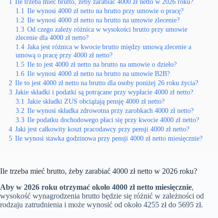
1
Ile trzeba mieć brutto, żeby zarabiać 4000 zł netto w 2026 roku?
1.1
Ile wynosi 4000 zł netto na brutto przy umowie o pracę?
1.2
Ile wynosi 4000 zł netto na brutto na umowie zlecenie?
1.3
Od czego zależy różnica w wysokości brutto przy umowie
zlecenie dla 4000 zł netto?
1.4
Jaka jest różnica w kwocie brutto między umową zlecenie a
umową o pracę przy 4000 zł netto?
1.5
Ile to jest 4000 zł netto na brutto na umowie o dzieło?
1.6
Ile wynosi 4000 zł netto na brutto na umowie B2B?
2
Ile to jest 4000 zł netto na brutto dla osoby poniżej 26 roku życia?
3
Jakie składki i podatki są potrącane przy wypłacie 4000 zł netto?
3.1
Jakie składki ZUS obciążają pensję 4000 zł netto?
3.2
Ile wynosi składka zdrowotna przy zarobkach 4000 zł netto?
3.3
Ile podatku dochodowego płaci się przy kwocie 4000 zł netto?
4
Jaki jest całkowity koszt pracodawcy przy pensji 4000 zł netto?
5
Ile wynosi stawka godzinowa przy pensji 4000 zł netto miesięcznie?
Ile trzeba mieć brutto, żeby zarabiać 4000 zł netto w 2026 roku?
Aby w 2026 roku otrzymać około 4000 zł netto miesięcznie
,
wysokość wynagrodzenia brutto będzie się różnić w zależności od
rodzaju zatrudnienia i może wynosić od około 4255 zł do 5695 zł.