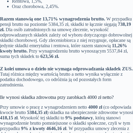
Rentowa, 1,5%,
Oraz chorobowa, 2,45%.
Razem stanowią one 13,71% wynagrodzenia brutto.
W przypadku
pensji brutto na poziomie 5384,35 zł, składki te łącznie sięgają
738,19
zł.
Dla osób zatrudnionych na umowę zlecenie, wysokość
odprowadzanych składek zależy od wyboru dotyczącego dobrowolnej
składki chorobowej. Gdy zleceniobiorca z niej rezygnuje, opłacane są
jedynie składki emerytalna i rentowa, które razem stanowią
11,26%
kwoty brutto.
Przy wynagrodzeniu brutto wynoszącym 5537,84 zł,
suma tych składek to
623,56 zł.
Z kolei umowa o dzieło nie wymaga odprowadzania składek ZUS.
Tutaj różnica między wartością brutto a netto wynika wyłącznie z
podatku dochodowego, co odróżnia ją od pozostałych form
zatrudnienia.
Ile wynosi składka zdrowotna przy zarobkach 4000 zł netto?
Przy umowie o pracę z wynagrodzeniem netto
4000 zł
(co odpowiada
kwocie brutto
5384,35 zł
) składka na ubezpieczenie zdrowotne wynosi
418,15 zł
. Wysokość tej składki to
9% podstawy
, którą stanowi
wynagrodzenie brutto pomniejszone o składki społeczne, czyli w tym
przypadku
9% z kwoty 4646,16 zł
. W przypadku umowy zlecenia z