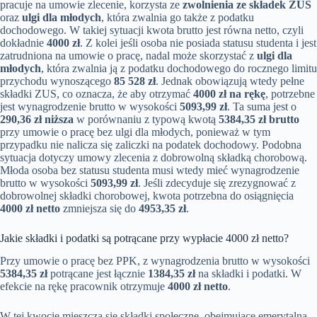
pracuje na umowie zlecenie, korzysta ze
zwolnienia ze składek ZUS
oraz
ulgi dla młodych
, która zwalnia go także z podatku
dochodowego. W takiej sytuacji kwota brutto jest równa netto, czyli
dokładnie
4000 zł
. Z kolei jeśli osoba nie posiada statusu studenta i jest
zatrudniona na umowie o pracę, nadal może skorzystać z
ulgi dla
młodych
, która zwalnia ją z podatku dochodowego do rocznego limitu
przychodu wynoszącego
85 528 zł
. Jednak obowiązują wtedy pełne
składki ZUS, co oznacza, że aby otrzymać
4000 zł na rękę
, potrzebne
jest wynagrodzenie brutto w wysokości
5093,99 zł
. Ta suma jest o
290,36 zł niższa
w porównaniu z typową kwotą
5384,35 zł brutto
przy umowie o pracę bez ulgi dla młodych, ponieważ w tym
przypadku nie nalicza się zaliczki na podatek dochodowy. Podobna
sytuacja dotyczy umowy zlecenia z dobrowolną składką chorobową.
Młoda osoba bez statusu studenta musi wtedy mieć wynagrodzenie
brutto w wysokości
5093,99 zł
. Jeśli zdecyduje się zrezygnować z
dobrowolnej składki chorobowej, kwota potrzebna do osiągnięcia
4000 zł netto
zmniejsza się do
4953,35 zł
.
Jakie składki i podatki są potrącane przy wypłacie 4000 zł netto?
Przy umowie o pracę bez PPK, z wynagrodzenia brutto w wysokości
5384,35 zł
potrącane jest łącznie
1384,35 zł
na składki i podatki. W
efekcie na rękę pracownik otrzymuje
4000 zł netto
.
W tej kwocie mieszczą się składki społeczne, obejmujące emerytalną,