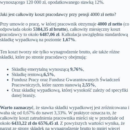
wynoszącego 120 000 zł, opodatkowanego stawką 12%.
Jaki jest całkowity koszt pracodawcy przy pensji 4000 zł netto?
Przy umowie o pracę, w której pracownik otrzymuje
4000 zł netto
(co
odpowiada około
5384,35 zł brutto
), całkowity miesięczny koszt
pracodawcy to około
6487,06 zł
. Kalkulacja uwzględnia standardową
składkę wypadkową na poziomie
1,67%
.
Ten koszt tworzy nie tylko wynagrodzenie brutto, ale także różne
składki, które po stronie pracodawcy obejmują:
Składkę emerytalną wynoszącą
9,76%
,
Składkę rentową,
6,5%
,
Fundusz Pracy oraz Fundusz Gwarantowanych Świadczeń
Pracowniczych, które razem stanowią
2,55%
,
Oraz składkę wypadkową, której wysokość zależy od specyfiki
danej branży.
Warto zaznaczyć
, że stawka składki wypadkowej jest zróżnicowana i
waha się od 0,67% do nawet 3,33%. W praktyce oznacza to, że
całkowity koszt zatrudnienia pracownika mieści się w przedziale od
około
6433,22 zł do 6576,45 zł
. Z powyższych wartości wynika, że
narzut ze strony składek na wynagrodzenie brutto to mniej więcej