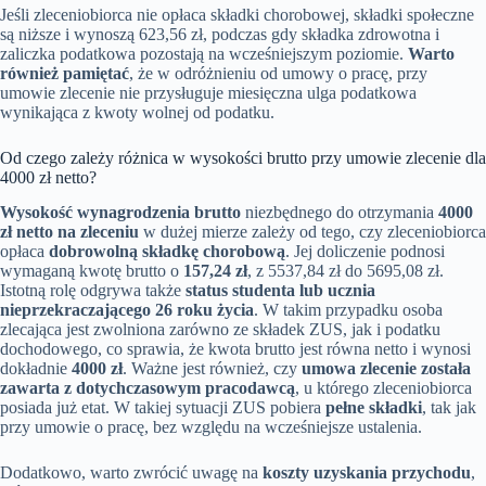
Jeśli zleceniobiorca nie opłaca składki chorobowej, składki społeczne
są niższe i wynoszą 623,56 zł, podczas gdy składka zdrowotna i
zaliczka podatkowa pozostają na wcześniejszym poziomie.
Warto
również pamiętać
, że w odróżnieniu od umowy o pracę, przy
umowie zlecenie nie przysługuje miesięczna ulga podatkowa
wynikająca z kwoty wolnej od podatku.
Od czego zależy różnica w wysokości brutto przy umowie zlecenie dla
4000 zł netto?
Wysokość wynagrodzenia brutto
niezbędnego do otrzymania
4000
zł netto na zleceniu
w dużej mierze zależy od tego, czy zleceniobiorca
opłaca
dobrowolną składkę chorobową
. Jej doliczenie podnosi
wymaganą kwotę brutto o
157,24 zł
, z 5537,84 zł do 5695,08 zł.
Istotną rolę odgrywa także
status studenta lub ucznia
nieprzekraczającego 26 roku życia
. W takim przypadku osoba
zlecająca jest zwolniona zarówno ze składek ZUS, jak i podatku
dochodowego, co sprawia, że kwota brutto jest równa netto i wynosi
dokładnie
4000 zł
. Ważne jest również, czy
umowa zlecenie została
zawarta z dotychczasowym pracodawcą
, u którego zleceniobiorca
posiada już etat. W takiej sytuacji ZUS pobiera
pełne składki
, tak jak
przy umowie o pracę, bez względu na wcześniejsze ustalenia.
Dodatkowo, warto zwrócić uwagę na
koszty uzyskania przychodu
,