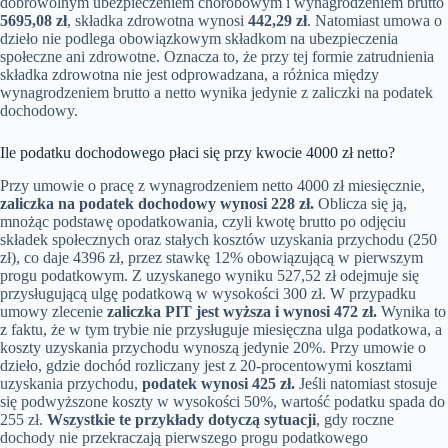
dobrowolnym ubezpieczeniem chorobowym i wynagrodzeniem brutto
5695,08 zł
, składka zdrowotna wynosi
442,29 zł
. Natomiast umowa o
dzieło nie podlega obowiązkowym składkom na ubezpieczenia
społeczne ani zdrowotne. Oznacza to, że przy tej formie zatrudnienia
składka zdrowotna nie jest odprowadzana, a różnica między
wynagrodzeniem brutto a netto wynika jedynie z zaliczki na podatek
dochodowy.
Ile podatku dochodowego płaci się przy kwocie 4000 zł netto?
Przy umowie o pracę z wynagrodzeniem netto 4000 zł miesięcznie,
zaliczka na podatek dochodowy wynosi 228 zł.
Oblicza się ją,
mnożąc podstawę opodatkowania, czyli kwotę brutto po odjęciu
składek społecznych oraz stałych kosztów uzyskania przychodu (250
zł), co daje 4396 zł, przez stawkę 12% obowiązującą w pierwszym
progu podatkowym. Z uzyskanego wyniku 527,52 zł odejmuje się
przysługującą ulgę podatkową w wysokości 300 zł. W przypadku
umowy zlecenie
zaliczka PIT jest wyższa i wynosi 472 zł.
Wynika to
z faktu, że w tym trybie nie przysługuje miesięczna ulga podatkowa, a
koszty uzyskania przychodu wynoszą jedynie 20%. Przy umowie o
dzieło, gdzie dochód rozliczany jest z 20-procentowymi kosztami
uzyskania przychodu,
podatek wynosi 425 zł.
Jeśli natomiast stosuje
się podwyższone koszty w wysokości 50%, wartość podatku spada do
255 zł.
Wszystkie te przykłady dotyczą sytuacji
, gdy roczne
dochody nie przekraczają pierwszego progu podatkowego