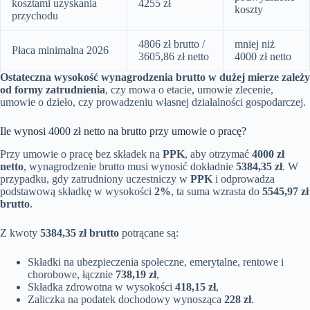
kosztami uzyskania
4255 zł
koszty
przychodu
4806 zł brutto /
mniej niż
Płaca minimalna 2026
3605,86 zł netto
4000 zł netto
Ostateczna wysokość wynagrodzenia brutto w dużej mierze zależy
od formy zatrudnienia
, czy mowa o etacie, umowie zlecenie,
umowie o dzieło, czy prowadzeniu własnej działalności gospodarczej.
Ile wynosi 4000 zł netto na brutto przy umowie o pracę?
Przy umowie o pracę bez składek na
PPK
, aby otrzymać
4000 zł
netto
, wynagrodzenie brutto musi wynosić dokładnie
5384,35 zł
. W
przypadku, gdy zatrudniony uczestniczy w
PPK
i odprowadza
podstawową składkę w wysokości
2%
, ta suma wzrasta do
5545,97 zł
brutto
.
Z kwoty
5384,35 zł brutto
potrącane są:
Składki na ubezpieczenia społeczne, emerytalne, rentowe i
chorobowe, łącznie
738,19 zł
,
Składka zdrowotna w wysokości
418,15 zł
,
Zaliczka na podatek dochodowy wynosząca
228 zł
.