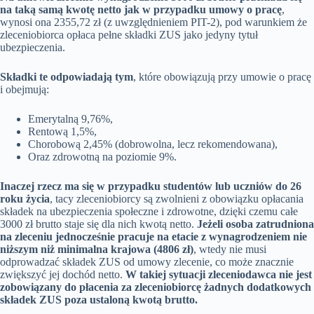
na taką samą kwotę netto jak w przypadku umowy o pracę
,
wynosi ona 2355,72 zł (z uwzględnieniem PIT-2), pod warunkiem że
zleceniobiorca opłaca pełne składki ZUS jako jedyny tytuł
ubezpieczenia.
Składki te odpowiadają tym
, które obowiązują przy umowie o pracę
i obejmują:
Emerytalną 9,76%,
Rentową 1,5%,
Chorobową 2,45% (dobrowolna, lecz rekomendowana),
Oraz zdrowotną na poziomie 9%.
Inaczej rzecz ma się w przypadku studentów lub uczniów do 26
roku życia
, tacy zleceniobiorcy są zwolnieni z obowiązku opłacania
składek na ubezpieczenia społeczne i zdrowotne, dzięki czemu całe
3000 zł brutto staje się dla nich kwotą netto.
Jeżeli osoba zatrudniona
na zleceniu jednocześnie pracuje na etacie z wynagrodzeniem nie
niższym niż minimalna krajowa (4806 zł)
, wtedy nie musi
odprowadzać składek ZUS od umowy zlecenie, co może znacznie
zwiększyć jej dochód netto.
W takiej sytuacji zleceniodawca nie jest
zobowiązany do płacenia za zleceniobiorcę żadnych dodatkowych
składek ZUS poza ustaloną kwotą brutto.