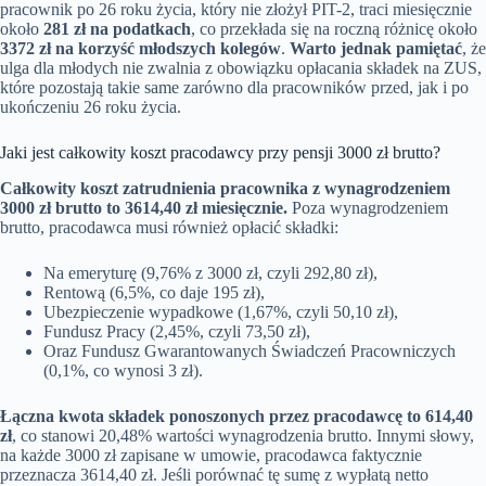
pracownik po 26 roku życia, który nie złożył PIT-2, traci miesięcznie
około
281 zł na podatkach
, co przekłada się na roczną różnicę około
3372 zł na korzyść młodszych kolegów
.
Warto jednak pamiętać
, że
ulga dla młodych nie zwalnia z obowiązku opłacania składek na ZUS,
które pozostają takie same zarówno dla pracowników przed, jak i po
ukończeniu 26 roku życia.
Jaki jest całkowity koszt pracodawcy przy pensji 3000 zł brutto?
Całkowity koszt zatrudnienia pracownika z wynagrodzeniem
3000 zł brutto to 3614,40 zł miesięcznie.
Poza wynagrodzeniem
brutto, pracodawca musi również opłacić składki:
Na emeryturę (9,76% z 3000 zł, czyli 292,80 zł),
Rentową (6,5%, co daje 195 zł),
Ubezpieczenie wypadkowe (1,67%, czyli 50,10 zł),
Fundusz Pracy (2,45%, czyli 73,50 zł),
Oraz Fundusz Gwarantowanych Świadczeń Pracowniczych
(0,1%, co wynosi 3 zł).
Łączna kwota składek ponoszonych przez pracodawcę to 614,40
zł
, co stanowi 20,48% wartości wynagrodzenia brutto. Innymi słowy,
na każde 3000 zł zapisane w umowie, pracodawca faktycznie
przeznacza 3614,40 zł. Jeśli porównać tę sumę z wypłatą netto