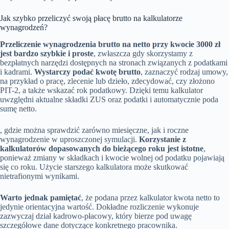
Jak szybko przeliczyć swoją płacę brutto na kalkulatorze
wynagrodzeń?
Przeliczenie wynagrodzenia brutto na netto przy kwocie 3000 zł
jest bardzo szybkie i proste
, zwłaszcza gdy skorzystamy z
bezpłatnych narzędzi dostępnych na stronach związanych z podatkami
i kadrami.
Wystarczy podać kwotę brutto
, zaznaczyć rodzaj umowy,
na przykład o pracę, zlecenie lub dzieło, zdecydować, czy złożono
PIT-2, a także wskazać rok podatkowy. Dzięki temu kalkulator
uwzględni aktualne składki ZUS oraz podatki i automatycznie poda
sumę netto.
, gdzie można sprawdzić zarówno miesięczne, jak i roczne
wynagrodzenie w uproszczonej symulacji.
Korzystanie z
kalkulatorów dopasowanych do bieżącego roku jest istotne
,
ponieważ zmiany w składkach i kwocie wolnej od podatku pojawiają
się co roku. Użycie starszego kalkulatora może skutkować
nietrafionymi wynikami.
Warto jednak pamiętać
, że podana przez kalkulator kwota netto to
jedynie orientacyjna wartość. Dokładne rozliczenie wykonuje
zazwyczaj dział kadrowo-płacowy, który bierze pod uwagę
szczegółowe dane dotyczące konkretnego pracownika.