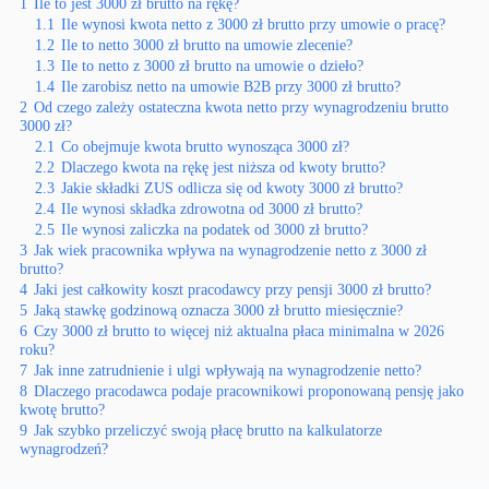
1
Ile to jest 3000 zł brutto na rękę?
1.1
Ile wynosi kwota netto z 3000 zł brutto przy umowie o pracę?
1.2
Ile to netto 3000 zł brutto na umowie zlecenie?
1.3
Ile to netto z 3000 zł brutto na umowie o dzieło?
1.4
Ile zarobisz netto na umowie B2B przy 3000 zł brutto?
2
Od czego zależy ostateczna kwota netto przy wynagrodzeniu brutto
3000 zł?
2.1
Co obejmuje kwota brutto wynosząca 3000 zł?
2.2
Dlaczego kwota na rękę jest niższa od kwoty brutto?
2.3
Jakie składki ZUS odlicza się od kwoty 3000 zł brutto?
2.4
Ile wynosi składka zdrowotna od 3000 zł brutto?
2.5
Ile wynosi zaliczka na podatek od 3000 zł brutto?
3
Jak wiek pracownika wpływa na wynagrodzenie netto z 3000 zł
brutto?
4
Jaki jest całkowity koszt pracodawcy przy pensji 3000 zł brutto?
5
Jaką stawkę godzinową oznacza 3000 zł brutto miesięcznie?
6
Czy 3000 zł brutto to więcej niż aktualna płaca minimalna w 2026
roku?
7
Jak inne zatrudnienie i ulgi wpływają na wynagrodzenie netto?
8
Dlaczego pracodawca podaje pracownikowi proponowaną pensję jako
kwotę brutto?
9
Jak szybko przeliczyć swoją płacę brutto na kalkulatorze
wynagrodzeń?