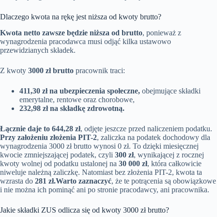
Dlaczego kwota na rękę jest niższa od kwoty brutto?
Kwota netto zawsze będzie niższa od brutto
, ponieważ z
wynagrodzenia pracodawca musi odjąć kilka ustawowo
przewidzianych składek.
Z kwoty
3000 zł brutto
pracownik traci:
411,30 zł na ubezpieczenia społeczne,
obejmujące składki
emerytalne, rentowe oraz chorobowe,
232,98 zł na składkę zdrowotną.
Łącznie daje to 644,28 zł
, odjęte jeszcze przed naliczeniem podatku.
Przy założeniu złożenia PIT-2
, zaliczka na podatek dochodowy dla
wynagrodzenia 3000 zł brutto wynosi 0 zł. To dzięki miesięcznej
kwocie zmniejszającej podatek, czyli
300 zł
, wynikającej z rocznej
kwoty wolnej od podatku ustalonej na
30 000 zł
, która całkowicie
niweluje należną zaliczkę. Natomiast bez złożenia PIT-2, kwota ta
wzrasta do
281 zł.
Warto zaznaczyć
, że te potrącenia są obowiązkowe
i nie można ich pominąć ani po stronie pracodawcy, ani pracownika.
Jakie składki ZUS odlicza się od kwoty 3000 zł brutto?