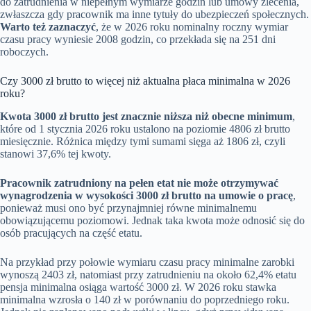
do zatrudnienia w niepełnym wymiarze godzin lub umowy zlecenia,
zwłaszcza gdy pracownik ma inne tytuły do ubezpieczeń społecznych.
Warto też zaznaczyć
, że w 2026 roku nominalny roczny wymiar
czasu pracy wyniesie 2008 godzin, co przekłada się na 251 dni
roboczych.
Czy 3000 zł brutto to więcej niż aktualna płaca minimalna w 2026
roku?
Kwota 3000 zł brutto jest znacznie niższa niż obecne minimum
,
które od 1 stycznia 2026 roku ustalono na poziomie 4806 zł brutto
miesięcznie. Różnica między tymi sumami sięga aż 1806 zł, czyli
stanowi 37,6% tej kwoty.
Pracownik zatrudniony na pełen etat nie może otrzymywać
wynagrodzenia w wysokości 3000 zł brutto na umowie o pracę
,
ponieważ musi ono być przynajmniej równe minimalnemu
obowiązującemu poziomowi. Jednak taka kwota może odnosić się do
osób pracujących na część etatu.
Na przykład przy połowie wymiaru czasu pracy minimalne zarobki
wynoszą 2403 zł, natomiast przy zatrudnieniu na około 62,4% etatu
pensja minimalna osiąga wartość 3000 zł. W 2026 roku stawka
minimalna wzrosła o 140 zł w porównaniu do poprzedniego roku.