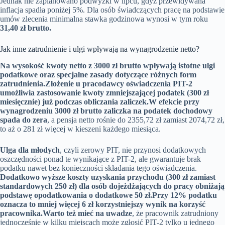
Jednak nie zaplanowano podwyżki w lipcu, gdyż przewidywana
inflacja spadła poniżej 5%. Dla osób świadczących pracę na podstawie
umów zlecenia minimalna stawka godzinowa wynosi w tym roku
31,40 zł brutto.
Jak inne zatrudnienie i ulgi wpływają na wynagrodzenie netto?
Na wysokość kwoty netto z 3000 zł brutto wpływają istotne ulgi
podatkowe oraz specjalne zasady dotyczące różnych form
zatrudnienia.
Złożenie u pracodawcy oświadczenia PIT-2
umożliwia zastosowanie kwoty zmniejszającej podatek (300 zł
miesięcznie) już podczas obliczania zaliczek.
W efekcie przy
wynagrodzeniu 3000 zł brutto zaliczka na podatek dochodowy
spada do zera
, a pensja netto rośnie do 2355,72 zł zamiast 2074,72 zł,
to aż o 281 zł więcej w kieszeni każdego miesiąca.
Ulga dla młodych
, czyli zerowy PIT, nie przynosi dodatkowych
oszczędności ponad te wynikające z PIT-2, ale gwarantuje brak
podatku nawet bez konieczności składania tego oświadczenia.
Dodatkowo wyższe koszty uzyskania przychodu (300 zł zamiast
standardowych 250 zł) dla osób dojeżdżających do pracy obniżają
podstawę opodatkowania o dodatkowe 50 zł.
Przy 12% podatku
oznacza to mniej więcej 6 zł korzystniejszy wynik na korzyść
pracownika.
Warto też mieć na uwadze
, że pracownik zatrudniony
jednocześnie w kilku miejscach może zgłosić PIT-2 tylko u jednego