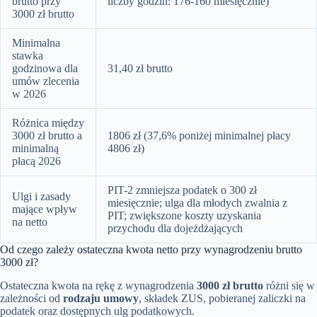
brutto przy
liczby godzin: 176-160 miesięcznie)
3000 zł brutto
Minimalna
stawka
godzinowa dla
31,40 zł brutto
umów zlecenia
w 2026
Różnica między
3000 zł brutto a
1806 zł (37,6% poniżej minimalnej płacy
minimalną
4806 zł)
płacą 2026
PIT-2 zmniejsza podatek o 300 zł
Ulgi i zasady
miesięcznie; ulga dla młodych zwalnia z
mające wpływ
PIT; zwiększone koszty uzyskania
na netto
przychodu dla dojeżdżających
Od czego zależy ostateczna kwota netto przy wynagrodzeniu brutto
3000 zł?
Ostateczna kwota na rękę z wynagrodzenia
3000 zł brutto
różni się w
zależności od
rodzaju umowy
, składek ZUS, pobieranej zaliczki na
podatek oraz dostępnych ulg podatkowych.