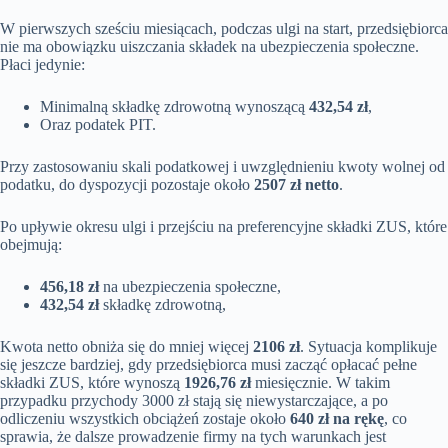
W pierwszych sześciu miesiącach, podczas ulgi na start, przedsiębiorca
nie ma obowiązku uiszczania składek na ubezpieczenia społeczne.
Płaci jedynie:
Minimalną składkę zdrowotną wynoszącą
432,54 zł
,
Oraz podatek PIT.
Przy zastosowaniu skali podatkowej i uwzględnieniu kwoty wolnej od
podatku, do dyspozycji pozostaje około
2507 zł netto
.
Po upływie okresu ulgi i przejściu na preferencyjne składki ZUS, które
obejmują:
456,18 zł
na ubezpieczenia społeczne,
432,54 zł
składkę zdrowotną,
Kwota netto obniża się do mniej więcej
2106 zł
. Sytuacja komplikuje
się jeszcze bardziej, gdy przedsiębiorca musi zacząć opłacać pełne
składki ZUS, które wynoszą
1926,76 zł
miesięcznie. W takim
przypadku przychody 3000 zł stają się niewystarczające, a po
odliczeniu wszystkich obciążeń zostaje około
640 zł na rękę
, co
sprawia, że dalsze prowadzenie firmy na tych warunkach jest