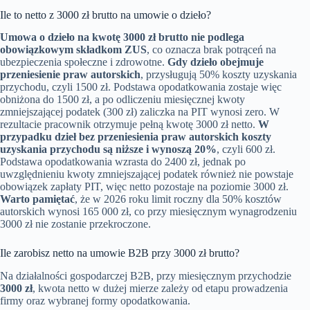
Ile to netto z 3000 zł brutto na umowie o dzieło?
Umowa o dzieło na kwotę 3000 zł brutto nie podlega
obowiązkowym składkom ZUS
, co oznacza brak potrąceń na
ubezpieczenia społeczne i zdrowotne.
Gdy dzieło obejmuje
przeniesienie praw autorskich
, przysługują 50% koszty uzyskania
przychodu, czyli 1500 zł. Podstawa opodatkowania zostaje więc
obniżona do 1500 zł, a po odliczeniu miesięcznej kwoty
zmniejszającej podatek (300 zł) zaliczka na PIT wynosi zero. W
rezultacie pracownik otrzymuje pełną kwotę 3000 zł netto.
W
przypadku dzieł bez przeniesienia praw autorskich koszty
uzyskania przychodu są niższe i wynoszą 20%
, czyli 600 zł.
Podstawa opodatkowania wzrasta do 2400 zł, jednak po
uwzględnieniu kwoty zmniejszającej podatek również nie powstaje
obowiązek zapłaty PIT, więc netto pozostaje na poziomie 3000 zł.
Warto pamiętać
, że w 2026 roku limit roczny dla 50% kosztów
autorskich wynosi 165 000 zł, co przy miesięcznym wynagrodzeniu
3000 zł nie zostanie przekroczone.
Ile zarobisz netto na umowie B2B przy 3000 zł brutto?
Na działalności gospodarczej B2B, przy miesięcznym przychodzie
3000 zł
, kwota netto w dużej mierze zależy od etapu prowadzenia
firmy oraz wybranej formy opodatkowania.