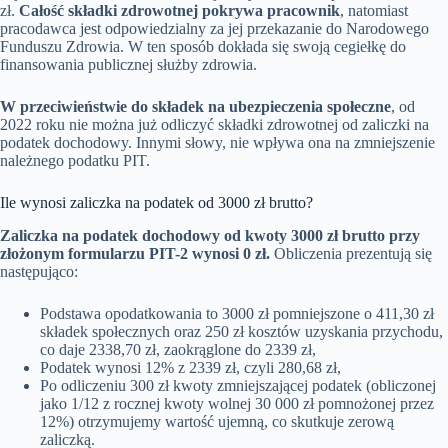
zł.
Całość składki zdrowotnej pokrywa pracownik
, natomiast
pracodawca jest odpowiedzialny za jej przekazanie do Narodowego
Funduszu Zdrowia. W ten sposób dokłada się swoją cegiełkę do
finansowania publicznej służby zdrowia.
W przeciwieństwie do składek na ubezpieczenia społeczne
, od
2022 roku nie można już odliczyć składki zdrowotnej od zaliczki na
podatek dochodowy. Innymi słowy, nie wpływa ona na zmniejszenie
należnego podatku PIT.
Ile wynosi zaliczka na podatek od 3000 zł brutto?
Zaliczka na podatek dochodowy od kwoty 3000 zł brutto przy
złożonym formularzu PIT-2 wynosi 0 zł.
Obliczenia prezentują się
następująco:
Podstawa opodatkowania to 3000 zł pomniejszone o 411,30 zł
składek społecznych oraz 250 zł kosztów uzyskania przychodu,
co daje 2338,70 zł, zaokrąglone do 2339 zł,
Podatek wynosi 12% z 2339 zł, czyli 280,68 zł,
Po odliczeniu 300 zł kwoty zmniejszającej podatek (obliczonej
jako 1/12 z rocznej kwoty wolnej 30 000 zł pomnożonej przez
12%) otrzymujemy wartość ujemną, co skutkuje zerową
zaliczką.