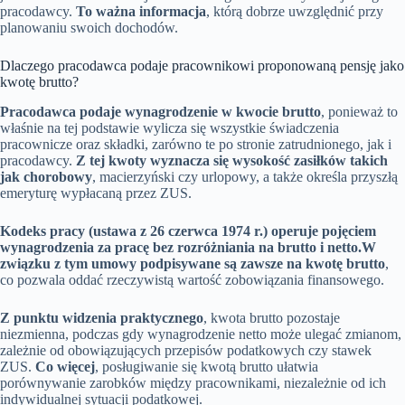
pracodawcy.
To ważna informacja
, którą dobrze uwzględnić przy
planowaniu swoich dochodów.
Dlaczego pracodawca podaje pracownikowi proponowaną pensję jako
kwotę brutto?
Pracodawca podaje wynagrodzenie w kwocie brutto
, ponieważ to
właśnie na tej podstawie wylicza się wszystkie świadczenia
pracownicze oraz składki, zarówno te po stronie zatrudnionego, jak i
pracodawcy.
Z tej kwoty wyznacza się wysokość zasiłków takich
jak chorobowy
, macierzyński czy urlopowy, a także określa przyszłą
emeryturę wypłacaną przez ZUS.
Kodeks pracy (ustawa z 26 czerwca 1974 r.) operuje pojęciem
wynagrodzenia za pracę bez rozróżniania na brutto i netto.
W
związku z tym umowy podpisywane są zawsze na kwotę brutto
,
co pozwala oddać rzeczywistą wartość zobowiązania finansowego.
Z punktu widzenia praktycznego
, kwota brutto pozostaje
niezmienna, podczas gdy wynagrodzenie netto może ulegać zmianom,
zależnie od obowiązujących przepisów podatkowych czy stawek
ZUS.
Co więcej
, posługiwanie się kwotą brutto ułatwia
porównywanie zarobków między pracownikami, niezależnie od ich
indywidualnej sytuacji podatkowej.