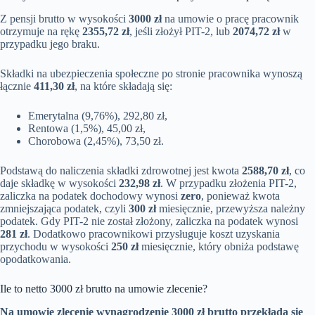
Z pensji brutto w wysokości
3000 zł
na umowie o pracę pracownik
otrzymuje na rękę
2355,72 zł
, jeśli złożył PIT-2, lub
2074,72 zł
w
przypadku jego braku.
Składki na ubezpieczenia społeczne po stronie pracownika wynoszą
łącznie
411,30 zł
, na które składają się:
Emerytalna (9,76%), 292,80 zł,
Rentowa (1,5%), 45,00 zł,
Chorobowa (2,45%), 73,50 zł.
Podstawą do naliczenia składki zdrowotnej jest kwota
2588,70 zł
, co
daje składkę w wysokości
232,98 zł
. W przypadku złożenia PIT-2,
zaliczka na podatek dochodowy wynosi
zero
, ponieważ kwota
zmniejszająca podatek, czyli
300 zł
miesięcznie, przewyższa należny
podatek. Gdy PIT-2 nie został złożony, zaliczka na podatek wynosi
281 zł
. Dodatkowo pracownikowi przysługuje koszt uzyskania
przychodu w wysokości
250 zł
miesięcznie, który obniża podstawę
opodatkowania.
Ile to netto 3000 zł brutto na umowie zlecenie?
Na umowie zlecenie wynagrodzenie 3000 zł brutto przekłada się