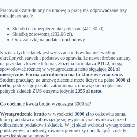
Pracownik zatrudniony na umowę o pracę ma odprowadzane trzy
rodzaje potrąceń:
Składki na ubezpieczenia społeczne (411,30 zł),
Składkę zdrowotną (232,98 zł),
Oraz zaliczkę na podatek dochodowy.
Każda z tych składek jest wyliczana indywidualnie, według
określonych stawek i podstaw, co sprawia, że nawet drobne zmiany,
na przykład złożenie lub brak złożenia formularza
PIT-2
, mogą
spowodować różnicę w wynagrodzeniu netto sięgającą
281 zł
miesięcznie
.
Forma zatrudnienia ma tu kluczowe znaczenie.
Student pracujący na umowę zlecenie może liczyć na pełne
3000 zł
netto
, podczas gdy osoba zatrudniona z obowiązkiem opłacania
pełnych składek ZUS otrzyma jedynie
2355 zł netto
.
Co obejmuje kwota brutto wynosząca 3000 zł?
Wynagrodzenie brutto
w wysokości
3000 zł
to całkowita suma,
którą pracodawca zobowiązuje się wypłacić pracownikowi przed
odliczeniem podatków i składek. W jej skład wchodzi wynagrodzenie
podstawowe, a niekiedy również premie czy dodatki, jeśli zostały
uwzględnione w umowie.