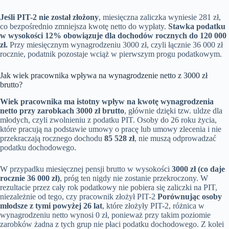
Jeśli PIT-2 nie został złożony
, miesięczna zaliczka wyniesie 281 zł,
co bezpośrednio zmniejsza kwotę netto do wypłaty.
Stawka podatku
w wysokości 12% obowiązuje dla dochodów rocznych do 120 000
zł.
Przy miesięcznym wynagrodzeniu 3000 zł, czyli łącznie 36 000 zł
rocznie, podatnik pozostaje wciąż w pierwszym progu podatkowym.
Jak wiek pracownika wpływa na wynagrodzenie netto z 3000 zł
brutto?
Wiek pracownika ma istotny wpływ na kwotę wynagrodzenia
netto przy zarobkach 3000 zł brutto
, głównie dzięki tzw. uldze dla
młodych, czyli zwolnieniu z podatku PIT. Osoby do 26 roku życia,
które pracują na podstawie umowy o pracę lub umowy zlecenia i nie
przekraczają rocznego dochodu
85 528 zł
, nie muszą odprowadzać
podatku dochodowego.
W przypadku miesięcznej pensji brutto w wysokości
3000 zł (co daje
rocznie 36 000 zł)
, próg ten nigdy nie zostanie przekroczony. W
rezultacie przez cały rok podatkowy nie pobiera się zaliczki na PIT,
niezależnie od tego, czy pracownik złożył PIT-2
Porównując osoby
młodsze z tymi powyżej 26 lat
, które złożyły PIT-2, różnica w
wynagrodzeniu netto wynosi 0 zł, ponieważ przy takim poziomie
zarobków żadna z tych grup nie płaci podatku dochodowego. Z kolei