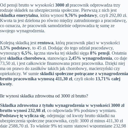
Od pensji brutto w wysokości
3000 zł
pracownik odprowadza trzy
rodzaje składek na ubezpieczenia społeczne. Pierwszą z nich jest
składka emerytalna
, która wynosi
9,76% podstawy
, czyli 292,80 zł.
Kwota ta jest dzielona po równo między zatrudnionego a pracodawcę,
co oznacza, że pracownik samodzielnie odprowadza tę sumę ze
swojego wynagrodzenia.
Kolejną składką jest
rentowa
, którą pracownik płaci w wysokości
1,5% podstawy
, to 45 zł. Dodając do tego udział pracodawcy,
wynoszący
6,5%
, łączna stawka tej składki sięga
8% pensji
. Ostatnia
jest
składka chorobowa
, stanowiąca
2,45% wynagrodzenia
, co daje
73,50 zł, i jest całkowicie finansowana przez pracownika. Dzięki niej
ma on prawo do zasiłków takich jak chorobowy, macierzyński czy
opiekuńczy. W sumie
składki społeczne potrącane z wynagrodzenia
brutto pracownika wynoszą 411,30 zł
, czyli około
13,71% całej
kwoty
.
Ile wynosi składka zdrowotna od 3000 zł brutto?
Składka zdrowotna z tytułu wynagrodzenia w wysokości 3000 zł
brutto wynosi 232,98 zł
, co odpowiada 9% podstawy wymiaru.
Podstawę tę wylicza się
, odejmując od kwoty brutto składki na
ubezpieczenia społeczne pracownika, czyli: 3000 zł minus 411,30 zł
daje 2588,70 zł. To właśnie 9% tej sumy stanowi wspomniane 232,98