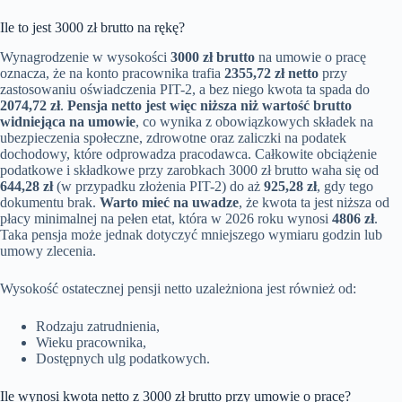
Ile to jest 3000 zł brutto na rękę?
Wynagrodzenie w wysokości
3000 zł brutto
na umowie o pracę
oznacza, że na konto pracownika trafia
2355,72 zł netto
przy
zastosowaniu oświadczenia PIT-2, a bez niego kwota ta spada do
2074,72 zł
.
Pensja netto jest więc niższa niż wartość brutto
widniejąca na umowie
, co wynika z obowiązkowych składek na
ubezpieczenia społeczne, zdrowotne oraz zaliczki na podatek
dochodowy, które odprowadza pracodawca. Całkowite obciążenie
podatkowe i składkowe przy zarobkach 3000 zł brutto waha się od
644,28 zł
(w przypadku złożenia PIT-2) do aż
925,28 zł
, gdy tego
dokumentu brak.
Warto mieć na uwadze
, że kwota ta jest niższa od
płacy minimalnej na pełen etat, która w 2026 roku wynosi
4806 zł
.
Taka pensja może jednak dotyczyć mniejszego wymiaru godzin lub
umowy zlecenia.
Wysokość ostatecznej pensji netto uzależniona jest również od:
Rodzaju zatrudnienia,
Wieku pracownika,
Dostępnych ulg podatkowych.
Ile wynosi kwota netto z 3000 zł brutto przy umowie o pracę?