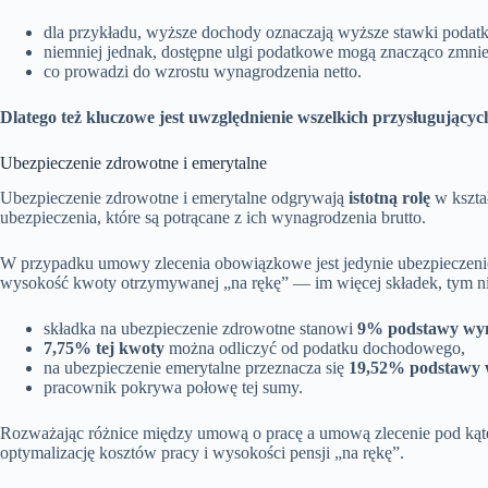
dla przykładu, wyższe dochody oznaczają wyższe stawki podatk
niemniej jednak, dostępne ulgi podatkowe mogą znacząco zmnie
co prowadzi do wzrostu wynagrodzenia netto.
Dlatego też kluczowe jest uwzględnienie wszelkich przysługujących
Ubezpieczenie zdrowotne i emerytalne
Ubezpieczenie zdrowotne i emerytalne odgrywają
istotną rolę
w kszta
ubezpieczenia, które są potrącane z ich wynagrodzenia brutto.
W przypadku umowy zlecenia obowiązkowe jest jedynie ubezpieczenie
wysokość kwoty otrzymywanej „na rękę” — im więcej składek, tym ni
składka na ubezpieczenie zdrowotne stanowi
9% podstawy wy
7,75% tej kwoty
można odliczyć od podatku dochodowego,
na ubezpieczenie emerytalne przeznacza się
19,52% podstawy
pracownik pokrywa połowę tej sumy.
Rozważając różnice między umową o pracę a umową zlecenie pod kąte
optymalizację kosztów pracy i wysokości pensji „na rękę”.