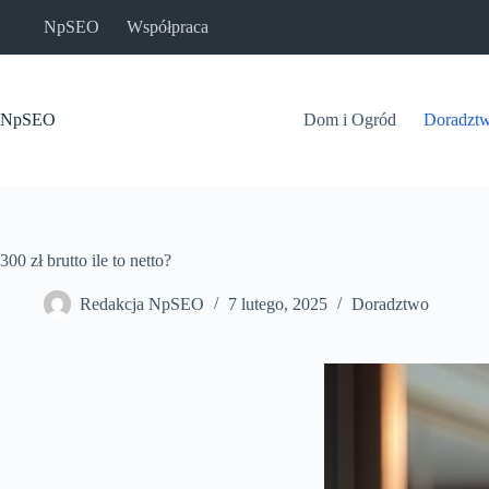
Przejdź
NpSEO
Współpraca
do
treści
NpSEO
Dom i Ogród
Doradzt
300 zł brutto ile to netto?
Redakcja NpSEO
7 lutego, 2025
Doradztwo