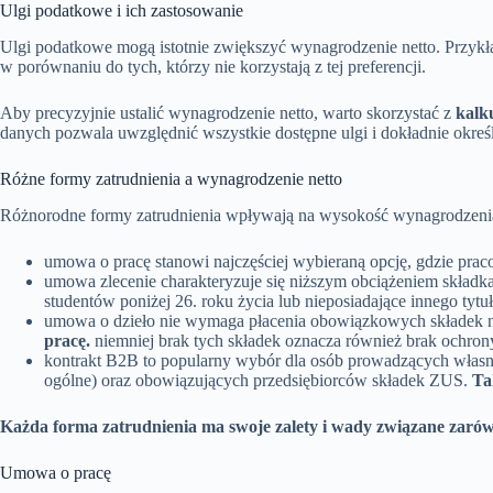
Ulgi podatkowe i ich zastosowanie
Ulgi podatkowe mogą istotnie zwiększyć wynagrodzenie netto. Przyk
w porównaniu do tych, którzy nie korzystają z tej preferencji.
Aby precyzyjnie ustalić wynagrodzenie netto, warto skorzystać z
kalk
danych pozwala uwzględnić wszystkie dostępne ulgi i dokładnie określ
Różne formy zatrudnienia a wynagrodzenie netto
Różnorodne formy zatrudnienia wpływają na wysokość wynagrodzenia 
umowa o pracę stanowi najczęściej wybieraną opcję, gdzie prac
umowa zlecenie charakteryzuje się niższym obciążeniem skład
studentów poniżej 26. roku życia lub nieposiadające innego ty
umowa o dzieło nie wymaga płacenia obowiązkowych składek n
pracę.
niemniej brak tych składek oznacza również brak ochrony
kontrakt B2B to popularny wybór dla osób prowadzących własną
ogólne) oraz obowiązujących przedsiębiorców składek ZUS.
Ta
Każda forma zatrudnienia ma swoje zalety i wady związane zarów
Umowa o pracę