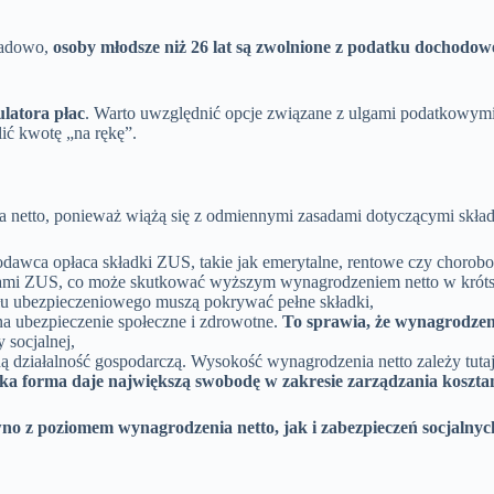
ładowo,
osoby młodsze niż 26 lat są zwolnione z podatku dochodo
ulatora płac
. Warto uwzględnić opcje związane z ulgami podatkowym
ić kwotę „na rękę”.
netto, ponieważ wiążą się z odmiennymi zasadami dotyczącymi skład
odawca opłaca składki ZUS, takie jak emerytalne, rentowe czy chorobo
kami ZUS, co może skutkować wyższym wynagrodzeniem netto w krótsze
tułu ubezpieczeniowego muszą pokrywać pełne składki,
a ubezpieczenie społeczne i zdrowotne.
To sprawia, że wynagrodzeni
 socjalnej,
 działalność gospodarczą. Wysokość wynagrodzenia netto zależy tutaj
ka forma daje największą swobodę w zakresie zarządzania koszta
no z poziomem wynagrodzenia netto, jak i zabezpieczeń socjalny