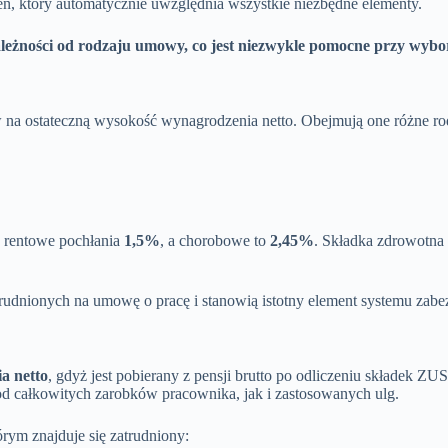
zeń, który automatycznie uwzględnia wszystkie niezbędne elementy.
eżności od rodzaju umowy, co jest niezwykle pomocne przy wybor
w na ostateczną wysokość wynagrodzenia netto. Obejmują one różne ro
 rentowe pochłania
1,5%
, a chorobowe to
2,45%
. Składka zdrowotna
trudnionych na umowę o pracę i stanowią istotny element systemu zabe
a netto
, gdyż jest pobierany z pensji brutto po odliczeniu składek ZU
d całkowitych zarobków pracownika, jak i zastosowanych ulg.
órym znajduje się zatrudniony: