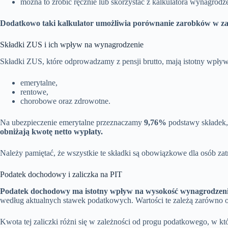
można to zrobić ręcznie lub skorzystać z kalkulatora wynagrod
Dodatkowo taki kalkulator umożliwia porównanie zarobków w zal
Składki ZUS i ich wpływ na wynagrodzenie
Składki ZUS, które odprowadzamy z pensji brutto, mają istotny wpły
emerytalne,
rentowe,
chorobowe oraz zdrowotne.
Na ubezpieczenie emerytalne przeznaczamy
9,76%
podstawy składek,
obniżają kwotę netto wypłaty.
Należy pamiętać, że wszystkie te składki są obowiązkowe dla osób za
Podatek dochodowy i zaliczka na PIT
Podatek dochodowy ma istotny wpływ na wysokość wynagrodzeni
według aktualnych stawek podatkowych. Wartości te zależą zarówno o
Kwota tej zaliczki różni się w zależności od progu podatkowego, w kt