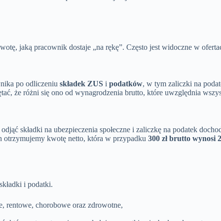
 kwotę, jaką pracownik dostaje „na rękę”. Często jest widoczne w ofe
wnika po odliczeniu
składek ZUS
i
podatków
, w tym zaliczki na pod
ać, że różni się ono od wynagrodzenia brutto, które uwzględnia wszyst
a odjąć składki na ubezpieczenia społeczne i zaliczkę na podatek doch
ch otrzymujemy kwotę netto, która w przypadku
300 zł brutto wynosi 2
kładki i podatki.
ne, rentowe, chorobowe oraz zdrowotne,