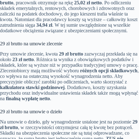
brutto
, pracownik otrzymuje na rękę
25,02 zł netto
. Po odliczeniu
składek emerytalnych, rentowych, chorobowych i zdrowotnych oraz
zaliczki na podatek dochodowy, do jego kieszeni trafia właśnie ta
kwota. Natomiast dla pracodawcy koszty są wyższe – całkowity koszt
zatrudnienia sięga
34,94 zł
. W tej sumie uwzględnione są wszelkie
dodatkowe obciążenia związane z ubezpieczeniami społecznymi.
29 zł brutto na umowie zlecenie
Przy umowie zlecenie, kwota
29 zł brutto
zazwyczaj przekłada się na
około
23 zł netto
. Różnica ta wynika z obowiązkowych podatków i
składek, które są wyższe niż w przypadku tradycyjnej umowy o pracę.
Zleceniobiorcy mają możliwość wyboru
różnych opcji składkowych
,
co wpływa na ostateczną wysokość wynagrodzenia netto. Aby
precyzyjnie obliczyć zarobki po odliczeniach, warto skorzystać z
kalkulatora stawki godzinowej
. Dodatkowo, koszty uzyskania
przychodu oraz indywidualne ustawienia składek także mogą wpłynąć
na
finalną wypłatę netto
.
29 zł brutto na umowie o dzieło
Na umowie o dzieło, gdy wynagrodzenie ustalone jest na poziomie
29
zł brutto
, w rzeczywistości otrzymujesz całą tę kwotę bez potrąceń.
Składki na ubezpieczenia społeczne nie są tutaj odprowadzane, co
oznacza, że suma brutto jest jednocześnie sumą netto.
ZUS nie