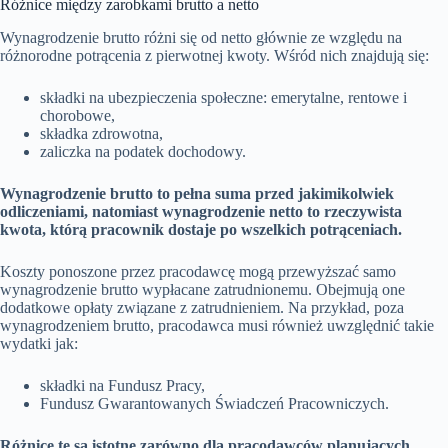
Różnice między zarobkami brutto a netto
Wynagrodzenie brutto różni się od netto głównie ze względu na
różnorodne potrącenia z pierwotnej kwoty. Wśród nich znajdują się:
składki na ubezpieczenia społeczne: emerytalne, rentowe i
chorobowe,
składka zdrowotna,
zaliczka na podatek dochodowy.
Wynagrodzenie brutto to pełna suma przed jakimikolwiek
odliczeniami, natomiast wynagrodzenie netto to rzeczywista
kwota, którą pracownik dostaje po wszelkich potrąceniach.
Koszty ponoszone przez pracodawcę mogą przewyższać samo
wynagrodzenie brutto wypłacane zatrudnionemu. Obejmują one
dodatkowe opłaty związane z zatrudnieniem. Na przykład, poza
wynagrodzeniem brutto, pracodawca musi również uwzględnić takie
wydatki jak:
składki na Fundusz Pracy,
Fundusz Gwarantowanych Świadczeń Pracowniczych.
Różnice te są istotne zarówno dla pracodawców planujących