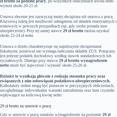
zł brutto za godzinę pracy
, po wszystkich odliczeniach kwota netto
wynosi około 20-21 zł.
Umowa zlecenie jest zazwyczaj mniej obciążona niż umowa o pracę.
Kluczową zaletą jest możliwość odstąpienia od składek emerytalnych i
rentowych w pewnych przypadkach (np. gdy osoba posiada inne
ubezpieczenie). Przy tej samej stawce
29 zł brutto
można uzyskać
około 22-24 zł netto.
Umowa o dzieło charakteryzuje się najniższymi obciążeniami
fiskalnymi, ponieważ nie wymaga naliczania składek ZUS. Potrącany
jest jedynie podatek dochodowy według stawek standardowych lub
ryczałtowych. Dlatego przy stawce
29 zł brutto wynagrodzenie
netto
może być najwyższe i wynosić około 25-26 zł.
Różnice te wynikają głównie z rodzaju stosunku pracy oraz
związanych z nim zobowiązań podatkowo-ubezpieczeniowych.
Kalkulatory online mogą być pomocne w precyzyjnych obliczeniach,
uwzględniając indywidualne warunki zatrudnienia oraz inne czynniki
wpływające na końcową kwotę netto.
29 zł brutto na umowie o pracę
Gdy w umowie o pracę ustalono wynagrodzenie na poziomie
29 zł