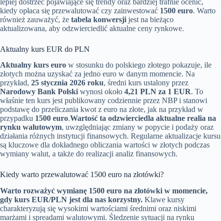
lepiej dostrzec pojawiające się trendy oraz bardziej trafnie ocenić,
kiedy opłaca się przewalutować czy zainwestować
1500 euro
. Warto
również zauważyć, że
tabela konwersji
jest na bieżąco
aktualizowana, aby odzwierciedlić aktualne ceny rynkowe.
Aktualny kurs EUR do PLN
Aktualny kurs euro
w stosunku do polskiego złotego pokazuje, ile
złotych można uzyskać za jedno euro w danym momencie. Na
przykład,
25 stycznia 2026 roku
, średni kurs ustalony przez
Narodowy Bank Polski
wynosi około
4,21 PLN za 1 EUR
. To
właśnie ten kurs jest publikowany codziennie przez NBP i stanowi
podstawę do przeliczania kwot z euro na złote, jak na przykład w
przypadku
1500 euro
.
Wartość ta odzwierciedla aktualne realia na
rynku walutowym
, uwzględniając zmiany w popycie i podaży oraz
działania różnych instytucji finansowych. Regularne aktualizacje kursu
są kluczowe dla dokładnego obliczania wartości w złotych podczas
wymiany walut, a także do realizacji analiz finansowych.
Kiedy warto przewalutować 1500 euro na złotówki?
Warto rozważyć wymianę 1500 euro na złotówki w momencie,
gdy kurs EUR/PLN jest dla nas korzystny.
Klawe kursy
charakteryzują się wysokimi wartościami średnimi oraz niskimi
marżami i spreadami walutowymi. Śledzenie sytuacji na rynku