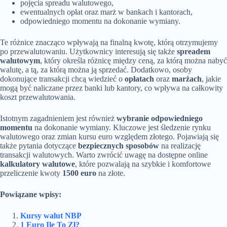
pojęcia spreadu walutowego,
ewentualnych opłat oraz marż w bankach i kantorach,
odpowiedniego momentu na dokonanie wymiany.
Te różnice znacząco wpływają na finalną kwotę, którą otrzymujemy
po przewalutowaniu. Użytkownicy interesują się także
spreadem
walutowym
, który określa różnicę między ceną, za którą można nabyć
walutę, a tą, za którą można ją sprzedać. Dodatkowo, osoby
dokonujące transakcji chcą wiedzieć o
opłatach
oraz
marżach
, jakie
mogą być naliczane przez banki lub kantory, co wpływa na całkowity
koszt przewalutowania.
Istotnym zagadnieniem jest również
wybranie odpowiedniego
momentu
na dokonanie wymiany. Kluczowe jest śledzenie rynku
walutowego oraz zmian kursu euro względem złotego. Pojawiają się
także pytania dotyczące
bezpiecznych sposobów
na realizację
transakcji walutowych. Warto zwrócić uwagę na dostępne online
kalkulatory walutowe
, które pozwalają na szybkie i komfortowe
przeliczenie kwoty
1500 euro
na złote.
Powiązane wpisy:
Kursy walut NBP
1 Euro Ile To Zł?