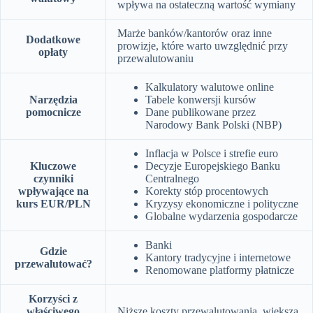
wpływa na ostateczną wartość wymiany
Marże banków/kantorów oraz inne
Dodatkowe
prowizje, które warto uwzględnić przy
opłaty
przewalutowaniu
Kalkulatory walutowe online
Narzędzia
Tabele konwersji kursów
pomocnicze
Dane publikowane przez
Narodowy Bank Polski (NBP)
Inflacja w Polsce i strefie euro
Kluczowe
Decyzje Europejskiego Banku
czynniki
Centralnego
wpływające na
Korekty stóp procentowych
kurs EUR/PLN
Kryzysy ekonomiczne i polityczne
Globalne wydarzenia gospodarcze
Banki
Gdzie
Kantory tradycyjne i internetowe
przewalutować?
Renomowane platformy płatnicze
Korzyści z
właściwego
Niższe koszty przewalutowania, większa