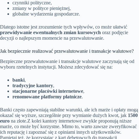
czynniki polityczne,
zmiany w polityce pieniężnej,
globalne wydarzenia gospodarcze.
Dlatego istotne jest zrozumienie tych wpływów, co może ułatwić
przewidywanie ewentualnych zmian kursowych
oraz podjęcie
decyzji o najlepszym momencie na przewalutowanie.
Jak bezpiecznie realizować przewalutowanie i transakcje walutowe?
Bezpieczne przewalutowanie i transakcje walutowe zaczynają się od
wyboru rzetelnych instytucji. Możesz zdecydować się na:
banki
,
tradycyjne kantory
,
stacjonarne placówki internetowe
,
renomowane platformy płatnicze
.
Banki często zapewniają stabilne warunki, ale ich marże i opłaty mogą
okazać się wyższe, szczególnie przy wymianie dużych kwot, jak
1500
euro
na złote.Z kolei kantory internetowe zwykle proponują niższe
marże, co może być korzystne. Mimo to, warto zawsze zweryfikować
ich reputację i zapoznać się z opiniami innych użytkowników.
Pamiętaj też, że korzystając z kart debetowych do transakcji