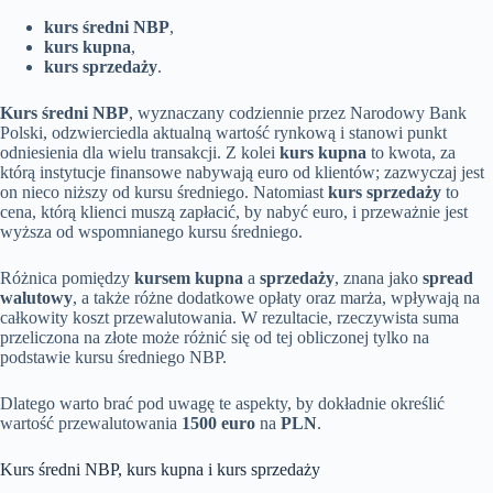
kurs średni NBP
,
kurs kupna
,
kurs sprzedaży
.
Kurs średni NBP
, wyznaczany codziennie przez Narodowy Bank
Polski, odzwierciedla aktualną wartość rynkową i stanowi punkt
odniesienia dla wielu transakcji. Z kolei
kurs kupna
to kwota, za
którą instytucje finansowe nabywają euro od klientów; zazwyczaj jest
on nieco niższy od kursu średniego. Natomiast
kurs sprzedaży
to
cena, którą klienci muszą zapłacić, by nabyć euro, i przeważnie jest
wyższa od wspomnianego kursu średniego.
Różnica pomiędzy
kursem kupna
a
sprzedaży
, znana jako
spread
walutowy
, a także różne dodatkowe opłaty oraz marża, wpływają na
całkowity koszt przewalutowania. W rezultacie, rzeczywista suma
przeliczona na złote może różnić się od tej obliczonej tylko na
podstawie kursu średniego NBP.
Dlatego warto brać pod uwagę te aspekty, by dokładnie określić
wartość przewalutowania
1500 euro
na
PLN
.
Kurs średni NBP, kurs kupna i kurs sprzedaży