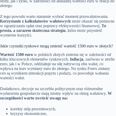
straty, jak i zyski, w zależności od aktualnej wartości euro w relacji do
złotego.
Z tego powodu warto starannie wybrać moment przewalutowania.
Korzystanie z kalkulatorów walutowych
może okazać się pomocne
w ograniczaniu opłat oraz poprawy efektywności finansowej.
To
prosta, a zarazem skuteczna strategia
, która może przynieść
wymierne korzyści.
Jakie czynniki rynkowe mogą zmienić wartość 1500 euro w złotych?
Wartość 1500 euro
w polskich złotych zmienia się w zależności od
kilku kluczowych elementów rynkowych.
Inflacja
, zarówno w strefie
euro, jak i w Polsce, oddziałuje na siłę nabywczą obu walut, co
wpływa na kurs wymiany euro do złotego. Na rynku Forex zmiany
cen są wynikiem interakcji popytu i podaży, co powoduje wahania
wartości walut.
Dodatkowo, decyzje na szczeblu politycznym oraz różnorodne
wydarzenia gospodarcze mają istotny wpływ na obieg walutowy.
W
szczególności warto zwrócić uwagę na:
korekty stóp procentowych,
kryzysy ekonomiczne,