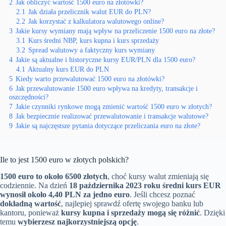
2
Jak obliczyć wartość 1500 euro na złotówki?
2.1
Jak działa przelicznik walut EUR do PLN?
2.2
Jak korzystać z kalkulatora walutowego online?
3
Jakie kursy wymiany mają wpływ na przeliczenie 1500 euro na złote?
3.1
Kurs średni NBP, kurs kupna i kurs sprzedaży
3.2
Spread walutowy a faktyczny kurs wymiany
4
Jakie są aktualne i historyczne kursy EUR/PLN dla 1500 euro?
4.1
Aktualny kurs EUR do PLN
5
Kiedy warto przewalutować 1500 euro na złotówki?
6
Jak przewalutowanie 1500 euro wpływa na kredyty, transakcje i
oszczędności?
7
Jakie czynniki rynkowe mogą zmienić wartość 1500 euro w złotych?
8
Jak bezpiecznie realizować przewalutowanie i transakcje walutowe?
9
Jakie są najczęstsze pytania dotyczące przeliczania euro na złote?
Ile to jest 1500 euro w złotych polskich?
1500 euro to około 6500 złotych
, choć kursy walut zmieniają się
codziennie. Na dzień
18 października 2023 roku średni kurs EUR
wynosił około 4,40 PLN za jedno euro
. Jeśli chcesz poznać
dokładną wartość
, najlepiej sprawdź ofertę swojego banku lub
kantoru, ponieważ
kursy kupna i sprzedaży mogą się różnić
. Dzięki
temu
wybierzesz najkorzystniejszą opcję
.