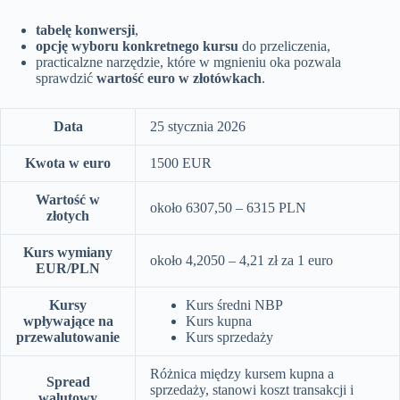
tabelę konwersji
,
opcję wyboru konkretnego kursu
do przeliczenia,
practicalzne narzędzie, które w mgnieniu oka pozwala
sprawdzić
wartość euro w złotówkach
.
Data
25 stycznia 2026
Kwota w euro
1500 EUR
Wartość w
około 6307,50 – 6315 PLN
złotych
Kurs wymiany
około 4,2050 – 4,21 zł za 1 euro
EUR/PLN
Kursy
Kurs średni NBP
wpływające na
Kurs kupna
przewalutowanie
Kurs sprzedaży
Różnica między kursem kupna a
Spread
sprzedaży, stanowi koszt transakcji i
walutowy