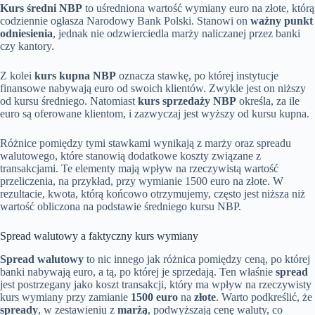
Kurs średni NBP
to uśredniona wartość wymiany euro na złote, którą
codziennie ogłasza Narodowy Bank Polski. Stanowi on
ważny punkt
odniesienia
, jednak nie odzwierciedla marży naliczanej przez banki
czy kantory.
Z kolei
kurs kupna NBP
oznacza stawkę, po której instytucje
finansowe nabywają euro od swoich klientów. Zwykle jest on niższy
od kursu średniego. Natomiast
kurs sprzedaży NBP
określa, za ile
euro są oferowane klientom, i zazwyczaj jest wyższy od kursu kupna.
Różnice pomiędzy tymi stawkami wynikają z marży oraz spreadu
walutowego, które stanowią dodatkowe koszty związane z
transakcjami. Te elementy mają wpływ na rzeczywistą wartość
przeliczenia, na przykład, przy wymianie 1500 euro na złote. W
rezultacie, kwota, którą końcowo otrzymujemy, często jest niższa niż
wartość obliczona na podstawie średniego kursu NBP.
Spread walutowy a faktyczny kurs wymiany
Spread walutowy
to nic innego jak różnica pomiędzy ceną, po której
banki nabywają euro, a tą, po której je sprzedają. Ten właśnie
spread
jest postrzegany jako koszt transakcji, który ma wpływ na rzeczywisty
kurs wymiany przy zamianie
1500 euro
na
złote
. Warto podkreślić, że
spready
, w zestawieniu z
marżą
, podwyższają cenę waluty, co