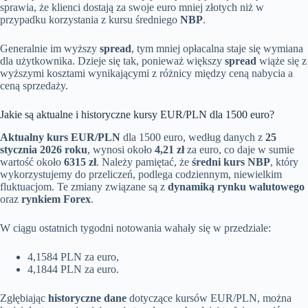
sprawia, że klienci dostają za swoje euro mniej złotych niż w
przypadku korzystania z kursu średniego
NBP
.
Generalnie im wyższy
spread
, tym mniej opłacalna staje się wymiana
dla użytkownika. Dzieje się tak, ponieważ większy
spread
wiąże się z
wyższymi kosztami wynikającymi z różnicy między ceną nabycia a
ceną sprzedaży.
Jakie są aktualne i historyczne kursy EUR/PLN dla 1500 euro?
Aktualny kurs EUR/PLN
dla 1500 euro, według danych z
25
stycznia 2026 roku
, wynosi około
4,21 zł
za euro, co daje w sumie
wartość około
6315 zł
. Należy pamiętać, że
średni kurs NBP
, który
wykorzystujemy do przeliczeń, podlega codziennym, niewielkim
fluktuacjom. Te zmiany związane są z
dynamiką rynku walutowego
oraz
rynkiem Forex
.
W ciągu ostatnich tygodni notowania wahały się w przedziale:
4,1584 PLN za euro,
4,1844 PLN za euro.
Zgłębiając
historyczne dane
dotyczące kursów EUR/PLN, można