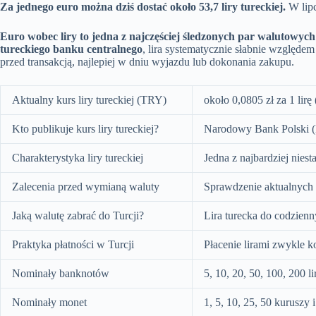
Za jednego euro można dziś dostać około 53,7 liry tureckiej.
W lip
Euro wobec liry to jedna z najczęściej śledzonych par walutowyc
tureckiego banku centralnego
, lira systematycznie słabnie względem
przed transakcją, najlepiej w dniu wyjazdu lub dokonania zakupu.
Aktualny kurs liry tureckiej (TRY)
około 0,0805 zł za 1 lirę 
Kto publikuje kurs liry tureckiej?
Narodowy Bank Polski (
Charakterystyka liry tureckiej
Jedna z najbardziej niest
Zalecenia przed wymianą waluty
Sprawdzenie aktualnych k
Jaką walutę zabrać do Turcji?
Lira turecka do codzienn
Praktyka płatności w Turcji
Płacenie lirami zwykle k
Nominały banknotów
5, 10, 20, 50, 100, 200 li
Nominały monet
1, 5, 10, 25, 50 kuruszy i 