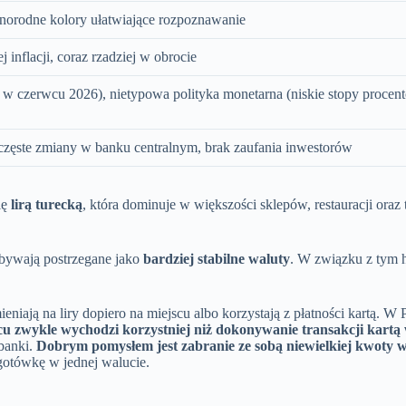
norodne kolory ułatwiające rozpoznawanie
inflacji, coraz rzadziej w obrocie
 w czerwcu 2026), nietypowa polityka monetarna (niskie stopy procen
częste zmiany w banku centralnym, brak zaufania inwestorów
ię
lirą turecką
, która dominuje w większości sklepów, restauracji ora
 bywają postrzegane jako
bardziej stabilne waluty
. W związku z tym h
niają na liry dopiero na miejscu albo korzystają z płatności kartą. W P
scu zwykle wychodzi korzystniej niż dokonywanie transakcji kartą
banki.
Dobrym pomysłem jest zabranie ze sobą niewielkiej kwoty w
 gotówkę w jednej walucie.