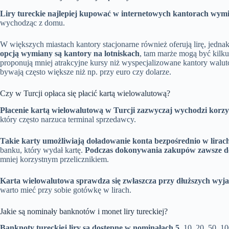
Liry tureckie najlepiej kupować w internetowych kantorach wym
wychodząc z domu.
W większych miastach kantory stacjonarne również oferują lirę, jedn
opcją wymiany są kantory na lotniskach
, tam marże mogą być kilku
proponują mniej atrakcyjne kursy niż wyspecjalizowane kantory walu
bywają często większe niż np. przy euro czy dolarze.
Czy w Turcji opłaca się płacić kartą wielowalutową?
Płacenie kartą wielowalutową w Turcji zazwyczaj wychodzi korzyst
który często narzuca terminal sprzedawcy.
Takie karty umożliwiają doładowanie konta bezpośrednio w lira
banku, który wydał kartę.
Podczas dokonywania zakupów zawsze decy
mniej korzystnym przelicznikiem.
Karta wielowalutowa sprawdza się zwłaszcza przy dłuższych wyj
warto mieć przy sobie gotówkę w lirach.
Jakie są nominały banknotów i monet liry tureckiej?
Banknoty tureckiej liry są dostępne w nominałach 5
, 10, 20, 50, 10