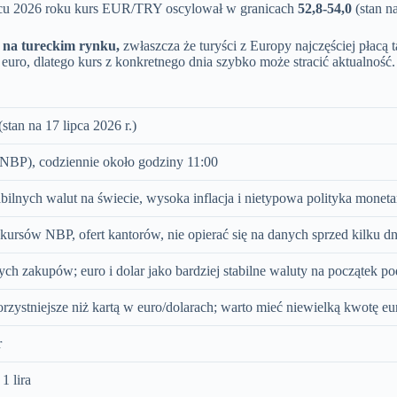
cu 2026 roku kurs EUR/TRY oscylował w granicach
52,8-54,0
(stan na
h na tureckim rynku,
zwłaszcza że turyści z Europy najczęściej płacą
 euro, dlatego kurs z konkretnego dnia szybko może stracić aktualność
(stan na 17 lipca 2026 r.)
NBP), codziennie około godziny 11:00
abilnych walut na świecie, wysoka inflacja i nietypowa polityka moneta
ursów NBP, ofert kantorów, nie opierać się na danych sprzed kilku dn
ych zakupów; euro i dolar jako bardziej stabilne waluty na początek p
orzystniejsze niż kartą w euro/dolarach; warto mieć niewielką kwotę e
r
1 lira