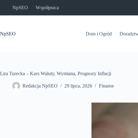
Przejdź
NpSEO
Współpraca
do
treści
NpSEO
Dom i Ogród
Doradzt
Lira Turecka – Kurs Waluty, Wymiana, Prognozy Inflacji
Redakcja NpSEO
29 lipca, 2026
Finanse