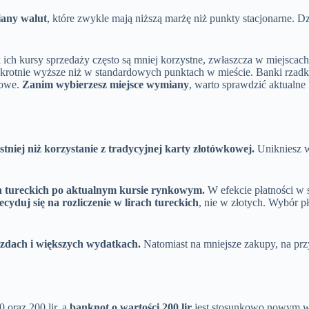
iany walut
, które zwykle mają niższą marżę niż punkty stacjonarne. 
ak ich kursy sprzedaży często są mniej korzystne, zwłaszcza w miejsc
krotnie wyższe niż w standardowych punktach w mieście. Banki rzadko o
towe.
Zanim wybierzesz miejsce wymiany
, warto sprawdzić aktualne 
niej niż korzystanie z tradycyjnej karty złotówkowej.
Unikniesz w
ch tureckich po aktualnym kursie rynkowym.
W efekcie płatności w 
duj się na rozliczenie w lirach tureckich
, nie w złotych. Wybór p
azdach i większych wydatkach.
Natomiast na mniejsze zakupy, na prz
0 oraz 200 lir, a
banknot o wartości 200 lir
jest stosunkowo nowym 