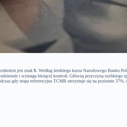
 jej symbolem jest znak ₺. Według średniego kursu Narodowego Banku Po
ę codziennie i wymaga bieżącej kontroli. Główną przyczyną szybkiego s
zas gdy stopa referencyjna TCMB utrzymuje się na poziomie 37%. Anali