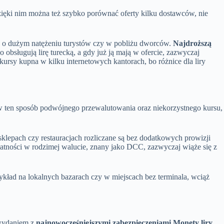
Dzięki nim można też szybko porównać oferty kilku dostawców, nie
ach o dużym natężeniu turystów czy w pobliżu dworców.
Najdroższą
bsługują lirę turecką, a gdy już ją mają w ofercie, zazwyczaj
kursy kupna w kilku internetowych kantorach, bo różnice dla liry
 ten sposób podwójnego przewalutowania oraz niekorzystnego kursu,
sklepach czy restauracjach rozliczane są bez dodatkowych prowizji
łatności w rodzimej walucie, znany jako DCC, zazwyczaj wiąże się z
ykład na lokalnych bazarach czy w miejscach bez terminala, wciąż
wydaniem z
najnowocześniejszymi zabezpieczeniami.
Monety liry