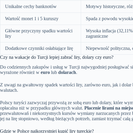
Unikalne cechy banknotów
Motywy historyczne, róż
Wartość monet 1 i 5 kuruszy
Spada z powodu wysokiej 
Główne przyczyny spadku wartości
Wysoka inflacja (32,11%
liry
zagraniczne
Dodatkowe czynniki osłabiające lirę
Niepewność polityczna, 
Czy na wakacje do Turcji lepiej zabrać liry, dolary czy euro?
Do codziennych zakupów i usług w Turcji najwygodniej posługiwać s
wyrażone również w
euro
lub
dolarach
.
Z uwagi na gwałtowny spadek wartości liry, zarówno euro, jak i dolar
walutach.
Polscy turyści zazwyczaj przywożą ze sobą euro lub dolary, które wymie
opłacalna niż w przypadku głównych walut.
Płacenie lirami na miej
przewalutowań i niekorzystnych kursów wymiany narzucanych przez 
jej na lirę stopniowo, według bieżących potrzeb, zamiast trzymać całą
Gdzie w Polsce najkorzystniej kupić liry tureckie?