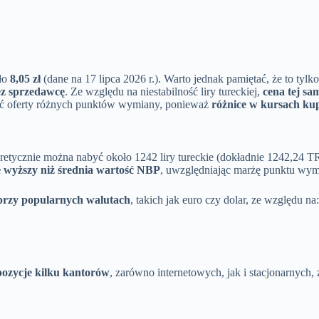
oło
8,05 zł
(dane na 17 lipca 2026 r.). Warto jednak pamiętać, że to tyl
z sprzedawcę
. Ze względu na niestabilność liry tureckiej,
cena tej sa
nać oferty różnych punktów wymiany, ponieważ
różnice w kursach ku
retycznie można nabyć około 1242 liry tureckie (dokładnie 1242,24 TR
e wyższy niż średnia wartość NBP
, uwzględniając marżę punktu wym
ż przy popularnych walutach
, takich jak euro czy dolar, ze względu na:
ozycje kilku kantorów
, zarówno internetowych, jak i stacjonarnych, 