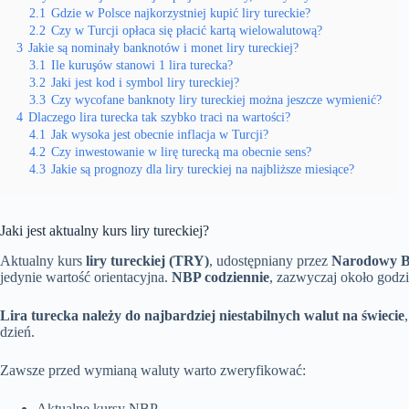
2.1
Gdzie w Polsce najkorzystniej kupić liry tureckie?
2.2
Czy w Turcji opłaca się płacić kartą wielowalutową?
3
Jakie są nominały banknotów i monet liry tureckiej?
3.1
Ile kuruşów stanowi 1 lira turecka?
3.2
Jaki jest kod i symbol liry tureckiej?
3.3
Czy wycofane banknoty liry tureckiej można jeszcze wymienić?
4
Dlaczego lira turecka tak szybko traci na wartości?
4.1
Jak wysoka jest obecnie inflacja w Turcji?
4.2
Czy inwestowanie w lirę turecką ma obecnie sens?
4.3
Jakie są prognozy dla liry tureckiej na najbliższe miesiące?
Jaki jest aktualny kurs liry tureckiej?
Aktualny kurs
liry tureckiej (TRY)
, udostępniany przez
Narodowy B
jedynie wartość orientacyjna.
NBP codziennie
, zazwyczaj około godzi
Lira turecka należy do najbardziej niestabilnych walut na świecie
dzień.
Zawsze przed wymianą waluty warto zweryfikować:
Aktualne kursy NBP,