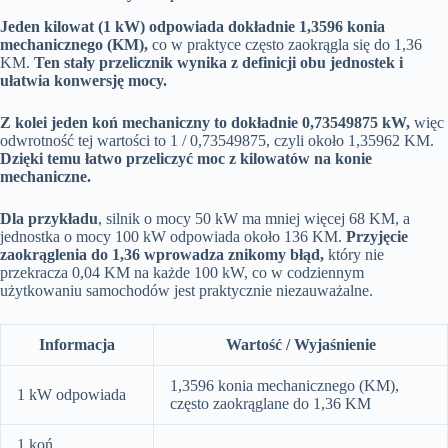
Jeden kilowat (1 kW) odpowiada dokładnie 1,3596 konia
mechanicznego (KM),
co w praktyce często zaokrągla się do 1,36
KM.
Ten stały przelicznik wynika z definicji obu jednostek i
ułatwia konwersję mocy.
Z kolei jeden koń mechaniczny to dokładnie 0,73549875 kW,
więc
odwrotność tej wartości to 1 / 0,73549875, czyli około 1,35962 KM.
Dzięki temu łatwo przeliczyć moc z kilowatów na konie
mechaniczne.
Dla przykładu
, silnik o mocy 50 kW ma mniej więcej 68 KM, a
jednostka o mocy 100 kW odpowiada około 136 KM.
Przyjęcie
zaokrąglenia do 1,36 wprowadza znikomy błąd,
który nie
przekracza 0,04 KM na każde 100 kW, co w codziennym
użytkowaniu samochodów jest praktycznie niezauważalne.
Informacja
Wartość / Wyjaśnienie
1,3596 konia mechanicznego (KM),
1 kW odpowiada
często zaokrąglane do 1,36 KM
1 koń