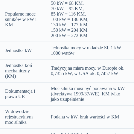
50 kW = 68 KM,
70 kW = 95 KM,
Popularne moce
85 kW = 116 KM,
silników w kW i
100 kW = 136 KM,
KM
130 kW = 177 KM,
150 kW = 204 KM,
200 kW = 272 KM
Jednostka mocy w układzie SI, 1 kW =
Jednostka kW
1000 watów
Jednostka koń
Tradycyjna miara mocy, w Europie ok.
mechaniczny
0,7355 kW, w USA ok. 0,7457 kW
(KM)
Moc silnika musi być podawana w kW
Dokumentacja i
(dyrektywa 1999/37/WE), KM tylko
prawo UE
jako uzupełnienie
W dowodzie
rejestracyjnym
Podana w kW, brak wartości w KM
moc silnika