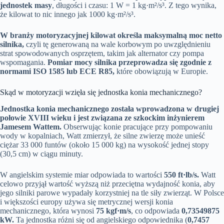
jednostek masy
, długości i czasu: 1 W = 1 kg·m²/s³. Z tego wynika,
że kilowat to nic innego jak 1000 kg·m²/s³.
W branży motoryzacyjnej kilowat określa maksymalną moc netto
silnika,
czyli tę generowaną na wale korbowym po uwzględnieniu
strat spowodowanych osprzętem, takim jak alternator czy pompa
wspomagania.
Pomiar mocy silnika przeprowadza się zgodnie z
normami ISO 1585 lub ECE R85,
które obowiązują w Europie.
Skąd w motoryzacji wzięła się jednostka konia mechanicznego?
Jednostka konia mechanicznego została wprowadzona w drugiej
połowie XVIII wieku i jest związana ze szkockim inżynierem
Jamesem Wattem.
Obserwując konie pracujące przy pompowaniu
wody w kopalniach, Watt zmierzył, że silne zwierzę może unieść
ciężar 33 000 funtów (około 15 000 kg) na wysokość jednej stopy
(30,5 cm) w ciągu minuty.
W angielskim systemie miar odpowiada to wartości
550 ft·lb/s.
Watt
celowo przyjął wartość wyższą niż przeciętna wydajność konia, aby
jego silniki parowe wypadały korzystniej na tle siły zwierząt. W Polsce
i większości europy używa się metrycznej wersji konia
mechanicznego, która wynosi
75 kgf·m/s
, co odpowiada
0,73549875
kW.
Ta jednostka różni się od angielskiego odpowiednika (
0,7457