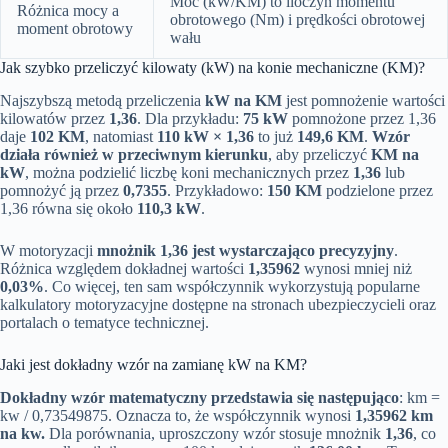
Moc (kW/KM) to iloczyn momentu
Różnica mocy a
obrotowego (Nm) i prędkości obrotowej
moment obrotowy
wału
Jak szybko przeliczyć kilowaty (kW) na konie mechaniczne (KM)?
Najszybszą metodą przeliczenia
kW na KM
jest pomnożenie wartości
kilowatów przez
1,36
. Dla przykładu:
75 kW
pomnożone przez 1,36
daje
102 KM
, natomiast
110 kW × 1,36
to już
149,6 KM
.
Wzór
działa również w przeciwnym kierunku
, aby przeliczyć
KM na
kW
, można podzielić liczbę koni mechanicznych przez
1,36
lub
pomnożyć ją przez
0,7355
. Przykładowo:
150 KM
podzielone przez
1,36 równa się około
110,3 kW
.
W motoryzacji
mnożnik 1,36 jest wystarczająco precyzyjny
.
Różnica względem dokładnej wartości
1,35962
wynosi mniej niż
0,03%
. Co więcej, ten sam współczynnik wykorzystują popularne
kalkulatory motoryzacyjne dostępne na stronach ubezpieczycieli oraz
portalach o tematyce technicznej.
Jaki jest dokładny wzór na zamianę kW na KM?
Dokładny wzór matematyczny przedstawia się następująco
: km =
kw / 0,73549875. Oznacza to, że współczynnik wynosi
1,35962 km
na kw.
Dla porównania, uproszczony wzór stosuje mnożnik
1,36
, co