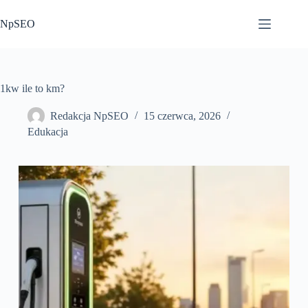
Przejdź
do
NpSEO
treści
1kw ile to km?
Redakcja NpSEO
15 czerwca, 2026
Edukacja