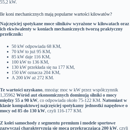
55,2 kW.
Ile koni mechanicznych mają popularne wartości kilowatów?
Najczęściej spotykane moce silników wyrażone w kilowatach oraz
ich ekwiwalenty w koniach mechanicznych tworzą praktyczny
przelicznik:
50 kW odpowiada 68 KM,
70 kW to już 95 KM,
85 kW daje 116 KM,
100 kW to 136 KM,
130 kW przekłada się na 177 KM,
150 kW oznacza 204 KM,
A 200 kW aż 272 KM.
Te wartości uzyskano
, mnożąc moc w kW przez współczynnik
1,35962
Wśród aut ekonomicznych dominują silniki o mocy
między 55 a 90 kW
, co odpowiada około 75-122 KM.
Natomiast w
klasie kompaktowej najczęściej spotykamy jednostki napędowe o
mocy od 85 do 130 kW
, czyli 116-177 KM.
Z kolei samochody z segmentu premium i modele sportowe
zazwyczaj charakteryzują się mocą przekraczającą 200 kW
, czyli