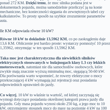
ponad 272 KM.
Dzięki temu
, że moc silnika podana jest w
dokumentach pojazdu, można samodzielnie przeliczyć ją na konie
mechaniczne, bez konieczności sięgania do zewnętrznych tabel czy
kalkulatorów. To prosty sposób na szybkie zrozumienie parametrów
auta.
Ile KM odpowiada równe 10 kW?
Równe 10 kW to dokładnie 13,5962 KM
, co po zaokrągleniu daje
13,6 KM. Obliczenie jest bardzo proste: wystarczy pomnożyć 10 przez
1,35962, otrzymując w ten sposób 13,5962 KM.
Taka moc jest charakterystyczna dla niewielkich silników
elektrycznych stosowanych w hulajnogach klasy L3 czy lekkich
motorowerach
, natomiast nie dla samochodów osobowych, które
zwykle mają znacznie wyższą minimalną moc, sięgającą 50-60 kW.
Dla porównania warto wspomnieć, że rowery elektryczne o mocy
przekraczającej 4 kW wymagają już rejestracji oraz posiadania
odpowiednich uprawnień do jazdy.
Co więcej
, 10 kW to właśnie ta wartość, od której zaczynają się
wymogi dotyczące posiadania określonej kategorii prawa jazdy dla
pojazdu. Gdy masa pojazdu wynosi około 250 kg, a jego moc to 10
kW, otrzymujemy stosunek mocy do masy na poziomie 4 kW na 100