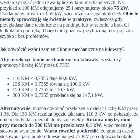
wystarczy odjąć jedną czwartą liczby koni mechanicznych. Na
przykład z 100 KM odejmujemy 25 i otrzymujemy około
75 kW
.
Dokładna wartość to 73,55 kW, więc różnica sięga około 2%.
Obie te
metody sprawdzają się świetnie w praktyce
, zwłaszcza gdy
przeglądasz dane techniczne na parkingu lub w salonie, a brak Ci
kalkulatora pod ręką. Dzięki nim poznasz przybliżoną moc pojazdu
szybko i bez problemów.
Jak odwrócić wzór i zamienić konie mechaniczne na kilowaty?
Aby przeliczyć konie mechaniczne na kilowaty
, wystarczy
pomnożyć liczbę KM przez 0,7355
110 KM × 0,7355 daje 80,9 kW,
136 KM × 0,7355 równa się 100,0 kW,
150 KM × 0,7355 to 110,3 kW,
200 KM × 0,7355 przekłada się na 147,1 kW.
Alternatywnie
, można dokonać przeliczenia dzieląc liczbę KM przez
1,36. Dla 150 KM rezultat będzie taki sam, 110,3 kW, co pokazuje, że
obie metody dają niemal identyczne efekty.
Różnica między nimi
przy mocach do 300 KM nie przekracza 0,1 kW
, więc można je
stosować wymiennie.
Warto również podkreślić
, że granicą często
stosowaną jako punkt odniesienia jest 75 KM, co odpowiada około