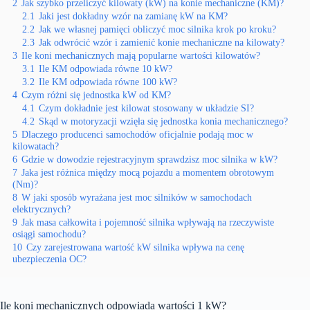
2
Jak szybko przeliczyć kilowaty (kW) na konie mechaniczne (KM)?
2.1
Jaki jest dokładny wzór na zamianę kW na KM?
2.2
Jak we własnej pamięci obliczyć moc silnika krok po kroku?
2.3
Jak odwrócić wzór i zamienić konie mechaniczne na kilowaty?
3
Ile koni mechanicznych mają popularne wartości kilowatów?
3.1
Ile KM odpowiada równe 10 kW?
3.2
Ile KM odpowiada równe 100 kW?
4
Czym różni się jednostka kW od KM?
4.1
Czym dokładnie jest kilowat stosowany w układzie SI?
4.2
Skąd w motoryzacji wzięła się jednostka konia mechanicznego?
5
Dlaczego producenci samochodów oficjalnie podają moc w
kilowatach?
6
Gdzie w dowodzie rejestracyjnym sprawdzisz moc silnika w kW?
7
Jaka jest różnica między mocą pojazdu a momentem obrotowym
(Nm)?
8
W jaki sposób wyrażana jest moc silników w samochodach
elektrycznych?
9
Jak masa całkowita i pojemność silnika wpływają na rzeczywiste
osiągi samochodu?
10
Czy zarejestrowana wartość kW silnika wpływa na cenę
ubezpieczenia OC?
Ile koni mechanicznych odpowiada wartości 1 kW?