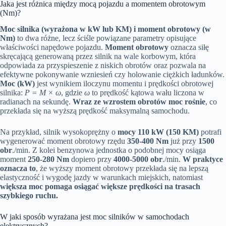
Jaka jest różnica między mocą pojazdu a momentem obrotowym
(Nm)?
Moc silnika (wyrażona w kW lub KM) i moment obrotowy (w
Nm)
to dwa różne, lecz ściśle powiązane parametry opisujące
właściwości napędowe pojazdu.
Moment obrotowy
oznacza siłę
skręcającą generowaną przez silnik na wale korbowym, która
odpowiada za przyspieszenie z niskich obrotów oraz pozwala na
efektywne pokonywanie wzniesień czy holowanie ciężkich ładunków.
Moc (kW)
jest wynikiem iloczynu momentu i prędkości obrotowej
silnika:
P = M × ω
, gdzie
ω
to prędkość kątowa wału liczona w
radianach na sekundę.
Wraz ze wzrostem obrotów moc rośnie
, co
przekłada się na wyższą prędkość maksymalną samochodu.
Na przykład, silnik wysokoprężny o
mocy 110 kW (150 KM)
potrafi
wygenerować moment obrotowy rzędu
350-400 Nm
już przy
1500
obr
./min. Z kolei benzynowa jednostka o podobnej mocy osiąga
moment
250-280 Nm
dopiero przy
4000-5000 obr
./min.
W praktyce
oznacza to
, że wyższy moment obrotowy przekłada się na lepszą
elastyczność i wygodę jazdy w warunkach miejskich, natomiast
większa moc pomaga osiągać większe prędkości na trasach
szybkiego ruchu.
W jaki sposób wyrażana jest moc silników w samochodach
elektrycznych?