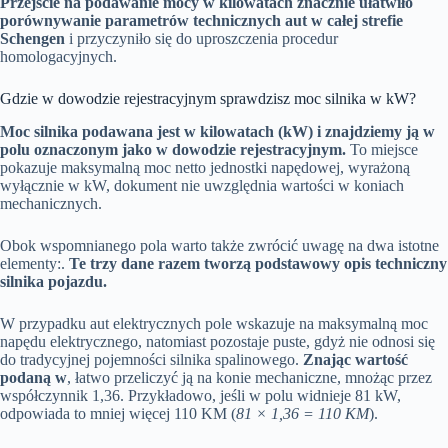
Przejście na podawanie mocy w kilowatach znacznie ułatwiło
porównywanie parametrów technicznych aut w całej strefie
Schengen
i przyczyniło się do uproszczenia procedur
homologacyjnych.
Gdzie w dowodzie rejestracyjnym sprawdzisz moc silnika w kW?
Moc silnika podawana jest w kilowatach (kW) i znajdziemy ją w
polu oznaczonym jako w dowodzie rejestracyjnym.
To miejsce
pokazuje maksymalną moc netto jednostki napędowej, wyrażoną
wyłącznie w kW, dokument nie uwzględnia wartości w koniach
mechanicznych.
Obok wspomnianego pola warto także zwrócić uwagę na dwa istotne
elementy:.
Te trzy dane razem tworzą podstawowy opis techniczny
silnika pojazdu.
W przypadku aut elektrycznych pole wskazuje na maksymalną moc
napędu elektrycznego, natomiast pozostaje puste, gdyż nie odnosi się
do tradycyjnej pojemności silnika spalinowego.
Znając wartość
podaną w
, łatwo przeliczyć ją na konie mechaniczne, mnożąc przez
współczynnik 1,36. Przykładowo, jeśli w polu widnieje 81 kW,
odpowiada to mniej więcej 110 KM (
81 × 1,36 = 110 KM
).