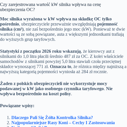
Czy zarejestrowana wartość kW silnika wpływa na cenę
ubezpieczenia OC?
Moc silnika wyrażona w kW wpływa na składkę OC tylko
pośrednio
, ubezpieczyciele przeważnie uwzględniają
pojemność
silnika (cm³)
, nie zaś bezpośrednio jego moc (kW). Ponieważ te dwie
wartości są ze sobą powiązane, auta z większymi jednostkami trafiają
do wyższych grup taryfowych.
Statystyki z początku 2026 roku wskazują
, że kierowcy aut z
silnikami do 1,0 litra płacili średnio 487 zł za OC. Z kolei właściciele
samochodów z silnikami powyżej 5,0 litra stawiali czoła przeciętnej
składce wynoszącej 771 zł.
Oznacza to
, że różnica między najniższą a
najwyższą kategorią pojemności wyniosła aż 284 zł rocznie.
Żaden z polskich ubezpieczycieli nie wykorzystuje mocy
podawanej w kW jako osobnego czynnika taryfowego
.
Nie
wpływa bezpośrednio na koszt polisy
.
Powiązane wpisy:
Dlaczego Pali Się Żółta Kontrolka Silnika?
Najpopularniejsze Rasy Koni – Cechy I Zastosowania