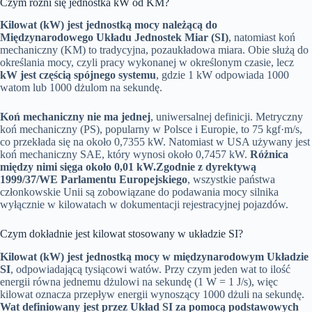
Czym różni się jednostka kW od KM?
Kilowat (kW) jest jednostką mocy należącą do
Międzynarodowego Układu Jednostek Miar (SI)
, natomiast koń
mechaniczny (KM) to tradycyjna, pozaukładowa miara. Obie służą do
określania mocy, czyli pracy wykonanej w określonym czasie, lecz
kW jest częścią spójnego systemu
, gdzie 1 kW odpowiada 1000
watom lub 1000 dżulom na sekundę.
Koń mechaniczny nie ma jednej
, uniwersalnej definicji. Metryczny
koń mechaniczny (PS), popularny w Polsce i Europie, to 75 kgf·m/s,
co przekłada się na około 0,7355 kW. Natomiast w USA używany jest
koń mechaniczny SAE, który wynosi około 0,7457 kW.
Różnica
między nimi sięga około 0,01 kW.
Zgodnie z dyrektywą
1999/37/WE Parlamentu Europejskiego
, wszystkie państwa
członkowskie Unii są zobowiązane do podawania mocy silnika
wyłącznie w kilowatach w dokumentacji rejestracyjnej pojazdów.
Czym dokładnie jest kilowat stosowany w układzie SI?
Kilowat (kW) jest jednostką mocy w międzynarodowym Układzie
SI
, odpowiadającą tysiącowi watów. Przy czym jeden wat to ilość
energii równa jednemu dżulowi na sekundę (1 W = 1 J/s), więc
kilowat oznacza przepływ energii wynoszący 1000 dżuli na sekundę.
Wat definiowany jest przez Układ SI za pomocą podstawowych