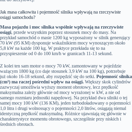
Jak masa całkowita i pojemność silnika wpływają na rzeczywiste
osiągi samochodu?
Masa pojazdu i moc silnika wspólnie wpływają na rzeczywiste
osiągi
, przede wszystkim poprzez stosunek mocy do masy. Na
przykład samochód o masie 1200 kg wyposażony w silnik generujący
70 kW (95 KM) dysponuje wskaźnikiem mocy wynoszącym około
5,8 kW na każde 100 kg. W praktyce przekłada się to na
przyspieszenie od 0 do 100 km/h w granicach 11-13 sekund.
Z kolei ten sam motor o mocy 70 kW, zamontowany w pojeździe
ważącym 1800 kg (co daje stosunek 3,9 kW na 100 kg), potrzebuje
już około 16-18 sekund, aby rozpędzić się do setki.
Pojemność silnika
(cm³) ma raczej pośredni wpływ na osiągi.
Większy skok cylindrów
zazwyczaj umożliwia wyższy moment obrotowy, lecz prędkość
maksymalna zależy głównie od mocy wyrażonej w kW, a nie od
samego rozmiaru jednostki napędowej. Na przykład dwa silniki o tej
samej mocy 100 kW (136 KM), jeden turbodoładowany o pojemności
1,0 litra i drugi wolnossący o pojemności 2,0 litrów, osiągają niemal
identyczną prędkość maksymalną. Różnice ujawniają się głównie w
charakterystyce momentu obrotowego, szczególnie przy niskich i
średnich obrotach.