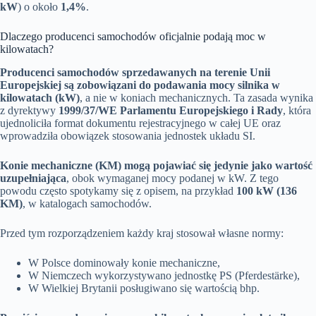
kW
) o około
1,4%
.
Dlaczego producenci samochodów oficjalnie podają moc w
kilowatach?
Producenci samochodów sprzedawanych na terenie Unii
Europejskiej są zobowiązani do podawania mocy silnika w
kilowatach (kW)
, a nie w koniach mechanicznych. Ta zasada wynika
z dyrektywy
1999/37/WE Parlamentu Europejskiego i Rady
, która
ujednoliciła format dokumentu rejestracyjnego w całej UE oraz
wprowadziła obowiązek stosowania jednostek układu SI.
Konie mechaniczne (KM) mogą pojawiać się jedynie jako wartość
uzupełniająca
, obok wymaganej mocy podanej w kW. Z tego
powodu często spotykamy się z opisem, na przykład
100 kW (136
KM)
, w katalogach samochodów.
Przed tym rozporządzeniem każdy kraj stosował własne normy:
W Polsce dominowały konie mechaniczne,
W Niemczech wykorzystywano jednostkę PS (Pferdestärke),
W Wielkiej Brytanii posługiwano się wartością bhp.