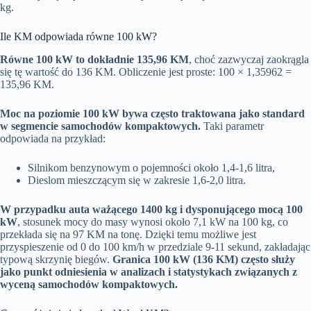
kg.
Ile KM odpowiada równe 100 kW?
Równe 100 kW to dokładnie 135,96 KM
, choć zazwyczaj zaokrągla
się tę wartość do 136 KM. Obliczenie jest proste: 100 × 1,35962 =
135,96 KM.
Moc na poziomie 100 kW bywa często traktowana jako standard
w segmencie samochodów kompaktowych.
Taki parametr
odpowiada na przykład:
Silnikom benzynowym o pojemności około 1,4-1,6 litra,
Dieslom mieszczącym się w zakresie 1,6-2,0 litra.
W przypadku auta ważącego 1400 kg i dysponującego mocą 100
kW
, stosunek mocy do masy wynosi około 7,1 kW na 100 kg, co
przekłada się na 97 KM na tonę. Dzięki temu możliwe jest
przyspieszenie od 0 do 100 km/h w przedziale 9-11 sekund, zakładając
typową skrzynię biegów.
Granica 100 kW (136 KM) często służy
jako punkt odniesienia w analizach i statystykach związanych z
wyceną samochodów kompaktowych.