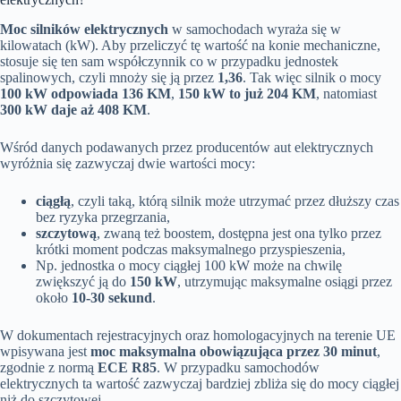
Moc silników elektrycznych
w samochodach wyraża się w
kilowatach (kW). Aby przeliczyć tę wartość na konie mechaniczne,
stosuje się ten sam współczynnik co w przypadku jednostek
spalinowych, czyli mnoży się ją przez
1,36
. Tak więc silnik o mocy
100 kW odpowiada 136 KM
,
150 kW to już 204 KM
, natomiast
300 kW daje aż 408 KM
.
Wśród danych podawanych przez producentów aut elektrycznych
wyróżnia się zazwyczaj dwie wartości mocy:
ciągłą
, czyli taką, którą silnik może utrzymać przez dłuższy czas
bez ryzyka przegrzania,
szczytową
, zwaną też boostem, dostępna jest ona tylko przez
krótki moment podczas maksymalnego przyspieszenia,
Np. jednostka o mocy ciągłej 100 kW może na chwilę
zwiększyć ją do
150 kW
, utrzymując maksymalne osiągi przez
około
10-30 sekund
.
W dokumentach rejestracyjnych oraz homologacyjnych na terenie UE
wpisywana jest
moc maksymalna obowiązująca przez 30 minut
,
zgodnie z normą
ECE R85
. W przypadku samochodów
elektrycznych ta wartość zazwyczaj bardziej zbliża się do mocy ciągłej
niż do szczytowej.