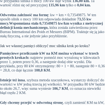
w przypadku silnika o mocy 100 kw daje wynik
136,00 km.
Ta
wartość różni się od precyzyjnej
135,96 km
tylko o
0,04 km.
Odwrotna zależność ma formę
: kw = km × 0,73549875. W ten
sposób silnik o mocy 100 km odpowiada dokładnie
73,55 kw
mocy.
Wspomniana stała 0,73549875 kw/km wynika z metrycznej
definicji konia mechanicznego,
która została zatwierdzona przez
Bureau International des Poids et Mesures (BIPM). Traktuje się ją jako
stałą fizyczną, a nie jedynie jako przybliżenie.
Jak we własnej pamięci obliczyć moc silnika krok po kroku?
Pamięciowe przeliczanie kW na KM można wykonać w trzech
prostych krokach:
najpierw pomnóż moc wyrażoną w kilowatach
przez 1, potem przez 0,36, a następnie dodaj obie wyniki. Dla
przykładu, przy 80 kW otrzymujemy: 80 × 1 = 80, następnie 80 × 0,36
= 28,8, co daje łącznie
108,8 KM
.
Istnieje też inna
, szybsza metoda szacunkowa, wystarczy doliczyć do
wartości w kW jedną trzecią jej wielkości. W przypadku 80 kW będzie
to około 26,7, więc suma wyniesie
106,7 KM
, co oznacza niewielki
błąd rzędu 2 KM.
Gdy chcemy przejść w odwrotną stronę
, czyli zamienić KM na kW,