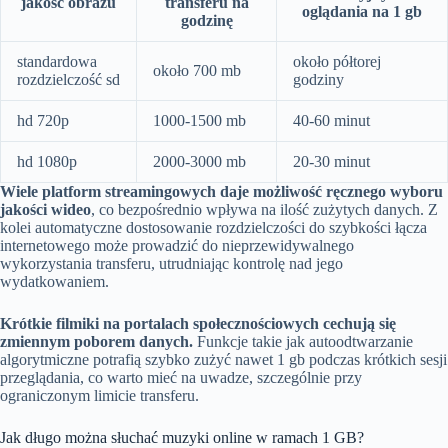
jakość obrazu
transferu na
oglądania na 1 gb
godzinę
standardowa
około półtorej
około 700 mb
rozdzielczość sd
godziny
hd 720p
1000-1500 mb
40-60 minut
hd 1080p
2000-3000 mb
20-30 minut
Wiele platform streamingowych daje możliwość ręcznego wyboru
jakości wideo
, co bezpośrednio wpływa na ilość zużytych danych. Z
kolei automatyczne dostosowanie rozdzielczości do szybkości łącza
internetowego może prowadzić do nieprzewidywalnego
wykorzystania transferu, utrudniając kontrolę nad jego
wydatkowaniem.
Krótkie filmiki na portalach społecznościowych cechują się
zmiennym poborem danych.
Funkcje takie jak autoodtwarzanie
algorytmiczne potrafią szybko zużyć nawet 1 gb podczas krótkich sesji
przeglądania, co warto mieć na uwadze, szczególnie przy
ograniczonym limicie transferu.
Jak długo można słuchać muzyki online w ramach 1 GB?