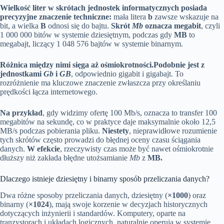
Wielkość liter w skrótach jednostek informatycznych posiada
precyzyjne znaczenie techniczne:
mała litera
b
zawsze wskazuje na
bit, a wielka
B
odnosi się do bajtu.
Skrót
Mb
oznacza megabit
, czyli
1 000 000 bitów w systemie dziesiętnym, podczas gdy
MB
to
megabajt, liczący 1 048 576 bajtów w systemie binarnym.
Różnica między nimi sięga aż ośmiokrotności.
Podobnie jest z
jednostkami
Gb
i
GB
, odpowiednio gigabit i gigabajt. To
rozróżnienie ma kluczowe znaczenie zwłaszcza przy określaniu
prędkości łącza internetowego.
Na przykład
, gdy widzimy ofertę 100 Mb/s, oznacza to transfer 100
megabitów na sekundę, co w praktyce daje maksymalnie około 12,5
MB/s podczas pobierania pliku.
Niestety
, nieprawidłowe rozumienie
tych skrótów często prowadzi do błędnej oceny czasu ściągania
danych.
W efekcie
, rzeczywisty czas może być nawet ośmiokrotnie
dłuższy niż zakłada błędne utożsamianie
Mb
z
MB.
Dlaczego istnieje dziesiętny i binarny sposób przeliczania danych?
Dwa różne sposoby przeliczania danych, dziesiętny (
×1000
) oraz
binarny (
×1024
), mają swoje korzenie w decyzjach historycznych
dotyczących inżynierii i standardów. Komputery, oparte na
tranzystorach i układach logicznych, naturalnie operują w systemie