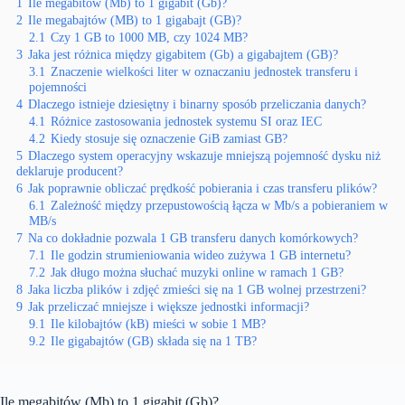
1
Ile megabitów (Mb) to 1 gigabit (Gb)?
2
Ile megabajtów (MB) to 1 gigabajt (GB)?
2.1
Czy 1 GB to 1000 MB, czy 1024 MB?
3
Jaka jest różnica między gigabitem (Gb) a gigabajtem (GB)?
3.1
Znaczenie wielkości liter w oznaczaniu jednostek transferu i
pojemności
4
Dlaczego istnieje dziesiętny i binarny sposób przeliczania danych?
4.1
Różnice zastosowania jednostek systemu SI oraz IEC
4.2
Kiedy stosuje się oznaczenie GiB zamiast GB?
5
Dlaczego system operacyjny wskazuje mniejszą pojemność dysku niż
deklaruje producent?
6
Jak poprawnie obliczać prędkość pobierania i czas transferu plików?
6.1
Zależność między przepustowością łącza w Mb/s a pobieraniem w
MB/s
7
Na co dokładnie pozwala 1 GB transferu danych komórkowych?
7.1
Ile godzin strumieniowania wideo zużywa 1 GB internetu?
7.2
Jak długo można słuchać muzyki online w ramach 1 GB?
8
Jaka liczba plików i zdjęć zmieści się na 1 GB wolnej przestrzeni?
9
Jak przeliczać mniejsze i większe jednostki informacji?
9.1
Ile kilobajtów (kB) mieści w sobie 1 MB?
9.2
Ile gigabajtów (GB) składa się na 1 TB?
Ile megabitów (Mb) to 1 gigabit (Gb)?