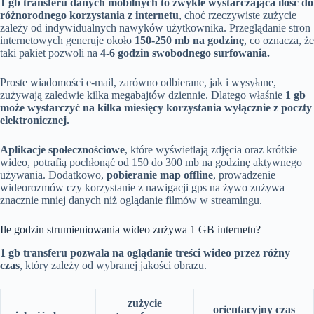
1 gb transferu danych mobilnych to zwykle wystarczająca ilość do
różnorodnego korzystania z internetu
, choć rzeczywiste zużycie
zależy od indywidualnych nawyków użytkownika. Przeglądanie stron
internetowych generuje około
150-250 mb na godzinę
, co oznacza, że
taki pakiet pozwoli na
4-6 godzin swobodnego surfowania.
Proste wiadomości e-mail, zarówno odbierane, jak i wysyłane,
zużywają zaledwie kilka megabajtów dziennie. Dlatego właśnie
1 gb
może wystarczyć na kilka miesięcy korzystania wyłącznie z poczty
elektronicznej.
Aplikacje społecznościowe
, które wyświetlają zdjęcia oraz krótkie
wideo, potrafią pochłonąć od 150 do 300 mb na godzinę aktywnego
używania. Dodatkowo,
pobieranie map offline
, prowadzenie
wideorozmów czy korzystanie z nawigacji gps na żywo zużywa
znacznie mniej danych niż oglądanie filmów w streamingu.
Ile godzin strumieniowania wideo zużywa 1 GB internetu?
1 gb transferu pozwala na oglądanie treści wideo przez różny
czas
, który zależy od wybranej jakości obrazu.
zużycie
orientacyjny czas