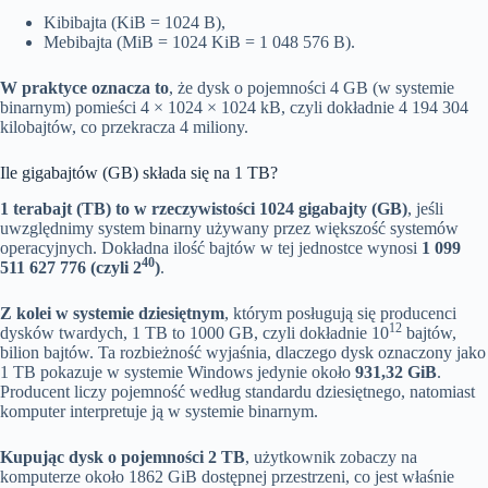
Kibibajta (KiB = 1024 B),
Mebibajta (MiB = 1024 KiB = 1 048 576 B).
W praktyce oznacza to
, że dysk o pojemności 4 GB (w systemie
binarnym) pomieści 4 × 1024 × 1024 kB, czyli dokładnie 4 194 304
kilobajtów, co przekracza 4 miliony.
Ile gigabajtów (GB) składa się na 1 TB?
1 terabajt (TB) to w rzeczywistości 1024 gigabajty (GB)
, jeśli
uwzględnimy system binarny używany przez większość systemów
operacyjnych. Dokładna ilość bajtów w tej jednostce wynosi
1 099
40
511 627 776 (czyli 2
)
.
Z kolei w systemie dziesiętnym
, którym posługują się producenci
12
dysków twardych, 1 TB to 1000 GB, czyli dokładnie 10
bajtów,
bilion bajtów. Ta rozbieżność wyjaśnia, dlaczego dysk oznaczony jako
1 TB pokazuje w systemie Windows jedynie około
931,32 GiB
.
Producent liczy pojemność według standardu dziesiętnego, natomiast
komputer interpretuje ją w systemie binarnym.
Kupując dysk o pojemności 2 TB
, użytkownik zobaczy na
komputerze około 1862 GiB dostępnej przestrzeni, co jest właśnie