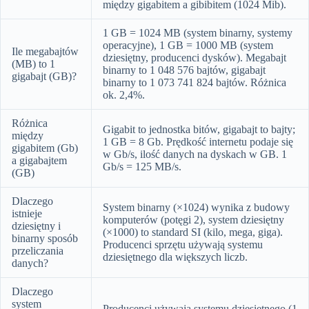
między gigabitem a gibibitem (1024 Mib).
1 GB = 1024 MB (system binarny, systemy
operacyjne), 1 GB = 1000 MB (system
Ile megabajtów
dziesiętny, producenci dysków). Megabajt
(MB) to 1
binarny to 1 048 576 bajtów, gigabajt
gigabajt (GB)?
binarny to 1 073 741 824 bajtów. Różnica
ok. 2,4%.
Różnica
Gigabit to jednostka bitów, gigabajt to bajty;
między
1 GB = 8 Gb. Prędkość internetu podaje się
gigabitem (Gb)
w Gb/s, ilość danych na dyskach w GB. 1
a gigabajtem
Gb/s = 125 MB/s.
(GB)
Dlaczego
System binarny (×1024) wynika z budowy
istnieje
komputerów (potęgi 2), system dziesiętny
dziesiętny i
(×1000) to standard SI (kilo, mega, giga).
binarny sposób
Producenci sprzętu używają systemu
przeliczania
dziesiętnego dla większych liczb.
danych?
Dlaczego
system
Producenci używają systemu dziesiętnego (1