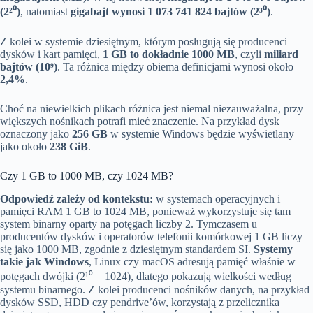
(2²⁰)
, natomiast
gigabajt wynosi 1 073 741 824 bajtów (2³⁰)
.
Z kolei w systemie dziesiętnym, którym posługują się producenci
dysków i kart pamięci,
1 GB to dokładnie 1000 MB
, czyli
miliard
bajtów (10⁹)
. Ta różnica między obiema definicjami wynosi około
2,4%
.
Choć na niewielkich plikach różnica jest niemal niezauważalna, przy
większych nośnikach potrafi mieć znaczenie. Na przykład dysk
oznaczony jako
256 GB
w systemie Windows będzie wyświetlany
jako około
238 GiB
.
Czy 1 GB to 1000 MB, czy 1024 MB?
Odpowiedź zależy od kontekstu:
w systemach operacyjnych i
pamięci RAM 1 GB to 1024 MB, ponieważ wykorzystuje się tam
system binarny oparty na potęgach liczby 2. Tymczasem u
producentów dysków i operatorów telefonii komórkowej 1 GB liczy
się jako 1000 MB, zgodnie z dziesiętnym standardem SI.
Systemy
takie jak Windows
, Linux czy macOS adresują pamięć właśnie w
potęgach dwójki (2¹⁰ = 1024), dlatego pokazują wielkości według
systemu binarnego. Z kolei producenci nośników danych, na przykład
dysków SSD, HDD czy pendrive’ów, korzystają z przelicznika