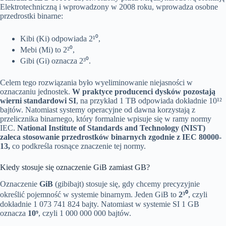
Elektrotechniczną i wprowadzony w 2008 roku, wprowadza osobne
przedrostki binarne:
Kibi (Ki) odpowiada 2¹⁰,
Mebi (Mi) to 2²⁰,
Gibi (Gi) oznacza 2³⁰.
Celem tego rozwiązania było wyeliminowanie niejasności w
oznaczaniu jednostek.
W praktyce producenci dysków pozostają
wierni standardowi SI
, na przykład 1 TB odpowiada dokładnie 10¹²
bajtów. Natomiast systemy operacyjne od dawna korzystają z
przelicznika binarnego, który formalnie wpisuje się w ramy normy
IEC.
National Institute of Standards and Technology (NIST)
zaleca stosowanie przedrostków binarnych zgodnie z IEC 80000-
13,
co podkreśla rosnące znaczenie tej normy.
Kiedy stosuje się oznaczenie GiB zamiast GB?
Oznaczenie
GiB
(gibibajt) stosuje się, gdy chcemy precyzyjnie
określić pojemność w systemie binarnym. Jeden GiB to
2³⁰
, czyli
dokładnie 1 073 741 824 bajty. Natomiast w systemie SI 1 GB
oznacza
10⁹
, czyli 1 000 000 000 bajtów.