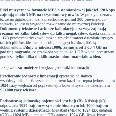
Pliki muzyczne w formacie MP3 o standardowej jakości 128 kbps
zajmują około 3 MB na trzyminutowy utwór.
W praktyce oznacza
to, że na gigabajcie można przechować
ponad 300 piosenek
, co
sprawia, że jest to wygodne rozwiązanie do muzycznej kolekcji.
Dokumenty tekstowe i arkusze kalkulacyjne zazwyczaj mają
rozmiar od kilku kilobajtów do kilku megabajtów,
dzięki czemu na
1 GB przestrzeni dyskowej można zmieścić
nawet dziesiątki tysięcy
takich plików
, idealne dla osób pracujących z dużą ilością
dokumentów.
Filmy w jakości 1080p zajmują od 1 do 4 GB na
godzinę nagrania,
co przekłada się na to, że 1 GB wolnej przestrzeni
pomieści
tylko kilka do kilkunastu minut materiału wideo.
Jak przeliczać mniejsze i większe jednostki informacji?
Przeliczanie jednostek informacji
opiera się na stałych
współczynnikach. W systemie binarnym każda następna jednostka jest
1024 razy większa
od poprzedniej, z kolei w systemie dziesiętnym
SI,
1000 razy większa
.
Podstawową jednostką pojemności jest bajt (B)
. Kilobajt (kB)
odpowiada
1024 bajtom w systemie binarnym
lub
1000 bajtom
według systemu dziesiętnego
. Megabajt (MB) to
1024 kB
, gigabajt
(GB) –
1024 MB
, a terabajt (TB) stanowi
1024 GB
, licząc binarnie.