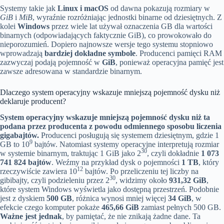
Systemy takie jak
Linux i macOS
od dawna pokazują rozmiary w
GiB
i
MiB
, wyraźnie rozróżniając jednostki binarne od dziesiętnych. Z
kolei
Windows
przez wiele lat używał oznaczenia GB dla wartości
binarnych (odpowiadających faktycznie GiB), co prowokowało do
nieporozumień. Dopiero najnowsze wersje tego systemu stopniowo
wprowadzają
bardziej dokładne symbole
. Producenci pamięci RAM
zazwyczaj podają pojemność w
GiB
, ponieważ operacyjna pamięć jest
zawsze adresowana w standardzie binarnym.
Dlaczego system operacyjny wskazuje mniejszą pojemność dysku niż
deklaruje producent?
System operacyjny wskazuje mniejszą pojemność dysku niż ta
podana przez producenta z powodu odmiennego sposobu liczenia
gigabajtów.
Producenci posługują się systemem dziesiętnym, gdzie 1
9
GB to 10
bajtów. Natomiast systemy operacyjne interpretują rozmiar
30
w systemie binarnym, traktując 1 GiB jako 2
, czyli dokładnie
1 073
741 824 bajtów
. Weźmy na przykład dysk o pojemności
1 TB
, który
12
rzeczywiście zawiera 10
bajtów. Po przeliczeniu tej liczby na
30
gibibajty, czyli podzieleniu przez 2
, widzimy około
931,32 GiB
,
które system Windows wyświetla jako dostępną przestrzeń. Podobnie
jest z dyskiem
500 GB
, różnica wynosi mniej więcej
34 GiB
, w
efekcie czego komputer pokaże
465,66 GiB
zamiast pełnych 500 GB.
Ważne jest jednak
, by pamiętać, że nie znikają żadne dane. Ta