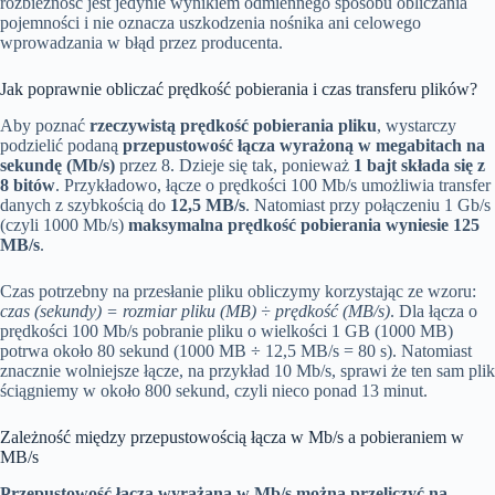
rozbieżność jest jedynie wynikiem odmiennego sposobu obliczania
pojemności i nie oznacza uszkodzenia nośnika ani celowego
wprowadzania w błąd przez producenta.
Jak poprawnie obliczać prędkość pobierania i czas transferu plików?
Aby poznać
rzeczywistą prędkość pobierania pliku
, wystarczy
podzielić podaną
przepustowość łącza wyrażoną w megabitach na
sekundę (Mb/s)
przez 8. Dzieje się tak, ponieważ
1 bajt składa się z
8 bitów
. Przykładowo, łącze o prędkości 100 Mb/s umożliwia transfer
danych z szybkością do
12,5 MB/s
. Natomiast przy połączeniu 1 Gb/s
(czyli 1000 Mb/s)
maksymalna prędkość pobierania wyniesie 125
MB/s
.
Czas potrzebny na przesłanie pliku obliczymy korzystając ze wzoru:
czas (sekundy) = rozmiar pliku (MB) ÷ prędkość (MB/s)
. Dla łącza o
prędkości 100 Mb/s pobranie pliku o wielkości 1 GB (1000 MB)
potrwa około 80 sekund (1000 MB ÷ 12,5 MB/s = 80 s). Natomiast
znacznie wolniejsze łącze, na przykład 10 Mb/s, sprawi że ten sam plik
ściągniemy w około 800 sekund, czyli nieco ponad 13 minut.
Zależność między przepustowością łącza w Mb/s a pobieraniem w
MB/s
Przepustowość łącza wyrażana w Mb/s można przeliczyć na