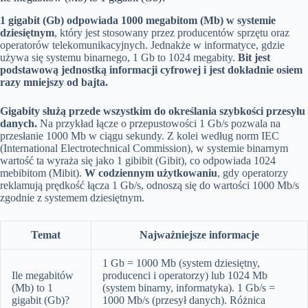
1 gigabit (Gb) odpowiada 1000 megabitom (Mb) w systemie
dziesiętnym
, który jest stosowany przez producentów sprzętu oraz
operatorów telekomunikacyjnych. Jednakże w informatyce, gdzie
używa się systemu binarnego, 1 Gb to 1024 megabity.
Bit jest
podstawową jednostką informacji cyfrowej i jest dokładnie osiem
razy mniejszy od bajta.
Gigabity służą przede wszystkim do określania szybkości przesyłu
danych.
Na przykład łącze o przepustowości 1 Gb/s pozwala na
przesłanie 1000 Mb w ciągu sekundy. Z kolei według norm IEC
(International Electrotechnical Commission), w systemie binarnym
wartość ta wyraża się jako 1 gibibit (Gibit), co odpowiada 1024
mebibitom (Mibit).
W codziennym użytkowaniu
, gdy operatorzy
reklamują prędkość łącza 1 Gb/s, odnoszą się do wartości 1000 Mb/s
zgodnie z systemem dziesiętnym.
Temat
Najważniejsze informacje
1 Gb = 1000 Mb (system dziesiętny,
Ile megabitów
producenci i operatorzy) lub 1024 Mb
(Mb) to 1
(system binarny, informatyka). 1 Gb/s =
gigabit (Gb)?
1000 Mb/s (przesył danych). Różnica