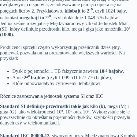
dwójkowym, co sprawia, że adresowanie pamięci opiera się na
potęgach liczby 2. Przykładowo,
kilobajt to 2¹⁰
, czyli 1024 bajty,
natomiast
megabajt to 2²⁰
, czyli dokładnie 1 048 576 bajtów.
Jednocześnie rozwijał się Międzynarodowy Układ Jednostek Miar
(SI), który definiuje przedrostki kilo, mega i giga jako mnożniki
10³
(1000)
.
Producenci sprzętu często wykorzystują przelicznik dziesiętny,
ponieważ pozwala on na prezentowanie większych wartości. Na
przykład:
Dysk o pojemności 1 TB faktycznie zawiera
10¹² bajtów
,
A nie
2⁴⁰ bajtów
(czyli 1 099 511 627 776 bajtów),
Które odpowiadałyby cyfrowemu tebibajtowi.
Różnice zastosowania jednostek systemu SI oraz IEC
Standard SI definiuje przedrostki takie jak kilo (k)
, mega (M) i
giga (G) jako wielokrotności 10³, 10⁶ oraz 10⁹. Wykorzystuje się je
powszechnie do określania pojemności dysków, szybkości przesyłu
danych czy w telekomunikacji.
Standard IEC 80000-13
, stworzony przez Międzynarodową Komisję