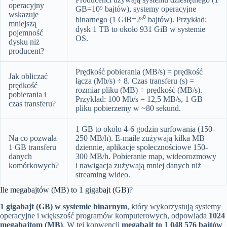
operacyjny
GB=10⁹ bajtów), systemy operacyjne
wskazuje
binarnego (1 GiB=2³⁰ bajtów). Przykład:
mniejszą
dysk 1 TB to około 931 GiB w systemie
pojemność
OS.
dysku niż
producent?
Prędkość pobierania (MB/s) = prędkość
Jak obliczać
łącza (Mb/s) ÷ 8. Czas transferu (s) =
prędkość
rozmiar pliku (MB) ÷ prędkość (MB/s).
pobierania i
Przykład: 100 Mb/s = 12,5 MB/s, 1 GB
czas transferu?
pliku pobierzemy w ~80 sekund.
1 GB to około 4-6 godzin surfowania (150-
Na co pozwala
250 MB/h). E-maile zużywają kilka MB
1 GB transferu
dziennie, aplikacje społecznościowe 150-
danych
300 MB/h. Pobieranie map, wideorozmowy
komórkowych?
i nawigacja zużywają mniej danych niż
streaming wideo.
Ile megabajtów (MB) to 1 gigabajt (GB)?
1 gigabajt (GB) w systemie binarnym
, który wykorzystują systemy
operacyjne i większość programów komputerowych, odpowiada
1024
megabajtom (MB)
. W tej konwencji
megabajt to 1 048 576 bajtów