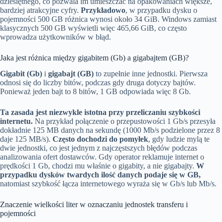
dziesiętnego, co pozwala im umieszczać na opakowaniach większe,
bardziej atrakcyjne cyfry.
Przykładowo
, w przypadku dysku o
pojemności 500 GB różnica wynosi około 34 GiB. Windows zamiast
klasycznych 500 GB wyświetli więc 465,66 GiB, co często
wprowadza użytkowników w błąd.
Jaka jest różnica między gigabitem (Gb) a gigabajtem (GB)?
Gigabit (Gb)
i
gigabajt (GB)
to zupełnie inne jednostki. Pierwsza
odnosi się do liczby bitów, podczas gdy druga dotyczy bajtów.
Ponieważ jeden bajt to 8 bitów, 1 GB odpowiada więc 8 Gb.
Ta zasada jest niezwykle istotna przy przeliczaniu szybkości
internetu.
Na przykład połączenie o przepustowości 1 Gb/s przesyła
dokładnie 125 MB danych na sekundę (1000 Mb/s podzielone przez 8
daje 125 MB/s).
Często dochodzi do pomyłek
, gdy ludzie mylą te
dwie jednostki, co jest jednym z najczęstszych błędów podczas
analizowania ofert dostawców. Gdy operator reklamuje internet o
prędkości 1 Gb, chodzi mu właśnie o gigabity, a nie gigabajty.
W
przypadku dysków twardych ilość danych podaje się w GB,
natomiast szybkość łącza internetowego wyraża się w Gb/s lub Mb/s.
Znaczenie wielkości liter w oznaczaniu jednostek transferu i
pojemności