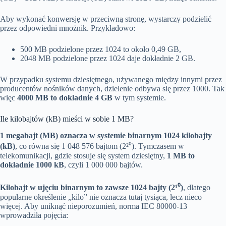
Aby wykonać konwersję w przeciwną stronę, wystarczy podzielić
przez odpowiedni mnożnik. Przykładowo:
500 MB podzielone przez 1024 to około 0,49 GB,
2048 MB podzielone przez 1024 daje dokładnie 2 GB.
W przypadku systemu dziesiętnego, używanego między innymi przez
producentów nośników danych, dzielenie odbywa się przez 1000. Tak
więc
4000 MB to dokładnie 4 GB
w tym systemie.
Ile kilobajtów (kB) mieści w sobie 1 MB?
1 megabajt (MB) oznacza w systemie binarnym 1024 kilobajty
(kB)
, co równa się 1 048 576 bajtom (2²⁰). Tymczasem w
telekomunikacji, gdzie stosuje się system dziesiętny,
1 MB to
dokładnie 1000 kB
, czyli 1 000 000 bajtów.
Kilobajt w ujęciu binarnym to zawsze 1024 bajty (2¹⁰)
, dlatego
popularne określenie „kilo” nie oznacza tutaj tysiąca, lecz nieco
więcej. Aby uniknąć nieporozumień, norma IEC 80000-13
wprowadziła pojęcia: