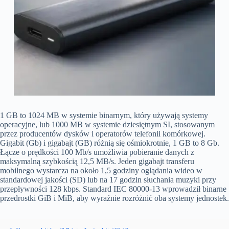
1 GB to 1024 MB w systemie binarnym, który używają systemy
operacyjne, lub 1000 MB w systemie dziesiętnym SI, stosowanym
przez producentów dysków i operatorów telefonii komórkowej.
Gigabit (Gb) i gigabajt (GB) różnią się ośmiokrotnie, 1 GB to 8 Gb.
Łącze o prędkości 100 Mb/s umożliwia pobieranie danych z
maksymalną szybkością 12,5 MB/s. Jeden gigabajt transferu
mobilnego wystarcza na około 1,5 godziny oglądania wideo w
standardowej jakości (SD) lub na 17 godzin słuchania muzyki przy
przepływności 128 kbps. Standard IEC 80000-13 wprowadził binarne
przedrostki GiB i MiB, aby wyraźnie rozróżnić oba systemy jednostek.