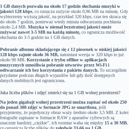
1 GB danych pozwala na około 17 godzin słuchania muzyki w
jakości 128 kbps
, co oznacza zużycie około 0,96 MB na minutę. Gdy
wybierzemy wyższą jakość, na przykład 320 kbps, czas ten skraca się
do około 7 godzin, ponieważ wtedy minuta odtwarzania pochłania
około 2,4 MB.
Muzyka w niemal bezstratnej jakości może
zużywać nawet 3-5 MB na każdą minutę,
co ogranicza możliwość
słuchania do 3-5 godzin na 1 GB danych.
Pobranie albumu składającego się z 12 piosenek w niskiej jakości
128 kbps zajmie około 36 MB,
natomiast wersja w 320 kbps to już
około 90 MB.
Korzystanie z trybu offline w aplikacjach
muzycznych umożliwia pobranie utworów przez Wi-Fi i
odtwarzanie ich bez korzystania z pakietu danych.
To szczególnie
przydatne podczas długich wyjazdów lub gdy ilość dostępnych
danych mobilnych jest ograniczona.
Jaka liczba plików i zdjęć zmieści się na 1 GB wolnej przestrzeni?
Na jeden gigabajt wolnej przestrzeni można zapisać od około 250
do ponad 300 zdjęć w formacie JPG ze smartfona
, jeśli
przyjmiemy, że pojedynczy obraz waży średnio około 3,5 MB. Z kolei
fotografie zapisane w formacie RAW z aparatów cyfrowych są
znacznie bardziej „ciężkie”, ich rozmiar waha się między
15 a 30 MB
,
co ogranicza liczbę plików do
zaledwie 33-66 na 1 GB.