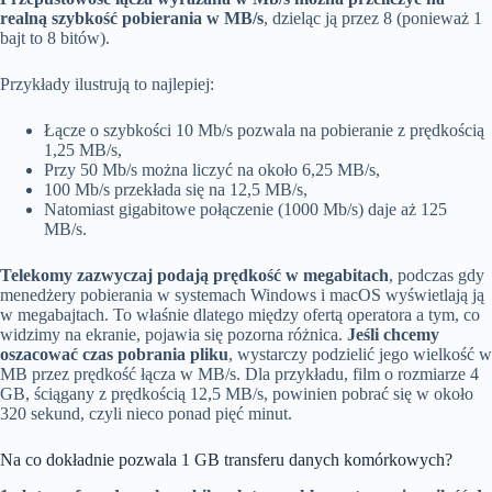
realną szybkość pobierania w MB/s
, dzieląc ją przez 8 (ponieważ 1
bajt to 8 bitów).
Przykłady ilustrują to najlepiej:
Łącze o szybkości 10 Mb/s pozwala na pobieranie z prędkością
1,25 MB/s,
Przy 50 Mb/s można liczyć na około 6,25 MB/s,
100 Mb/s przekłada się na 12,5 MB/s,
Natomiast gigabitowe połączenie (1000 Mb/s) daje aż 125
MB/s.
Telekomy zazwyczaj podają prędkość w megabitach
, podczas gdy
menedżery pobierania w systemach Windows i macOS wyświetlają ją
w megabajtach. To właśnie dlatego między ofertą operatora a tym, co
widzimy na ekranie, pojawia się pozorna różnica.
Jeśli chcemy
oszacować czas pobrania pliku
, wystarczy podzielić jego wielkość w
MB przez prędkość łącza w MB/s. Dla przykładu, film o rozmiarze 4
GB, ściągany z prędkością 12,5 MB/s, powinien pobrać się w około
320 sekund, czyli nieco ponad pięć minut.
Na co dokładnie pozwala 1 GB transferu danych komórkowych?