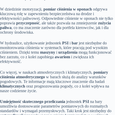
W dziedzinie motoryzacji,
pomiar ciśnienia w oponach
odgrywa
kluczową rolę w zapewnieniu bezpieczeństwa na drodze i
efektywności paliwowej. Odpowiednie ciśnienie w oponach nie tylko
poprawia
przyczepność
, ale także pozwala na zmniejszenie
zużycia
paliwa
, co ma znaczenie zarówno dla portfela kierowców, jak i dla
ochrony środowiska.
W hydraulice, użytkowanie jednostek
PSI
i
bar
jest niezbędne do
monitorowania ciśnienia w systemach, które pracują pod wysokim
ciśnieniem. Dzięki temu
maszyny
i
urządzenia
mogą funkcjonować
bez zarzutu, co z kolei zapobiega
awariom
i zwiększa ich
efektywność.
Co więcej, w naukach atmosferycznych i klimatycznych,
pomiary
ciśnienia atmosferycznego
w barach służą do analizy warunków
pogodowych. Te informacje mają kluczowe znaczenie dla badań
klimatycznych
oraz prognozowania pogody, co z kolei wpływa na
nasze codzienne życie.
Umiejętność skutecznego przeliczania
jednostek
PSI
na bary
umożliwia dostosowanie parametrów pomiarowych do rozmaitych
standardów i wymagań przemysłowych. Taki krok jest niezbędny do