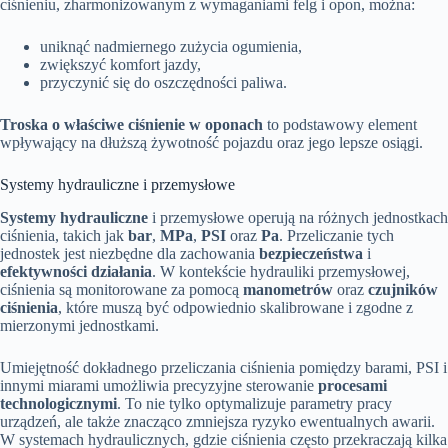
ciśnieniu, zharmonizowanym z wymaganiami felg i opon, można:
uniknąć nadmiernego zużycia ogumienia,
zwiększyć komfort jazdy,
przyczynić się do oszczędności paliwa.
Troska o właściwe ciśnienie w oponach
to podstawowy element
wpływający na dłuższą żywotność pojazdu oraz jego lepsze osiągi.
Systemy hydrauliczne i przemysłowe
Systemy hydrauliczne
i przemysłowe operują na różnych jednostkach
ciśnienia, takich jak
bar
,
MPa
,
PSI
oraz
Pa
. Przeliczanie tych
jednostek jest niezbędne dla zachowania
bezpieczeństwa
i
efektywności działania
. W kontekście hydrauliki przemysłowej,
ciśnienia są monitorowane za pomocą
manometrów
oraz
czujników
ciśnienia
, które muszą być odpowiednio skalibrowane i zgodne z
mierzonymi jednostkami.
Umiejętność dokładnego przeliczania ciśnienia pomiędzy barami, PSI i
innymi miarami umożliwia precyzyjne sterowanie
procesami
technologicznymi
. To nie tylko optymalizuje parametry pracy
urządzeń, ale także znacząco zmniejsza ryzyko ewentualnych awarii.
W systemach hydraulicznych, gdzie ciśnienia często przekraczają kilka