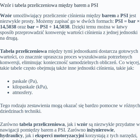
Wzór i tabela przeliczeniowa między barem a PSI
Wzór
umożliwiający przeliczenie ciśnienia między
barem
a
PSI
jest
niezwykle prosty. Możemy zapisać go w dwóch formach:
PSI = bar ×
14,5038
oraz
bar = PSI ÷ 14,5038
. Dzięki temu można w łatwy
sposób przeprowadzić konwersję wartości ciśnienia z jednej jednostki
na drugą.
Tabela przeliczeniowa
między tymi jednostkami dostarcza gotowych
wartości, co znacznie upraszcza proces wyszukiwania potrzebnych
konwersji, eliminując konieczność samodzielnych obliczeń. Co więcej,
takie tabele często obejmują także inne jednostki ciśnienia, takie jak:
paskale (Pa),
kilopaskale (kPa),
atmosfery.
Tego rodzaju zestawienia mogą okazać się bardzo pomocne w różnych
dziedzinach techniki.
Zarówno
tabela przeliczeniowa
, jak i
wzór
są niezwykle przydatne w
nawigacji pomiędzy barem a PSI. Zarówno
inżynierowie
,
hydraulicy
, jak i
eksperci motoryzacyjni
korzystają z tych narzędzi,