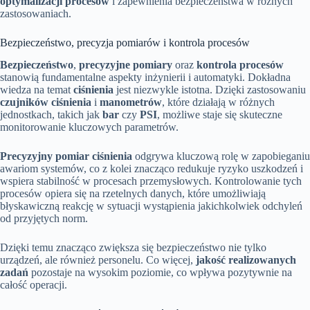
optymalizacji procesów
i zapewnienia bezpieczeństwa w różnych
zastosowaniach.
Bezpieczeństwo, precyzja pomiarów i kontrola procesów
Bezpieczeństwo
,
precyzyjne pomiary
oraz
kontrola procesów
stanowią fundamentalne aspekty inżynierii i automatyki. Dokładna
wiedza na temat
ciśnienia
jest niezwykle istotna. Dzięki zastosowaniu
czujników ciśnienia
i
manometrów
, które działają w różnych
jednostkach, takich jak
bar
czy
PSI
, możliwe staje się skuteczne
monitorowanie kluczowych parametrów.
Precyzyjny pomiar ciśnienia
odgrywa kluczową rolę w zapobieganiu
awariom systemów, co z kolei znacząco redukuje ryzyko uszkodzeń i
wspiera stabilność w procesach przemysłowych. Kontrolowanie tych
procesów opiera się na rzetelnych danych, które umożliwiają
błyskawiczną reakcję w sytuacji wystąpienia jakichkolwiek odchyleń
od przyjętych norm.
Dzięki temu znacząco zwiększa się bezpieczeństwo nie tylko
urządzeń, ale również personelu. Co więcej,
jakość realizowanych
zadań
pozostaje na wysokim poziomie, co wpływa pozytywnie na
całość operacji.