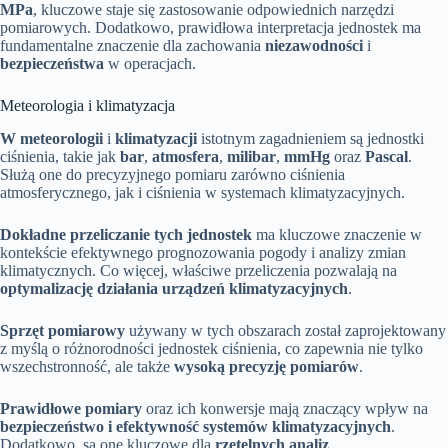
MPa
, kluczowe staje się zastosowanie odpowiednich narzędzi
pomiarowych. Dodatkowo, prawidłowa interpretacja jednostek ma
fundamentalne znaczenie dla zachowania
niezawodności
i
bezpieczeństwa
w operacjach.
Meteorologia i klimatyzacja
W meteorologii
i
klimatyzacji
istotnym zagadnieniem są jednostki
ciśnienia, takie jak
bar
,
atmosfera
,
milibar
,
mmHg
oraz
Pascal
.
Służą one do precyzyjnego pomiaru zarówno ciśnienia
atmosferycznego, jak i ciśnienia w systemach klimatyzacyjnych.
Dokładne przeliczanie tych jednostek
ma kluczowe znaczenie w
kontekście efektywnego prognozowania pogody i analizy zmian
klimatycznych. Co więcej, właściwe przeliczenia pozwalają na
optymalizację działania urządzeń klimatyzacyjnych
.
Sprzęt pomiarowy
używany w tych obszarach został zaprojektowany
z myślą o różnorodności jednostek ciśnienia, co zapewnia nie tylko
wszechstronność, ale także
wysoką precyzję pomiarów
.
Prawidłowe pomiary
oraz ich konwersje mają znaczący wpływ na
bezpieczeństwo i efektywność systemów klimatyzacyjnych
.
Dodatkowo, są one kluczowe dla
rzetelnych analiz