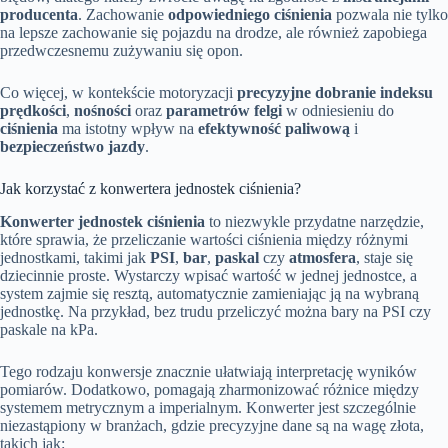
producenta
. Zachowanie
odpowiedniego ciśnienia
pozwala nie tylko
na lepsze zachowanie się pojazdu na drodze, ale również zapobiega
przedwczesnemu zużywaniu się opon.
Co więcej, w kontekście motoryzacji
precyzyjne dobranie indeksu
prędkości
,
nośności
oraz
parametrów felgi
w odniesieniu do
ciśnienia
ma istotny wpływ na
efektywność paliwową
i
bezpieczeństwo jazdy
.
Jak korzystać z konwertera jednostek ciśnienia?
Konwerter jednostek ciśnienia
to niezwykle przydatne narzędzie,
które sprawia, że przeliczanie wartości ciśnienia między różnymi
jednostkami, takimi jak
PSI
,
bar
,
paskal
czy
atmosfera
, staje się
dziecinnie proste. Wystarczy wpisać wartość w jednej jednostce, a
system zajmie się resztą, automatycznie zamieniając ją na wybraną
jednostkę. Na przykład, bez trudu przeliczyć można bary na PSI czy
paskale na kPa.
Tego rodzaju konwersje znacznie ułatwiają interpretację wyników
pomiarów. Dodatkowo, pomagają zharmonizować różnice między
systemem metrycznym a imperialnym. Konwerter jest szczególnie
niezastąpiony w branżach, gdzie precyzyjne dane są na wagę złota,
takich jak: