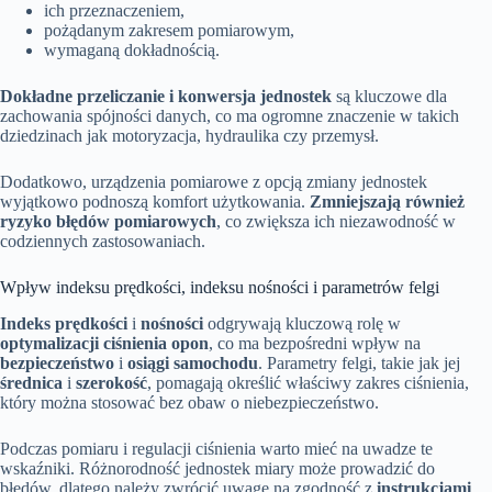
ich przeznaczeniem,
pożądanym zakresem pomiarowym,
wymaganą dokładnością.
Dokładne przeliczanie i konwersja jednostek
są kluczowe dla
zachowania spójności danych, co ma ogromne znaczenie w takich
dziedzinach jak motoryzacja, hydraulika czy przemysł.
Dodatkowo, urządzenia pomiarowe z opcją zmiany jednostek
wyjątkowo podnoszą komfort użytkowania.
Zmniejszają również
ryzyko błędów pomiarowych
, co zwiększa ich niezawodność w
codziennych zastosowaniach.
Wpływ indeksu prędkości, indeksu nośności i parametrów felgi
Indeks prędkości
i
nośności
odgrywają kluczową rolę w
optymalizacji ciśnienia opon
, co ma bezpośredni wpływ na
bezpieczeństwo
i
osiągi samochodu
. Parametry felgi, takie jak jej
średnica
i
szerokość
, pomagają określić właściwy zakres ciśnienia,
który można stosować bez obaw o niebezpieczeństwo.
Podczas pomiaru i regulacji ciśnienia warto mieć na uwadze te
wskaźniki. Różnorodność jednostek miary może prowadzić do
błędów, dlatego należy zwrócić uwagę na zgodność z
instrukcjami