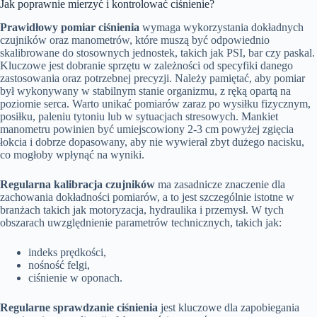
Jak poprawnie mierzyć i kontrolować ciśnienie?
Prawidłowy pomiar ciśnienia
wymaga wykorzystania dokładnych
czujników oraz manometrów, które muszą być odpowiednio
skalibrowane do stosownych jednostek, takich jak PSI, bar czy paskal.
Kluczowe jest dobranie sprzętu w zależności od specyfiki danego
zastosowania oraz potrzebnej precyzji. Należy pamiętać, aby pomiar
był wykonywany w stabilnym stanie organizmu, z ręką opartą na
poziomie serca. Warto unikać pomiarów zaraz po wysiłku fizycznym,
posiłku, paleniu tytoniu lub w sytuacjach stresowych. Mankiet
manometru powinien być umiejscowiony 2-3 cm powyżej zgięcia
łokcia i dobrze dopasowany, aby nie wywierał zbyt dużego nacisku,
co mogłoby wpłynąć na wyniki.
Regularna kalibracja czujników
ma zasadnicze znaczenie dla
zachowania dokładności pomiarów, a to jest szczególnie istotne w
branżach takich jak motoryzacja, hydraulika i przemysł. W tych
obszarach uwzględnienie parametrów technicznych, takich jak:
indeks prędkości,
nośność felgi,
ciśnienie w oponach.
Regularne sprawdzanie ciśnienia
jest kluczowe dla zapobiegania