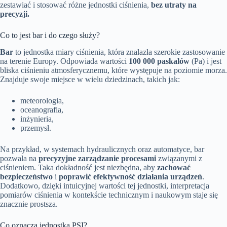
zestawiać i stosować różne jednostki ciśnienia,
bez utraty na
precyzji.
Co to jest bar i do czego służy?
Bar
to jednostka miary ciśnienia, która znalazła szerokie zastosowanie
na terenie Europy. Odpowiada wartości
100 000 paskalów
(Pa) i jest
bliska ciśnieniu atmosferycznemu, które występuje na poziomie morza.
Znajduje swoje miejsce w wielu dziedzinach, takich jak:
meteorologia,
oceanografia,
inżynieria,
przemysł.
Na przykład, w systemach hydraulicznych oraz automatyce, bar
pozwala na
precyzyjne zarządzanie procesami
związanymi z
ciśnieniem. Taka dokładność jest niezbędna, aby
zachować
bezpieczeństwo
i
poprawić efektywność działania urządzeń
.
Dodatkowo, dzięki intuicyjnej wartości tej jednostki, interpretacja
pomiarów ciśnienia w kontekście technicznym i naukowym staje się
znacznie prostsza.
Co oznacza jednostka PSI?