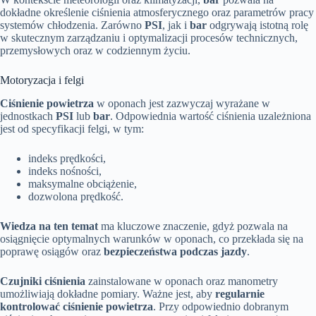
dokładne określenie ciśnienia atmosferycznego oraz parametrów pracy
systemów chłodzenia. Zarówno
PSI
, jak i
bar
odgrywają istotną rolę
w skutecznym zarządzaniu i optymalizacji procesów technicznych,
przemysłowych oraz w codziennym życiu.
Motoryzacja i felgi
Ciśnienie powietrza
w oponach jest zazwyczaj wyrażane w
jednostkach
PSI
lub
bar
. Odpowiednia wartość ciśnienia uzależniona
jest od specyfikacji felgi, w tym:
indeks prędkości,
indeks nośności,
maksymalne obciążenie,
dozwolona prędkość.
Wiedza na ten temat
ma kluczowe znaczenie, gdyż pozwala na
osiągnięcie optymalnych warunków w oponach, co przekłada się na
poprawę osiągów oraz
bezpieczeństwa podczas jazdy
.
Czujniki ciśnienia
zainstalowane w oponach oraz manometry
umożliwiają dokładne pomiary. Ważne jest, aby
regularnie
kontrolować ciśnienie powietrza
. Przy odpowiednio dobranym