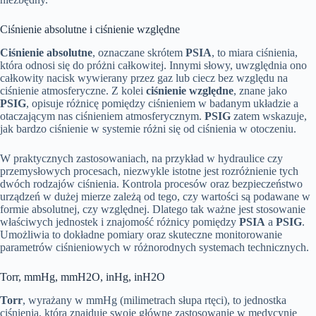
Ciśnienie absolutne i ciśnienie względne
Ciśnienie absolutne
, oznaczane skrótem
PSIA
, to miara ciśnienia,
która odnosi się do próżni całkowitej. Innymi słowy, uwzględnia ono
całkowity nacisk wywierany przez gaz lub ciecz bez względu na
ciśnienie atmosferyczne. Z kolei
ciśnienie względne
, znane jako
PSIG
, opisuje różnicę pomiędzy ciśnieniem w badanym układzie a
otaczającym nas ciśnieniem atmosferycznym.
PSIG
zatem wskazuje,
jak bardzo ciśnienie w systemie różni się od ciśnienia w otoczeniu.
W praktycznych zastosowaniach, na przykład w hydraulice czy
przemysłowych procesach, niezwykle istotne jest rozróżnienie tych
dwóch rodzajów ciśnienia. Kontrola procesów oraz bezpieczeństwo
urządzeń w dużej mierze zależą od tego, czy wartości są podawane w
formie absolutnej, czy względnej. Dlatego tak ważne jest stosowanie
właściwych jednostek i znajomość różnicy pomiędzy
PSIA
a
PSIG
.
Umożliwia to dokładne pomiary oraz skuteczne monitorowanie
parametrów ciśnieniowych w różnorodnych systemach technicznych.
Torr, mmHg, mmH2O, inHg, inH2O
Torr
, wyrażany w mmHg (milimetrach słupa rtęci), to jednostka
ciśnienia, która znajduje swoje główne zastosowanie w medycynie