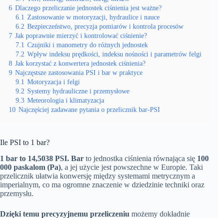
6
Dlaczego przeliczanie jednostek ciśnienia jest ważne?
6.1
Zastosowanie w motoryzacji, hydraulice i nauce
6.2
Bezpieczeństwo, precyzja pomiarów i kontrola procesów
7
Jak poprawnie mierzyć i kontrolować ciśnienie?
7.1
Czujniki i manometry do różnych jednostek
7.2
Wpływ indeksu prędkości, indeksu nośności i parametrów felgi
8
Jak korzystać z konwertera jednostek ciśnienia?
9
Najczęstsze zastosowania PSI i bar w praktyce
9.1
Motoryzacja i felgi
9.2
Systemy hydrauliczne i przemysłowe
9.3
Meteorologia i klimatyzacja
10
Najczęściej zadawane pytania o przelicznik bar-PSI
Ile PSI to 1 bar?
1 bar to 14,5038 PSI.
Bar
to jednostka ciśnienia równająca się
100
000 paskalom (Pa)
, a jej użycie jest powszechne w Europie. Taki
przelicznik ułatwia konwersję między systemami metrycznym a
imperialnym, co ma ogromne znaczenie w dziedzinie techniki oraz
przemysłu.
Dzięki temu precyzyjnemu przeliczeniu
możemy dokładnie