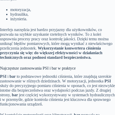
motoryzacja,
hydraulika,
inżynieria.
Interfejs narzędzia jest bardzo przyjazny dla użytkowników, co
pozwala na szybkie uzyskanie rzetelnych wyników. To z kolei
usprawnia procesy pracy oraz kontrolę jakości. Dzięki temu można
uniknąć błędów pomiarowych, które mogą wynikać z niewłaściwego
przeliczenia jednostek.
Wykorzystanie konwertera ciśnienia
przyczynia się więc do większej efektywności w działaniach
technicznych oraz podnosi standard bezpieczeństwa.
Najczęstsze zastosowania PSI i bar w praktyce
PSI
i
bar
to podstawowe jednostki ciśnienia, które znajdują szerokie
zastosowanie w różnych dziedzinach. W motoryzacji, jednostka
PSI
służy do precyzyjnego pomiaru ciśnienia w oponach, co jest niezwykle
istotne dla bezpieczeństwa oraz wydajności podczas jazdy. Z drugiej
strony,
bar
jest częściej wykorzystywany w systemach hydraulicznych
i w przemyśle, gdzie kontrola ciśnienia jest kluczowa dla sprawnego
funkcjonowania urządzeń.
W kontekście meteorologii oraz klimatyzacji,
bar
pozwala na