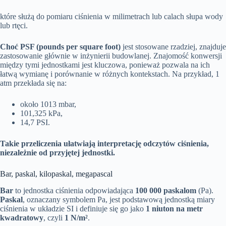
które służą do pomiaru ciśnienia w milimetrach lub calach słupa wody
lub rtęci.
Choć PSF (pounds per square foot)
jest stosowane rzadziej, znajduje
zastosowanie głównie w inżynierii budowlanej. Znajomość konwersji
między tymi jednostkami jest kluczowa, ponieważ pozwala na ich
łatwą wymianę i porównanie w różnych kontekstach. Na przykład, 1
atm przekłada się na:
około 1013 mbar,
101,325 kPa,
14,7 PSI.
Takie przeliczenia ułatwiają interpretację odczytów ciśnienia,
niezależnie od przyjętej jednostki.
Bar, paskal, kilopaskal, megapascal
Bar
to jednostka ciśnienia odpowiadająca
100 000 paskalom
(Pa).
Paskal
, oznaczany symbolem Pa, jest podstawową jednostką miary
ciśnienia w układzie SI i definiuje się go jako
1 niuton na metr
kwadratowy
, czyli
1 N/m²
.