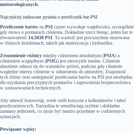
meteorologicznych
.
Najczęściej zadawane pytania o przelicznik bar-PSI
Przeliczenie barów
na
PSI
często wywołuje wątpliwości, szczególnie
gdy mowa o pomiarach ciśnienia. Dokładnie rzecz biorąc, jeden bar to
równowartość
14,5038 PSI
. Ta wartość jest powszechnie stosowana
w różnych dziedzinach, takich jak motoryzacja i hydraulika.
Zrozumienie różnicy
między ciśnieniem absolutnym (
PSIA
) a
ciśnieniem względnym (
PSIG
) jest niezwykle istotne. Ciśnienie
absolutne odnosi się do warunków próżni, podczas gdy ciśnienie
względne mierzy ciśnienie w odniesieniu do atmosfery. Znajomość
tych różnic oraz umiejętność przeliczania barów na PSI jest niezbędna
dla uzyskania precyzyjnych pomiarów i zapewnienia bezpieczeństwa
w zastosowaniach technicznych.
Aby ułatwić konwersję, wiele osób korzysta z kalkulatorów i tabel
przeliczeniowych. Narzędzia te umożliwiają szybkie i dokładne
zamiany jednostek, co może być bardzo przydatne w codziennych
sytuacjach.
Powiązane wpisy: