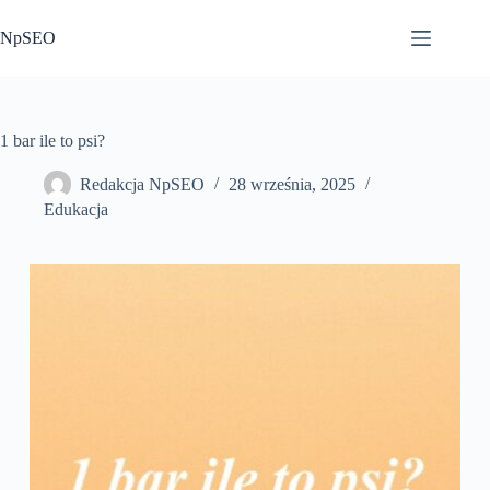
Przejdź
do
NpSEO
treści
1 bar ile to psi?
Redakcja NpSEO
28 września, 2025
Edukacja