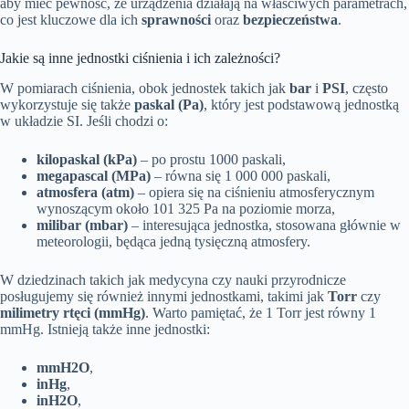
aby mieć pewność, że urządzenia działają na właściwych parametrach,
co jest kluczowe dla ich
sprawności
oraz
bezpieczeństwa
.
Jakie są inne jednostki ciśnienia i ich zależności?
W pomiarach ciśnienia, obok jednostek takich jak
bar
i
PSI
, często
wykorzystuje się także
paskal (Pa)
, który jest podstawową jednostką
w układzie SI. Jeśli chodzi o:
kilopaskal (kPa)
– po prostu 1000 paskali,
megapascal (MPa)
– równa się 1 000 000 paskali,
atmosfera (atm)
– opiera się na ciśnieniu atmosferycznym
wynoszącym około 101 325 Pa na poziomie morza,
milibar (mbar)
– interesująca jednostka, stosowana głównie w
meteorologii, będąca jedną tysięczną atmosfery.
W dziedzinach takich jak medycyna czy nauki przyrodnicze
posługujemy się również innymi jednostkami, takimi jak
Torr
czy
milimetry rtęci (mmHg)
. Warto pamiętać, że 1 Torr jest równy 1
mmHg. Istnieją także inne jednostki:
mmH2O
,
inHg
,
inH2O
,