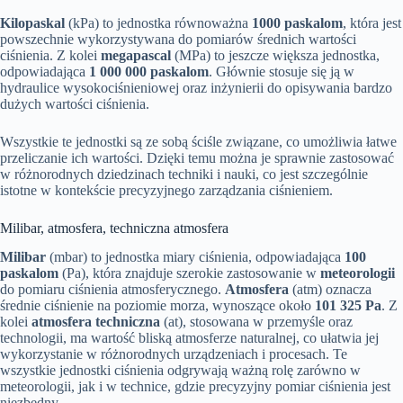
Kilopaskal
(kPa) to jednostka równoważna
1000 paskalom
, która jest
powszechnie wykorzystywana do pomiarów średnich wartości
ciśnienia. Z kolei
megapascal
(MPa) to jeszcze większa jednostka,
odpowiadająca
1 000 000 paskalom
. Głównie stosuje się ją w
hydraulice wysokociśnieniowej oraz inżynierii do opisywania bardzo
dużych wartości ciśnienia.
Wszystkie te jednostki są ze sobą ściśle związane, co umożliwia łatwe
przeliczanie ich wartości. Dzięki temu można je sprawnie zastosować
w różnorodnych dziedzinach techniki i nauki, co jest szczególnie
istotne w kontekście precyzyjnego zarządzania ciśnieniem.
Milibar, atmosfera, techniczna atmosfera
Milibar
(mbar) to jednostka miary ciśnienia, odpowiadająca
100
paskalom
(Pa), która znajduje szerokie zastosowanie w
meteorologii
do pomiaru ciśnienia atmosferycznego.
Atmosfera
(atm) oznacza
średnie ciśnienie na poziomie morza, wynoszące około
101 325 Pa
. Z
kolei
atmosfera techniczna
(at), stosowana w przemyśle oraz
technologii, ma wartość bliską atmosferze naturalnej, co ułatwia jej
wykorzystanie w różnorodnych urządzeniach i procesach. Te
wszystkie jednostki ciśnienia odgrywają ważną rolę zarówno w
meteorologii, jak i w technice, gdzie precyzyjny pomiar ciśnienia jest
niezbędny.