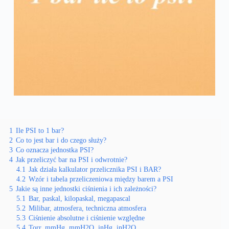
1
Ile PSI to 1 bar?
2
Co to jest bar i do czego służy?
3
Co oznacza jednostka PSI?
4
Jak przeliczyć bar na PSI i odwrotnie?
4.1
Jak działa kalkulator przelicznika PSI i BAR?
4.2
Wzór i tabela przeliczeniowa między barem a PSI
5
Jakie są inne jednostki ciśnienia i ich zależności?
5.1
Bar, paskal, kilopaskal, megapascal
5.2
Milibar, atmosfera, techniczna atmosfera
5.3
Ciśnienie absolutne i ciśnienie względne
5.4
Torr, mmHg, mmH2O, inHg, inH2O