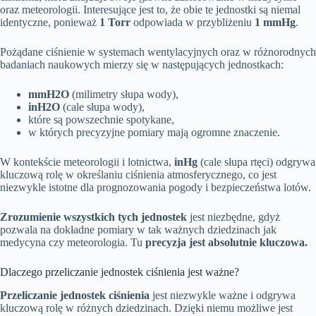
oraz meteorologii. Interesujące jest to, że obie te jednostki są niemal
identyczne, ponieważ
1 Torr
odpowiada w przybliżeniu
1 mmHg
.
Pożądane ciśnienie w systemach wentylacyjnych oraz w różnorodnych
badaniach naukowych mierzy się w następujących jednostkach:
mmH2O
(milimetry słupa wody),
inH2O
(cale słupa wody),
które są powszechnie spotykane,
w których precyzyjne pomiary mają ogromne znaczenie.
W kontekście meteorologii i lotnictwa,
inHg
(cale słupa rtęci) odgrywa
kluczową rolę w określaniu ciśnienia atmosferycznego, co jest
niezwykle istotne dla prognozowania pogody i bezpieczeństwa lotów.
Zrozumienie wszystkich tych jednostek
jest niezbędne, gdyż
pozwala na dokładne pomiary w tak ważnych dziedzinach jak
medycyna czy meteorologia. Tu
precyzja jest absolutnie kluczowa.
Dlaczego przeliczanie jednostek ciśnienia jest ważne?
Przeliczanie jednostek ciśnienia
jest niezwykle ważne i odgrywa
kluczową rolę w różnych dziedzinach. Dzięki niemu możliwe jest