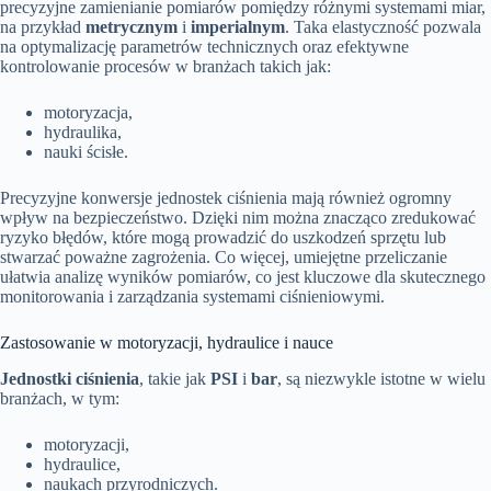
precyzyjne zamienianie pomiarów pomiędzy różnymi systemami miar,
na przykład
metrycznym
i
imperialnym
. Taka elastyczność pozwala
na optymalizację parametrów technicznych oraz efektywne
kontrolowanie procesów w branżach takich jak:
motoryzacja,
hydraulika,
nauki ścisłe.
Precyzyjne konwersje jednostek ciśnienia mają również ogromny
wpływ na bezpieczeństwo. Dzięki nim można znacząco zredukować
ryzyko błędów, które mogą prowadzić do uszkodzeń sprzętu lub
stwarzać poważne zagrożenia. Co więcej, umiejętne przeliczanie
ułatwia analizę wyników pomiarów, co jest kluczowe dla skutecznego
monitorowania i zarządzania systemami ciśnieniowymi.
Zastosowanie w motoryzacji, hydraulice i nauce
Jednostki ciśnienia
, takie jak
PSI
i
bar
, są niezwykle istotne w wielu
branżach, w tym:
motoryzacji,
hydraulice,
naukach przyrodniczych.