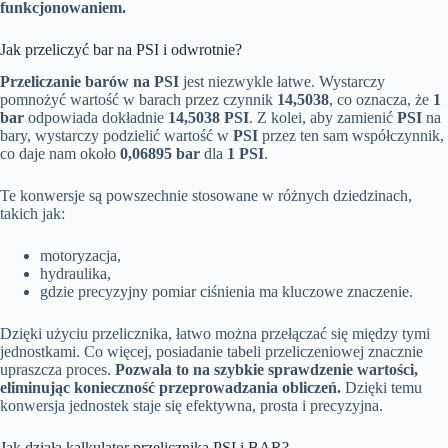
funkcjonowaniem.
Jak przeliczyć bar na PSI i odwrotnie?
Przeliczanie barów na PSI
jest niezwykle łatwe. Wystarczy
pomnożyć wartość w barach przez czynnik
14,5038
, co oznacza, że
1
bar
odpowiada dokładnie
14,5038 PSI
. Z kolei, aby zamienić
PSI
na
bary, wystarczy podzielić wartość w
PSI
przez ten sam współczynnik,
co daje nam około
0,06895 bar
dla
1 PSI
.
Te konwersje są powszechnie stosowane w różnych dziedzinach,
takich jak:
motoryzacja,
hydraulika,
gdzie precyzyjny pomiar ciśnienia ma kluczowe znaczenie.
Dzięki użyciu przelicznika, łatwo można przełączać się między tymi
jednostkami. Co więcej, posiadanie tabeli przeliczeniowej znacznie
upraszcza proces.
Pozwala to na szybkie sprawdzenie wartości,
eliminując konieczność przeprowadzania obliczeń.
Dzięki temu
konwersja jednostek staje się efektywna, prosta i precyzyjna.
Jak działa kalkulator przelicznika PSI i BAR?