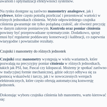
awariom i optymalizacji efektywności systemów.
Na rynku dostępne są zarówno
manometry analogowe
, jak i
cyfrowe
, które często potrafią przeliczać i prezentować wartości w
różnych jednostkach ciśnienia. Wybór odpowiedniego czujnika
ciśnienia gwarantuje nie tylko pożądaną czułość, ale również precyzję
w danym zakresie pomiarowym.
Kontrola oraz pomiar ciśnienia
powinny być przeprowadzane systematycznie. Dodatkowo, sprzęt
musi być regularnie poddawany konserwacji i kalibracji, co zapewnia
wiarygodne i powtarzalne rezultaty.
Czujniki i manometry do różnych jednostek
Czujniki
oraz
manometry
występują w wielu wariantach, które
pozwalają na precyzyjny pomiar
ciśnienia
w różnych jednostkach,
takich jak PSI, bar, Pascal czy kilopascal. Możemy je spotkać zarówno
w tradycyjnej formie mechanicznej, gdzie odczyt odbywa się za
pomocą wskazówki i tarczy, jak i w nowoczesnych wersjach
elektronicznych, które często oferują automatyczną konwersję
jednostek.
Dokonując wyboru czujnika ciśnienia lub manometru, warto kierować
się: